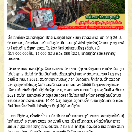
ເຈົ້າໜ້າທີ່ພະແນກຕໍາຫຼວດ ປກສ ເມືອງສີໂຄດຕະບອງ ກັກຕົວທ້າວ ນົກ ອາຍຸ 26 ປີ,
ກໍາມະກອນ, ບ້ານຫ້ວຍ ແກ້ວເມືອງຄໍາເກີດ ແຂວງບໍລິຄໍາໄຊປະຈໍາຢູ່ຮ້ານຂອງນາງ ດາວັ
ນ ໃນວັນທີ 4 ສິງຫາ 2021 ໃນຂໍ້ຫາລັກຊັບພົນລະເມືອງ (ຕູ້ເຊັບ) ມີ
ເງິນ7.000,000ກີບ, 14.000 ຢວນ ແລະ 350 ໂດລາ, ພາຍຫຼັງໄດ້ຮັບແຈ້ງຈາກຜູ້
ເສຍຫາຍ.
ຜ່ານການສອບສວນຜູ້ກ່ຽວຮັບສາລະພາບວ່າ: ພາຍຫຼັງນາຍຈ້າງອອກຈາກຮ້ານໄປວຽກ
ໄດ້ປະລູກ 2 ຄົນໄວ້ ນໍາຕົນເປັນຄົນຮັບເບິ່ງແຍງຖ້າ,ໃນເວລາປະມານ17:00 ໂມງ ຂອງ
ວັນທີ 2 ກັນຍາ 2021, ຕົນສັງເກດເຫັນປະຕູຫ້ອງ ບໍ່ໄດ້ລ໋ອກ, ຈຶ່ງເຂົ້າໄປເບິ່ງແລ້ວລັກ
ເອົາ ຕູ້ເຊັບນໍາໄປເຊືອງໄວ້ປ່າແຖວໃກ້ເຮືອນ ຮອດເວລາ 20:00 ໂມງ,ນາຍຈ້າງກັບມາ
ເຮືອນແລ້ວບໍ່ເຫັນຕູ້ເຊັບຈິ່ງໄດ້ແຈ້ງຄວາມ, ຮອດເວລາ 01:00 ໂມງ ຂອງວັນທີ 4 ກັນຍາ
2021 ຕົນໄດ້ ຊອກເຫຼັກໄປງັດຕູ້ເຊັບແລ້ວເອົາເງິນໄປຊຸກເຊື່ອງໄວ້ຄອກໝູໂດຍບໍ່ໄດ້ນັບ
ຈຳນວນຮອດເວລາປະມານ 10:00 ໂມງ ຂອງວັນດຽວກັນເຈົ້າໜ້າທີ່ຈຶ່ງໄດ້ກັກຕົວ ແລະ
ຕົນໄດ້ພາເຈົ້າໜ້າທີ່ໄປເອົາທີ່ຊຸກເຊື່ອງໄວ້ຢູ່ບ່ອນດັ່ງກ່າວ.
ຄະດີດັ່ງກ່າວ, ເຈົ້າໜ້າທີ່ພວມດຳເນີນຕາມຂັ້ນຕອນຂອງກົດໝາຍ, ສ່ວນເງິນທີ່ເກັບກູ້
ໄດ້ຄືນວັນທີ 6 ກັນຍາ 2021 ເຈົ້າໜ້າທີ່ ປກສ ເມືອງສີໂຄດຕະບອງໄດ້ນຳເງິນດັ່ງກ່າວ
ມອບໃຫ້ຜູ້ເສຍຫາຍຕາງໜ້າມອບໂດຍທ່ານ ພັທ ຄຳປ່ຽນ ອຸດົມວິໄລ ຫົວໜ້າພະແນກ
ຕຳຫຼວດ ປກສ ເມືອງສີໂຄດຕະບອງຕາງໜ້າຮັບໂດຍນາງ ດາວັນ.