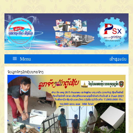
Menu
ເຂົ້າສູ່ລະບົບ
ຈັບລູກຈ້າງລັກຊັບນາຍຈ້າງ