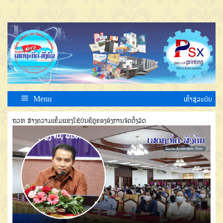
Menu
ເຂົ້າສູ່ລະບົບ
ຖວທ ສ້າງຄວາມເຂັ້ມແຂງໃຊ້ບັນຊີຄູ່ຂອງອົງການຈັດຕັ້ງລັດ