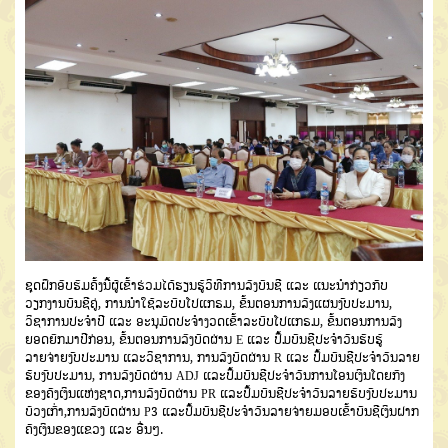
ຊຸດຝຶກອົບຮົມຄັ້ງນີ້ຜູ້ເຂົ້າຮ່ວມໄດ້ຮຽນຮູ້ວິທີການລົງບັນຊີ ແລະ ແນະນຳກ່ຽວກັບ
ວຽກງານບັນຊີຄູ່, ການນຳໃຊ້ລະບົບໂປແກຣມ, ຂັ້ນຕອນການລົງແຜນງົບປະມານ,
ວິຊາການປະຈຳປີ ແລະ ອະນຸມັດປະຈຳງວດເຂົ້າລະບົບໂປແກຣມ, ຂັ້ນຕອນການລົງ
ຍອດຍົກມາປີກ່ອນ, ຂັ້ນຕອນການລົງບັດຜ່ານ E ແລະ ປຶ້ມບັນຊີປະຈຳວັນຮັບຮູ້
ລາຍຈ່າຍງົບປະມານ ແລະວິຊາການ, ການລົງບັດຜ່ານ R ແລະ ປຶ້ມບັນຊີປະຈຳວັນລາຍ
ຮັບງົບປະມານ, ການລົງບັດຜ່ານ ADJ ແລະປຶ້ມບັນຊີປະຈຳວັນການໂອນເງິນໂດຍກົງ
ຂອງຄັງເງິນແຫ່ງຊາດ,ການລົງບັດຜ່ານ PR ແລະປຶ້ມບັນຊີປະຈຳວັນລາຍຮັບງົບປະມານ
ບ້ວງເກົ່າ,ການລົງບັດຜ່ານ P3 ແລະປຶ້ມບັນຊີປະຈຳວັນລາຍຈ່າຍມອບເຂົ້າບັນຊີເງິນຝາກ
ຄັງເງິນຂອງແຂວງ ແລະ ອື່ນໆ.