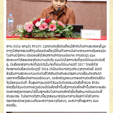
ທ່ານ ບົວໄລ ພານຸວົງ ກ່າວວ່າ: ວຽກງານບັນຊີເປັນເຄື່ອງມືສຳຄັນໃນການສະໜອງຂໍ້ມູນ
ຕ່າງໆໃຫ້ພາກສ່ວນທີ່ກ່ຽວຂ້ອງເປັນເຄື່ອງມືຕົ້ນຕໍໃນການວິເຄາະຖານະການເງິນຂອງລັດ
ໃນການບໍລິຫານ ເປັນບ່ອນອີງໃຫ້ແກ່ການກໍານົດນະໂຍບາຍ ການປັບປຸງ ແລະ
ພັດທະນາໃຫ້ສອດຄ່ອງກັບຄວາມເປັນຈິງ ແລະໂປ່ງໃສການຈັດຕັ້ງປະຕິບັດລະບົບບັນຊີ
ຄູ່, ບັນຊີຂອງອົງການຈັດຕັ້ງລັດໄດ້ເລີ່ມຈັດຕັ້ງປະຕິບັດມາແຕ່ປີ 2017 ໂດຍອີງໃສ່
ກົດໝາຍບັນຊີສະບັບປັບປຸງປີ 2014 ໄດ້ມີນະໂຍບາຍກ່ຽວກັບວຽກງານບັນຊີ ລັດໄດ້
ສົ່ງເສີມການພັດທະນາລະບົບບັນຊີໃຫ້ຫັນເປັນທັນສະໄໝສາມາດເຊື່ອມໂຍງກັນໄດ້
ນອກຈາກນີ້ເພື່ອເປັນການປະຢັດເວລາ, ປະຢັດທັງບຸກຄະລາກອນການບັນທຶກບັນຊີຕົວ
ຈິງມີສອງລະບົບຄື: ຂັ້ນສູນກາງແມ່ນນໍາໃຊ້ລະບົບໂປແກຣມບັນຊີເຂົ້າຊ່ວຍ ສໍາລັບ
ທ້ອງຖິ່ນໃຊ້ລະບົບການຂຽນດ້ວຍມືບັນທຶກເຂົ້າປຶ້ມຊຶ່ງການບັນທຶກເຂົ້າປຶ້ມກໍອາດຈະພົບ
ບັນຫາຫຍຸ້ງຍາກເພາະໃຊ້ປຶ້ມຫຼາຍຫົວໃນການບັນທຶກດັ່ງນັ້ນຈຶ່ງຫັນມາເປັນລະບົບທີ່
ທັນສະໄໝ. ໃນໂອກາດດັ່ງກ່າວນີ້ຮຽກຮ້ອງມາຍັງບັນດາທ່ານຈົ່ງເອົາໃຈໃສ່ໃນການ
ຖອດຖອນບົດຮຽນຮ່ວມກັນລະຫວ່າງແຂວງຕໍ່ແຂວງ, ລະຫວ່າງຂັ້ນສູນກາງ ແລະ
ທ້ອງຖິ່ນ.