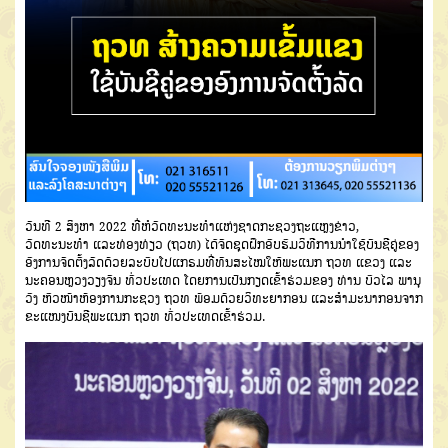
ວັນທີ 2 ສິງຫາ 2022 ທີ່ຫໍວັດທະນະທຳແຫ່ງຊາດກະຊວງຖະແຫຼງຂ່າວ,
ວັດທະນະທຳ ແລະທ່ອງທ່ຽວ (ຖວທ) ໄດ້ຈັດຊຸດຝຶກອົບຮົມວິທີການນໍາໃຊ້ບັນຊີຄູ່ຂອງ
ອົງການຈັດຕັ້ງລັດດ້ວຍລະບົບໂປແກຣມທີ່ທັນສະໄໝໃຫ້ພະແນກ ຖວທ ແຂວງ ແລະ
ນະຄອນຫຼວງວຽງຈັນ ທົ່ວປະເທດ ໂດຍການເປັນກຽດເຂົ້າຮ່ວມຂອງ ທ່ານ ບົວໄລ ພານຸ
ວົງ ຫົວໜ້າຫ້ອງການກະຊວງ ຖວທ ພ້ອມດ້ວຍວິທະຍາກອນ ແລະສຳມະນາກອນຈາກ
ຂະແໜງບັນຊີພະແນກ ຖວທ ທົ່ວປະເທດເຂົ້າຮ່ວມ.