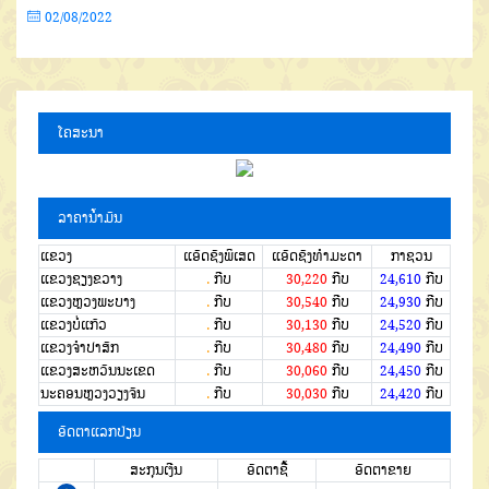
02/08/2022
ໂຄສະນາ
ລາຄານໍ້າມັນ
ແຂວງ
ແອັດຊັງພິເສດ
ແອັດຊັງທຳມະດາ
ກາຊວນ
ແຂວງຊຽງຂວາງ
.
ກີບ
30,220
ກີບ
24,610
ກີບ
ແຂວງຫຼວງພະບາງ
.
ກີບ
30,540
ກີບ
24,930
ກີບ
ແຂວງບໍ່ແກ້ວ
.
ກີບ
30,130
ກີບ
24,520
ກີບ
ແຂວງຈໍາປາສັກ
.
ກີບ
30,480
ກີບ
24,490
ກີບ
ແຂວງສະຫວັນນະເຂດ
.
ກີບ
30,060
ກີບ
24,450
ກີບ
ນະຄອນຫຼວງວຽງຈັນ
.
ກີບ
30,030
ກີບ
24,420
ກີບ
ອັດຕາແລກປ່ຽນ
ສະກຸນເງີນ
ອັດຕາຊື້
ອັດຕາຂາຍ