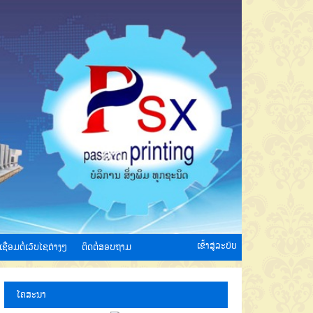
ເຂົ້າສູ່ລະບົບ
ເຊື່ອມຕໍ່ເວັບໄຊຕ່າງໆ
ຕິດຕໍ່ສອບຖາມ
ໂຄສະນາ