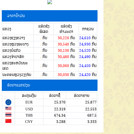
ລາຄານໍ້າມັນ
ແອັດຊັງ
ແອັດຊັງ
ແຂວງ
ກາຊວນ
ພິເສດ
ທຳມະດາ
ແຂວງຊຽງຂວາງ
.
ກີບ
30,220
ກີບ
24,610
ກີບ
ແຂວງຫຼວງພະບາງ
.
ກີບ
30,540
ກີບ
24,930
ກີບ
ແຂວງບໍ່ແກ້ວ
.
ກີບ
30,130
ກີບ
24,520
ກີບ
ແຂວງຈໍາປາສັກ
.
ກີບ
30,480
ກີບ
24,490
ກີບ
ແຂວງສະຫວັນນະ
.
ກີບ
30,060
ກີບ
24,450
ກີບ
ເຂດ
ນະຄອນຫຼວງວຽງຈັນ
.
ກີບ
30,030
ກີບ
24,420
ກີບ
ອັດຕາແລກປ່ຽນ
ສະກຸນເງີນ
ອັດຕາຊື້
ອັດຕາຂາຍ
EUR
25.370
25.877
USD
22.319
22.553
THB
674.34
687.5
CNY
3.288
3.333