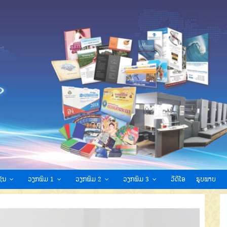
ົນ
ວຽກພິມ 1
ວຽກພິມ 2
ວຽກພິມ 3
ວີດີໂອ
ຮູບພາບ