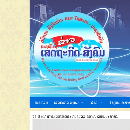
ໜ້າຫລັກ
ເສດຖະກິດ-ສັງຄົມ
ຂ່າວ
ໂຮງພິມປະຊາຊ
72 ປີ ແຫ່ງການເຕີບໃຫຍ່ຂະຫຍາຍຕົວ ຂອງໜັງສືພິມປະຊາຊົນ