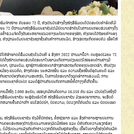
ິມຈໍາໜ່າຍ ຄົບຮອບ 72 ປີ, ທັງເປັນວັນສ້າງຕັ້ງໜັງສືພິມປະຕິວັດສະບັບທໍາອິດທີມີ
ດໄລຍະ 72 ປີຜ່ານມາໜັງສືພິມປະຊາຊົນໄດ້ມີບົດບາດສໍາຄັນໃນການປະກອບສ່ວນຢ່າງຕັ້ງ
ນເຂົ້າຮ່ວມຈັດຕັ້ງຜັນຂະຫຍາຍແນວທາງນະໂຍບາຍຂອງພັກ, ທັງຕອບໂຕ້ຖ້ອຍທໍານອງ
ງປຸກລະດົມປະຊາຊົນທຸກຊັ້ນຄົນທໍາການຜະລິດ, ສ້າງເສດຖະກິດຄອບຄົວ ເພື່ອໃຫ້
ໃຫ້ສໍາພາດຕໍ່ສື່ມວນຊົນໃນວັນທີ 4 ສິງຫາ 2022 ຜ່ານມານີ້ວ່າ: ຕະຫຼອດໄລຍະ 72
ນໄດ້ຕັ້ງໜ້າປະກອບສ່ວນໂຄສະນາໃນພາລະກິດການປ່ຽນແປງໃໝ່ຮອບດ້ານຢ່າງມີ
ະນາ, ປຸກລະດົມ, ຊຸກຍູ້ການພັດທະນາສ້າງສາເສດຖະກິດຂອງປະເທດເຮົາ, ຫັນປ່ຽນ
ືອງ-ແນວຄິດ, ສ້າງທັດສະ ນະຫລັກໝັ້ນ ແລະ ຄວາມເຊື່ອໝັ້ນຕໍ່ອຸດົມຄະຕິ ແລະ
້ອງກັນຊາດປ້ອງກັນຄວາມສະຫງົບ, ໃນການໂຄສະນາດຶງດູດເອົາການຮ່ວມມື, ການ
ະຊາທິປະໄຕ ແລະຕໍ່ສູ້ຕ້ານກັບປະກົດການຫຍໍ້ທໍ້ຕ່າງໆທີ່ເກີດຂຶ້ນ.
ຍມື້ໜຶ່ງ 2.000 ສະບັບ, ເຟສບຸກມີຄົນຕິດຕາມ 16.550 ຄົນ ແລະ ເວັບໄຊໃນໜຶ່ງປີ
້າໜັງສືພິມປະຊາຊົນ ຈະສູ້ຊົນເຮັດໃຫ້ ໜັງສືພິມປະຊາຊົນ ລົງຮອດຮາກຖານ, ຈະສືບຕໍ່
ລາກຫລາຍຂຶ້ນກວ່າເກົ່າ ແນໃສ່ບົດນໍາ, ບົດຄວາມ, ບົດວຽກດີຄົນເດັ່ນ ແລະ ບົດປະເພດ
ນັ້ນ, ໜັງສືພິມປະຊາຊົນ ຍັງມີຂໍ້ບົກຜ່ອງ, ຂໍ້ຫຍຸ້ງຍາກ ແລະ ສິ່ງທ້າທາຍຫຼາຍປະການ
າກັດ, ການຕອບສະໜອງດ້ານງົບປະມານຂອງລັດມີໜ້ອຍ ແລະ ບໍ່ທັນກັບຄວາມຮຽກຮ້ອງ
ີງົບປະມານລົງເກັບກໍາຂ່າວວຽກດີຄົນເດັ່ນຢູ່ທ້ອງຖິ່ນ, ເນື້ອໃນບາງຄັ້ງຍັງບໍ່ທັນເລິກ