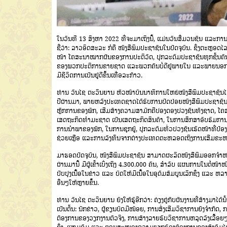
ໃນວັນທີ 13 ສິງຫາ 2022 ທີ່ຈະມາເຖິງນີ້, ແມ່ນວັນສື່ມວນຊົນ ແລະການພ
ຊື່ວ່າ: ລາວອິດສະລະ ກໍຄື ໜັງສືພິມປະຊາຊົນໃນປັດຈຸບັນ. ຊຶ່ງຕະຫຼອ
ໜ້າ ໂຄສະນາໝາກຜົນຂອງການປະຕິວັດ, ປຸກລະດົມປະຊາຊົນທຸກຊັ້ນຄົ
ຂອງພວກປະຕິການຂາຍຊາດ ແລະພວກຄົນບໍ່ດີຢູ່ພາຍໃນ ແລະພາຍນອກ, ທັ
ມີຊີວິດການເປັນຢູ່ດີຂຶ້ນເທື່ອລະກ້າວ.
ທ່ານ ວັນໄຊ ຕະວິນຍານ ຫົວໜ້າບັນນາທິການໃຫຍ່ໜັງສືພິມປະຊາຊົນໄດ້
ປີຜ່ານມາ, ພາຍຫລັງປະເທດຊາດໄດ້ຮັບການປົດປ່ອຍໜັງສືພິມປະຊາຊົ
ຫຼັກການຂອງພັກ, ເສີມສ້າງຄວາມສາມັກຄີປອງດອງປວງຊົນທັງຊາດ, ໂຄສ
ເສດຖະກິດທຳມະຊາດ ເປັນເສດຖະກິດສິນຄ້າ, ໃນການສຶກສາອົບຮົມການເມ
ການນຳພາຂອງພັກ, ໃນການຊຸກຍູ້, ປຸກລະດົມທົ່ວປວງຊົນເຮັດໜ້າທີ່ປ
ຊ່ວຍເຫຼືອ ແລະການລົງທຶນຈາກຕ່າງປະເທດຕະຫລອດເຖິງການເສີມຂະຫຍາຍປ
ມາຮອດປັດຈຸບັນ, ໜັງສືພິມປະຊາຊົນ ສາມາດຜະລິດໜັງສືພິມອອກຈໍາໜ່າ
ຜ່ານມານີ້ ມີຜູ້ເຂົ້າເບິ່ງເຖິງ 4.300.000 ຄົນ, ສຳລັບ ແຜນການໃນຕໍ່ໜ
ປັບປຸງເນື້ອໃນຂ່າວ ແລະ ບົດໃຫ້ມີເນື້ອໃນອຸດົມສົມບູນເລິກຊຶ່ງ ແລະ ຫ
ອື່ນໆໃຫ້ຫຼາຍຂຶ້ນ.
ທ່ານ ວັນໄຊ ຕະວິນຍານ ຍັງໃຫ້ຮູ້ອີກວ່າ: ຄ່ຽງຄູ່ກັບຜົນງານທີ່ສ້າງມາໄດ້
ເປັນຕົ້ນ: ນັກຂ່າວ, ຜູ້ຂຽນບົດມີໜ້ອຍ, ການສົ່ງເສີມວິຊາການຍັງຈໍ
ຕ້ອງການຂອງວຽກງານຕົວຈິງ, ການສ້າງລາຍຮັບວິຊາການຫລຸດລົງເລື້ອຍໆ, ບໍ່ມ