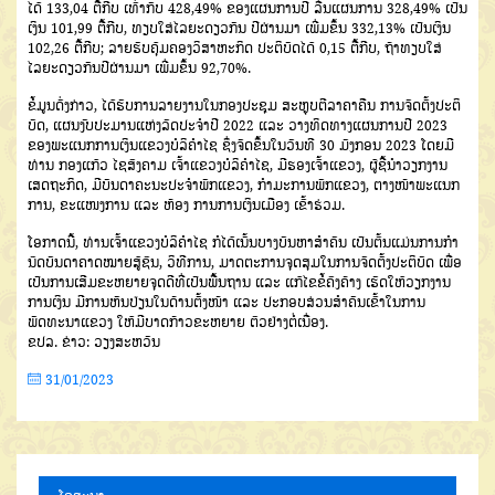
ໄດ້ 133,04 ຕື້ກີບ ເທົ່າກັບ 428,49% ຂອງແຜນການປີ ລື່ນແຜນການ 328,49% ເປັນ
ເງິນ 101,99 ຕື້ກີບ, ທຽບໃສ່ໄລຍະດຽວກັນ ປີຜ່ານມາ ເພີ່ມຂຶ້ນ 332,13% ເປັນເງິນ
102,26 ຕື້ກີບ; ລາຍຮັບຄຸ້ມຄອງວິສາຫະກິດ ປະຕິບັດໄດ້ 0,15 ຕື້ກີບ, ຖ້າທຽບໃສ່
ໄລຍະດຽວກັນປີຜ່ານມາ ເພີ່ມຂຶ້ນ 92,70%.
ຂໍ້ມູນດັ່ງກ່າວ, ໄດ້ຮັບການລາຍງານໃນກອງປະຊຸມ ສະຫຼຸບຕີລາຄາຄືນ ການຈັດຕັ້ງປະຕິ
ບັດ, ແຜນງົບປະມານແຫ່ງລັດປະຈໍາປີ 2022 ແລະ ວາງທິດທາງແຜນການປີ 2023
ຂອງພະແນກການເງິນແຂວງບໍລິຄຳໄຊ ຊຶ່ງຈັດຂຶ້ນໃນວັນທີ 30 ມັງກອນ 2023 ໂດຍມີ
ທ່ານ ກອງແກ້ວ ໄຊສົງຄາມ ເຈົ້າແຂວງບໍລິຄຳໄຊ, ມີຮອງເຈົ້າແຂວງ, ຜູ້ຊີ້ນຳວຽກງານ
ເສດຖະກິດ, ມີບັນດາຄະນະປະຈຳພັກແຂວງ, ກຳມະການພັກແຂວງ, ຕາງໜ້າພະແນກ
ການ, ຂະແໜງການ ແລະ ຫ້ອງ ການການເງິນເມືອງ ເຂົ້າຮ່ວມ.
ໂອກາດນີ້, ທ່ານເຈົ້າແຂວງບໍລິຄຳໄຊ ກໍໄດ້ເນັ້ນບາງບັນຫາສຳຄັນ ເປັນຕົ້ນແມ່ນການກໍາ
ນົດບັນດາຄາດໝາຍສູ້ຊົນ, ວິທີການ, ມາດຕະການຈຸດສຸມໃນການຈັດຕັ້ງປະຕິບັດ ເພື່ອ
ເປັນການເສີມຂະຫຍາຍຈຸດດີທີ່ເປັນພື້ນຖານ ແລະ ແກ້ໄຂຂໍ້ຄົງຄ້າງ ເຮັດໃຫ້ວຽກງານ
ການເງິນ ມີການຫັນປ່ຽນໃນດ້ານຕັ້ງໜ້າ ແລະ ປະກອບສ່ວນສໍາຄັນເຂົ້າໃນການ
ພັດທະນາແຂວງ ໃຫ້ມີບາດກ້າວຂະຫຍາຍ ຕົວຢ່າງຕໍ່ເນື່ອງ.
ຂປລ. ຂ່າວ: ວຽງສະຫວັນ
31/01/2023