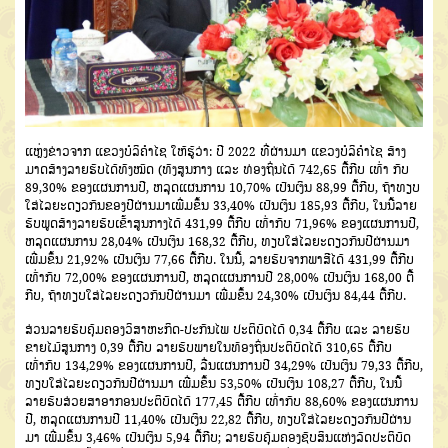
ແຫຼ່ງຂ່າວຈາກ ແຂວງບໍລິຄຳໄຊ ໃຫ້ຮູ້ວ່າ: ປີ 2022 ທີ່ຜ່ານມາ ແຂວງບໍລິຄຳໄຊ ສ້າງ
ມາດສ້າງລາຍຮັບໄດ້ທັງໝົດ (ທັງສູນກາງ ແລະ ທ່ອງຖິ່ນໄດ້ 742,65 ຕື້ກີບ ເທົ່າ ກັບ
89,30% ຂອງແຜນການປີ, ຫລຸດແຜນການ 10,70% ເປັນເງິນ 88,99 ຕື້ກີບ, ຖ້າທຽບ
ໃສ່ໄລຍະດຽວກັນຂອງປີຜ່ານມາເພີ່ມຂຶ້ນ 33,40% ເປັນເງິນ 185,93 ຕື້ກີບ, ໃນນີ້ລາຍ
ຮັບພູດສ້າງລາຍຮັບເຂົ້າສູນກາງໄດ້ 431,99 ຕື້ກີບ ເທົ່າກັບ 71,96% ຂອງແຜນການປີ,
ຫລຸດແຜນການ 28,04% ເປັນເງິນ 168,32 ຕື້ກີບ, ທຽບໃສ່ໄລຍະດຽວກັນປີຜ່ານມາ
ເພີ່ມຂຶ້ນ 21,92% ເປັນເງິນ 77,66 ຕື້ກີບ. ໃນນີ້, ລາຍຮັບຈາກພາສີໄດ້ 431,99 ຕື້ກີບ
ເທົ່າກັບ 72,00% ຂອງແຜນການປີ, ຫລຸດແຜນການປີ 28,00% ເປັນເງິນ 168,00 ຕື້
ກີບ, ຖ້າທຽບໃສ່ໄລຍະດຽວກັນປີຜ່ານມາ ເພີ່ມຂຶ້ນ 24,30% ເປັນເງິນ 84,44 ຕື້ກີບ.
ສ່ວນລາຍຮັບຄຸ້ມຄອງວິສາຫະກິດ-ປະກັນໄພ ປະຕິບັດໄດ້ 0,34 ຕື້ກີບ ແລະ ລາຍຮັບ
ຂາຍໄມ້ສູນກາງ 0,39 ຕື້ກີບ ລາຍຮັບພາຍໃນທ້ອງຖິ່ນປະຕິບັດໄດ້ 310,65 ຕື້ກີບ
ເທົ່າກັບ 134,29% ຂອງແຜນການປີ, ລື່ນແຜນການປີ 34,29% ເປັນເງິນ 79,33 ຕື້ກີບ,
ທຽບໃສ່ໄລຍະດຽວກັນປີຜ່ານມາ ເພີ່ມຂຶ້ນ 53,50% ເປັນເງິນ 108,27 ຕື້ກີບ, ໃນນີ້
ລາຍຮັບສ່ວຍສາອາກອນປະຕິບັດໄດ້ 177,45 ຕື້ກີບ ເທົ່າກັບ 88,60% ຂອງແຜນການ
ປີ, ຫລຸດແຜນການປີ 11,40% ເປັນເງິນ 22,82 ຕື້ກີບ, ທຽບໃສ່ໄລຍະດຽວກັນປີຜ່ານ
ມາ ເພີ່ມຂຶ້ນ 3,46% ເປັນເງິນ 5,94 ຕື້ກີບ; ລາຍຮັບຄຸ້ມຄອງຊັບສິນແຫ່ງລັດປະຕິບັດ