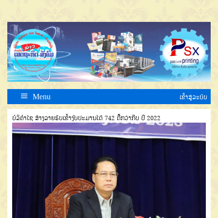
Menu
ເຂົ້າສູ່ລະບົບ
ບໍລິຄຳໄຊ ສ້າງລາຍຮັບເຂົ້າງົບປະມານໄດ້ 742 ຕື້ກວ່າກີບ ປີ 2022