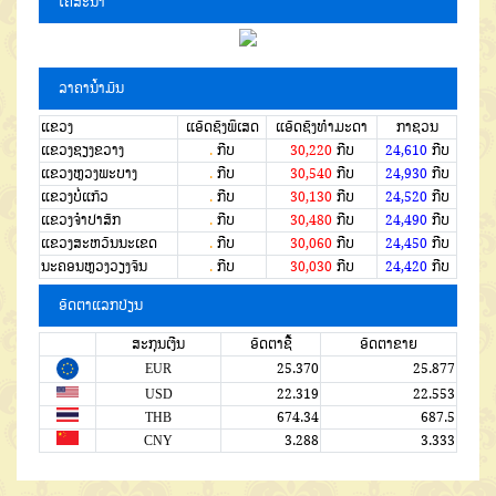
ໂຄສະນາ
ລາຄານໍ້າມັນ
ແຂວງ
ແອັດຊັງພິເສດ
ແອັດຊັງທຳມະດາ
ກາຊວນ
ແຂວງຊຽງຂວາງ
.
ກີບ
30,220
ກີບ
24,610
ກີບ
ແຂວງຫຼວງພະບາງ
.
ກີບ
30,540
ກີບ
24,930
ກີບ
ແຂວງບໍ່ແກ້ວ
.
ກີບ
30,130
ກີບ
24,520
ກີບ
ແຂວງຈໍາປາສັກ
.
ກີບ
30,480
ກີບ
24,490
ກີບ
ແຂວງສະຫວັນນະເຂດ
.
ກີບ
30,060
ກີບ
24,450
ກີບ
ນະຄອນຫຼວງວຽງຈັນ
.
ກີບ
30,030
ກີບ
24,420
ກີບ
ອັດຕາແລກປ່ຽນ
ສະກຸນເງີນ
ອັດຕາຊື້
ອັດຕາຂາຍ
EUR
25.370
25.877
USD
22.319
22.553
THB
674.34
687.5
CNY
3.288
3.333