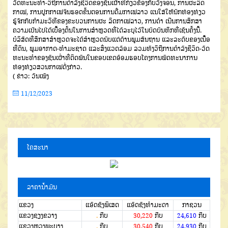
ວັດທະນະທຳ-ວິຖີການດຳລົງຊີວິດຂອງຊົນເຜົ່າທີ່ກ່ຽວຂ້ອງກັບວົງຈອນ, ການຜະລິດ
ກາເຟ, ການປູກກາເຟຈົນຮອດຂັ້ນຕອນການດື່ມກາເຟລາວ ແນໃສ່ໃຫ້ນັກທ່ອງທ່ຽວ
ຮູ້ຈັກກັບກຳມະວິທີຂອງຂະບວນການຜະ ລິດກາເຟລາວ, ການດຳ ເນີນການສຶກສາ
ຄວາມເປັນໄປໄດ້ເບື້ອງຕົ້ນໃນການສໍາຫຼວດທີ່ໄດ້ລະບຸໄວ້ໃນບົດບັນທຶກທີ່ເຊັນຄັ້ງນີ້.
ບໍລິສັດທີ່ສຶກສາສໍາຫຼວດຈະໄດ້ສໍາຫຼວດນັບແຕ່ດ້ານພູມສັນຖານ ແລະລະດັບຂອງເນື້ອ
ທີ່ດິນ, ພູມອາກາດ-ທໍາມະຊາດ ແລະສິ່ງແວດລ້ອມ ລວມທັງວິຖີການດຳລົງຊີວິດ-ວັດ
ທະນະທໍາຂອງຊົນເຜົ່າທີ່ຕິດພັນໃນຂອບເຂດອ້ອມຮອບໂຄງການພັດທະນາການ
ທ່ອງທ່ຽວສວນກາເຟດັ່ງກ່າວ.
( ຂ່າວ: ວັນເພັງ
11/12/2023
ໂຄສະນາ
ລາຄານໍ້າມັນ
ແຂວງ
ແອັດຊັງພິເສດ
ແອັດຊັງທຳມະດາ
ກາຊວນ
ແຂວງຊຽງຂວາງ
.
ກີບ
30,220
ກີບ
24,610
ກີບ
ແຂວງຫຼວງພະບາງ
.
ກີບ
30,540
ກີບ
24,930
ກີບ