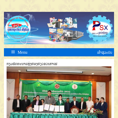
Menu
ເຂົ້າສູ່ລະບົບ
ກຽມພັດທະນາແຫຼ່ງທ່ອງທ່ຽວສວນກາເຟ