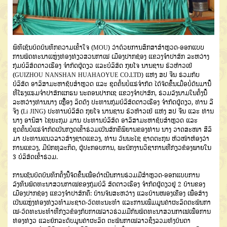
ພິທີເຊັນບົດບັນທຶກຄວາມເຂົ້າໃຈ (MOU) ວ່າດ້ວຍການສຶກສາສໍາຫຼວດ​-ອອກແບບ
ການພັດທະນາແຫຼ່ງທ່ອງທ່ຽວສວນກາເຟ ເມືອງປາກຊ່ອງ ແຂວງຈຳປາສັກ ລະຫວ່າງ​
ກຸ່ມບໍລິສັດ​ດາວເຮືອງ​ ຈໍາກັດຜູ້ດຽວ​ ແລະ​ບໍລິສັດ​ ກຸຍໂຈ ນານຊານ​ ຮົວຫ້າວເຢ້
(GUIZHOU NANSHAN HUAHAOYUE CO.LTD) ແຫ່ງ​ ສປ​ ຈີນ​ ຮ່ວມກັບ​
ບໍລິສັດ ອາລິສາມະຫາຊັບສຳຫຼວດ ແລະ ຂຸດຄົ້ນບໍ່ແຮ່ຈຳກັດ ໄດ້ຈັດຂຶ້ນເມື່ອບໍ່ດົນມານີ້
ທີ່ໂຮງແຮມຈໍາປາສັກແກຣນ​ ນະຄອນປາກເຊ​ ແຂວງຈໍາປາສັກ​, ຮ່ວມລົງນາມໃນຄັ້ງນີ້
ລະຫວ່າງທ່ານນາງ ເຫຼື້ອງ ລິດດັງ ປະທານກຸ່ມບໍລິສັດດາວເຮືອງ ຈໍາກັດຜູ້ດຽວ, ທ່ານ ລີ
ຈິງ (Li JING) ປະທານບໍລິສັດ ກຸຍໂຈ ນານຊານ ຮົວຫ້າວເຢ້ ແຫ່ງ ສປ ຈີນ ແລະ ທ່ານ
ນາງ ອານິສາ ໄຊຍະກຸມ ມານ ປະທານບໍລິສັດ ອາລິສາມະຫາຊັບສໍາຫຼວດ ແລະ
ຂຸດຄົ້ນບໍ່ແຮ່ຈໍາກັດເປັນກຽດເຂົ້າຮ່ວມເປັນສັກຂີພິຍານຂອງ​ທ່ານ​ ນາງ​ ວາດສະໜາ​ ສີລິ​
ມາ​ ປະທານ​ແນວ​ລາວ​ສ້າງ​ຊາດ​ແຂວງ,​ ທ່ານ​ ວັນ​ນະໄຊ ຊາດຕະກຸນ ຫົວໜ້າ​ຫ້ອງວ່າ
ການແຂວງ,​ ມີນັກທຸລະກິດ, ຜູ້ປະກອບການ​, ພະນັກງານວິຊາການ​ທີ່ກ່ຽວຂ້ອງ​ພາຍໃນ
3 ບໍລິສັດ​ເຂົ້າຮ່ວມ.​
ການເຊັນບົດບັນທຶກຄັ້ງນີ້ຈັດຂຶ້ນເພື່ອດໍາເນີນການຮ່ວມມືສໍາຫຼວດ-ອອກແບບການ
ລົງທຶນພັດທະນາສວນກາເຟຂອງກຸ່ມບໍລິ ສັດດາວເຮືອງ ຈຳກັດຜູ້ດຽວຢູ່ 2 ບ້ານຂອງ
ເມືອງປາກຊ່ອງ ແຂວງຈຳປາສັກຄື: ບ້ານຈັນສະຫວ່າງ ແລະບ້ານໜອງເຂືອງ ເພື່ອສ້າງ
ເປັນແຫຼ່ງທ່ອງທ່ຽວທຳມະຊາດ-ວັດທະນະທໍາ ແລະການເພີ່ມມູນຄ່າຜະລິດຕະພັນກາ
ເຟ-ວັດທະນະທໍາທີ່ກ່ຽວຂ້ອງກັບກາເຟລາວຮ່ວມມືກັນພັດທະນາສວນກາເຟເພື່ອການ
ທ່ອງທ່ຽວ ແລະຍົກລະດັບມູນຄ່າຜະລິດ ຕະພັນກາເຟລາວຊຶ່ງລວມທັງບັນດາ