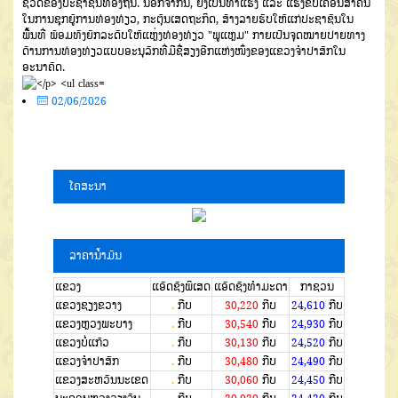
ຊີວິດຂອງປະຊາຊົນທ້ອງຖິ່ນ. ນອກຈາກນີ້, ຍັງເປັນທ່າແຮງ ແລະ ແຮງຂັບເຄື່ອນສຳຄັນ
ໃນການຊຸກຍູ້ການທ່ອງທ່ຽວ, ກະຕຸ້ນເສດຖະກິດ, ສ້າງລາຍຮັບໃຫ້ແກ່ປະຊາຊົນໃນ
ພື້ນທີ່ ພ້ອມທັງຍົກລະດັບໃຫ້ແຫຼ່ງທ່ອງທ່ຽວ "ພູແຫຼມ" ກາຍເປັນຈຸດໝາຍປາຍທາງ
ດ້ານການທ່ອງທ່ຽວແບບອະນຸລັກທີ່ມີຊື່ສຽງອີກແຫ່ງໜຶ່ງຂອງແຂວງຈຳປາສັກໃນ
ອະນາຄົດ.
02/06/2026
ໂຄສະນາ
ລາຄານໍ້າມັນ
ແຂວງ
ແອັດຊັງພິເສດ
ແອັດຊັງທຳມະດາ
ກາຊວນ
ແຂວງຊຽງຂວາງ
.
ກີບ
30,220
ກີບ
24,610
ກີບ
ແຂວງຫຼວງພະບາງ
.
ກີບ
30,540
ກີບ
24,930
ກີບ
ແຂວງບໍ່ແກ້ວ
.
ກີບ
30,130
ກີບ
24,520
ກີບ
ແຂວງຈໍາປາສັກ
.
ກີບ
30,480
ກີບ
24,490
ກີບ
ແຂວງສະຫວັນນະເຂດ
.
ກີບ
30,060
ກີບ
24,450
ກີບ