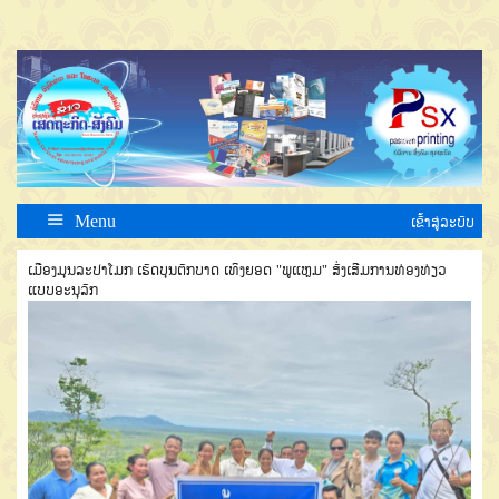
Menu
ເຂົ້າສູ່ລະບົບ
ເມືອງມຸນລະປາໂມກ ເຮັດບຸນຕັກບາດ ເທິງຍອດ "ພູແຫຼມ" ສົ່ງເສີມການທ່ອງທ່ຽວ
ແບບອະນຸລັກ