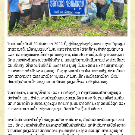
ໃນຕອນເຊົ້າວັນທີ 30 ພຶດສະພາ 2026 ນີ້, ຢູ່ທີ່ແຫຼ່ງທ່ອງທ່ຽວທຳມະຊາດ "ພູແຫຼມ"
ຕາແສງນາດີ, ເມືອງມຸນລະປາໂມກ, ແຂວງຈຳປາສັກ ໄດ້ຈັດກິດຈະກຳທຳບຸນຕັກບາດ
ແລະ ຖວາຍສັງຄະທານຂຶ້ນຢ່າງເປັນທາງການ, ເພື່ອເປັນການເຊື່ອມໂຍງການອະນຸລັກ
ວັດທະນະທຳ-ຮີດຄອງປະເພນີອັນດີງາມ ຄວບຄູ່ກັບການສົ່ງເສີມການທ່ອງທ່ຽວສີຂຽວ
ແບບຍືນຍົງ; ເຂົ້າຮ່ວມໃນພິທີມີ ພະອາຈານ ບຸນຊູ ພິມມະສອນ ປະທານອົງການພຸດ
ທະສາສະໜາສຳພັນລາວ (ອພສ) ເມືອງມຸນລະປາໂມກ ພ້ອມຄະນະສົງ, ທ່ານ ວັນລະ
ເດດ ແກ້ວຈັນທາ ເລຂາພັກເມືອງໆມຸນລະປາໂມກ, ມີຄະນະນຳຂອງເມືອງ, ພໍ່ແມ່
ປະຊາຊົນບັນດາເຜົ່າ ຕະຫຼອດຮອດນັກທ່ອງທ່ຽວເຂົ້າຮ່ວມຢ່າງພ້ອມເພງ.
ໃນກິດຈະກຳ, ບັນດາຜູ້ເຂົ້າຮ່ວມ ແລະ ນັກທ່ອງທ່ຽວ ຕ່າງກໍໄດ້ພ້ອມໃຈກັນນຸ່ງຖືຊຸດ
ປະຈຳເຜົ່າ ແລະ ຜ້າໄໝລາວຢ່າງເປັນລະບຽບຮຽບຮ້ອຍ ແລະ ຈົບງາມ ເພື່ອຮ່ວມກັນ
ຕັກບາດຢາດນ້ຳ ຮັບພອນຮຸ່ງອະລຸນ ທ່າມກາງບັນຍາກາດທຳມະຊາດອັນບໍລິສຸດ ແລະ
ທະເລໝອກຍາມເຊົ້າ ເທິງຍອດພູແຫຼມ ດ້ວຍຈິດໃຈເຫຼື້ອມໃສສັດທາ.
ການຈັດກິດຈະກຳໃນຄັ້ງນີ້ ບໍ່ພຽງແຕ່ເປັນການສືບສານ, ປົກປັກຮັກສາຮີດຄອງປະເພນີ
ແລະ ວັດທະນະທຳອັນດີງາມຂອງຊາດໃຫ້ຍືນຍົງເທົ່ານັ້ນ, ແຕ່ຍັງເປັນການເປີດໂອກາດ
ໃຫ້ນັກທ່ອງທ່ຽວໄດ້ສຳຜັດກັບຄວາມງາມຂອງທຳມະຊາດ ຄວບຄູ່ກັບການຮຽນຮູ້ວິຖີ