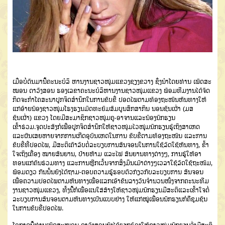
ເມື່ອບໍ່ດົນມານີ້ຄະນະບໍລິ ຫານງານຊາວໜຸ່ມແຂວງຊຽງຂວາງ ຊຶ່ງນໍາໂດຍທ່ານ ເພັດສະ
ໝອນ ດາວົງສອນ ຮອງເລຂາຄະນະບໍລິຫານງານຊາວໜຸ່ມແຂວງ ພ້ອມທີມງານໄດ້ຈັດ
ກິດຈະກໍາໂຄສະນາປູກຈິດສໍານຶກໃນການຂັບຂີ່ ປອດໄພຕາມທ້ອງຖະໜົນຫົນທາງໃຫ້
ແກ່ອ້າຍນ້ອງຊາວໜຸ່ມໂຮງຮຽນມັດທະຍົມສົມບູນສຶກສາກິນ ນອນຊົນເຜົ່າ (ມສ
ຊົນເຜົ່າ) ແຂວງ ໂດຍມີສະມາຊິກຊາວໜຸ່ມຄູ-ອາຈານແລະນ້ອງນັກຮຽນ
ເຂົ້າຮ່ວມ.ຈຸດປະສົງກໍເພື່ອປູກຈິດສໍານຶກໃຫ້ຊາວໜຸ່ມໄວໜຸຸ່ມນັກຮຽນຮູ້ເຖິງສາເຫດ
ແລະຜົນເສຍຫາຍຈາກການເກີດອຸບັນເຫດໃນການ ຂັບຂີ່ຕາມທ້ອງຖະໜົນ ແລະການ
ຂັບຂີ່ທີ່ປອດໄພ, ມີສະຕິເຄົາລົບຕໍ່ລະບຽບການສັນຈອນໃນການໃຊ້ລົດໃຊ້ຫົນທາງ, ຂົ້າ
ໃຈເຖິງເຄື່ອງ ໝາຍສັນຍານ, ປ້າຍຫ້າມ ແລະໄຟ ສັນຍານທາງຕ່າງໆ, ການຮູ້ໃຫ້ອາ
ທອນແກ່ຄົນຮ່ວມທາງ ແລະການຫຼີກເວັ້ນຈາກສິ່ງມຶນເມົາຕ່າງໆເວລາໃຊ້ລົດໃຊ້ຖະໜົມ,
ພ້ອມດຽວ ກັນນັ້ນຍັງໄດ້ຖາມ-ຕອບຄວາມຮູ້ຮອບຕົວກ່ຽວກັບລະບຽບການ ສັນຈອນ
ເພື່ອຄວາມປອດໄພຕາມຫົນທາງເພື່ອແລກເອົາຂັນລາງວັນຈໍານວນໜຶ່ງຈາກຄະນະທີມ
ງານຊາວໜຸ່ມແຂວງ, ທັ້ງນີ້ກໍເພື່ອແນໃສ່ສ້າງໃຫ້ຊາວໜຸ່ມນັກຮຽນມີສະຕິແລະເຂົ້າໃຈຕໍ່
ລະບຽບການສັນຈອນຕາມຫົນທາງເປັນແບບຢ່າງ ໃຫ້ແກ່ໝູ່ເພື່ອນນັກຮຽນກໍຄືຊຸມຊົນ
ໃນການຂັບຂີ່ປອດໄພ.