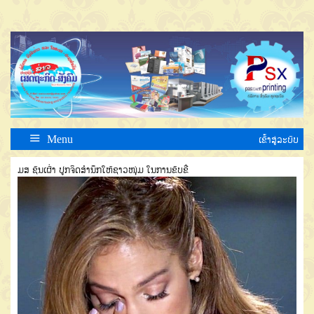
Menu
ເຂົ້າສູ່ລະບົບ
ມສ ຊົນເຜົ່າ ປູກຈິດສໍານຶກໃຫ້ຊາວໜຸ່ມ ໃນການຂັບຂີ່