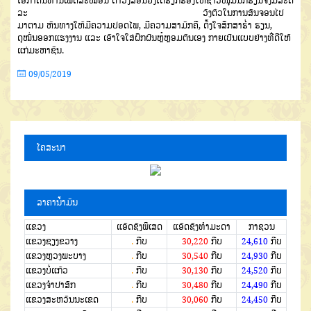
ໂອກາດນີ້ທ່ານເພັດສະໝອນ ດາວົງສອນຍັງໄດ້ຮຽກຮ້ອງໃຫ້ຊາວໜຸ່ມນັກຮຽນຈົ່ງມີສະຕິ
ລະ ວັງຕົວໃນການສັນຈອນໄປ
ມາຕາມ ຫົນທາງໃຫ້ມີຄວາມປອດໄພ, ມີຄວາມສາມັກຄີ, ຕັ້ງໃຈສຶກສາຮໍ່າ ຮຽນ,
ດຸໝັ່ນອອກແຮງງານ ແລະ ເອົາໃຈໃສ່ຝຶກຝົນຫຼໍ່ຫຼອມຕົນເອງ ກາຍເປັນແບບຢ່າງທີ່ດີໃຫ້
ແກ່ມະຫາຊົນ.
09/05/2019
ໂຄສະນາ
ລາຄານໍ້າມັນ
ແຂວງ
ແອັດຊັງພິເສດ
ແອັດຊັງທຳມະດາ
ກາຊວນ
ແຂວງຊຽງຂວາງ
.
ກີບ
30,220
ກີບ
24,610
ກີບ
ແຂວງຫຼວງພະບາງ
.
ກີບ
30,540
ກີບ
24,930
ກີບ
ແຂວງບໍ່ແກ້ວ
.
ກີບ
30,130
ກີບ
24,520
ກີບ
ແຂວງຈໍາປາສັກ
.
ກີບ
30,480
ກີບ
24,490
ກີບ
ແຂວງສະຫວັນນະເຂດ
.
ກີບ
30,060
ກີບ
24,450
ກີບ