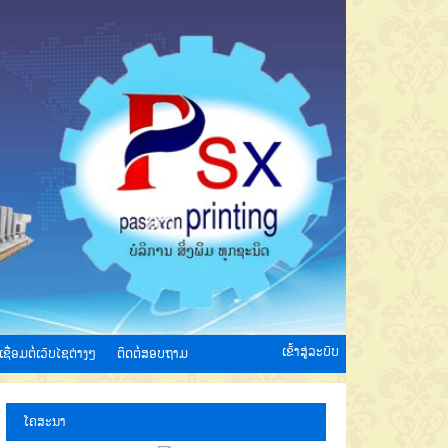
ເຂົ້າສູ່ລະບົບ
ເຊື່ອມຕໍ່ເວັບໄຊຕ່າງໆ
ຕິດຕໍ່ສອບຖາມ
ໂຄສະນາ