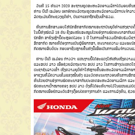
ວັນທີ 15 ທັນວາ 2020 ສະຖານທູດສະຫະລັດອາເມລິກາໄດ້ມອບທຶນກາ
ທ່ານ ປີເຕີ ເຮມ໋ອນ ເອກອັກຄະລັດຖະທູດສະຫະລັດອາເມລິກາປະຈໍາລາ
ລັດຖະມົນຕີກະຊວງຍຸຕິທໍາ, ບັນດາແຂກຖືກເຊີນເຂົ້າຮ່ວມ.
ທຶນການສຶກສາມອບໃຫ້ນັກສຶກສາກົດໝາຍສະຖາບັນຍຸຕິທຳແຫ່ງຊາດຄັ້ງນ
ໃນນີ້ທັງໝົດມີ 18 ຄົນ ຊຶ່ງສະໜັບສະໜູນໂດຍອົງການພັດທະນາສາກ
ນັກສຶກ ສາຍິງເຫຼົ່ານີ້ຕະຫຼອດໄລຍະ 1 ປີ ໃນການເຂົ້າຮ່ວມຝຶກອົບຮົມວິຊາ
ສຶກສາກົດ ໝາຍທີ່ຕ້ອງການເປັນຜູ້ພິພາກສາ, ທະນາຍຄວາມ ແລະພະນັກງ
ກົດໝາຍສຶບຕໍ່ປະ ກອບອາຊີບຫຼາຍຂຶ້ນທັງນີ້ເພື່ອເປັນການເພີ່ມຈໍານວນແມ່
ທ່ານ ປີເຕີ ເຮມ໋ອນ ກ່າວວ່າ: ແຜນງານນີ້ໄດ້ສະແດງໃຫ້ເຫັນເຖິງຄວ
ແລະສປປ ລາວ ເພື່ອຊ່ວຍລັດຖະບານ ສປປ ລາວ ໃນການສ້າງປະເທດໃຫ້
ປະຊາຊົນລາວເຂົ້າ ເຖິງຄວາມຍຸຕິທຳໃຫ້ຫຼາຍຂຶ້ນສະຫະລັດອາເມລິກາພາກ
ອາຊຽນທີ່ມີຄວາມເຂັ້ມແຂງໝັ້ນຄົງ ແລະວັດທະນະຖາວອນທຶນການສຶກສານ
ທຶນໂດຍຜ່ານອົງການພັດທະນາສາກົນປະເທດສະຫະລັດອາເມລິກາ ແລະຈັດ
ພັດທະນາເປົ້າໝາຍຂອງ ສປປ ລາວ ດັ່ງທີ່ໄດ້ອະທິບາຍໄວ້ໃນແຜນແມ່ບົດກ
ກົດໝາຍເພື່ອຍົກລະດັບສ້າງເງື່ອນໄຂທາງການຄ້າ ແລະການລົງທຶນ, ຊ່ວ