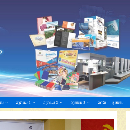
ົນ
ວຽກພິມ 1
ວຽກພິມ 2
ວຽກພິມ 3
ວີດີໂອ
ຮູບພາບ