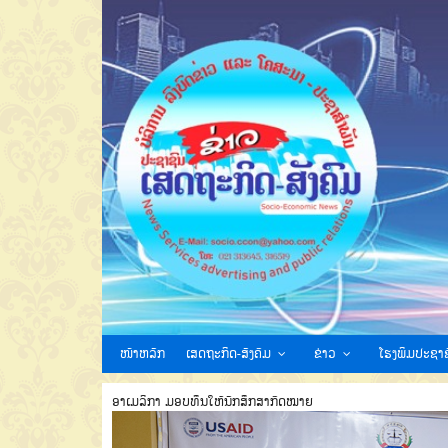
ໜ້າຫລັກ
ເສດຖະກິດ-ສັງຄົມ
ຂ່າວ
ໂຮງພິມປະຊາຊ
ອາເມລິກາ ມອບທຶນໃຫ້ນັກສຶກສາກົດໝາຍ