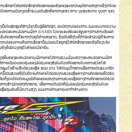
ນສຶກສາໃຫ້ແກ່ນັກສຶກສາກົດໝາຍເພດຍິງຂອງສະຖາບັນຍຸຕິທໍາແຫ່ງຊາດຊຶ່ງນຳໂດຍ
ວໂດຍການເປັນກຽດເຂົ້າຮ່ວມເປັນສັກຂີພາຍານຂອງ ທ່ານ ບຸນສະຫວາດ ບຸບຜາ ຮອງ
ີ້ເປັນຫຼັກສູດກໍ່ສ້າງວິຊາຊີບຜູ້ພິພາກສາ, ພະນັກງານໄອຍະການ ແລະທະນາຍຄວາມ
ົນປະເທດສະຫະລັດອາເມລິກາ (USAID) ໂດຍຈະສະໜັບສະໜູນທາງດ້ານການເງິນແກ່
ຊີບກົດໝາຍທີ່ສະຖາບັນຍຸຕິທຳແຫ່ງຊາດ, ຊຶ່ງເປັນໜຶ່ງໃນຂໍ້ກໍານົດສໍາລັບຜູ້ທີ່ຈົບການ
ານໄອຍະການທຶນການສຶກສານີ້ແມ່ນແນໃສ່ຊຸກຍູ້ໃຫ້ນັກສຶກສາເພດຍິງທີ່ຮຽນຈົບ
ຍິງທີ່ເຮັດວຽກຢູ່ໃນຂົງເຂດວິຊາຊີບ.
າມມຸ່ງໝັ້ນຂອງສະຫະລັດອາເມລິກາພາຍໃຕ້ການຮ່ວມມືລະຫວ່າງສະຫະລັດອາເມລິກາ
ກາຍເປັນປະເທດຄຸ້ມຄອງລັດຄຸ້ມຄອງສັງຄົມດ້ວຍກົດໝາຍດ້ວຍການຊ່ວຍໃຫ້
ພູມໃຈທີ່ຈະສືບຕໍ່ຊ່ວຍເຫຼືອ ສປປ ລາວ ໃຫ້ບັນລຸເປົ້າໝາຍເພື່ອກາຍເປັນສະມາຊິກ
ີ້ເປັນສ່ວນໜຶ່ງໃນກິດຈະກໍາພາຍໃຕ້ແຜນງານຊ່ວຍເຫຼືອທາງດ້ານກົດໝາຍທີ່ໄດ້ຮັບ
ຕັ້ງປະຕິບັດໂດຍມູນນິທິເອເຊຍແຜນງານການຊ່ວຍເຫຼືອທາງດ້ານກົດໝາຍໄດ້ຊ່ວຍ
ານສ້າງລັດແຫ່ງກົດໝາຍ, ເພື່ອກາຍເປັນລັດທີ່ຄຸ້ມຄອງລັດຄຸ້ມຄອງສັງຄົມດ້ວຍ
ຍເຫຼືອກຸ່ມຄົນທີ່ມີຄວາມສ່ຽງ ແລະການຕ້ານອາຊະຍາກຳຂ້າມຊາດ.