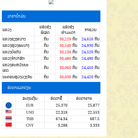
ລາຄານໍ້າມັນ
ແອັດຊັງ
ແອັດຊັງ
ແຂວງ
ກາຊວນ
ພິເສດ
ທຳມະດາ
ແຂວງຊຽງຂວາງ
.
ກີບ
30,220
ກີບ
24,610
ກີບ
ແຂວງຫຼວງພະບາງ
.
ກີບ
30,540
ກີບ
24,930
ກີບ
ແຂວງບໍ່ແກ້ວ
.
ກີບ
30,130
ກີບ
24,520
ກີບ
ແຂວງຈໍາປາສັກ
.
ກີບ
30,480
ກີບ
24,490
ກີບ
ແຂວງສະຫວັນນະ
.
ກີບ
30,060
ກີບ
24,450
ກີບ
ເຂດ
ນະຄອນຫຼວງວຽງຈັນ
.
ກີບ
30,030
ກີບ
24,420
ກີບ
ອັດຕາແລກປ່ຽນ
ສະກຸນເງີນ
ອັດຕາຊື້
ອັດຕາຂາຍ
EUR
25.370
25.877
USD
22.319
22.553
THB
674.34
687.5
CNY
3.288
3.333