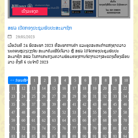
ເບີ່ງລະອຽດ
ສຟລ ເປີດກອງປະຊຸມພົບປະສະມາຊິກ
29/05/2023
ເມື່ອວັນທີ 24 ພຶດສະພາ 2023 ທີ່ສະພາການຄ້າ ແລະອຸດສະຫະກຳແຫ່ງຊາດລາວ
ນະຄອນຫຼວງວຽງຈັນ ສະມາຄົມເຟີນິເຈີລາວ ຫຼື ສຟລ ໄດ້ຈັດກອງປະຊຸມພົບປະ
ສະມາຊິກ ສຟລ ໃນການກະກຽມຄວາມພ້ອມຂອງການຈັດງານວາງສະແດງເຄື່ອງເຮືອນ
ລາວ ຄັ້ງທີ 6 ປະຈຳປີ 2023