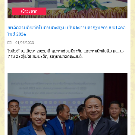
ເບີ່ງລະອຽດ
ຫາລືຄວາມຄືບໜ້າໃນການກະກຽມ ເປັນປະທານອາຊຽນຂອງ ສປປ ລາວ
ໃນປີ 2024
01/06/2023
ໃນວັນທີ 01 ມິຖຸນາ 2023, ທີ່ ສູນການຮ່ວມມືສາກົນ ແລະການຝຶກອົບຮົມ (ICTC)
ທ່ານ ສະເຫຼີມໄຊ ກົມມະສິດ, ຮອງນາຍົກລັດຖະມົນຕີ,