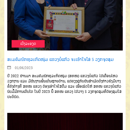
ເບີ່ງລະອຽດ
ສະມຄົມນັກທຸລະກິດໜຸ່ມ ແຂວງບໍ່ແກ້ວ ຈະເອົາໃຈໃສ່ 5 ວຽກຈຸດສຸມ
01/06/2023
ປີ 2022 ຜ່ານມາ ສະມຄົມນັກທຸລະກິດໜຸ່ມ (ສທໜ) ແຂວງບໍ່ແກ້ວ ໄດ້ເຄື່ອນໄຫວ
ວຽກງານ ແລະ ມີຜົນງານພົ້ນເດັ່ນຫຼາຍດ້ານ, ແຕ່ຄຽງຄູ່ກັບຜົນສຳເລັດດັ່ງກ່າວຍັງມີບາງ
ຂໍ້ຄົງຄ້າງທີ່ ສທໜ ແຂວງ ຕ້ອງເອົາໃຈໃສ່ຕື່ມ ແລະ ເພື່ອເຮັດໃຫ້ ສທໜ ແຂວງບໍ່ແກ້ວ
ນັບມື້ມີການເຕີບໂຕ ໃນປີ 2023 ນີ້ ສທໜ ແຂວງ ໄດ້ວາງ 5 ວຽກຈຸດສຸມທີ່ຕ້ອງສຸມໃສ່
ປະຕິບັດ.