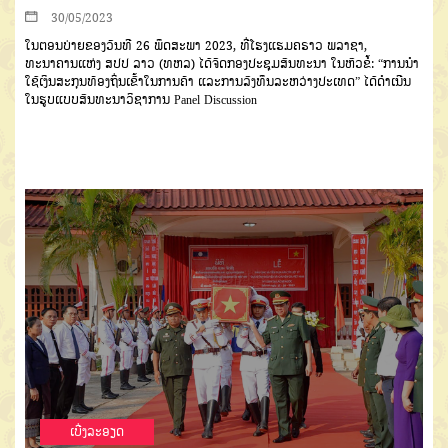
30/05/2023
ໃນຕອນບ່າຍຂອງວັນທີ 26 ພຶດສະພາ 2023, ທີ່ໂຮງແຮມຄຣາວ ພລາຊາ,
ທະນາຄານແຫ່ງ ສປປ ລາວ (ທຫລ) ໄດ້ຈັດກອງປະຊຸມສົນທະນາ ໃນຫົວຂໍ້: “ການນຳ
ໃຊ້ເງິນສະກຸນທ້ອງຖິ່ນເຂົ້າໃນການຄ້າ ແລະການລົງທຶນລະຫວ່າງປະເທດ” ໄດ້ດຳເນີນ
ໃນຮູບແບບສົນທະນາວິຊາການ Panel Discussion
ເບີ່ງລະອຽດ