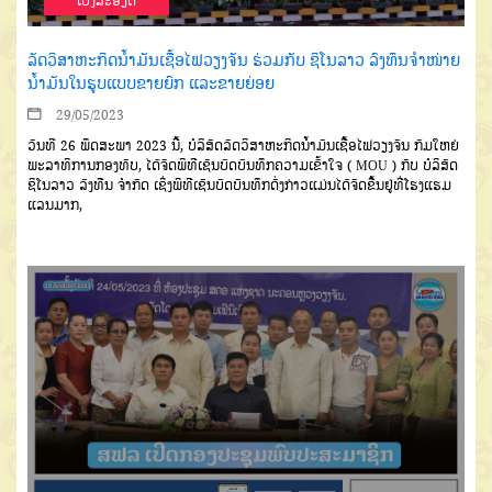
ເບີ່ງລະອຽດ
ລັດວິສາຫະກິດນໍ້າມັນເຊື້ອໄຟວຽງຈັນ ຮ່ວມກັບ ຊິໂນລາວ ລົງທຶນຈຳໜ່າຍ
ນໍ້າມັນໃນຮູບແບບຂາຍຍົກ ແລະຂາຍຍ່ອຍ
29/05/2023
ວັນທີ 26 ພຶດສະພາ 2023 ນີ້, ບໍລິສັດລັດວິສາຫະກິດນໍ້າມັນເຊື້ອໄຟວຽງຈັນ ກົມໃຫຍ່
ພະລາທິການກອງທັບ, ໄດ້ຈັດພິທີເຊັນບົດບັນທຶກຄວາມເຂົ້າໃຈ ( MOU ) ກັບ ບໍລິສັດ
ຊິໂນລາວ ລົງທືນ ຈໍາກັດ ເຊິ່ງພິທີເຊັນບົດບັນທຶກດັ່ງກ່າວແມ່ນໄດ້ຈັດຂື້ນຢູ່ທີ່ໂຮງແຮມ
ແລນມາກ,