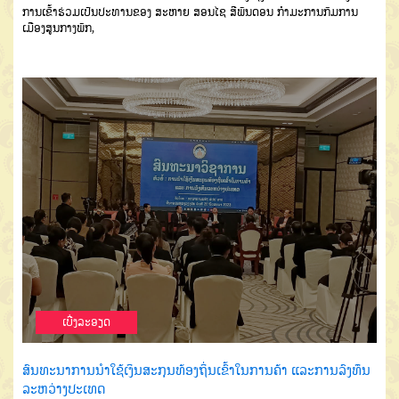
ການເຂົ້າຮ່ວມເປັນປະທານຂອງ ສະຫາຍ ສອນໄຊ ສີພັນດອນ ກຳມະການກົມການ
ເມືອງສູນກາງພັກ,
ເບີ່ງລະອຽດ
ສົນທະນາການນຳໃຊ້ເງິນສະກຸນທ້ອງຖິ່ນເຂົ້າໃນການຄ້າ ແລະການລົງທຶນ
ລະຫວ່າງປະເທດ