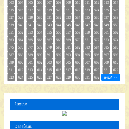
ໂຄສະນາ
ລາຄານໍ້າມັນ