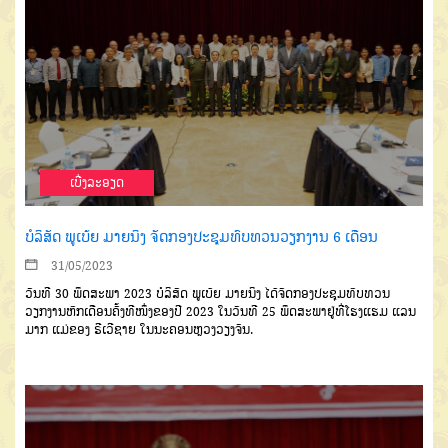
ເບີ່ງລະອຽດ
ບໍລິສັດ ພູເບ້ຍ ມາຍນິງ ຈັດກອງປະຊຸມທົບທວນວຽກງານ 6 ເດືອນ
31/05/2023
ວັນທີ 30 ພຶດສະພາ 2023 ບໍລິສັດ ພູເບ້ຍ ມາຍນິງ ໄດ້ຈັດກອງປະຊຸມທົບທວນ
ວຽກງານຫົກເດືອນຄັ້ງທີໜຶ່ງຂອງປີ 2023 ໃນວັນທີ 25 ພຶດສະພາຢູ່ທີ່ໂຮງແຮມ ແລນ
ມາກ ແມ່ຂອງ ຣີເວີຊາຍ ໃນນະຄອນຫຼວງວຽງຈັນ.