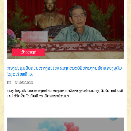
ເບີ່ງລະອຽດ
ກອງປະຊຸມຄົບຄະນະກາງສະໄໝ ຂອງຄະນະບໍລິຫານງານພັກແຂວງອຸດົມ
ໄຊ ສະໄໝທີ IX
31/05/2023
ກອງປະຊຸມຄົບຄະນະກາງສະໄໝ ຂອງຄະນະບໍລິຫານງານພັກແຂວງອຸດົມໄຊ ສະໄໝທີ
IX ໄດ້ຈັດຂຶ້ນ ໃນວັນທີ 29 ພຶດສະພາຜ່ານມາ