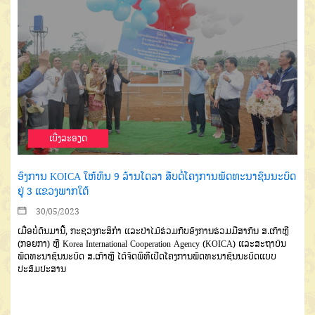
ເບີ່ງລະອຽດ
ອົງການ KOICA ໃຫ້ທຶນ 9 ລ້ານໂດລາ ສືບຕໍ່ໂຄງການພັດທະນາຊົນນະບົດ
ຢູ່ 3 ແຂວງພາກໃຕ້
30/05/2023
ເມື່ອບໍ່ດົນມານີ້, ກະຊວງກະສິກຳ ແລະປ່າໄມ້ຮ່ວມກັບອົງການຮ່ວມມືສາກົນ ສ.ເກົາຫຼີ
(ກອຍກາ) ຫຼື Korea International Cooperation Agency (KOICA) ແລະສະຖາບັນ
ພັດທະນາຊົນນະບົດ ສ.ເກົາຫຼີ ໄດ້ຈັດພິທີເປີດໂຄງການພັດທະນາຊົນນະບົດແບບ
ປະສົມປະສານ