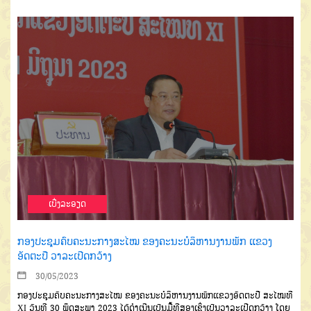
ເບີ່ງລະອຽດ
ກອງປະຊຸມຄົບຄະນະກາງສະໄໝ ຂອງຄະນະບໍລິຫານງານພັກ ແຂວງ
ອັດຕະປື ວາລະເປີດກວ້າງ
30/05/2023
ກອງປະຊຸມຄົບຄະນະກາງສະໄໝ ຂອງຄະນະບໍລິຫານງານພັກແຂວງອັດຕະປື ສະໄໝທີ
XI ວັນທີ 30 ພຶດສະພາ 2023 ໄດ້ດໍາເນີນເປັນມື້ທີສອງເຊິ່ງເປັນວາລະເປີດກວ້າງ ໂດຍ