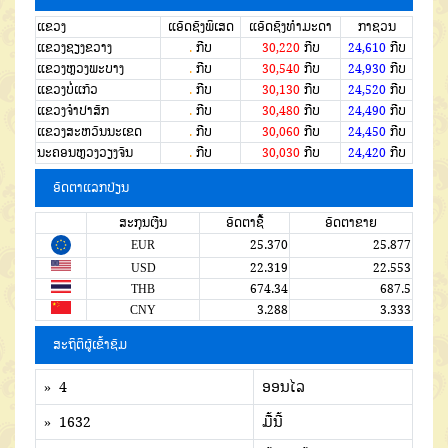
ແຂວງ
ແອັດຊັງພິເສດ
ແອັດຊັງທຳມະດາ
ກາຊວນ
ແຂວງຊຽງຂວາງ
.
ກີບ
30,220
ກີບ
24,610
ກີບ
ແຂວງຫຼວງພະບາງ
.
ກີບ
30,540
ກີບ
24,930
ກີບ
ແຂວງບໍ່ແກ້ວ
.
ກີບ
30,130
ກີບ
24,520
ກີບ
ແຂວງຈໍາປາສັກ
.
ກີບ
30,480
ກີບ
24,490
ກີບ
ແຂວງສະຫວັນນະເຂດ
.
ກີບ
30,060
ກີບ
24,450
ກີບ
ນະຄອນຫຼວງວຽງຈັນ
.
ກີບ
30,030
ກີບ
24,420
ກີບ
ອັດຕາແລກປ່ຽນ
ສະກຸນເງີນ
ອັດຕາຊື້
ອັດຕາຂາຍ
EUR
25.370
25.877
USD
22.319
22.553
THB
674.34
687.5
CNY
3.288
3.333
ສະຖິຕິຜູ້ເຂົ້າຊົມ
» 4
ອອນໄລ
» 1632
ມື້ນີ້