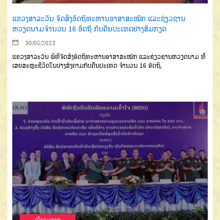
ແຂວງສາລະວັນ ຈັດສົ່ງອັດຖິທະຫານອາສາສະໝັກ ແລະຊ່ຽວຊານ
ຫວຽດນາມຈຳນວນ 16 ອັດຖິ ກັບຄືນປະເທດຢ່າງສົມກຽດ
30/05/2023
ແຂວງສາລະວັນ ພິທີຈັດສົ່ງອັດຖິທະຫານອາສາສະໝັກ ແລະຊ່ຽວຊານຫວຽດນາມ ທີ່
ເສຍສະຫຼະຊີວິດໃນປາງສົງຄາມກັບຄືນປະເທດ ຈຳນວນ 16 ອັດຖິ,