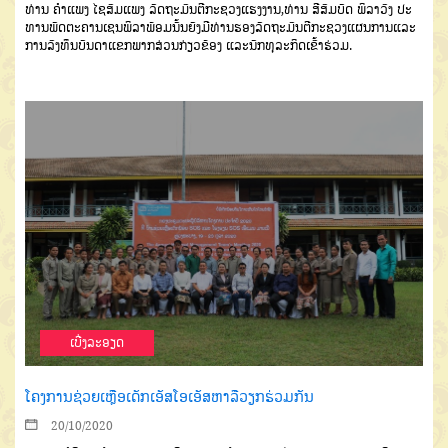
ທ່ານ
ຄຳແພງ
ໄຊສົມແພງ
ລັດຖະມົນຕີກະຊວງແຮງງານ
,
ທ່ານ
ສີສົມບັດ
ພິລາວົງ
ປະ
ທານພັດຕະຄານ
ເຊນພິລາ
ພ້ອມນັ້ນ
ຍັງມີທ່ານຮອງ
ລັດຖະມົນຕີກະຊວງ
ແຜນການ
ແລະ
ການລົງທຶນ
ບັນດາແຂກ
ພາກສ່ວນກ່ຽວຂ້ອງ
ແລະນັກທຸລະກິດ
ເຂົ້າຮ່ວມ
.
ເບີ່ງລະອຽດ
ໂຄງການຊ່ວຍເຫຼືອເດັກເອັສໂອເອັສຫາລືວຽກຮ່ວມກັນ
20/10/2020