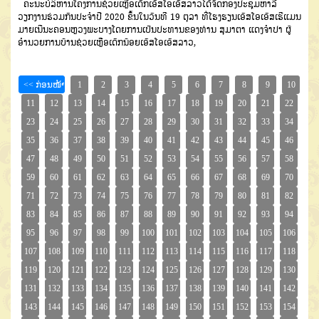
ຄະນະບໍລິຫານໂຄງການຊ່ວຍ
ເຫຼືອເດັກເອັສໂອເອັສລາວໄດ້ຈັດກອງ
ປະຊຸມຫາລື
ວຽກງານຮ່ວມກັນປະຈຳປີ
2020
ຂຶ້ນໃນວັນທີ
19
ຕຸລາ
ທີ່ໂຮງຮຽນເອັສໂອເອັສ
ເຮີແມນ
ມາຍເນີນະ
ຄອນຫຼວງພະບາງ
ໂດຍການເປັນປະ
ທານຂອງທ່ານ ສຸມາຕາ
ແດງຈຳປາ
ຜູ້
ອຳນວຍການບ້ານຊ່ວຍເຫຼືອເດັກນ້ອຍເອັສໂອເອັສລາວ
,