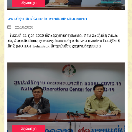
ເບີ່ງລະອຽດ
ລາວ-ຍີ່ປຸ່ນ ສືບຕໍ່ຮັດແໜ້ນສາຍພົວພັນມິດຕະພາບ
22/10/2020
ໃນວັນທີ
21
ຕຸລາ
2020
ທີ່ກະ
ຊວງການຕ່າງປະເທດ
,
ທ່ານ
ສະເຫຼີມ
ໄຊ ກົມມະ
ສິດ
,
ລັດຖະມົນຕີກະຊວງການ
ຕ່າງປະເທດແຫ່ງ
ສປປ
ລາວ
ແລະ
ທ່ານ
ໂມເຕງິໂທ
ຊິ
ມິດຊຶ
(MOTEGI Toshimitsu),
ລັດຖະມົນຕີກະຊວງ
ການຕ່າງປະເທດ
ເບີ່ງລະອຽດ