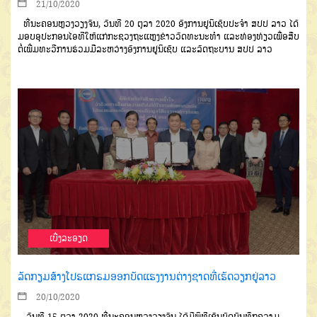
21/10/2020
ທີ່ນະຄອນຫຼວງວຽງຈັນ, ວັນທີ 20 ຕຸລາ 2020 ອົງການຢູນິເຊັບປະຈຳ ສປປ ລາວ ໄດ້
ມອບອຸປະກອນໄອທີໃຫ້ແກ່ກະຊວງຖະແຫຼງຂ່າວວັດທະນະທຳ ແລະທ່ອງທ່ຽວເພື່ອສືບ
ຕໍ່ເພີ່ມທະວີການຮ່ວມມືລະຫວ່າງອົງການຢູນິເຊັບ ແລະລັດຖະບານ ສປປ ລາວ
ເບີ່ງລະອຽດ
ລັດກຽມສ້າງໂປຣແກຣມອອກບັດແຮງງານຕ່າງຊາດທີ່ເຮັດວຽກຢູ່ລາວ
20/10/2020
ວັນທີ
15
ຕຸລາ
2020
ທີ່ນະ
ຄອນຫຼວງວຽງຈັນ
ໄດ້ມີພິທີເຊັນບົດ
ບັນທຶກຄວາມ