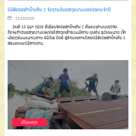
ບໍລິສັດໄຟຟ້ານໍ້າເທີນ 2 ຈັດງານວັນແຫ່ງຄວາມປອດໄພປະຈຳປີ
21/10/2020
ວັນທີ 15 ຕຸລາ 2020 ທີ່ເຮືອນຈັກໄຟຟ້ານໍ້າເທີນ 2 ທີ່ແຂວງຄຳມ່ວນໄດ້ຈັດ
ກິດຈະກຳວັນແຫ່ງຄວາມປອດໄພໃຫ້ກຽດເຂົ້າຮ່ວມມີທ່ານ ບຸນທັນ ສຸວັນນະລາດ ເຈົ້າ
ເມືອງໆຍົມມະລາດ,ທ່ານ ອໍລິວີເອ ດິດຣີ ຜູ້ອໍານວຍການໃຫຍ່ບໍລິສັດໄຟຟ້ານໍ້າເທີນ 2
ພ້ອມຄະນະບໍລິຫານງານ,
ເບີ່ງລະອຽດ