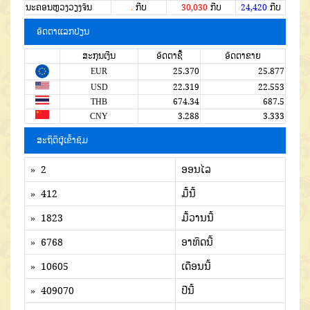
ນະຄອນຫຼວງວຽງຈັນ
.
ກີບ
30,030
ກີບ
24,420
ກີບ
ອັດຕາແລກປ່ຽນ
ສະກຸນເງີນ
ອັດຕາຊື້
ອັດຕາຂາຍ
EUR
25.370
25.877
USD
22.319
22.553
THB
674.34
687.5
CNY
3.288
3.333
ສະຖິຕິຜູ້ເຂົ້າຊົມ
» 2
ອອນໄລ
» 412
ມື້ນີ້
» 1823
ມື້ວານນີ້
» 6768
ອາທິດນີ້
» 10605
ເດືອນນີ້
» 409070
ປີນີ້