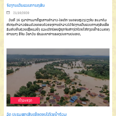
ຈັດງານເດີນແບບການກຸສົນ
21/10/2020
ວັນທີ 16 ຕຸລາຜ່ານມາທີ່ສູນການຄ້າລາວ-ໄອເຕັກ ນະຄອນຫຼວງວຽງຈັນ ສະມາຄົມ
ຫັດຖະກໍາລາວພ້ອມດ້ວຍຄອບຄົວຂອງການນໍາລາວໄດ້ຈັດງານເດີນແບບການກຸສົນເພື່ອ
ສົມທົບທຶນຊ່ວຍເຫຼືອແມ່ຍິງ ແລະເດັກນ້ອຍຜູ້ທຸກຈົນຫ່າງໄກໂດຍໃຫ້ກຽດເຂົ້າຮ່ວມຂອງ
ທ່ານນາງ ສີຈັນ ວິພາວັນ ພັນລະຍາທ່ານຮອງປະທານປະເທດ,
ເບີ່ງລະອຽດ
ລັດ ປະຊຸມສຸກເສີນເພື່ອຕອບໂຕ້ໄພນໍ້າຖ້ວມ