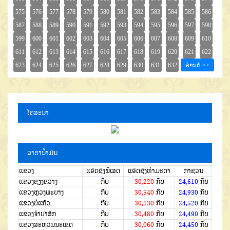
ໂຄສະນາ
ລາຄານໍ້າມັນ
ແຂວງ
ແອັດຊັງພິເສດ
ແອັດຊັງທຳມະດາ
ກາຊວນ
ແຂວງຊຽງຂວາງ
.
ກີບ
30,220
ກີບ
24,610
ກີບ
ແຂວງຫຼວງພະບາງ
.
ກີບ
30,540
ກີບ
24,930
ກີບ
ແຂວງບໍ່ແກ້ວ
.
ກີບ
30,130
ກີບ
24,520
ກີບ
ແຂວງຈໍາປາສັກ
.
ກີບ
30,480
ກີບ
24,490
ກີບ
ແຂວງສະຫວັນນະເຂດ
.
ກີບ
30,060
ກີບ
24,450
ກີບ