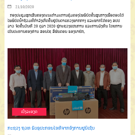
21/10/2020
ກອງປະຊຸມສຸກເສີນຂອງຄະນະກຳມະການຄຸ້ມຄອງໄພພິບັດຂັ້ນສູນກາງເພື່ອຕອບໂຕ້
ໄພພິບັດນໍ້າຖ້ວມທີ່ກຳລັງເກີດຂຶ້ນຢູ່ບັນດາແຂວງພາກກາງ ແລະພາກໃຕ້ຂອງ ສປປ
ລາວ ຈັດຂຶ້ນວັນທີ 20 ຕຸລາ 2020 ຢູ່ກະຊວງແຜນການ ແລະການລົງທຶນ ໂດຍການ
ເປັນປະທານຂອງທ່ານ ສອນໄຊ ສີພັນດອນ ຮອງນາຍົກ,
ເບີ່ງລະອຽດ
ກະຊວງ ຖວທ ຮັບອຸປະກອນໄອທີຈາກອົງການຢູນິເຊັບ