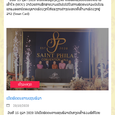
ເຂົ້າໃຈ
(MOU)
ວ່າດ້ວຍ
ການສຶກສາຄວາມເປັນໄປໄດ້ໃນການ
ພັດທະນາລະບົບ
ໂປຣ
ແກຣມອອກບັດ
ອະນຸຍາດເຮັດວຽກໃຫ້ແຮງງານຕ່າງ
ປະເທດ
ທີ່ເຂົ້າມາເຮັດວຽກຢູ່
ລາວ
(Smart Card)
ເບີ່ງລະອຽດ
ເປີດພັດຕະຄານເຊນພິລາ
20/10/2020
ວັນທີ
15
ຕຸລາ
2020
ໄດ້ເປີດ
ພັດຕະຄານເຊນພິລາ
ເປັນກຽດເຂົ້າ
ຮ່ວມພິທີໂດຍ