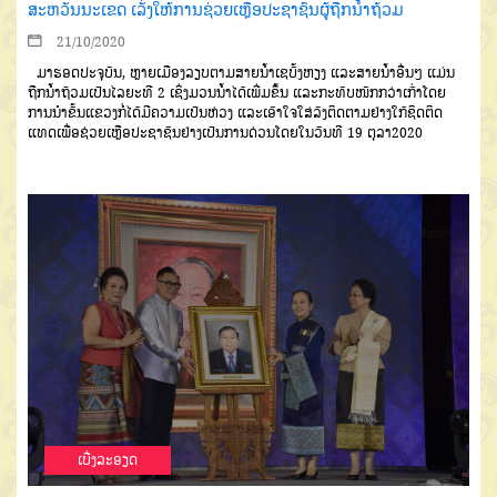
ສະຫວັນນະເຂດ ເລັ່ງໃຫ້ການຊ່ວຍເຫຼືອປະຊາຊົນຜູ້ຖືກນໍ້າຖ້ວມ
21/10/2020
ມາຮອດປະຈຸບັນ, ຫຼາຍເມືອງລຽບຕາມສາຍນໍ້າເຊບັ້ງຫຽງ ແລະສາຍນໍ້າອື່ນໆ ແມ່ນ
ຖືກນໍ້າຖ້ວມເປັນໄລຍະທີ 2 ເຊິ່ງມວນນໍ້າໄດ້ເພີ່ມຂຶ້ນ ແລະກະທົບໜັກກວ່າເກົ່າໂດຍ
ການນໍາຂັ້ນແຂວງກໍ່ໄດ້ມີຄວາມເປັນຫ່ວງ ແລະເອົາໃຈໃສ່ລົງຕິດຕາມຢ່າງໃກ້ຊິດຕິດ
ແທດເພື່ອຊ່ວຍເຫຼືອປະຊາຊົນຢ່າງເປັນການດ່ວນໂດຍໃນວັນທີ 19 ຕຸລາ2020
ເບີ່ງລະອຽດ