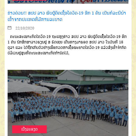
ຂ່າວດ່ວນ!! ສປປ ລາວ ພົບຜູ້ຕິດເຊື້ອໂຄວິດ-19 ອີກ 1 ຄົນ ເປັນກໍລະນີນຳ
ເຂົ້າຈາກປະເທດທີ່ມີການລະບາດ
22/10/2020
ຄະນະສະເພາະກິດໂຄວິດ-19 ຖະແຫຼງຂ່າວ ສປປ ລາວ ພົບຜູ້ຕິດເຊື້ອໂຄວິດ-19 ອີກ
1 ຄົນ ນັກສຶກສາລາວຮຽນຢູ່ ສ ຣັດເຊຍ ເດີນທາງມາຮອດ ສປປ ລາວ ໃນວັນທີ 18
ຕຸລາ ແລະ ໄດ້ຖືກເກັບຕົວຢ່າງເພື່ອກວດຫາເຊື້ອພະຍາດໂຄວິດ-19 ແລ້ວສົ່ງເຂົ້າຈຳກັດ
ບໍລິເວນຢູ່ສູນທີ່ຄະນະສະເພາະກິດກຳນົດໄວ້,
ເບີ່ງລະອຽດ