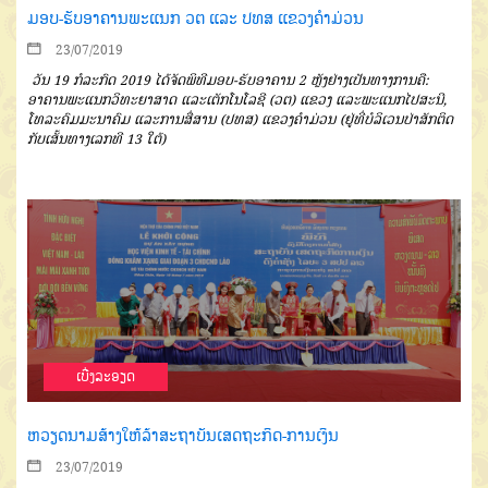
ມອບ-ຮັບອາຄານພະແນກ ວຕ ແລະ ປທສ ແຂວງຄຳມ່ວນ
23/07/2019
ວັນ 19 ກໍລະກົດ 2019 ໄດ້ຈັດພິທີມອບ-ຮັບອາຄານ 2 ຫຼັງຢ່າງເປັນທາງການຄື:
ອາຄານພະແນກວິທະຍາສາດ ແລະເຕັກໂນໂລຊີ (ວຕ) ແຂວງ ແລະພະແນກໄປສະນີ,
ໂທລະຄົມມະນາຄົມ ແລະການສື່ສານ (ປທສ) ແຂວງຄຳມ່ວນ (ຢູ່ທີ່ບໍລິເວນປ່າສັກຕິດ
ກັບເສັ້ນທາງເລກທີ 13 ໃຕ້)
ເບີ່ງລະອຽດ
ຫວຽດນາມສ້າງໃຫ້ລ້າສະຖາບັນເສດຖະກິດ-ການເງິນ
23/07/2019