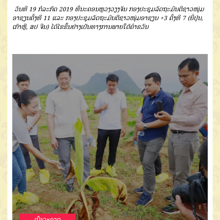
ວັນທີ 19 ກໍລະກົດ 2019 ທີ່ນະຄອນຫຼວງວຽງຈັນ ກອງປະຊຸມລັດຖະມົນຕີຊາວໜຸ່ມ
ອາຊຽນຄັ້ງທີ 11 ແລະ ກອງປະຊຸມລັດຖະມົນຕີຊາວໜຸ່ມອາຊຽນ +3 ຄັ້ງທີ 7 (ຍີ່ປຸ່ນ,
ເກົາຫຼີ, ສປ ຈີນ) ໄດ້ໄຂຂຶ້ນຢ່າງເປັນທາງການພາຍໃຕ້ຄໍາຂວັນ
ເບີ່ງລະອຽດ