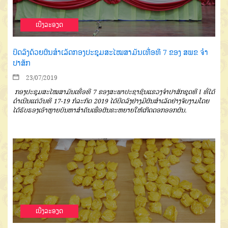
ເບີ່ງລະອຽດ
ປິດລົງດ້ວຍຜົນສຳເລັດກອງປະຊຸມສະໄໝສາມັນເທື່ອທີ 7 ຂອງ ສພຂ ຈຳ
ປາສັກ
23/07/2019
ກອງປະຊຸມສະໄໝສາມັນເທື່ອທີ 7 ຂອງສະພາປະຊາຊົນແຂວງຈໍາປາສັກຊຸດທີ I ທີ່ໄດ້
ດໍາເນີນແຕ່ວັນທີ 17-19 ກໍລະກົດ 2019 ໄດ້ປິດລົງຢ່າງມີຜົນສໍາເລັດຢ່າງຈົບງາມໂດຍ
ໄດ້ຮັບຮອງເອົາຫຼາຍບັນຫາສໍາຄັນເພື່ອຜັນຂະຫຍາຍໃຫ້ເກີດດອກອອກຜົນ.
ເບີ່ງລະອຽດ