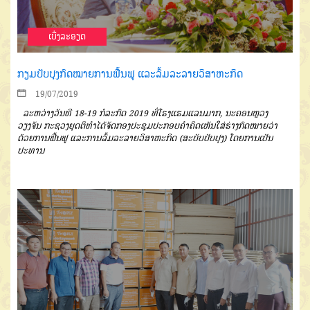
ເບີ່ງລະອຽດ
ກຽມປັບປຸງກົດໝາຍການຟື້ນຟູ ແລະລົ້ມລະລາຍວິສາຫະກິດ
19/07/2019
ລະຫວ່າງວັນທີ
18-19
ກໍລະ
ກົດ
2019
ທີ່ໂຮງແຮມແລນມາກ
,
ນະ
ຄອນຫຼວງ
ວຽງຈັນ
ກະຊວງຍຸດຕິທຳ
ໄດ້ຈັດກອງປະຊຸມປະກອບຄຳຄິດເຫັນ
ໃສ່ຮ່າງກົດໝາຍວ່າ
ດ້ວຍການຟື້ນຟູ
ແລະການລົ້ມລະລາຍວິສາຫະກິດ
(
ສະ
ບັບປັບປຸງ
)
ໂດຍການເປັນ
ປະທານ