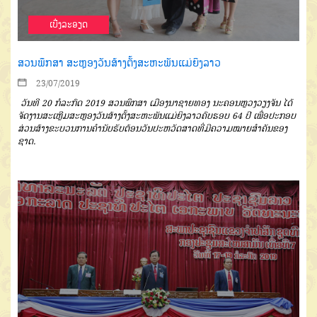
ເບີ່ງລະອຽດ
ສວນພຶກສາ ສະຫຼອງວັນສ້າງຕັ້ງສະຫະພັນແມ່ຍິງລາວ
23/07/2019
ວັນທີ 20 ກໍລະກົດ 2019 ສວນພຶກສາ ເມືອງນາຊາຍທອງ ນະຄອນຫຼວງວຽງຈັນ ໄດ້
ຈັດງານສະເຫຼີມສະຫຼອງວັນສ້າງຕັ້ງສະຫະພັນແມ່ຍິງລາວຄົບຮອບ 64 ປີ ເພື່ອປະກອບ
ສ່ວນສ້າງຂະບວນການຄໍານັບຮັບຕ້ອນວັນປະຫວັດສາດທີ່ມີຄວາມໝາຍສໍາຄັນຂອງ
ຊາດ.