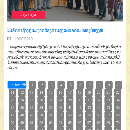
ເບີ່ງລະອຽດ
ໄມ້ອັດກາຊ້າງຄູ່ຕະຫຼາດຕ້ອງການສູງແຕ່ຂອດສະໜອງບໍ່ພຽງພໍ
19/07/2019
ຕະຫຼາດຕ່າງປະເທດຍັງຄົງຕ້ອງ
ການໄມ້ອັດກາຊ້າງຄູ່ຂອງລາວເພີ່ມຂຶ້ນ
ຢ່າງຕໍ່ເນື່ອງໃນ
ແຕ່ລະປີ
ແຕ່ຂອດການ
ຕອບສະໜອງບໍ່ພຽງພໍຍັງເປັນບັນຫາ
ທ້າທາຍ
ຂະນະທີ່ໂຮງ ງານ
ກຽມເພີ່ມ
ກຳລັງການຜະລິດຈາກ
80-200
ແມັດ
ກ້ອນ
ເປັນ
180-200
ແມັດກ້ອນຕໍ່ມື້
ໃນປີໜ້າໄປພ້ອມກັບ
ການປູກໄມ້ໄວ້ເປັນວັດຖຸດິບປ້ອນໂຮງ
ງານໃຫ້ໄດ້ທັງ ໝົດ
10
ພັນ
ເຮັກຕາ
.