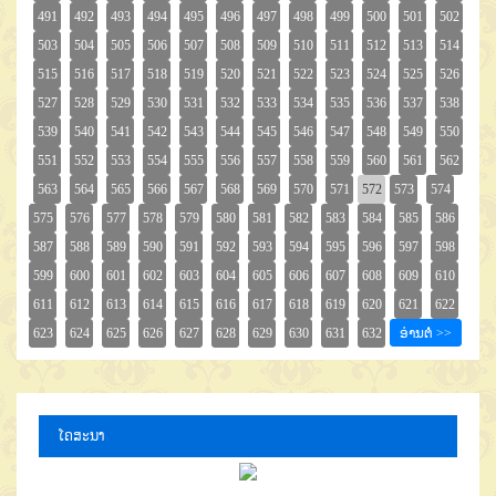
ໂຄສະນາ