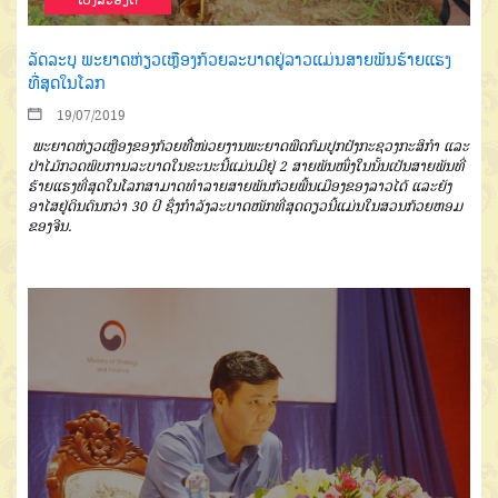
ລັດລະບຸ ພະຍາດຫ່ຽວເຫຼືອງກ້ວຍລະບາດຢູ່ລາວແມ່ນສາຍພັນຮ້າຍແຮງ
ທີ່ສຸດໃນໂລກ
19/07/2019
ພະຍາດຫ່ຽວເຫຼືອງຂອງກ້ວຍທີ່ີ
ໜ່ວຍງານພະຍາດພືດ
ກົມປູກຝັງ
ກະຊວງ
ກະສິກຳ
ແລະ
ປ່າໄມ້
ກວດພົບການລະ
ບາດໃນຂະນະນີ້ແມ່ນມີຢູ່
2
ສາຍພັນ
ໜຶ່ງໃນນັ້ນເປັນສາຍພັນທີ່
ຮ້າຍແຮງທີ່
ສຸດໃນໂລກ
ສາມາດທຳລາຍສາຍພັນ
ກ້ວຍພື້ນເມືອງຂອງລາວໄດ້
ແລະຍັງ
ອາ
ໄສຢູ່ດິນດົນກວ່າ
30
ປີ
ຊຶ່ງກຳລັງລະ
ບາດໜັກທີ່ສຸດດຽວນີ້ແມ່ນໃນສວນກ້ວຍ
ຫອມ
ຂອງຈີນ
.