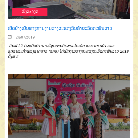
ເບີ່ງລະອຽດ
ເປີດຢ່າງເປັນທາງການງານວາງສະແດງສິນຄ້າຜະລິດຕະພັນລາວ
24/07/2019
ວັນທີ 22 ກໍລະກົດຜ່ານມາທີ່ສູນການຄ້າລາວ-ໄອເຕັກ ສະພາການຄ້າ ແລະ
ອຸດສາຫະກຳແຫ່ງຊາດລາວ (ສຄອ) ໄດ້ເປີດງານວາງສະແດງຜະລິດຕະພັນລາວ 2019
ຄັ້ງທີ 6