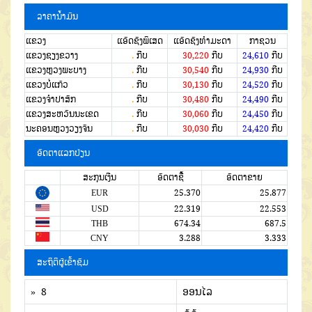
ລາຄານໍ້າມັນ
ແຂວງ
ແອັດຊັງພິເສດ
ແອັດຊັງທຳມະດາ
ກາຊວນ
ແຂວງຊຽງຂວາງ
.
ກີບ
30,220
ກີບ
24,610
ກີບ
ແຂວງຫຼວງພະບາງ
.
ກີບ
30,540
ກີບ
24,930
ກີບ
ແຂວງບໍ່ແກ້ວ
.
ກີບ
30,130
ກີບ
24,520
ກີບ
ແຂວງຈໍາປາສັກ
.
ກີບ
30,480
ກີບ
24,490
ກີບ
ແຂວງສະຫວັນນະເຂດ
.
ກີບ
30,060
ກີບ
24,450
ກີບ
ນະຄອນຫຼວງວຽງຈັນ
.
ກີບ
30,030
ກີບ
24,420
ກີບ
ອັດຕາແລກປ່ຽນ
ສະກຸນເງີນ
ອັດຕາຊື້
ອັດຕາຂາຍ
EUR
25.370
25.877
USD
22.319
22.553
THB
674.34
687.5
CNY
3.288
3.333
ສະຖິຕິຜູ້ເຂົ້າຊົມ
» 8
ອອນໄລ