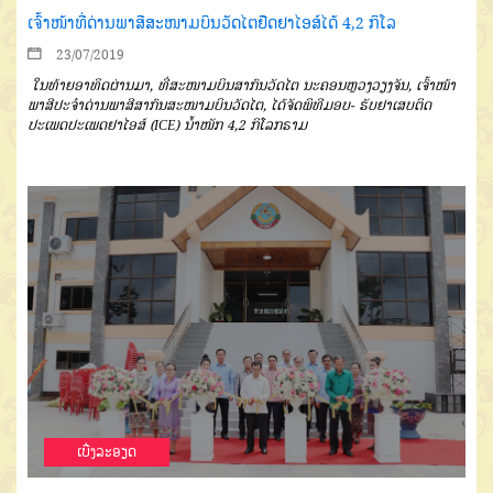
ເຈົ້າໜ້າທີ່ດ່ານພາສີສະໜາມບິນວັດໄຕຢືດຢາໄອສ໌ໄດ້ 4,2 ກິໂລ
23/07/2019
ໃນທ້າຍອາທິດຜ່ານມາ, ທີ່ສະໜາມບິນສາກົນວັດໄຕ ນະຄອນຫຼວງວຽງຈັນ, ເຈົ້າໜ້າ
ພາສີປະຈໍາດ່ານພາສີສາກົນສະໜາມບິນວັດໄຕ, ໄດ້ຈັດພິທີມອບ- ຮັບຢາເສບຕິດ
ປະເພດປະເພດຢາໄອສ໌ (ICE) ນໍ້າໜັກ 4,2 ກິໂລກຣາມ
ເບີ່ງລະອຽດ