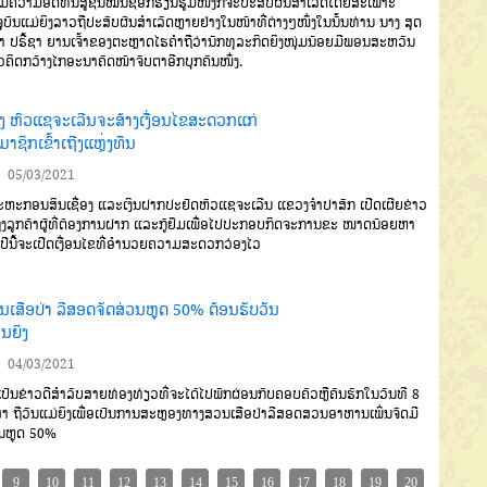
ມີຄວາມອົດທົນສູ້ຊົນໝັ່ນຊອກຮຽນຮູ້ມື້ໜຶ່ງກໍ່ຈະປະສົບຜົນສຳເລັດໂດຍສະເພາະ
ຸບັນແມ່ຍິງລາວຖືປະສົບຜົນສຳເລັດຫຼາຍຢ່າງໃນໜ້າທີ່ຕ່າງໆໜຶ່ງໃນນັ້ນທ່ານ ນາງ ສຸດ
າ ປຣີ້ຊາ ຍານເຈົ້າຂອງຕະຫຼາດໄຮຄຳຖືວ່ານັກທຸລະກິດຍິງໜຸ່ມນ້ອຍມີພອນສະຫວັນ
ຄິດກວ້າງໄກອະນາຄົດໜ້າຈັບຕາອີກບຸກຄົນໜຶ່ງ.
ງ ຫົວແຊຈະເລີນຈະສ້າງເງື່ອນໄຂສະດວກແກ່
າຊິກເຂົ້າເຖີງແຫຼ່ງທຶນ
05/03/2021
ະກອນສິນເຊື່ອງ ແລະເງິນຝາກປະຢັດຫົວແຊຈະເລີນ ແຂວງຈໍາປາສັກ ເປີດເຜີຍຂ່າວ
ຖິງລູກຄ້າຜູ້ທີ່ຕ້ອງການຝາກ ແລະກູ້ຢຶມເພື່ອໄປປະກອບກິດຈະການຂະ ໜາດນ້ອຍຫາ
ປີນີ້ຈະເປີດເງື່ອນໄຂທີ່ອໍານວຍຄວາມສະດວກວ່ອງໄວ
ນເສືອປ່າ ລີສອດຈັດສ່ວນຫຼຸດ 50% ຕ້ອນຮັບວັນ
ນຍິງ
04/03/2021
ປັນຂ່າວດີສຳລັບສາຍທ່ອງທ່ຽວທີ່ຈະໄດ້ໄປພັກຜ່ອນກັບຄອບຄົວຫຼືຄົນຮັກໃນວັນທີ 8
າ ຖືວັນແມ່ຍິງເພື່ອເປັນການສະຫຼອງທາງສວນເສືອປ່າລີສອດສວນອາຫານເພິ່ນຈັດມີ
ນຫຼຸດ 50%