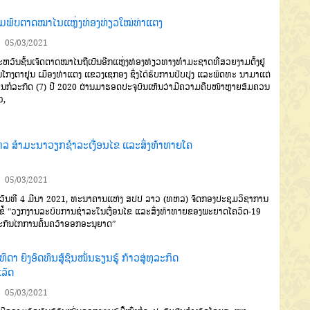
ມພົບຕາດໝາໄນແຫຼ່ງທ່ອງທ່ຽວໃໝ່ທ່າແຕງ
05/03/2021
ວັນຊັ້ນເຈັດຕາດໝາໄນຖືເປັນອີກແຫຼ່ງທ່ອງທ່ຽວທາງທໍາມະຊາດທີ່ສວຍງາມຕັ້ງຢູ່
ນໂກງຕາຢູນ ເມືອງທ່າແຕງ ແຂວງເຊກອງ ຊຶ່ງໄດ້ຮັບການປັບປຸງ ແລະພັດທະ ນາມາແຕ່
ອນກໍລະກົດ (7) ປີ 2020 ຜ່ານມາຮອດປະຈຸບັນເຫັນວ່າມີຄວາມຄືບໜ້າຫຼາຍສົມຄວນ
ວ,
ລ ສຳມະນາວຽກຊຳລະເງື່ອນໄຂ ແລະສິ່ງທ້າທາຍໂຄ
05/03/2021
ັນທີ 4 ມີນາ 2021, ທະນາຄານແຫ່ງ ສປປ ລາວ (ທຫລ) ຈັດກອງປະຊຸມວິຊາການ
ຂໍ້ “ວຽກງານລະບົບການຊຳລະໃນເງື່ອນໄຂ ແລະສິ່ງທ້າທາຍຂອງພະຍາດໂຄວິດ-19
ກົນໄກການຄົ້ນຄວ້າອອກອະນຸຍາດ”
ທິດາ ຍິງອົດທົນສູ້ຊົນໜັ່ນຮຽນຮູ້ ກ້າວສູ່ທຸລະກິດ
ເລັດ
05/03/2021