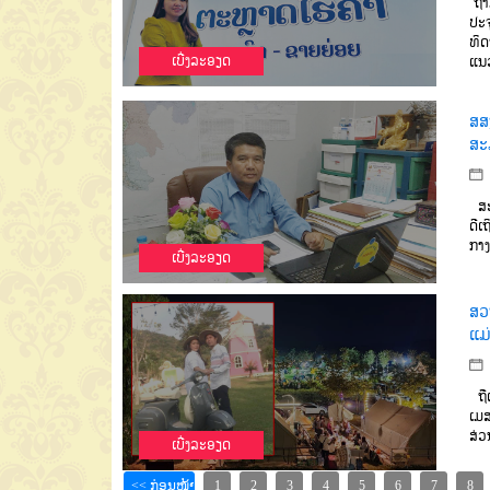
ຖ້າ
ປະຈ
ທິດ
ເບີ່ງລະອຽດ
ແນວ
ສສ
ສະມ
ສະຫ
ດີເ
ກາງ
ເບີ່ງລະອຽດ
ສວ
ແມ່
ຖືເ
ເມສ
ສ່ວ
ເບີ່ງລະອຽດ