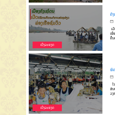
ຄົ
ເມື
ເພື
ຂຶ້
ເບີ່ງລະອຽດ
ພິ
ໃນວ
ສົນ
ວຽກ
ເບີ່ງລະອຽດ