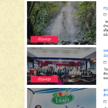
ກຽ
ສະຫ
ບ້າ
ເດື
ແລ້
ເບີ່ງລະອຽດ
ທຫ
ວິດ
ໃນວ
ຫົວ
ແລະ
ເບີ່ງລະອຽດ
ສຸດ
ສຳ