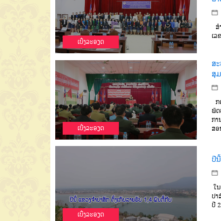
ສໍາ
ເລ
ເບີ່ງລະອຽດ
ສະ
ສຸ
ກອ
ພັ
ກາ
ເບີ່ງລະອຽດ
ສອນ
ປີນ
ໃນວ
ປາສ
ປີ
2
ເບີ່ງລະອຽດ