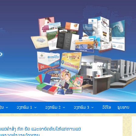
ົນ
ວຽກພິມ 1
ວຽກພິມ 2
ວຽກພິມ 3
ວີດີໂອ
ຮູບພາບ
ຍແຜ່ຄຳສັ່ງ ກັກ ຢືດ ແລະອາຍັດທຶນໃຫ້ແກ່ການແຜ່
ຍອາວຸດທຳລາຍລ້າງຜານ