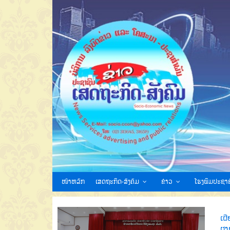
ໜ້າຫລັກ
ເສດຖະກິດ-ສັງຄົມ
ຂ່າວ
ໂຮງພິມປະຊາຊ
ເຜີ
ຜາ