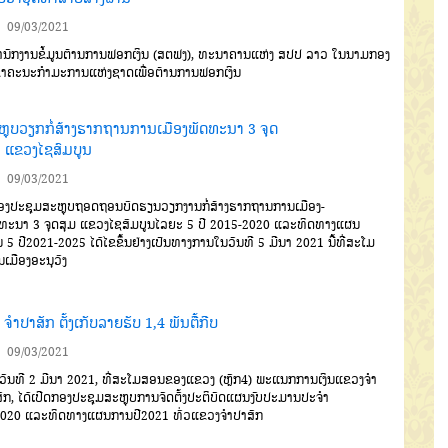
09/03/2021
ນັກງານຂໍ້ມູນຕ້ານການຟອກ
ເງິນ
(
ສຕຟງ
),
ທະນາຄານແຫ່ງ
ສປປ
ລາວ
ໃນນາມກອງ
ຂາຄະນະກໍາມະ
ການແຫ່ງຊາດ
ເພື່ອຕ້ານການຟອກເງິນ
ຫຼຸບວຽກກໍ່ສ້າງຮາກຖານການເມືອງພັດທະນາ 3 ຈຸດ
ມ ແຂວງໄຊສົມບູນ
09/03/2021
ງປະຊຸມສະຫຼຸບຖອດຖອນ
ບົດຮຽນວຽກງານກໍ່ສ້າງຮາກຖານການ
ເມືອງ
-
ດທະນາ
3
ຈຸດສຸມ
ແຂວງໄຊ
ສົມບູນ
ໄລຍະ
5
ປີ
2015-2020
ແລະ
ທິດທາງແຜນ
ນ
5
ປີ
2021-2025
ໄດ້ໄຂຂຶ້ນຢ່າງເປັນທາງການໃນວັນທີ
5
ມີນາ
2021
ນີ້ທີ່ສະໂມ
ເມືອງອະນຸ
ວົງ
ີ້ ຈຳປາສັກ ຕັ້ງເກັບລາຍຮັບ 1,4 ພັນຕື້ກີບ
09/03/2021
ັນທີ
2
ມີນາ
2021,
ທີ່ສະ
ໂມສອນຂອງແຂວງ
(
ຫຼັກ
4)
ພະແນກ
ການເງິນແຂວງຈຳ
ັກ
,
ໄດ້ເປີດກອງ
ປະຊຸມສະຫຼຸບການຈັດຕັ້ງປະຕິບັດແຜນ
ງົບປະມານປະຈຳ
020
ແລະທິດ
ທາງແຜນການປີ
2021
ທົ່ວແຂວງ
ຈຳປາສັກ