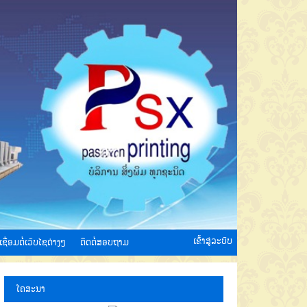
ເຂົ້າສູ່ລະບົບ
ເຊື່ອມຕໍ່ເວັບໄຊຕ່າງໆ
ຕິດຕໍ່ສອບຖາມ
ໂຄສະນາ