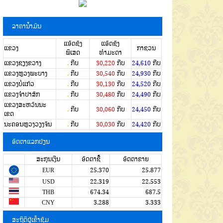
ລາຄານໍ້າມັນ
ແອັດຊັງ
ແອັດຊັງ
ແຂວງ
ກາຊວນ
ພິເສດ
ທຳມະດາ
ແຂວງຊຽງຂວາງ
.
ກີບ
30,220
ກີບ
24,610
ກີບ
ແຂວງຫຼວງພະບາງ
.
ກີບ
30,540
ກີບ
24,930
ກີບ
ແຂວງບໍ່ແກ້ວ
.
ກີບ
30,130
ກີບ
24,520
ກີບ
ແຂວງຈໍາປາສັກ
.
ກີບ
30,480
ກີບ
24,490
ກີບ
ແຂວງສະຫວັນນະ
.
ກີບ
30,060
ກີບ
24,450
ກີບ
ເຂດ
ນະຄອນຫຼວງວຽງຈັນ
.
ກີບ
30,030
ກີບ
24,420
ກີບ
ອັດຕາແລກປ່ຽນ
ສະກຸນເງີນ
ອັດຕາຊື້
ອັດຕາຂາຍ
EUR
25.370
25.877
USD
22.319
22.553
THB
674.34
687.5
CNY
3.288
3.333
ສະຖິຕິຜູ້ເຂົ້າຊົມ