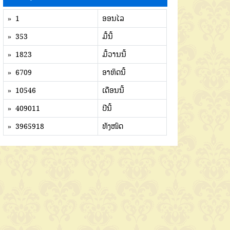
» 1
ອອນໄລ
» 353
ມື້ນີ້
» 1823
ມື້ວານນີ້
» 6709
ອາທິດນີ້
» 10546
ເດືອນນີ້
» 409011
ປີນີ້
» 3965918
ທັງໜົດ