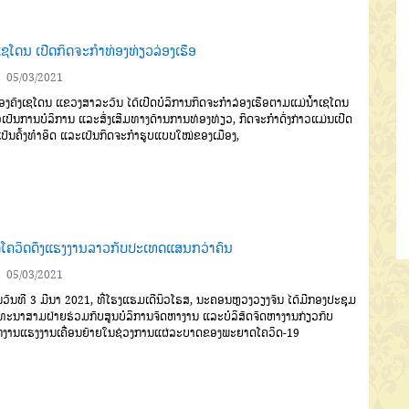
ງເຊໂດນ ເປີດກິດຈະກຳທ່ອງທ່ຽວລ່ອງເຮືອ
05/03/2021
ອງຄົງເຊໂດນ ແຂວງສາລະວັນ ໄດ້ເປີດບໍລິການກິດຈະກຳລ່ອງເຮືອຕາມແມ່ນໍ້າເຊໂດນ
່ອເປັນການບໍລິການ ແລະສົ່ງເສີມທາງດ້ານການທ່ອງທ່ຽວ, ກິດຈະກຳດັ່ງກ່າວແມ່ນເປີດ
ນເປັນຄັ້ງທຳອິດ ແລະເປັນກິດຈະກຳຮູບແບບໃໝ່ຂອງເມືອງ,
ດໂຄວິດດຶງແຮງງານລາວກັບປະເທດແສນກວ່າຄົນ
05/03/2021
ັນທີ 3 ມີນາ 2021, ທີ່ໂຮງແຮມເດີນິວໂຣສ, ນະຄອນຫຼວງວຽງຈັນ ໄດ້ມີກອງປະຊຸມ
ທະນາສາມຝ່າຍຮ່ວມກັບສູນບໍລິການຈັດຫາງານ ແລະບໍລິສັດຈັດຫາງານກ່ຽວກັບ
ງານແຮງງານເຄື່ອນຍ້າຍໃນຊ່ວງການແຜ່ລະບາດຂອງພະຍາດໂຄວິດ-19