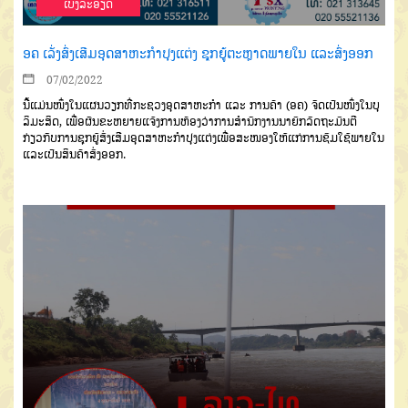
ເບີ່ງລະອຽດ
ອຄ ເລັ່ງສົ່ງເສີມອຸດສາຫະກໍາປຸງແຕ່ງ ຊຸກຍູ້ຕະຫຼາດພາຍໃນ ແລະສົ່ງອອກ
07/02/2022
ນີ້ແມ່ນໜຶ່ງໃນແຜນວຽກທີ່
ກະຊວງອຸດສາຫະກໍາ ແລະ ການຄ້າ (ອຄ)
ຈັດເປັນໜຶ່ງໃນບຸ
ລິ
ມະສິດ
,
ເພື່ອ
ຜັນຂະຫຍາຍ
ແຈ້ງການຫ້ອງວ່າການສໍານັກງານນາຍົກລັດຖະມົນຕີ
ກ່ຽວກັບການຊຸກຍູ້ສົ່ງເສີມອຸດສາຫະກໍາປຸງແຕ່ງເພື່ອສະໜອງໃຫ້
ແກ່
ການຊົມໃຊ້ພາຍໃນ
ແລະ
ເປັນສິນຄ້າ
ສົ່ງອອກ.