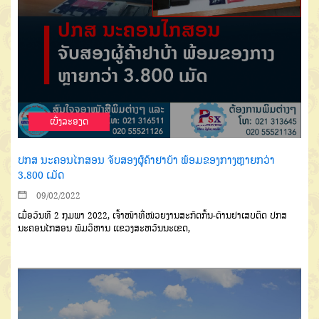
ເບີ່ງລະອຽດ
ປກສ ນະຄອນໄກສອນ ຈັບສອງຜູ້ຄ້າຢາບ້າ ພ້ອມຂອງກາງຫຼາຍກວ່າ
3.800 ເມັດ
09/02/2022
ເມື່ອ
ວັນທີ
2
ກຸມພາ
2022,
ເຈົ້າໜ້າທີ່
ໜ່ວຍງານສະກັດກັ້ນ-ຕ້ານຢາເສບຕິ
ດ ປກສ
ນະຄອນໄກສອນ ພົມວິຫານ ແຂວງ
ສະຫວັນນະເຂດ
,