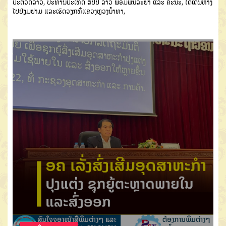
ປະຕິວັດລາວ
,
ປະທານປະເທດ ສປປ ລາວ ພ້ອມພັນລະຍາ ແລະ ຄະນະ
,
ໄດ້ເດີນທາງ
ໄປຢ້ຽມຢາມ ແລະ
ເຮັດວຽກ
ທີ່
ແຂວງຫ
ວງນໍ້າທາ
,