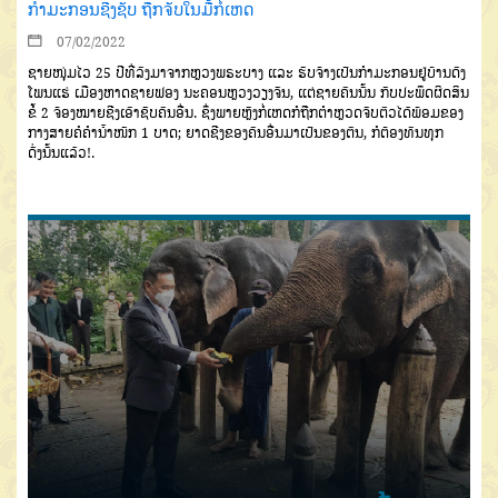
ກຳມະກອນຊີງຊັບ ຖືກຈັບໃນມື້ກໍ່ເຫດ
07/02/2022
ຊາຍໜຸ່ມໄວ 25 ປີທີ່ລົງມາຈາກຫຼວງພຣະບາງ ແລະ ຮັບຈ້າງເປັນກຳມະກອນຢູ່ບ້ານດົງ
ໂພນແຮ່ ເມືອງຫາດຊາຍຟອງ ນະຄອນຫຼວງວຽງຈັນ, ແຕ່ຊາຍຄົນນັ້ນ ກັບປະພຶດຜິດສິນ
ຂໍ້ 2 ຈ້ອງໝາຍຊີງເອົາຊັບຄົນອື່ນ. ຊຶ່ງພາຍຫຼັງກໍ່ເຫດກໍຖືກຕໍາຫຼວດຈັບຕົວໄດ້ພ້ອມຂອງ
ກາງສາຍຄໍຄໍານ້ໍາໜັກ 1 ບາດ; ຍາດຊີງຂອງຄົນອື່ນມາເປັນຂອງຕົນ, ກໍຕ້ອງທົນທຸກ
ດັ່ງນັ້ນແລ້ວ!.