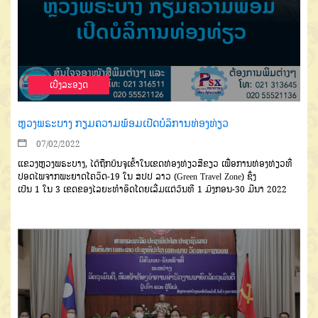
ເບີ່ງລະອຽດ
ຫຼວງພຣະບາງ ກຽມຄວາມພ້ອມເປີດບໍລິການທ່ອງທ່ຽວ
07/02/2022
ແຂວງຫ
ວງພ
ຣ
ະບາງ
,
ໄດ້ຖືກບັນຈຸເຂົ້າໃນ
ເຂດທ່ອງທ່ຽວສີຂຽວ ເພື່ອການທ່ອງທ່ຽວທີ່
ປອດໄພຈາກພະຍາດໂຄວິດ-
19
ໃນ ສປປ ລາວ (
Green Travel Zone)
ຊຶ່ງ
ເປັນ
1
ໃນ
3
ເຂດ
ຂອງໄລຍະທຳອິດ
ໂດຍ
ເລີ່ມແຕ່ວັນທີ
1
ມັງກອນ
-
30
ມີນາ
2022