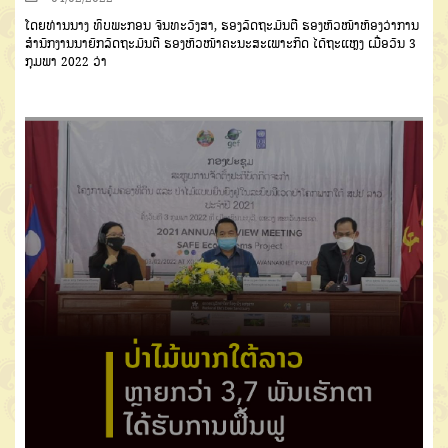
ໂດຍທ່ານນາງ ທິບພະກອນ ຈັນທະວົງສາ, ຮອງລັດຖະມົນຕີ ຮອງຫົວໜ້າຫ້ອງວ່າການ
ສຳນັກງານນາຍົກລັດຖະມົນຕີ ຮອງຫົວໜ້າຄະນະສະເພາະກິດ ໄດ້ຖະແຫຼງ ເມື່ອວັນ 3
ກຸມພາ 2022 ວ່າ