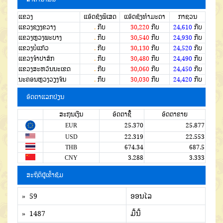
ແຂວງ
ແອັດຊັງພິເສດ
ແອັດຊັງທຳມະດາ
ກາຊວນ
ແຂວງຊຽງຂວາງ
.
ກີບ
30,220
ກີບ
24,610
ກີບ
ແຂວງຫຼວງພະບາງ
.
ກີບ
30,540
ກີບ
24,930
ກີບ
ແຂວງບໍ່ແກ້ວ
.
ກີບ
30,130
ກີບ
24,520
ກີບ
ແຂວງຈໍາປາສັກ
.
ກີບ
30,480
ກີບ
24,490
ກີບ
ແຂວງສະຫວັນນະເຂດ
.
ກີບ
30,060
ກີບ
24,450
ກີບ
ນະຄອນຫຼວງວຽງຈັນ
.
ກີບ
30,030
ກີບ
24,420
ກີບ
ອັດຕາແລກປ່ຽນ
ສະກຸນເງີນ
ອັດຕາຊື້
ອັດຕາຂາຍ
EUR
25.370
25.877
USD
22.319
22.553
THB
674.34
687.5
CNY
3.288
3.333
ສະຖິຕິຜູ້ເຂົ້າຊົມ
» 59
ອອນໄລ
» 1487
ມື້ນີ້