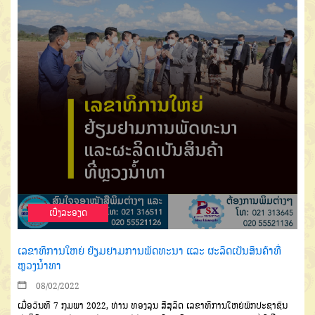
ເບີ່ງລະອຽດ
ເລຂາທິການໃຫຍ່ ຢ້ຽມຢາມການພັດທະນາ ແລະ ຜະລິດເປັນສິນຄ້າທີ່
ຫຼວງນໍ້າທາ
08/02/2022
ເມື່ອ
ວັນທີ
7
ກຸມພາ
2022,
ທ່ານ ທອງລຸນ ສີສຸລິດ ເລຂາທິການໃຫຍ່ພັກປະຊາຊົນ