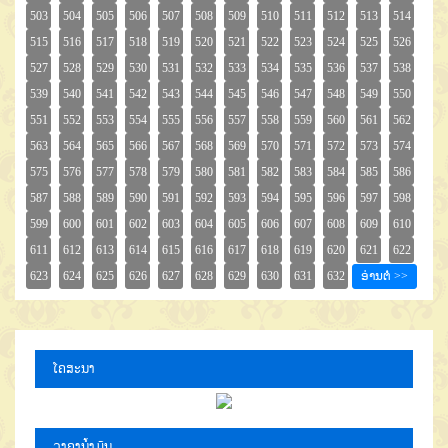
ໂຄສະນາ
ລາຄານໍ້າມັນ