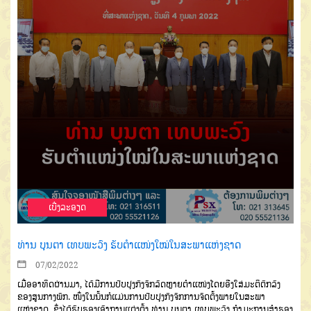
ເບີ່ງລະອຽດ
ທ່ານ ບຸນຕາ ເທບພະວົງ ຮັບຕຳແໜ່ງໃໝ່ໃນສະພາແຫ່ງຊາດ
07/02/2022
ເມື່ອອາທິດ
ຜ່ານມາ,
ໄດ້ມີການປັບປຸງກົງຈັກລັດຫຼາຍຕຳແໜ່ງໂດຍອີງໃສ່ມະຕິຕົກລົງ
ຂອງສູນກາງພັກ. ໜຶ່ງໃນນັ້ນກໍແມ່ນການປັບປຸງກົງຈັກການຈັດຕັ້ງພາຍໃນສະພາ
ແຫ່ງຊາດ,
ຊຶ່ງ
ໄດ້ຮັບຮອງເອົາການແຕ່ງຕັ້ງ
ທ່ານ
ບຸນຕາ ເທບພະວົງ ກຳມະການສຳຮອງ