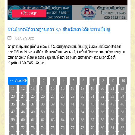
ເບີ່ງລະອຽດ
ປ່າໄມ້ພາກໃຕ້ລາວຫຼາຍກວ່າ 3,7 ພັນເຮັກຕາ ໄດ້ຮັບການຟື້ນຟູ
04/02/2022
ໂຄງການຄຸ້ມຄອງທີ່ດິນ ແລະ ປ່າໄມ້ແຫ່ງຊາດແບບຍືນຍົງ
ຢູ່ໃນລະບົບນິເວດປ່າໂຄກ
ພາກໃຕ້ ສປປ ລາວ
ທີ່
ດ
ໍາ
ເນີນມາເປັນເວລາ
6
ປີ
,
ໃນນັ້ນ
ໄດ້ປະກາດເຂດປ່າສະຫງວນ
ແຫ່ງຊາດ
ແຫ່ງໃໝ່ (ເຂດອະນຸ
ຮັ
ກປ່າໂຄກ ໂອງ-ມັ່ງ ແຫ່ງຊາດ) ກວມເອົາເນື້ອທີ່
ທັງໝົດ
130.745
ເຮັກຕາ.