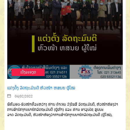
ເບີ່ງລະອຽດ
ແຕ່ງຕັ້ງ ລັດຖະມົນຕີ ຫົວໜ້າ ຫສນຍ ຜູ້ໃໝ່
04/02/2022
ພິທີມອບ-ຮັບໜ້າທີ່
ລະຫວ່າງ
ທ່ານ
ຄຳເຈນ ວົງໂພສີ
ລັດຖະ
ມົນຕີ
,
ຫົວໜ້າຫ້ອງວ່າ
ການສຳນັກງານນາຍົກລັດຖະມົນຕີ (ຜູ້ເກົ່າ) ແລະ ທ່ານ ອາລຸນໄຊ ສູນນະ
ລາດ
ລັດ
ຖະມົນຕີ
,
ຫົວໜ້າຫ້ອງວ່າການສຳນັກງານນາຍົກລັດຖະມົນຕີ (ຜູ້ໃໝ່)
,