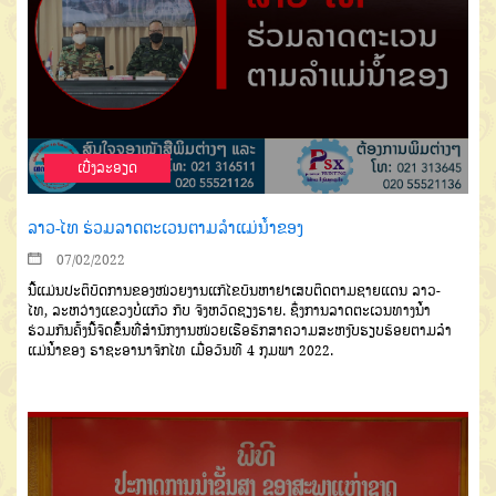
ເບີ່ງລະອຽດ
ລາວ-ໄທ ຮ່ວມລາດຕະເວນຕາມລຳແມ່ນໍ້າຂອງ
07/02/2022
ນີ້ແມ່ນປະຕິບັດການຂອງ
ໜ່ວຍ
ງານ
ແກ້ໄຂບັນຫາຢາເສບຕິດຕາມຊາຍແດນ
ລາວ-
ໄທ
,
ລະ
ຫວ່າງ
ແຂວງບໍ່ແກ້ວ ກັບ
ຈັງຫວັດຊຽງຣາຍ
.
ຊຶ່ງການລາດ
ຕ
ະເວນທາງນໍ້າ
ຮ່ວມກັນຄັ້ງນີ້ຈັດຂຶ້ນ
ທີ່ສຳນັກງານໜ່ວຍເຮືອຮັກສາຄວາມສະຫງົບຮຽບຮ້ອຍຕາມລຳ
ແມ່ນໍ້າຂອງ
ຣາຊະອານາຈັກໄທ
ເມື່ອ
ວັນທີ
4
ກຸມພາ
2022
.