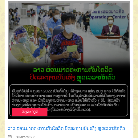
ເບີ່ງລະອຽດ
ລາວ ຜ່ອນມາດຕະການກັນໂຄວິດ ປິດສະຖານບັນເທີງ ຫຼຸດເວລາກັກຕົວ
04/02/2022