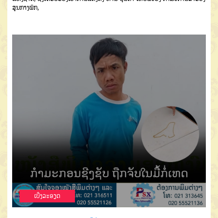
ສູນກາງພັກ
,
ເບີ່ງລະອຽດ