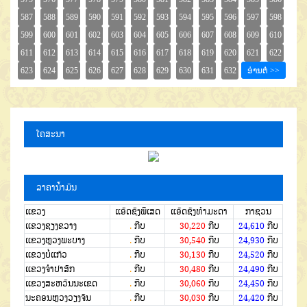
ໂຄສະນາ
ລາຄານໍ້າມັນ
ແຂວງ
ແອັດຊັງພິເສດ
ແອັດຊັງທຳມະດາ
ກາຊວນ
ແຂວງຊຽງຂວາງ
.
ກີບ
30,220
ກີບ
24,610
ກີບ
ແຂວງຫຼວງພະບາງ
.
ກີບ
30,540
ກີບ
24,930
ກີບ
ແຂວງບໍ່ແກ້ວ
.
ກີບ
30,130
ກີບ
24,520
ກີບ
ແຂວງຈໍາປາສັກ
.
ກີບ
30,480
ກີບ
24,490
ກີບ
ແຂວງສະຫວັນນະເຂດ
.
ກີບ
30,060
ກີບ
24,450
ກີບ
ນະຄອນຫຼວງວຽງຈັນ
.
ກີບ
30,030
ກີບ
24,420
ກີບ