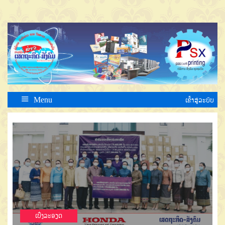
Menu
ເຂົ້າສູ່ລະບົບ
ເບີ່ງລະອຽດ