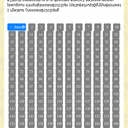
ໂຍທາທິການ ແລະຂົນສົ່ງນະຄອນຫຼວງວຽງຈັນ ໄດ້ຮຽກຮ້ອງມາຍັງຜູ້ທີ່ມີດິນຢູ່ແຄມຂອງ
2 ເມືອງພາຍ ໃນນະຄອນຫຼວງວຽງຈັນຄື