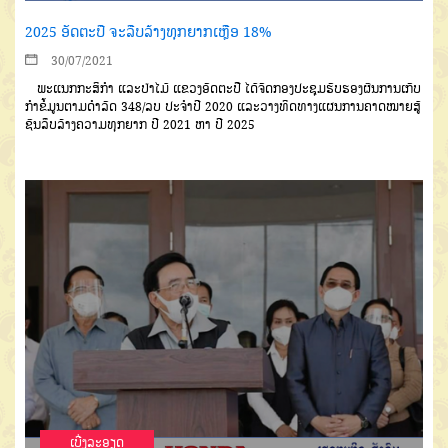
2025 ອັດຕະປື ຈະລືບລ້າງທຸກຍາກເຫຼືອ 18%
30/07/2021
ພະແນກກະສິກໍາ ແລະປ່າໄມ້ ແຂວງອັດຕະປື ໄດ້ຈັດກອງປະຊຸມຮັບຮອງຜົນການເກັບ
ກຳຂໍ້ມູນຕາມດຳລັດ 348/ລບ ປະຈຳປີ 2020 ແລະວາງທິດທາງແຜນການຄາດໝາຍສູ້
ຊົນລຶບລ້າງຄວາມທຸກຍາກ ປີ 2021 ຫາ ປີ 2025
ເບີ່ງລະອຽດ