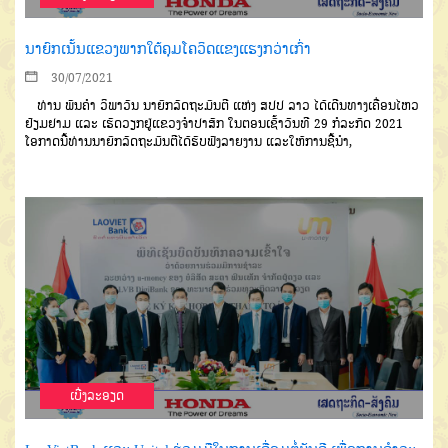
ນາຍົກເນັ້ນແຂວງພາກໃຕ້ຄຸມໂຄວິດແຂງແຮງກວ່າເກົ່າ
30/07/2021
ທ່ານ ພັນຄໍາ ວິພາວັນ ນາຍົກລັດຖະມົນຕີ ແຫ່ງ ສປປ ລາວ ໄດ້ເດີນທາງເຄື່ອນໄຫວ
ຢ້ຽມຢາມ ແລະ ເຮັດວຽກຢູ່ແຂວງຈໍາປາສັກ ໃນຕອນເຊົ້າວັນທີ 29 ກໍລະກົດ 2021
ໂອກາດນີ້ທ່ານນາຍົກລັດຖະມົນຕີໄດ້ຮັບຟັງລາຍງານ ແລະໃຫ້ການຊີ້ນໍາ,
ເບີ່ງລະອຽດ