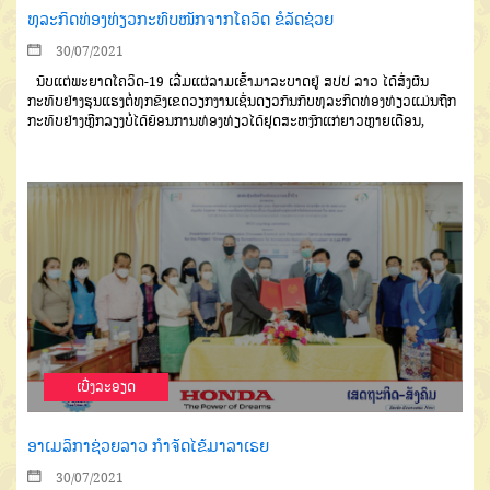
ທຸລະກິດທ່ອງທ່ຽວກະທົບໜັກຈາກໂຄວິດ ຂໍລັດຊ່ວຍ
30/07/2021
ນັບແຕ່ພະຍາດໂຄວິດ-19 ເລີ່ມແຜ່ລາມເຂົ້າມາລະບາດຢູ່ ສປປ ລາວ ໄດ້ສົ່ງຜົນ
ກະທົບຢ່າງຮຸນແຮງຕໍ່ທຸກຂົງເຂດວຽກງານເຊັ່ນດຽວກັນກັບທຸລະກິດທ່ອງທ່ຽວແມ່ນຖືກ
ກະທົບຢ່າງຫຼີກລຽງບໍ່ໄດ້ຍ້ອນການທ່ອງທ່ຽວໄດ້ຢຸດສະຫງັກແກ່ຍາວຫຼາຍເດືອນ,
ເບີ່ງລະອຽດ
ອາເມລິກາຊ່ວຍລາວ ກຳຈັດໄຂ້ມາລາເຣຍ
30/07/2021