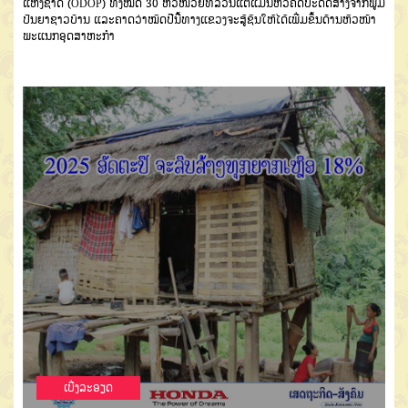
ແຫ່ງຊາດ (ODOP) ທັງໝົດ 30 ຫົວໜ່ວຍທີ່ລ້ວນແຕ່ແມ່ນຫົວຄິດປະດິດສ້າງຈາກພູມ
ປັນຍາຊາວບ້ານ ແລະຄາດວ່າໝົດປີນີ້ທາງແຂວງຈະສູ້ຊົນໃຫ້ໄດ້ເພີ່ມຂຶ້ນດ້ານຫົວໜ້າ
ພະແນກອຸດສາຫະກໍາ
ເບີ່ງລະອຽດ