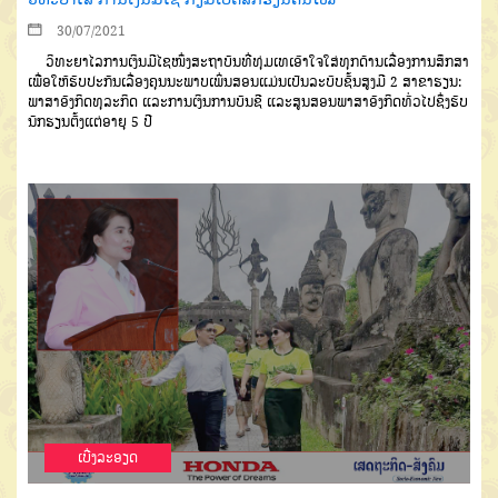
30/07/2021
ວິທະຍາໄລການເງິນມີໄຊໜຶ່ງສະຖາບັນທີ່ທຸ່ມເທເອົາໃຈໃສ່ທຸກດ້ານເລື່ອງການສຶກສາ
ເພື່ອໃຫ້ຮັບປະກັນເລື່ອງຄຸນນະພາບເພິ່ນສອນແມ່ນເປັນລະບົບຊັ້ນສູງມີ 2 ສາຂາຮຽນ:
ພາສາອັງກິດທຸລະກິດ ແລະການເງິນການບັນຊີ ແລະສູນສອນພາສາອັງກິດທົ່ວໄປຊຶ່ງຮັບ
ນັກຮຽນຕັ້ງແຕ່ອາຍຸ 5 ປີ
ເບີ່ງລະອຽດ