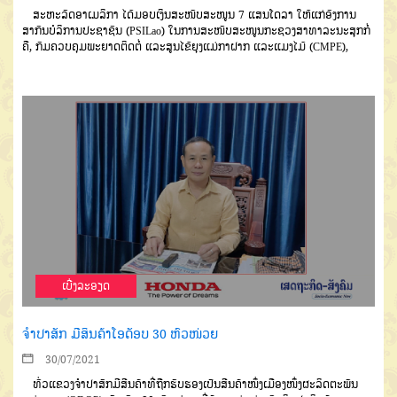
ສະຫະລັດອາເມລິກາ ໄດ້ມອບເງິນສະໜັບສະໜູນ 7 ແສນໂດລາ ໃຫ້ແກ່ອົງການ
ສາກົນບໍລິການປະຊາຊົນ (PSILao) ໃນການສະໜັບສະໜູນກະຊວງສາທາລະນະສຸກກໍ່
ຄື, ກົມຄວບຄຸມພະຍາດຕິດຕໍ່ ແລະສູນໄຂ້ຍຸງແມ່ກາຝາກ ແລະແມງໄມ້ (CMPE),
ເບີ່ງລະອຽດ
ຈຳປາສັກ ມີສິນຄ້າໂອດັອບ 30 ຫົວໜ່ວຍ
30/07/2021
ທົ່ວແຂວງຈໍາປາສັກມີສີນຄ້າທີ່ຖືກຮັບຮອງເປັນສີນຄ້າໜຶ່ງເມືອງໜຶ່ງຜະລິດຕະພັນ