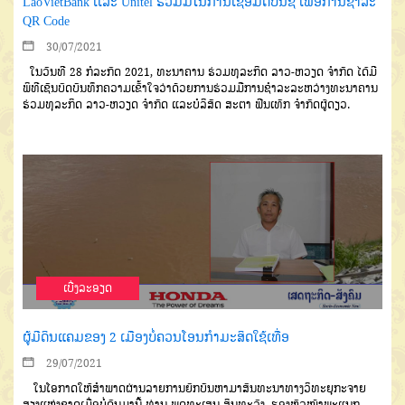
LaoVietBank ເເລະ Unitel ຮ່ວມມືໃນການເຊື່ອມຕໍ່ບັນຊີ ເພື່ອການຊໍາລະ
QR Code
30/07/2021
ໃນວັນທີ 28 ກໍລະກົດ 2021, ທະນາຄານ ຮ່ວມທຸລະກິດ ລາວ-ຫວຽດ ຈໍາກັດ ໄດ້ມີ
ພິທີເຊັນບົດບັນທຶກຄວາມເຂົ້າໃຈວ່າດ້ວຍການຮ່ວມມືການຊຳລະລະຫວ່າງທະນາຄານ
ຮ່ວມທຸລະກິດ ລາວ-ຫວຽດ ຈໍາກັດ ແລະບໍລິສັດ ສະຕາ ຟີນເທັກ ຈຳກັດຜູ້ດຽວ.
ເບີ່ງລະອຽດ
ຜູ້ມີດິນແຄມຂອງ 2 ເມືອງບໍ່ຄວນໂອນກຳມະສິດໃຊ້ເທື່ອ
29/07/2021
ໃນໂອກາດໃຫ້ສໍາພາດຜ່ານລາຍການຍົກບັນຫາມາສົນທະນາທາງວິທະຍຸກະຈາຍ
ສຽງແຫ່ງຊາດເມື່ອບໍ່ດົນມານີ້ ທ່ານ ພຸດທະເສນ ສິນທະວົງ, ຮອງຫົວໜ້າພະແນກ