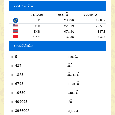
ອັດຕາແລກປ່ຽນ
ສະກຸນເງີນ
ອັດຕາຊື້
ອັດຕາຂາຍ
EUR
25.370
25.877
USD
22.319
22.553
THB
674.34
687.5
CNY
3.288
3.333
ສະຖິຕິຜູ້ເຂົ້າຊົມ
» 5
ອອນໄລ
» 437
ມື້ນີ້
» 1823
ມື້ວານນີ້
» 6793
ອາທິດນີ້
» 10630
ເດືອນນີ້
» 409095
ປີນີ້
» 3966002
ທັງໜົດ