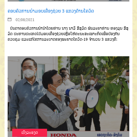
ຄອບຄົວການນຳມອບເຄື່ອງຊ່ວຍ 3 ແຂວງຕ້ານໂຄວິດ
02/08/2021
ບັນດາຄອບຄົວການນຳນຳໂດຍທ່ານ ນາງ ນາລີ ສີສຸລິດ ພັນລະຍາທ່ານ ທອງລຸນ ສີສຸ
ລິດ ປະທານປະເທດໄດ້ມອບເຄື່ອງຊ່ວຍເຫຼືອໃຫ້ຄະນະສະເພາະກິດເພື່ອປ້ອງກັນ
ຄວບຄຸມ ແລະແກ້ໄຂການລະບາດຂອງພະຍາດໂຄວິດ-19 ຈຳນວນ 3 ແຂວງຄື:
ເບີ່ງລະອຽດ