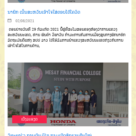
ນາຍົກ ເນັ້ນສະຫວັນເອົາໃຈໃສ່ຕອບໂຕ້ໂຄວິດ
02/08/2021
ຕອນບ່າຍວັນທີ 29 ກໍລະກົດ 2021 ນີ້ຢູ່ທີ່ສະໂມສອນຂອງຫ້ອງວ່າການແຂວງ
ສະຫວັນນະເຂດ, ທ່ານ ພັນຄຳ ວິພາວັນ ກຳມະການກົມການເມືອງສູນກາງພັກນາຍົກ
ລັດຖະມົນຕີແຫ່ງ ສປປ ລາວ ໄດ້ໂອ້ລົມການນຳແຂວງສະຫວັນນະເຂດກ່ຽວກັບການ
ເອົາໃຈໃສ່ໃນການຕ້ານ,
ເບີ່ງລະອຽດ
ວິທະຍາໄລ ການເງິນມີໄຊ ກຽມເປີດສົກຮຽນຄືນໃໝ່