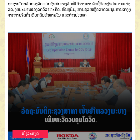
ຊະຊາຍໂດຍລົດຂອງລັດ
ແມ່ນຊັບສິນຂອງລັດ
ທີ່ໄດ້ຈາກການຈັດຊື້
ດ້ວຍງົບປະມານແຫ່ງ
ລັດ
,
ງົບປະມານ
ຂອງລັດວິສາຫະກິດ
,
ທຶນກູ້ຢືມ
,
ການຊ່ວຍ
ເຫຼືອລ້າດ້ວຍຮູບການຕ່າງໆ
ຈາກການ
ຈັດຕັ້ງ
ຫຼື
ບຸກຄົນທັງພາຍໃນ
ແລະຕ່າງ
ປະເທດ
ເບີ່ງລະອຽດ