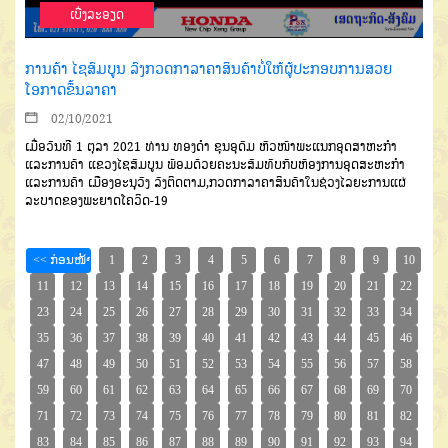
ເບີ່ງລະອຽດ
ການຄ້າ ໄຊສົມບູນ ລົງກວດກາລາຄາສິນຄ້າບໍ່ໃຫ້ຜູ້ປະກອບການສວຍ
ໂອກາດຂຶ້ນລາຄາ
02/10/2021
ເມື່ອວັນທີ 1 ຕຸລາ 2021 ທ່ານ ທອງດໍາ ຂຸນອຸດົມ ຫົວໜ້າພະແນກອຸດສາຫະກໍາ
ແລະການຄ້າ ແຂວງໄຊສົມບູນ ພ້ອມດ້ວຍຄະນະສົມທົບກັບຫ້ອງການອຸດສະຫະກໍາ
ແລະການຄ້າ ເມືອງອະນຸວົງ ລົງຕິດຕາມ,ກວດກາລາຄາສິນຄ້າໃນຊ່ວງໄລຍະການແຜ່
ລະບາດຂອງພະຍາດໂຄວິດ-19