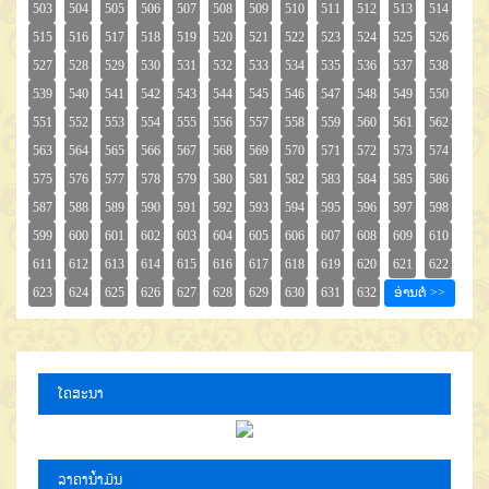
ໂຄສະນາ
ລາຄານໍ້າມັນ