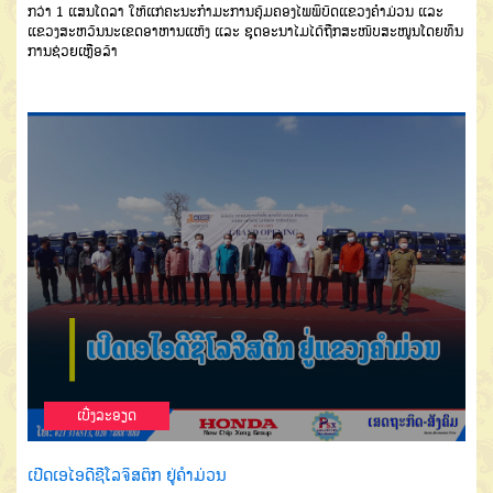
ກວ່າ
1
ແສນໂດລາ
ໃຫ້ແກ່ຄະ
ນະກຳມະການຄຸ້ມຄອງໄພພິບັດແຂວງ
ຄຳມ່ວນ
ແລະ
ແຂວງສະຫວັນນະເຂດ
ອາຫານແຫ້ງ
ແລະ ຊຸດອະນາໄມ
ໄດ້ຖືກ
ສະໜັບສະໜູນໂດຍທຶນ
ການຊ່ວຍເຫຼືອ
ລ້າ
ເບີ່ງລະອຽດ
ເປີດເອໄອດີຊີໂລຈິສຕິກ ຢູ່ຄຳມ່ວນ