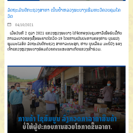
ລັດຖະມົນຕີກະຊວງສາທາ ເນັ້ນຢໍ້າຫລວງພະບາງເພີ່ມທະວີຄວບຄຸມໂຄ
ວິດ
04/10/2021
ເມື່ອວັນທີ 2 ຕຸລາ 2021 ແຂວງຫຼວງພະບາງ ໄດ້ຈັດກອງປະຊຸມຫາລືເພື່ອຮັບມື້ກັບ
ການລະບາດຂອງເຊື້ອພະຍາດໂຄວິດ-19 ໂດຍການເປັນປະທານຂອງທ່ານ ບຸນແຝງ
ພູມມະໄລສິດ ລັດຖະມົນຕີກະຊວງ ສາທາລະນະສຸກ, ທ່ານ ບຸນເລື່ອມ ມະນີວົງ ຮອງ
ເຈົ້າແຂວງຫຼວງພະບາງພ້ອມດ້ວຍຄະນະສະເພາະກິດແຂວງເຂົ້າຮ່ວມ.