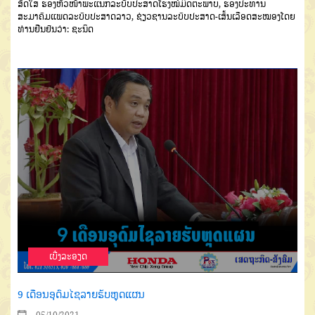
ສົດ
ໃສ
ຮອງຫົວໜ້າພະແນກລະບົບປະສາດ
ໂຮງໝໍມິດຕະພາບ
,
ຮອງປະທານ
ສະມາ
ຄົມແພດລະບົບປະສາດລາວ
,
ຊ່ຽວຊານ
ລະບົບປະສາດ
-
ເສັ້ນເລືອດສະໝອງ
ໂດຍ
ທ່ານຢືນຢັນວ່າ
:
ຊະນິດ
ເບີ່ງລະອຽດ
9 ເດືອນອຸດົມໄຊລາຍຮັບຫຼຸດແຜນ
05/10/2021