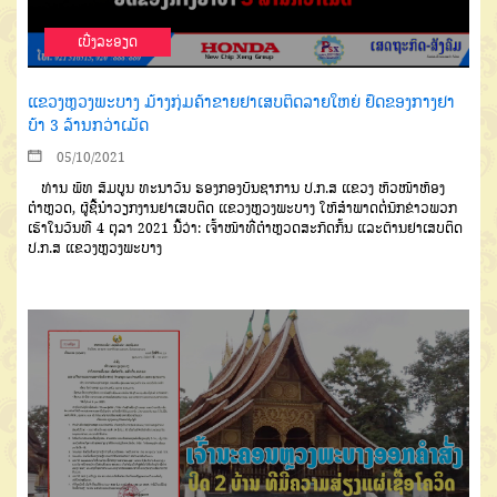
ເບີ່ງລະອຽດ
ແຂວງຫຼວງພະບາງ ມ້າງກຸ່ມຄ້າຂາຍຢາເສບຕິດລາຍໃຫຍ່ ຢຶດຂອງກາງຢາ
ບ້າ 3 ລ້ານກວ່າເມັດ
05/10/2021
ທ່ານ ພັທ ສົມບູນ ທະນາວັນ ຮອງກອງບັນຊາການ ປ.ກ.ສ ແຂວງ ຫົວໜ້າຫ້ອງ
ຕຳຫຼວດ, ຜູ້ຊີ້ນຳວຽກງານຢາເສບຕິດ ແຂວງຫຼວງພະບາງ ໃຫ້ສໍາພາດຕໍ່ນັກຂ່າວພວກ
ເຮົາໃນວັນທີ 4 ຕຸລາ 2021 ນີ້ວ່າ: ເຈົ້າໜ້າທີ່ຕໍາຫຼວດສະກັດກັ້ນ ແລະຕ້ານຢາເສບຕິດ
ປ.ກ.ສ ແຂວງຫຼວງພະບາງ