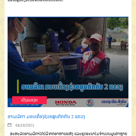
ເບີ່ງລະອຽດ
ອາເມລິກາ ມອບເຄື່ອງຊ່ວຍສູນກັກກັນ 2 ແຂວງ
04/10/2021
ສະຫະລັດອາເມລິກາ
ໄດ້ບໍລິຈາກ
ອາຫານແຫ້ງ
ແລະຊຸດອະນາໄມຈຳນວນ
ມູນຄ່າຫຼາຍ