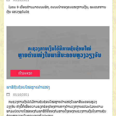
ໄລຍະ
9
ເດືອນຜ່ານມາ
ຄະນະພັກ
,
ຄະນະນຳຂອງຂະແໜງການເງິນ
,
ພະ
ແນກການ
ເງິນ
ແຂວງອຸດົມໄຊ
ເບີ່ງລະອຽດ
ພາສີຊັບຊ້ອນໃໝ່ຫຼາຍຕຳແໜ່ງ
05/10/2021
ກະຊວງການເງິນ
ໄດ້ມີການຊັບຊ້ອນໃໝ່ຫຼາຍຕຳແໜ່ງໃນພາສີນະຄອນຫຼວງ
ວຽງຈັນ
ທັງນີ້ກໍ່ເພື່ອຄວາມຮຽກຮ້ອງຕ້ອງການທາງດ້ານວຽກງານແຕ່ລະໄລຍະ
ຕາມ
ພາລະບົດບາດໃໝ່ຂອງກົມພາສີ
ກໍ່ຄືຂອງກົມສາຍຕັ້ງຂອງກະຊວງການເງິນໃນການຊັບ
ຊ້ອນໝູນວຽນໃນຂອບເຂດທົ່ວປະເທດ
.