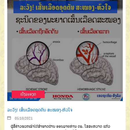
ເບີ່ງລະອຽດ
ລະວັງ! ເສັ້ນເລືອດອຸດຕັນ ສະໝອງ-ຫົວໃຈ
05/10/2021
ຜູ້ສື່ຂ່າວພວກເຮົາໄດ້ສຳພາດ
ຜ່ານ
ອອນລາຍທ່ານ
ດຣ
.
ໃສສະຫວາດ
ແກ້ວ