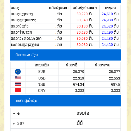
ແຂວງ
ແອັດຊັງພິເສດ
ແອັດຊັງທຳມະດາ
ກາຊວນ
ແຂວງຊຽງຂວາງ
.
ກີບ
30,220
ກີບ
24,610
ກີບ
ແຂວງຫຼວງພະບາງ
.
ກີບ
30,540
ກີບ
24,930
ກີບ
ແຂວງບໍ່ແກ້ວ
.
ກີບ
30,130
ກີບ
24,520
ກີບ
ແຂວງຈໍາປາສັກ
.
ກີບ
30,480
ກີບ
24,490
ກີບ
ແຂວງສະຫວັນນະເຂດ
.
ກີບ
30,060
ກີບ
24,450
ກີບ
ນະຄອນຫຼວງວຽງຈັນ
.
ກີບ
30,030
ກີບ
24,420
ກີບ
ອັດຕາແລກປ່ຽນ
ສະກຸນເງີນ
ອັດຕາຊື້
ອັດຕາຂາຍ
EUR
25.370
25.877
USD
22.319
22.553
THB
674.34
687.5
CNY
3.288
3.333
ສະຖິຕິຜູ້ເຂົ້າຊົມ
» 4
ອອນໄລ
» 367
ມື້ນີ້