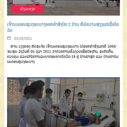
ເບີ່ງລະອຽດ
ເຈົ້ານະຄອນຫຼວງພະບາງອອກຄໍາສັ່ງປິດ 2 ບ້ານ ທີ່ມີຄວາມສ່ຽງແຜ່ເຊື້ອໂຄ
ວິດ
05/10/2021
ທ່ານ ວຽງທອງ ຫັດສະຈັນ ເຈົ້ານະຄອນຫຼວງພະບາງ ໄດ້ອອກຄໍາສັ່ງເລກທີ 1069/
ຈນ.ຫຼບ ລົງວັນທີ 05 ຕຸລາ 2021 ວ່າດ້ວຍການເຂັ້ມງວດເພື່ອປ້ອງກັນ, ສະກັດກັ້ນ,
ຄວບຄຸມ ແລະແກ້ໄຂການລະບາດພະຍາດໂຄວິດ-19 ຢູ່ ບ້ານຜາສຸກ ແລະ ບ້ານຜານົມ
ນະຄອນຫຼວງພະບາງ