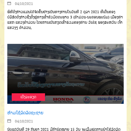
04/10/2021
ພິທີດັ່ງກ່າວແມ່ນໄດ້ຈັດຂຶ້ນຢ່າງ
ເປັນທາງການໃນວັນທີ
2
ຕຸລາ
2021
ທີ່ເດີ່ນຂອງ
ບໍລິສັດດັ່ງກ່າວ
ຊຶ່ງຕັ້ງຢູ່ທາງ
ເຂົ້າຂົວມິດຕະພາບ
3 (
ຄຳມ່ວນ
-
ນະ
ຄອນພະນົມ
)
ເມືອງທ່າ
ແຂກ
ແຂວງຄຳ
ມ່ວນ
ໂດຍການເປັນກຽດເຂົ້າຮ່ວມຂອງ
ທ່ານ
ວັນໄຊ
ພອງສະຫວັນ
ເຈົ້າ
ແຂວງໆ
ຄຳມ່ວນ
,
ເບີ່ງລະອຽດ
ຫ້າມໃຊ້ລົດລັດຊະຊາຍ
04/10/2021
ນັບແຕ່ວັນທີ
29
ກັນຍາ
2021
ມີກໍານົດໝາຍ
15
ວັນ
ຈະເລີ່ມຢຸດການ
ນໍາໃຊ້ລົດລັດ