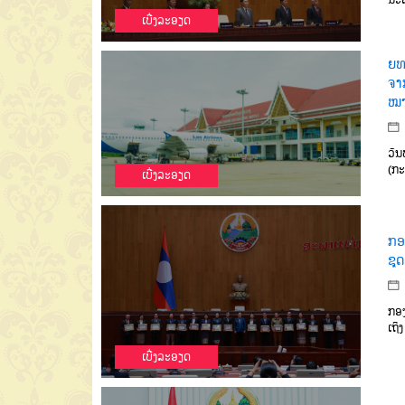
ເບີ່ງລະອຽດ
ຍທຂ
ຈາ
ໝາ
ວັນ
(ກະ
ເບີ່ງລະອຽດ
ກອ
ຊຸດ
ກອງ
ເຖິ
ເບີ່ງລະອຽດ