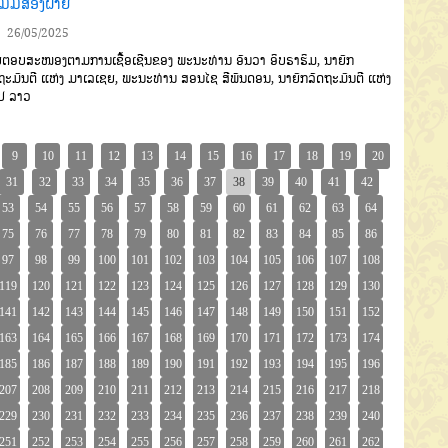
ວມມືສອງຝ່າຍ
26/05/2025
ຕອບສະໜອງຕາມການເຊື້ອເຊີນຂອງ ພະນະທ່ານ ອັນວາ ອິບຣາຮິມ, ນາຍົກ
ຖະມົນຕີ ແຫ່ງ ມາເລເຊຍ, ພະນະທ່ານ ສອນໄຊ ສີພັນດອນ, ນາຍົກລັດຖະມົນຕີ ແຫ່ງ
ປ ລາວ