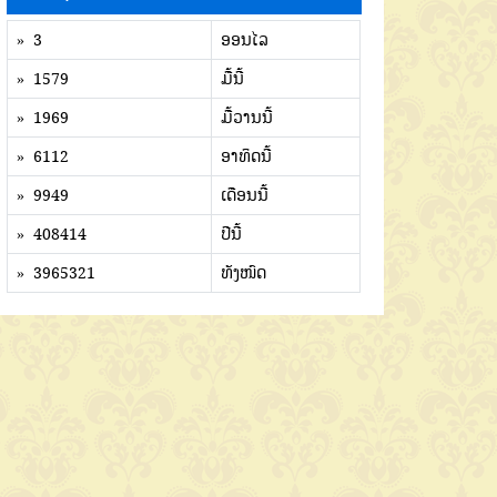
» 3
ອອນໄລ
» 1579
ມື້ນີ້
» 1969
ມື້ວານນີ້
» 6112
ອາທິດນີ້
» 9949
ເດືອນນີ້
» 408414
ປີນີ້
» 3965321
ທັງໜົດ