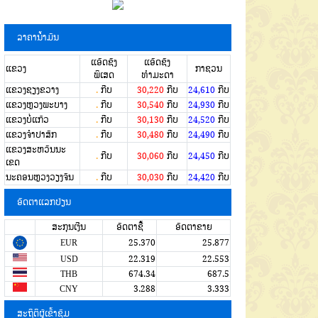
ລາຄານໍ້າມັນ
ແອັດຊັງ
ແອັດຊັງ
ແຂວງ
ກາຊວນ
ພິເສດ
ທຳມະດາ
ແຂວງຊຽງຂວາງ
.
ກີບ
30,220
ກີບ
24,610
ກີບ
ແຂວງຫຼວງພະບາງ
.
ກີບ
30,540
ກີບ
24,930
ກີບ
ແຂວງບໍ່ແກ້ວ
.
ກີບ
30,130
ກີບ
24,520
ກີບ
ແຂວງຈໍາປາສັກ
.
ກີບ
30,480
ກີບ
24,490
ກີບ
ແຂວງສະຫວັນນະ
.
ກີບ
30,060
ກີບ
24,450
ກີບ
ເຂດ
ນະຄອນຫຼວງວຽງຈັນ
.
ກີບ
30,030
ກີບ
24,420
ກີບ
ອັດຕາແລກປ່ຽນ
ສະກຸນເງີນ
ອັດຕາຊື້
ອັດຕາຂາຍ
EUR
25.370
25.877
USD
22.319
22.553
THB
674.34
687.5
CNY
3.288
3.333
ສະຖິຕິຜູ້ເຂົ້າຊົມ