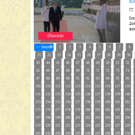
ຮ່
ໂດຍ
ລັດ
ສປ
ເບີ່ງລະອຽດ