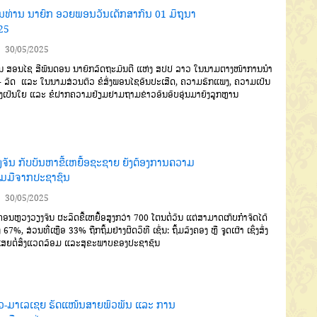
ນທ່ານ ນາຍົກ ອວຍພອນວັນເດັກສາກົນ 01 ມິຖຸນາ
25
30/05/2025
ນ ສອນໄຊ ສີພັນດອນ ນາຍົກລັດຖະມົນຕີ ແຫ່ງ ສປປ ລາວ ໃນນາມຕາງໜ້າການນໍາ
- ລັດ ແລະ ໃນນາມສ່ວນຕົວ ຂໍສົ່ງພອນໄຊອັນປະເສີດ, ຄວາມຮັກແພງ, ຄວາມເປັນ
ງເປັນໃຍ ແລະ ຂໍຝາກຄວາມຢ້ຽມຢາມຖາມຂ່າວອັນອົບອຸ່ນມາຍັງລູກຫຼານ
ງຈັນ ກັບບັນຫາຂີ້ເຫຍື້ອຊະຊາຍ ຍັງຕ້ອງການຄວາມ
ວມມືຈາກປະຊາຊົນ
30/05/2025
ອນຫຼວງວຽງຈັນ ຜະລິດຂີ້ເຫຍື້ອສູງກວ່າ 700 ໂຕນຕໍ່ວັນ ແຕ່ສາມາດເກັບກໍາຈັດໄດ້
67%, ສ່ວນທີ່ເຫຼືອ 33% ຖືກຖິ້ມຢ່າງຜິດວິທີ ເຊັ່ນ: ຖິ້ມລົງຄອງ ຫຼື ຈູດເຜົາ ເຊິ່ງສົ່ງ
ເສຍຕໍ່ສິ່ງແວດລ້ອມ ແລະສຸຂະພາບຂອງປະຊາຊົນ
ວ-ມາເລເຊຍ ຮັດແໜ້ນສາຍພົວພັນ ແລະ ການ