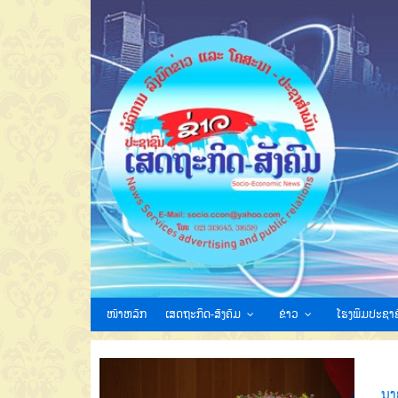
ໜ້າຫລັກ
ເສດຖະກິດ-ສັງຄົມ
ຂ່າວ
ໂຮງພິມປະຊາຊ
ນາ