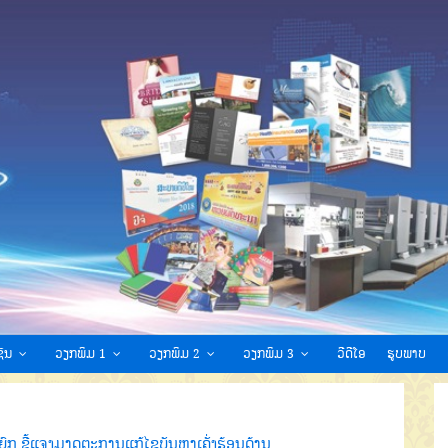
ົນ
ວຽກພິມ 1
ວຽກພິມ 2
ວຽກພິມ 3
ວີດີໂອ
ຮູບພາບ
ຍົກ ຊີ້ແຈງມາດຕະການແກ້ໄຂບັນຫາເຄັ່ງຮ້ອນດ້ານ