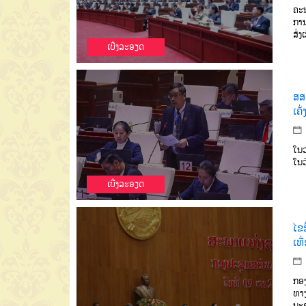
ຄະນ
ການ
ສົ່
ເບີ່ງລະອຽດ
ສສ
ເຄ
ໃນວ
ໃນວ
ເບີ່ງລະອຽດ
ໄຂ
ເທື
ກອງ
ທາງ
ນະ