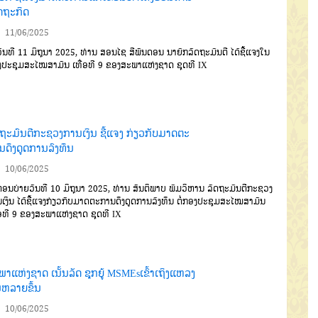
ດຖະກິດ
11/06/2025
ັນທີ 11 ມິຖຸນາ 2025, ທ່ານ ສອນໄຊ ສີພັນດອນ ນາຍົກລັດຖະມົນຕີ ໄດ້ຊີ້ແຈງໃນ
ປະຊຸມສະໄໝສາມັນ ເທື່ອທີ 9 ຂອງສະພາແຫ່ງຊາດ ຊຸດທີ IX
ດຖະມົນຕີກະຊວງການເງິນ ຊີ້ແຈງ ກ່ຽວກັບມາດຕະ
ນດຶງດູດການລົງທຶນ
10/06/2025
ອນບ່າຍວັນທີ 10 ມິຖຸນາ 2025, ທ່ານ ສັນຕິພາບ ພົມວິຫານ ລັດຖະມົນຕີກະຊວງ
ເງິນ ໄດ້ຊີ້ແຈງກ່ຽວກັບມາດຕະການດຶງດູດການລົງທຶນ ຕໍ່ກອງປະຊຸມສະໄໝສາມັນ
່ອທີ 9 ຂອງສະພາແຫ່ງຊາດ ຊຸດທີ IX
າແຫ່ງຊາດ ເນັ້ນລັດ ຊຸກຍູ້ MSMEsເຂົ້າເຖິງແຫລງ
ນຫລາຍຂຶ້ນ
10/06/2025