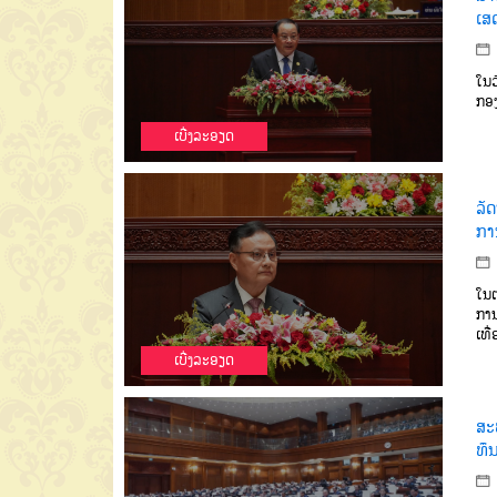
ເສ
ໃນວ
ກອງ
ເບີ່ງລະອຽດ
ລັ
ກາ
ໃນຕ
ການ
ເທື
ເບີ່ງລະອຽດ
ສະພ
ທຶ