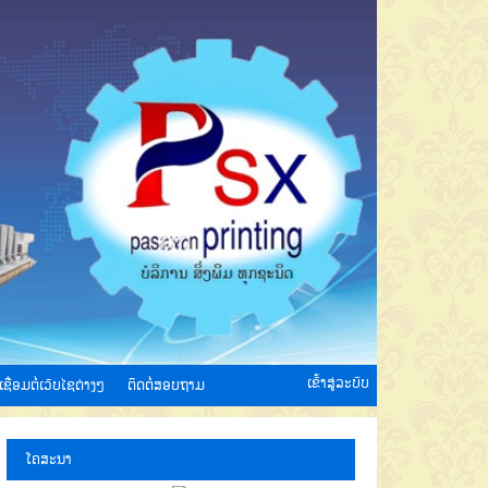
ເຂົ້າສູ່ລະບົບ
ເຊື່ອມຕໍ່ເວັບໄຊຕ່າງໆ
ຕິດຕໍ່ສອບຖາມ
ໂຄສະນາ