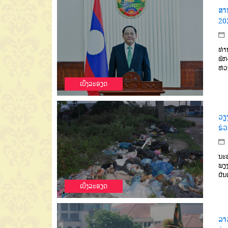
ສາ
20
ທ່າ
ພັກ
ຫ່ວ
ເບີ່ງລະອຽດ
ວຽ
ຮ່
ນະຄ
ພຽງ 
ຜົນ
ເບີ່ງລະອຽດ
ລາ