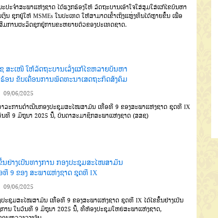
ະປະຈຳສະພາແຫ່ງຊາດ ໄດ້ຮຽກຮ້ອງໃຫ້ ລັດຖະບານເອົາໃຈໃສ່ສຸມໃສ່ແກ້ໄຂບັນຫາ
ເງິນ ຊຸກຍູ້ໃຫ້ MSMEs ໃນປະເທດ ໃຫ້ສາມາດເຂົ້າເຖິງແຫຼ່ງທຶນໄດ້ຫຼາຍຂຶ້ນ ເພື່ອ
ງເສີມການຜະລິດຊຸກຍູ້ການຂະຫຍາຍຕົວຂອງປະເທດຊາດ.
ຊ ສະເໜີ ໃຫ້ລັດຖະບານເລັ່ງແກ້ໄຂຫລາຍບັນຫາ
ັ່ງຮ້ອນ ຂັບເຄື່ອນການພັດທະນາເສດຖະກິດສັງຄົມ
09/06/2025
າລະການດຳເນີນກອງປະຊຸມສະໄໝສາມັນ ເທື່ອທີ 9 ຂອງສະພາແຫ່ງຊາດ ຊຸດທີ IX
ັນທີ 9 ມິຖຸນາ 2025 ນີ້, ບັນດາສະມາຊິກສະພາແຫ່ງຊາດ (ສສຊ)
ຂຶ້ນຢ່າງເປັນທາງການ ກອງປະຊຸມສະໄໜສາມັນ
່ອທີ 9 ຂອງ ສະພາແຫ່ງຊາດ ຊຸດທີ IX
09/06/2025
ປະຊຸມສະໄໝສາມັນ ເທື່ອທີ 9 ຂອງສະພາແຫ່ງຊາດ ຊຸດທີ IX ໄດ້ໄຂຂຶ້ນຢ່າງເປັນ
ການ ໃນວັນທີ 9 ມິຖຸນາ 2025 ນີ້, ທີ່ຫ້ອງປະຊຸມໃຫຍ່ສະພາແຫ່ງຊາດ,
ຄອນຫລວງວຽງຈັນ