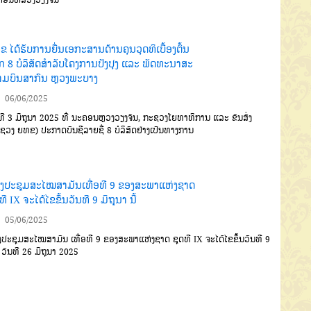
 ໄດ້ຮັບການຍື່ນເອກະສານດ້ານຄຸນວຸດທິເບື້ອງຕົ້ນ
ກ 8 ບໍລິສັດສຳລັບໂຄງການປັງປຸງ ແລະ ພັດທະນາສະ
ມບິນສາກົນ ຫຼວງພະບາງ
06/06/2025
ທີ 3 ມິຖຸນາ 2025 ທີ່ ນະຄອນຫຼວງວຽງຈັນ, ກະຊວງໂຍທາທິການ ແລະ ຂົນສົ່ງ
ຊວງ ຍທຂ) ປະກາດບັນຊີລາຍຊື່ 8 ບໍລິສັດຢ່າງເປັນທາງການ
ງປະຊຸມສະໄໝສາມັນເທື່ອທີ 9 ຂອງສະພາແຫ່ງຊາດ
ທີ IX ຈະໄດ້ໄຂຂຶ້ນວັນທີ 9 ມິຖຸນາ ນີ້
05/06/2025
ປະຊຸມສະໄໝສາມັນ ເທື່ອທີ 9 ຂອງສະພາແຫ່ງຊາດ ຊຸດທີ IX ຈະໄດ້ໄຂຂຶ້ນວັນທີ 9
ງ ວັນທີ 26 ມິຖຸນາ 2025