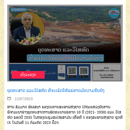
ເບີ່ງລະອຽດ
ຍຸດທະສາດ ແລະວິໄສທັດ ທີ່ຈະເຮັດໃຫ້ແຮ່ທາດມີຄວາມຍືນຍົງ
12/07/2023
ທ່ານ ສົມມາດ ພົນເສນາ ຮອງປະທານສະພາແຫ່ງຊາດ ໄດ້ຖະແຫລງຜົນການ
ພິຈາລະນາຮ່າງຍຸດທະສາດການພັດທະນາແຮ່ທາດ 10 ປີ (2021- 2030) ແລະ ວິໄສ
ທັດ ຮອດປີ 2035 ໃນກອງປະຊຸມສະໄໝສາມັນ ເທື່ອທີ 5 ຂອງສະພາແຫ່ງຊາດ ຊຸດທີ
IX ໃນວັນທີ 11 ກໍລະກົດ 2023 ນີ້ວ່າ: