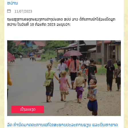
ຫວ່ານ
11/07/2023
ຖະແຫຼງການຂອງກະຊວງການຕ່າງປະເທດ ສປປ ລາວ ຕໍ່ກັບການນຳໃຊ້ລະເບີດລູກ
ຫວ່ານ ໃນວັນທີ 10 ກໍລະກົດ 2023 ລະບຸບວ່າ:
ເບີ່ງລະອຽດ
ລັດ ກໍານົດມາດຕະການແກ້ໄຂສະພາບປະລະການຮຽນ ແລະບັນຫາຂາດ