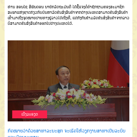
ທ່ານ ສອນໄຊ ສີພັນດອນ ນາຍົກລັດຖະມົນຕີ ໄດ້ຊີ້ແຈງຕໍ່ຄໍາຊັກຖາມຂອງສະມາຊິກ
ສະພາແຫ່ງຊາດກ່ຽວກັບບັນຫາລົດຂົນສົ່ງສິນຄ້າຈາກຕ່າງປະເທດສາມາດຂົນສົ່ງສິນຄ້າ
ເຂົ້າມາເຖີງຈຸດໝາຍປາຍທາງຢູ່ລາວໄດ້ເຖີງທີ່, ແຕ່ກົງກັນຂ້າມລົດຂົນສົ່ງສິນຄ້າຈາກລາວ
ບໍ່ສາມາດຂົນສົ່ງສິນຄ້າອອກໄປຕ່າງປະເທດໄດ້.
ເບີ່ງລະອຽດ
ກົດໝາຍວ່າດ້ວຍສາທາລະນະສຸກ ຈະເຮັດໃຫ້ວຽກງານສາທາເປັນລະບົບ