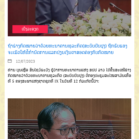
ເບີ່ງລະອຽດ
ຖ້າຮ່າງກົດໝາຍວ່າດ້ວຍທະນາຄານທຸລະກິດ(ສະບັບປັບປຸງ) ຖືກຮັບຮອງ
ຈະເຮັດໃຫ້ຂໍ້ກໍານົດການແລກປ່ຽນເງິນຕາສອດຄ່ອງກັບກົດໝາຍ
12/07/2023
ທ່ານ ບຸນເຫຼືອ ສິນໄຊວໍຣະວົງ ຜູ້ວ່າການທະນາຄານແຫ່ງ ສປປ ລາວ ໄດ້ຂຶ້ນສະເໜີຮ່າງ
ກົດໝາຍວ່າດ້ວຍທະນາຄານທຸລະກິດ (ສະບັບປັບປຸງ) ຕໍ່ກອງປະຊຸມສະໄໝສາມັນເທື່ອ
ທີ 5 ຂອງສະພາແຫ່ງຊາດຊຸດທີ IX ໃນວັນທີ 12 ກໍລະກົດນີ້ວ່າ: