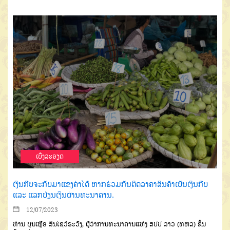
ເບີ່ງລະອຽດ
ເງິນກີບຈະກັບມາແຂງຄ່າໄດ້ ຫາກຮ່ວມກັນຕິດລາຄາສິນຄ້າເປັນເງິນກີບ
ແລະ ແລກປ່ຽນເງິນຜ່ານທະນາຄານ.
12/07/2023
ທ່ານ ບຸນເຫຼືອ ສິນໄຊວໍຣະວົງ, ຜູ້ວ່າການທະນາຄານແຫ່ງ ສປປ ລາວ (ທຫລ) ຂຶ້ນ