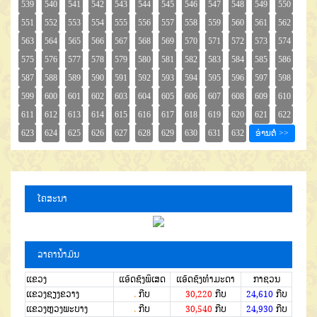
ໂຄສະນາ
ລາຄານໍ້າມັນ
ແຂວງ
ແອັດຊັງພິເສດ
ແອັດຊັງທຳມະດາ
ກາຊວນ
ແຂວງຊຽງຂວາງ
.
ກີບ
30,220
ກີບ
24,610
ກີບ
ແຂວງຫຼວງພະບາງ
.
ກີບ
30,540
ກີບ
24,930
ກີບ