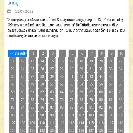
ແຄນຄູ
11/07/2023
ໃນກອງປະຊຸມສະໄໝສາມັນເທື່ອທີ 5 ຂອງສະພາແຫ່ງຊາດຊຸດທີ IX, ທ່ານ ສອນໄຊ
ສີພັນດອນ ນາຍົກລັດຖະມົນ ແຫ່ງ ສປປ ລາວ ໄດ້ຍົກໃຫ້ເຫັນມາດຕະການແກ້ໄຂ
ສະພາບປະລະການຮຽນຂອງນັກຮຽນ ວ່າ: ພາຍຫລັງການລະບາດໂຄວິດ-19 ແລະ ຜົນ
ກະທົບທາງດ້ານເສດຖະກິດ-ການເງິນ