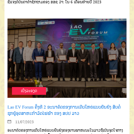
ຊີ້ແຈງຕໍ່ບັນດາຄຳຊັກຖາມຂອງ ສສຊ ວ່າ: ໃນ 6 ເດືອນທ້າຍປີ 2023
ເບີ່ງລະອຽດ
Lao EV Forum ຄັ້ງທີ 2 ອະນາຄົດຂອງການເຕີບໃຫຍ່ແບບຍືນຍົງ ສືບຕໍ່
ຊຸກຍູ້ອຸດສາຫະກຳລົດໄຟຟ້າ ຂອງ ສປປ ລາວ
11/07/2023
ອະນາຄົດຂອງການເຕີບໃຫຍ່ແບບຍືນຍົງຂອງຍານພາຫະນະໃນລາວຖືເປັນຈຸດໃຈກາງ