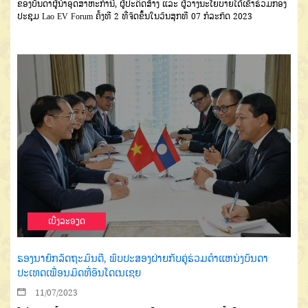
ຂອງບັນດາຜູ້ນຳອຸດສາຫະກຳນີ້, ຜູ້ປະດິດສ້າງ ແລະ ຜູ້ວາງນະໂຍບາຍໄດ້ເຂົ້າຮ່ວມກອງ
ປະຊຸມ Lao EV Forum ຄັ້ງທີ 2 ທີ່ຈັດຂຶ້ນໃນວັນສຸກທີ 07 ກໍລະກົດ 2023
ເບີ່ງລະອຽດ
ຮອງນາຍົກລັດຖະມົນຕີ, ພົບປະສອງຝ່າຍກັບຄູ່ຮ່ວມຕໍາແຫນ່ງບັນດາ
ປະເທດເພື່ອນມິດທີ່ອິນໂດເນເຊຍ
11/07/2023