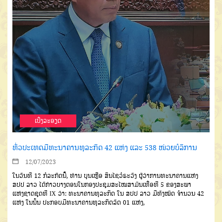
ເບີ່ງລະອຽດ
ທົ່ວປະເທດມີທະນາຄານທຸລະກິດ 42 ແຫ່ງ ແລະ 538 ໜ່ວຍບໍລິການ
12/07/2023
ໃນວັນທີ 12 ກໍລະກົດນີ້, ທ່ານ ບຸນເຫຼືອ ສິນໄຊວໍຣະວົງ ຜູ້ວ່າການທະນາຄານແຫ່ງ
ສປປ ລາວ ໄດ້ກ່າວບາງຕອນໃນກອງປະຊຸມສະໄໝສາມັນເທື່ອທີ 5 ຂອງສະພາ
ແຫ່ງຊາດຊຸດທີ IX ວ່າ: ທະນາຄານທຸລະກິດ ໃນ ສປປ ລາວ ມີທັງໝົດ ຈໍານວນ 42
ແຫ່ງ ໃນນັ້ນ ປະກອບມີທະນາຄານທຸລະກິດລັດ 01 ແຫ່ງ,