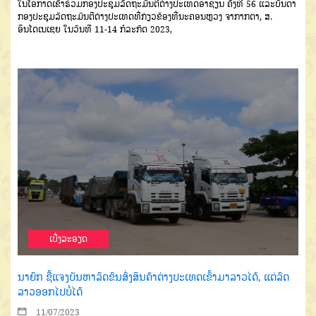
ໃນໂອກາດເຂົ້າຮ່ວມກອງປະຊຸມລັດຖະມົນຕີຕ່າງປະເທດອາຊຽນ ຄັ້ງທີ 56 ແລະບັນດາ
ກອງປະຊຸມລັດຖະມົນຕີຕ່າງປະເທດທີ່ກ່ຽວຂ້ອງທີ່ນະຄອນຫຼວງ ຈາກາກຕາ, ສ.
ອິນໂດເນເຊຍ ໃນວັນທີ 11-14 ກໍລະກົດ 2023,
ເບີ່ງລະອຽດ
ນາຍົກ ຊີ້ແຈງບັນຫາລົດຂົນສົ່ງສິນຄ້າຕ່າງປະເທດເຂົ້າມາລາວໄດ້, ແຕ່ລົດ
ລາວອອກໄປບໍ່ໄດ້
11/07/2023