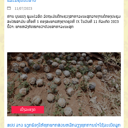
ແລະມີຄຸນນະພາບ
11/07/2023
ທ່ານ ບຸນແຝງ ພູມະໄລສິດ ລັດຖະມົນຕີກະຊວງສາທາລະນະສຸກລາຍງານຕໍ່ກອງປະຊຸມ
ສະໄໝສາມັນ ເທື່ອທີ 5 ຂອງສະພາແຫ່ງຊາດຊຸດທີ IX ໃນວັນທີ 11 ກໍລະກົດ 2023
ນີ້ວ່າ: ພາຍຫລັງກົດໝາຍວ່າດ້ວຍສາທາລະນະສຸກ
ເບີ່ງລະອຽດ
ສປປ ລາວ ຮຽກຮ້ອງໃຫ້ທຸກພາກສ່ວນຫລີກລຽງທຸກການນຳໃຊ້ລະເບີດລູກ