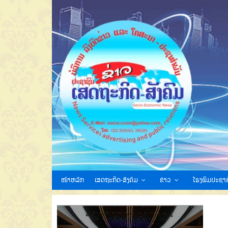
ໜ້າຫລັກ
ເສດຖະກິດ-ສັງຄົມ
ຂ່າວ
ໂຮງພິມປະຊາຊ