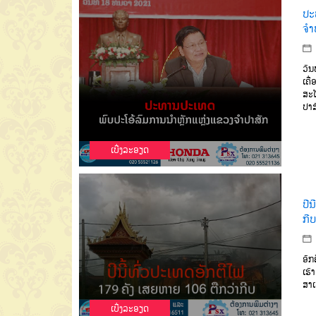
ປະ
ຈຳ
ວັນ
ເຄື
ສະ
ປາສ
ເບີ່ງລະອຽດ
ປີ
ກີບ
ອັກ
ເຮົ
ສາເ
ເບີ່ງລະອຽດ