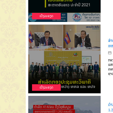
ເບີ່ງລະອຽດ
ສຳ
ທຫ
ກອງ
ແຫ່
ຄອ
ຊາດ
ເບີ່ງລະອຽດ
ດຳ
1.