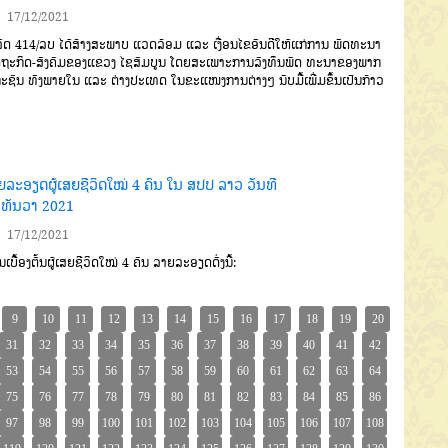
17/12/2021
ັດ 414/ລບ ໄດ້ສ້າງສະພາບ ແວດລ້ອມ ແລະ ເງື່ອນໄຂອັນດີໃຫ້ແກ່ການ ພັດທະນາ
ຖະກິດ-ສັງຄົມຂອງແຂວງ ໄຊສົມບູນ ໂດຍສະເພາະການລົງທຶນພັດ ທະນາຂອງພາກ
ະຊົນ ທັງພາຍໃນ ແລະ ຕ່າງປະເທດ ໃນຂະແໜງການຕ່າງໆ ນັບມື້ເພີ່ມຂຶ້ນເປັນກ້າວ
ຍລະອຽດຜູ້ເສຍຊີວິດໃໝ່ 4 ຄົນ ໃນ ສປປ ລາວ ວັນທີ
 ທັນວາ 2021
17/12/2021
ູນເບື້ອງຕົ້ນຜູ້ເສຍຊີວິດໃໝ່ 4 ຄົນ ລາຍລະອຽດດັ່ງນີ້: