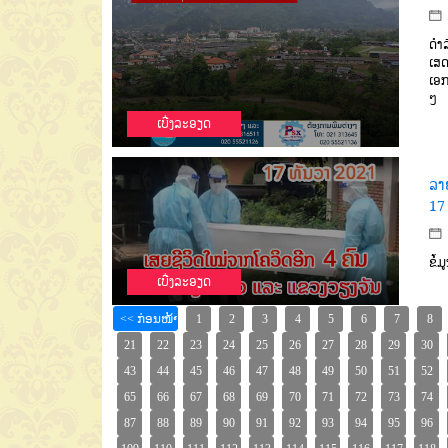
ດຳລ
ເສດ
ເອກ
ໆ
ເບີ່ງລະອຽດ
ລາ
17
ຂໍ້ມ
ເບີ່ງລະອຽດ