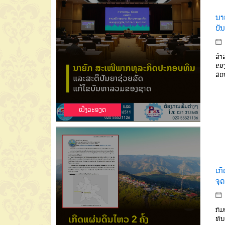
ນາ
ປັ
ສໍາ
ຂອງ
ລັ
ເບີ່ງລະອຽດ
ເກີ
ຈຸ
ກົມ
ທັນ