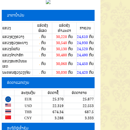
ລາຄານໍ້າມັນ
ແອັດຊັງ
ແອັດຊັງ
ແຂວງ
ກາຊວນ
ພິເສດ
ທຳມະດາ
ແຂວງຊຽງຂວາງ
.
ກີບ
30,220
ກີບ
24,610
ກີບ
ແຂວງຫຼວງພະບາງ
.
ກີບ
30,540
ກີບ
24,930
ກີບ
ແຂວງບໍ່ແກ້ວ
.
ກີບ
30,130
ກີບ
24,520
ກີບ
ແຂວງຈໍາປາສັກ
.
ກີບ
30,480
ກີບ
24,490
ກີບ
ແຂວງສະຫວັນນະ
.
ກີບ
30,060
ກີບ
24,450
ກີບ
ເຂດ
ນະຄອນຫຼວງວຽງຈັນ
.
ກີບ
30,030
ກີບ
24,420
ກີບ
ອັດຕາແລກປ່ຽນ
ສະກຸນເງີນ
ອັດຕາຊື້
ອັດຕາຂາຍ
EUR
25.370
25.877
USD
22.319
22.553
THB
674.34
687.5
CNY
3.288
3.333
ສະຖິຕິຜູ້ເຂົ້າຊົມ