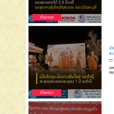
ເບີ່ງລະອຽດ
ເປ
ສະຫ
ຕອນ
ນ້ອ
ເບີ່ງລະອຽດ