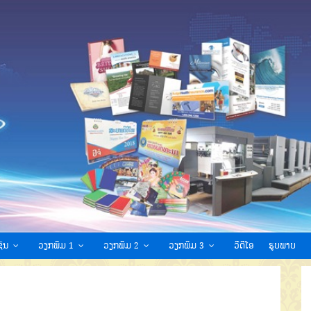
ົນ
ວຽກພິມ 1
ວຽກພິມ 2
ວຽກພິມ 3
ວີດີໂອ
ຮູບພາບ