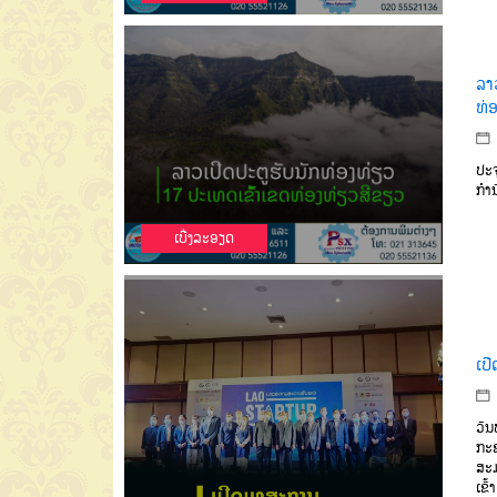
ລາ
ທ່
ປະຈ
ກຳນ
ເບີ່ງລະອຽດ
ເປ
ວັນ
ກະຊ
ສະມ
ເຂົ