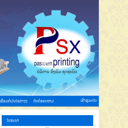
ເຂົ້າສູ່ລະບົບ
ເຊື່ອມຕໍ່ເວັບໄຊຕ່າງໆ
ຕິດຕໍ່ສອບຖາມ
ໂຄສະນາ