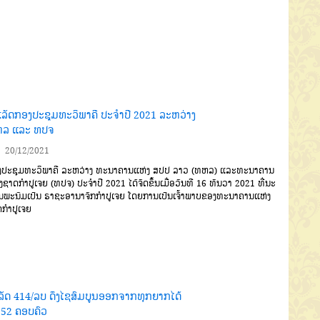
ເລັດກອງປະຊຸມທະວິພາຄີ ປະຈຳປີ 2021 ລະຫວ່າງ
ລ ແລະ ທປຈ
20/12/2021
ປະຊຸມທະວິພາຄີ
ລະຫວ່າງ
ທະນາຄານແຫ່ງ
ສປປ
ລາວ (ທຫລ)
ແລະ
ທະ
ນາ
ຄານ
ງຊາດກໍາປູເຈຍ (ທປຈ)
ປະຈໍາປີ
2021
ໄດ້ຈັດຂຶ້ນ
ເມື່ອ
ວັນທີ
16
ທັນວາ
2021
ທີ່ນະ
ນ
ພະນົມເປັນ
ຣາຊະອານາຈັກກໍາປູເຈຍ
ໂດຍການເປັນເຈົ້າພາບຂອງທະ
ນາ
ຄານ
ແຫ່ງ
ກໍາປູເຈຍ
ລັດ 414/ລບ ດຶງໄຊສົມບູນອອກຈາກທຸກຍາກໄດ້
252 ຄອບຄົວ