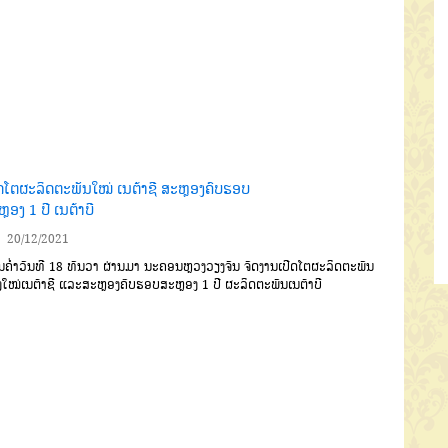
ີດໂຕຜະລິດຕະພັນໃໝ່ ເນຕ້າຊີ ສະຫຼອງຄົບຮອບ
ຼອງ 1 ປີ ເນຕ້າບີ
20/12/2021
ຄໍ່າວັນທີ 18 ທັນວາ ຜ່ານມາ ນະຄອນຫຼວງວຽງຈັນ ຈັດງານເປີດໂຕຜະລິດຕະພັນ
ງໃໝ່ເນຕ້າຊີ ແລະສະຫຼອງຄົບຮອບສະຫຼອງ 1 ປີ ຜະລິດຕະພັນເນຕ້າບີ