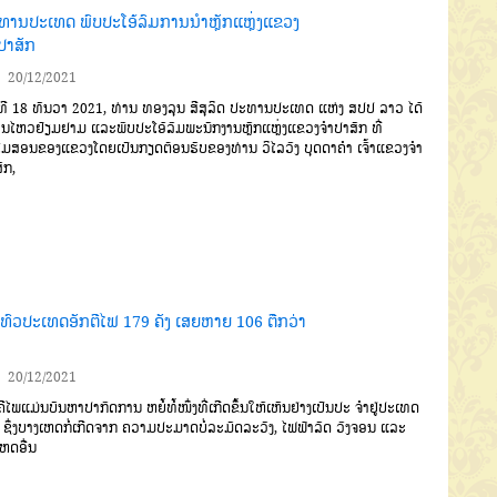
ທານປະເທດ ພົບປະໂອ້ລົມການນຳຫຼັກແຫຼ່ງແຂວງ
ປາສັກ
20/12/2021
ທີ
18
ທັນວາ
2021,
ທ່ານ
ທອງລຸນ
ສີສຸລິດ
ປະທານປະເທດ
ແຫ່ງ
ສປປ
ລາວ
ໄດ້
່ອນໄຫວຢ້ຽມຢາມ
ແລະ
ພົບປະໂອ້ລົມພະນັກງານຫຼັກແຫຼ່ງແຂວງ
ຈໍາປາສັກ
ທີ່
ໂມສອນຂອງແ
ຂວງ
ໂ
ດຍ
ເປັນກຽດຕ້ອນຮັບຂອງທ່ານ
ວິໄລວົງ
ບຸດດາຄໍາ
ເຈົ້າແຂວງຈໍາ
ັກ
,
ນີທົວປະເທດອັກຕີໄຟ 179 ຄັງ ເສຍຫາຍ 106 ຕືກວ່າ
20/12/2021
ຄີໄພແມ່ນບັນຫາປາກົດການ ຫຍໍ້ທໍ້ໜຶ່ງທີ່ເກີດຂຶ້ນໃຫ້ເຫັນຢ່າງເປັນປະ ຈຳຢູ່ປະເທດ
າ ຊຶ່ງບາງເຫດກໍ່ເກີດຈາກ ຄວາມປະມາດບໍ່ລະມັດລະວັງ, ໄຟຟ້າລັດ ວົງຈອນ ແລະ
ຫດອື່ນ