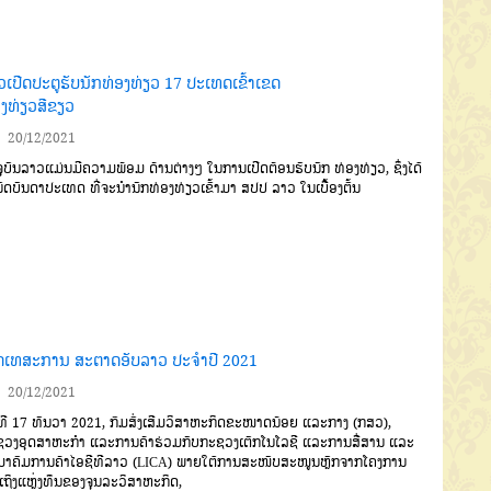
ວເປີດປະຕູຮັບນັກທ່ອງທ່ຽວ 17 ປະເທດເຂົ້າເຂດ
ອງທ່ຽວສີຂຽວ
20/12/2021
ຸບັນລາວແມ່ນມີຄວາມພ້ອມ ດ້ານຕ່າງໆ ໃນການເປີດຕ້ອນຮັບນັກ ທ່ອງທ່ຽວ, ຊຶ່ງໄດ້
ົດບັນດາປະເທດ ທີ່ຈະນຳນັກທ່ອງທ່ຽວເຂົ້າມາ ສປປ ລາວ ໃນເບື້ອງຕົ້ນ
ີດເທສະການ ສະຕາດອັບລາວ ປະຈຳປີ 2021
20/12/2021
ທີ 17 ທັນວາ 2021, ກົມສົ່ງເສີມວິສາຫະກິດຂະໜາດນ້ອຍ ແລະກາງ (ກສວ),
ວງອຸດສາຫະກໍາ ແລະການຄ້າຮ່ວມກັບກະຊວງເຕັກໂນໂລຊີ ແລະການສື່ສານ ແລະ
າຄົມການຄ້າໄອຊີທີລາວ (LICA) ພາຍໃຕ້ການສະໜັບສະໜູນຫຼັກຈາກໂຄງການ
້າເຖິງແຫຼ່ງທຶນຂອງຈຸນລະວິສາຫະກິດ,