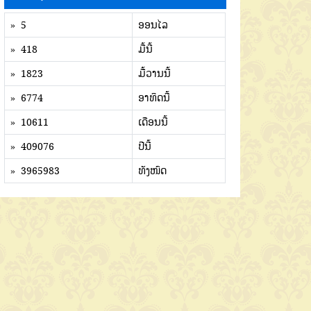
» 5
ອອນໄລ
» 418
ມື້ນີ້
» 1823
ມື້ວານນີ້
» 6774
ອາທິດນີ້
» 10611
ເດືອນນີ້
» 409076
ປີນີ້
» 3965983
ທັງໜົດ