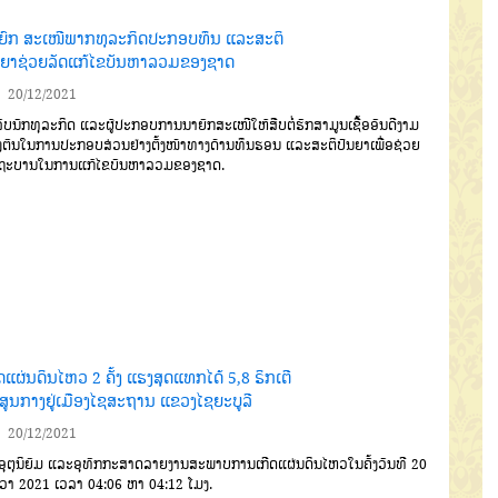
ຍົກ ສະເໜີພາກທຸລະກິດປະກອບທຶນ ແລະສະຕິ
ນຍາຊ່ວຍລັດແກ້ໄຂບັນຫາລວມຂອງຊາດ
20/12/2021
ລັບນັກທຸລະກິດ
ແລະຜູ້ປະ
ກອບການນາຍົກສະເໜີໃຫ້ສືບຕໍ່ຮັກສາ
ມູນເຊື້ອອັນດີງາມ
ຕົນ
ໃນການປະ
ກອບສ່ວນຢ່າງຕັ້ງໜ້າທາງດ້ານທຶນຮອນ
ແລະສະຕິປັນຍ
າ
ເ
ພື່ອຊ່ວຍ
ດຖະບານໃນການແກ້ໄຂບັນຫາລວມຂອງຊາດ
.
ດແຜ່ນດິນໄຫວ 2 ຄັ້ງ ແຮງສຸດແທກໄດ້ 5,8 ຣິກເຕີ
ດສູນກາງຢູ່ເມືອງໄຊສະຖານ ແຂວງໄຊຍະບູລີ
20/12/2021
ອຸຕຸນິຍົມ ແລະອຸທົກກະສາດລາຍງານສະພາບການເກີດແຜ່ນດິນໄຫວໃນຄັ້ງວັນທີ 20
ວາ 2021 ເວລາ 04:06 ຫາ 04:12 ໂມງ.