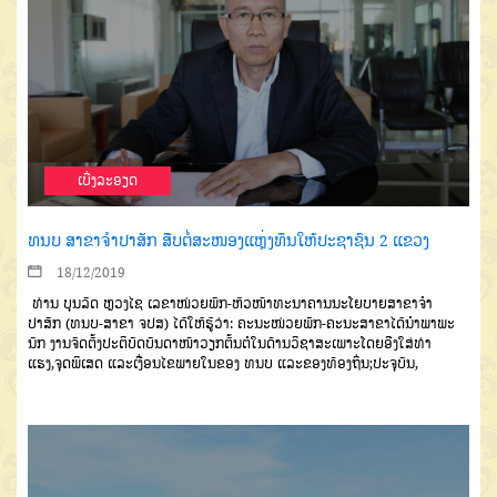
ເບີ່ງລະອຽດ
ທນບ ສາຂາຈຳປາສັກ ສືບຕໍ່ສະໜອງແຫຼ່ງທຶນໃຫ້ປະຊາຊົນ 2 ແຂວງ
18/12/2019
ທ່ານ
ບຸນລັດ
ຫຼວງໄຊ
ເລຂາ
ໜ່ວຍພັກ
-
ຫົວໜ້າທະນາຄານນະໂຍບາຍ
ສາຂາຈຳ
ປາສັກ
(
ທນບ
-
ສາຂາ
ຈປສ
)
ໄດ້ໃຫ້ຮູ້ວ່າ
:
ຄະນະໜ່ວຍພັກ
-
ຄະນະສາ
ຂາໄດ້ນໍາພາພະ
ນັກ ງານຈັດຕັ້ງປະຕິບັດ
ບັນດາໜ້າວຽກຕົ້ນຕໍໃນດ້ານວິຊາສະ
ເພາະໂດຍອີງໃສ່ທ່າ
ແຮງ
,
ຈຸດພິເສດ
ແລະເງື່ອນໄຂພາຍໃນຂອງ
ທນບ
ແລະ
ຂອງທ້ອງຖິ່ນ
;
ປະຈຸບັນ
,