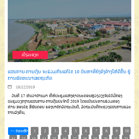
ເບີ່ງລະອຽດ
ແຜນການ-ການເງິນ ຈະຮ່ວມກັນແກ້ໄຂ 10 ບັນຫາທີ່ຍັງຄົງຄ້າງໃຫ້ດີຂື້ນ ຍູ້
ການພັດທະນາເສດຖະກິດ
18/12/2019
ວັນທີ
17
ທັນວາຜ່ານມາ
ທີ່ຫໍປະ
ຊຸມແຫ່ງຊາດ
ນະຄອນຫຼວງວຽງຈັນໄດ້
ມີກອງ
ປະຊຸມວຽກງານແຜນການ
-
ການເງິນປະຈຳປີ
2019
ໂດຍເປັນປະ
ທານຮ່ວມຂອງ
ທ່ານ
ສອນໄຊ
ສີພັນດອນ
ຮອງນາຍົກລັດຖະມົນຕີ
,
ລັດຖະມົນຕີກະ
ຊວງແຜນການ
ແລະ
ການລົງທຶນ
,