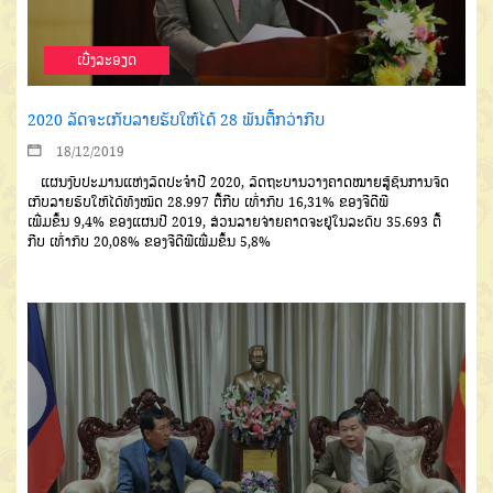
ເບີ່ງລະອຽດ
2020 ລັດຈະເກັບລາຍຮັບໃຫ້ໄດ້ 28 ພັນຕື້ກວ່າກີບ
18/12/2019
ແຜນງົບປະມານແຫ່ງລັດປະຈໍາປີ
2020,
ລັດຖະບານວາງຄາດໝາຍສູ້
ຊົນການຈັດ
ເກັບລາຍຮັບໃຫ້ໄດ້ທັງໝົດ
28.997
ຕື້ກີບ
ເທົ່າກັບ
16
,31
%
ຂອງຈີດີພີ
ເພີ່ມຂຶ້ນ
9,4%
ຂອງແຜນປີ
2019,
ສ່ວນລາຍຈ່າຍຄາດຈະຢູ່ໃນລະ
ດັບ
35.693
ຕື້
ກີບ
ເທົ່າກັບ
20,08%
ຂອງຈີດີພີເພີ່ມຂຶ້ນ
5,8%