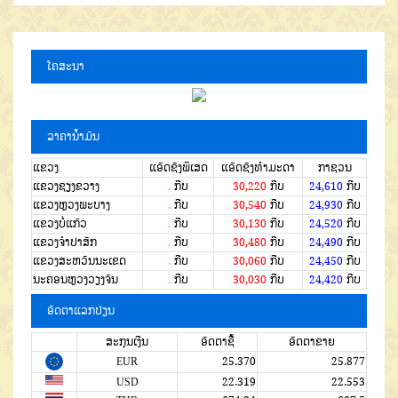
ໂຄສະນາ
ລາຄານໍ້າມັນ
ແຂວງ
ແອັດຊັງພິເສດ
ແອັດຊັງທຳມະດາ
ກາຊວນ
ແຂວງຊຽງຂວາງ
.
ກີບ
30,220
ກີບ
24,610
ກີບ
ແຂວງຫຼວງພະບາງ
.
ກີບ
30,540
ກີບ
24,930
ກີບ
ແຂວງບໍ່ແກ້ວ
.
ກີບ
30,130
ກີບ
24,520
ກີບ
ແຂວງຈໍາປາສັກ
.
ກີບ
30,480
ກີບ
24,490
ກີບ
ແຂວງສະຫວັນນະເຂດ
.
ກີບ
30,060
ກີບ
24,450
ກີບ
ນະຄອນຫຼວງວຽງຈັນ
.
ກີບ
30,030
ກີບ
24,420
ກີບ
ອັດຕາແລກປ່ຽນ
ສະກຸນເງີນ
ອັດຕາຊື້
ອັດຕາຂາຍ
EUR
25.370
25.877
USD
22.319
22.553