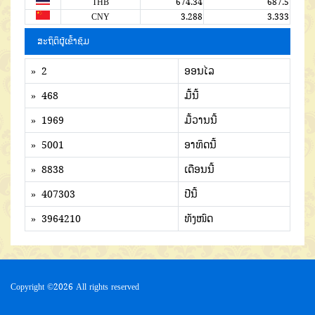
THB
674.34
687.5
CNY
3.288
3.333
ສະຖິຕິຜູ້ເຂົ້າຊົມ
» 2
ອອນໄລ
» 468
ມື້ນີ້
» 1969
ມື້ວານນີ້
» 5001
ອາທິດນີ້
» 8838
ເດືອນນີ້
» 407303
ປີນີ້
» 3964210
ທັງໜົດ
Copyright ©
2026 All rights reserved