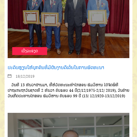
ເບີ່ງລະອຽດ
ປະດັບຫຼຽນໃຫ້ບຸກຄົນທີ່ມີຜົນງານດີເດັ່ນໃນການພັດທະນາ
18/12/2019
ວັນທີ
13
ທັນວາຜ່ານມາ
,
ທີ່ຫໍ
ວັດທະນະທຳໄກສອນ
ພົມວິຫານ
ໄດ້ຈັດ
ພິທີ
ປາຖະກະຖາວັນຊາດທີ
2
ທັນວາ
ຄົບຮອບ
44
ປີ
(2/12/1975-2/12/ 2019),
ວັນຄ້າຍ
ວັນເກີດປະທານ
ໄກ
ສອນ
ພົມວິຫານ
ຄົບຮອບ
99
ປີ
(13/ 12/1920-13/12/2019)