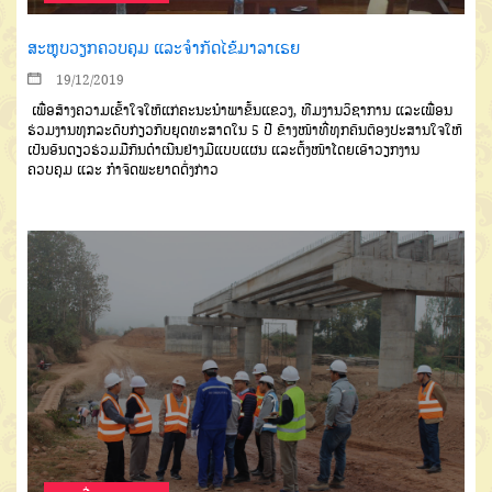
ສະຫຼຸບວຽກຄວບຄຸມ ແລະຈຳກັດໄຂ້ມາລາເຣຍ
19/12/2019
ເພື່ອສ້າງຄວາມເຂົ້າໃຈໃຫ້ແກ່ຄະນະນຳພາຂັ້ນແຂວງ
,
ທີມງານວິຊາການ
ແລະເພື່ອນ
ຮ່ວມງານທຸກລະດັບກ່ຽວກັບ
ຍຸດທະສາດໃນ
5
ປີ
ຂ້າງໜ້າ
ທີ່ທຸກຄົນ
ຕ້ອງປະສານໃຈໃຫ້
ເປັນອັນດຽວຮ່ວມ
ມືກັນດຳເນີນຢ່າງມີແບບແຜນ
ແລະ
ຕັ້ງໜ້າ
ໂດຍເອົາວຽກງານ
ຄວບຄຸມ
ແລະ
ກຳຈັດພະຍາດດັ່ງກ່າວ