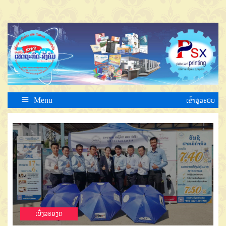
Menu
ເຂົ້າສູ່ລະບົບ
ເບີ່ງລະອຽດ