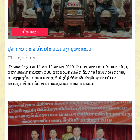
ເບີ່ງລະອຽດ
ຜູ້ວ່າການ ທຫລ ເຄື່ອນໄຫວເຮັດວຽກຢູ່ພາກເໜືອ
18/12/2019
ໃນລະຫວ່າງວັນທີ
11
ຫາ
13
ທັນ
ວາ
2019
ຜ່ານມາ
,
ທ່ານ
ສອນໄຊ
ສິດ
ພະໄຊ
ຜູ້
ວ່າການທະນາຄານແຫ່ງ
ສປປ
ລາວ
ພ້ອມຄະນະ
ໄດ້ເດີນທາງເຄື່ອນ
ໄຫວເຮັດວຽກຢູ່
ແຂວງຫຼວງນໍ້າທາ
ແລະ
ແຂວງອຸດົມໄຊ
ຊຶ່ງໄດ້ຕ້ອນຮັບຢ່າງອົບ
ອຸ່ນຈາກບັນດາ
ພະນັກງານຂັ້ນນຳ
-
ຂັ້ນວິ
ຊາການຂອງສາຂາ
ທຫລ
ພາກເໜືອ