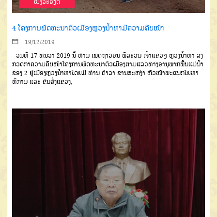
ເບີ່ງລະອຽດ
4 ໂຄງການພັດທະນາຕົວເມືອງຫຼວງນ້ຳທາມີຄວາມຄືບໜ້າ
19/12/2019
ວັນທີ
17
ທັນວາ
2019
ນີ້
ທ່ານ
ເພັດຖາວອນ
ພິລະວັນ
ເຈົ້າແຂວໆ
ຫຼວງນໍ້າທາ
ລົງ
ກວດກາຄວາມຄືບໜ້າ
ໂຄງການພັດທະນາຕົວເມືອງຕາມແລວ
ທາງອານຸພາກພື້ນແມ່ນໍ້າ
ຂອງ
2
ຢູ່ເມືອງ
ຫຼວງນໍ້າທາໂດຍມີ
ທ່ານ
ຄໍາລາ
ຂານ
ສະຫງ່າ
ຫົວໜ້າພະແນກໂຍທາ
ທິການ
ແລະ ຂົນສົ່ງແຂວງ
,