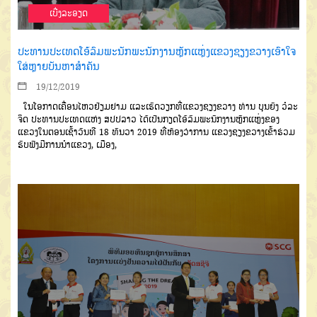
ເບີ່ງລະອຽດ
ປະທານປະເທດໂອ້ລົມພະນັກພະນັກງານຫຼັກແຫຼ່ງແຂວງຊຽງຂວາງເອົາໃຈ
ໃສ່ຫຼາຍບັນຫາສຳຄັນ
19/12/2019
ໃນໂອກາດເຄື່ອນໄຫວຢ້ຽມຢາມ
ແລະເຮັດວຽກທີ່ແຂວງຊຽງຂວາງ
ທ່ານ
ບຸນຍັງ
ວໍລະ
ຈິດ
ປະທານປະເທດແຫ່ງ
ສປປ
ລາວ
ໄດ້ເປັນກຽດໂອ້ລົມພະນັກ
ງານຫຼັກແຫຼ່ງຂອງ
ແຂວງໃນຕອນເຊົ້າ
ວັນທີ
18
ທັນວາ
2019
ທີ່ຫ້ອງວ່າການ
ແຂວງຊຽງຂວາງເຂົ້າຮ່ວມ
ຮັບຟັງມີ
ການນຳແຂວງ
,
ເມືອງ
,