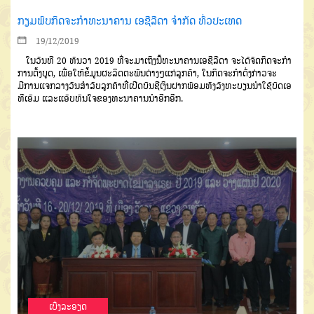
ກຽມພົບກິດຈະກຳທະນາຄານ ເອຊີລີດາ ຈຳກັດ ທົ່ວປະເທດ
19/12/2019
ໃນວັນທີ
20
ທັນວາ
2019
ທີ່
ຈະມາເຖິງນີ້
ທະນາຄານເອຊີລີດາ
ຈະໄດ້
ຈັດກິດຈະກຳ
ການຕັ້ງບູດ
,
ເພື່ອໃຫ້ຂໍ້ມູນ
ຜະລິດຕະພັນຕ່າງໆແກ່ລູກຄ້າ
,
ໃນກິດຈະກຳດັ່ງກ່າວຈະ
ມີການແຈກລາງວັນສຳລັບລູກຄ້າທີ່ເປີດບັນຊີເງິນຝາກພ້ອມທັງລົງທະບຽນນຳໃຊ້ບັດເອ
ທີເອັມ
ແລະ
ແອັບທັນໃຈຂອງທະນາຄານນຳອີກອີກ
.
ເບີ່ງລະອຽດ