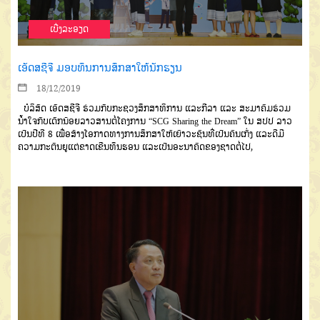
ເບີ່ງລະອຽດ
ເອັດສຊີຈີ ມອບທຶນການສຶກສາໃຫ້ນັກຮຽນ
18/12/2019
ບໍລິສັດ ເອັດສຊີຈີ ຮ່ວ
ມກັບກະຊວງສຶກສາທິການ
ແລະກີລາ ແລະ
ສະມາຄົມຮ່ວມ
ນໍ້າໃຈກັບເດັກນ້ອຍລາວສານຕໍ່ໂຄງການ
“SCG Sharing the Dream”
ໃນ ສປປ ລາວ
ເປັນປີທີ
8
ເພື່ອສ້າງໂອກາດທາງການສຶກສາໃຫ້ເຍົາວະຊົນທີ່ເປັນຄົນເກັ່ງ
ແລະດີມີ
ຄວາມກະຕັນຍູ
ແຕ່ຂາດເຂີນທຶນຮອນ ແລະເປັນອະນາຄົດຂອງຊາດຕໍ່ໄປ
,