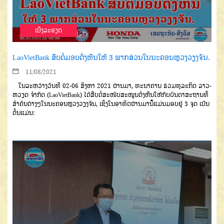
ເບີ່ງລະອຽດ
LaoVietBank ສືບຕໍ່ມອບຕັ່ງຫີນໃຫ້ 3 ພາກສ່ວນໃນນະຄອນຫຼວງວຽງຈັນ.
11/08/2021
ໃນລະຫວ່າງວັນທີ 02-06 ສິງຫາ 2021 ຜ່ານມາ, ທະນາຄານ ຮ່ວມທຸລະກິດ ລາວ-
ຫວຽດ ຈໍາກັດ (LaoVietBank) ໄດ້ສືບຕໍ່ສະໜັບສະໜູນຕັ່ງຫີນໃຫ້ກັບບັນດາສະຖານທີ່
ສໍາຄັນຕ່າງໆໃນນະຄອນຫຼວງວຽງຈັນ, ເຊິ່ງໃນອາທິດຜ່ານມານີ້ແມ່ນມອບຢູ່ 3 ຈຸດ ເປັນ
ຕົ້ນແມ່ນ: