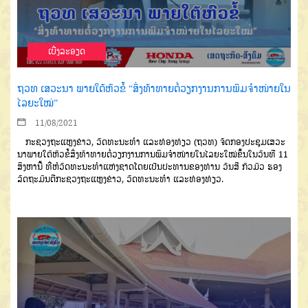
ເບີ່ງລະອຽດ
ຖວທ ເສວະນາ ພາຍໃຕ້ຫົວຂໍ້ “ສິ່ງທ້າທາຍຕໍ່ວຽກງານການພິມຈໍາໜ່າຍໃນ
ໄລຍະໃໝ່”
11/08/2021
ກະຊວງຖະແຫຼງຂ່າວ, ວັດທະນະທໍາ ແລະທ່ອງທ່ຽວ (ຖວທ) ຈັດກອງປະຊຸມເສວະ
ນາພາຍໃຕ້ຫົວຂໍ້ສິ່ງທ້າທາຍຕໍ່ວຽກງານການພິມຈໍາໜ່າຍໃນໄລຍະໃໝ່ຂຶ້ນໃນວັນທີ 11
ສິງຫານີ້ ທີ່ຫໍວັດທະນະທໍາແຫ່ງຊາດໂດຍເປັນປະທານຂອງທ່ານ ວັນສີ ກົວມົວ ຮອງ
ລັດຖະມົນຕີກະຊວງຖະແຫຼງຂ່າວ, ວັດທະນະທໍາ ແລະທ່ອງທ່ຽວ.