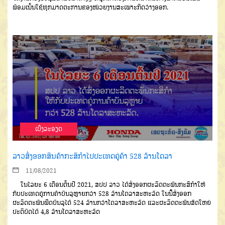
ພ້ອມເນັ້ນໃຊ້ທຸກມາດຕະການຂອງໜ່ວຍງານສະເພາະກິດວ່າງອອກ.
ເບີ່ງລະອຽດ
ລາວສົ່ງອອກສິນຄ້າກະສິກຳໄປປະເທດຄູ່ຄ້າ 528 ລ້ານໂດລາ
11/08/2021
ໃນໄລຍະ 6 ເດືອນຕົ້ນປີ 2021, ສປປ ລາວ ໄດ້ສົ່ງອອກຜະລິດຕະພັນກະສິກຳໃຫ້
ກັບປະເທດຄູ່ການຄ້າບັນລຸຫຼາຍກວ່າ 528 ລ້ານໂດລາສະຫະລັດ ໃນນີ້ສົ່ງອອກ
ຜະລິດຕະພັນພືດບັນລຸໄດ້ 524 ລ້ານກວ່າໂດລາສະຫະລັດ ແລະຜະລິດຕະພັນສັດໃຫຍ່
ປະຕິບັດໄດ້ 4,8 ລ້ານໂດລາສະຫະລັດ