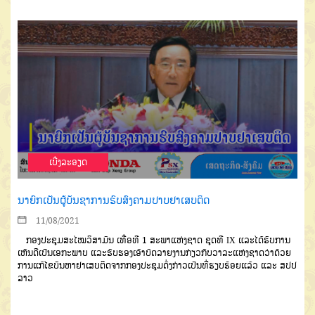
ເບີ່ງລະອຽດ
ນາຍົກເປັນຜູ້ບັນຊາການຮົບສົງຄາມປາບຢາເສບຕິດ
11/08/2021
ກອງປະຊຸມສະໄໝວິສາມັນ ເທື່ອທີ 1 ສະພາແຫ່ງຊາດ ຊຸດທີ IX ແລະໄດ້ຮັບການ
ເຫັນດີເປັນເອກະພາບ ແລະຮັບຮອງເອົາບົດລາຍງານກ່ຽວກັບວາລະແຫ່ງຊາດວ່າດ້ວຍ
ການແກ້ໄຂບັນຫາຢາເສບຕິດຈາກກອງປະຊຸມດັ່ງກ່າວເປັນທີ່ຮຽບຮ້ອຍແລ້ວ ແລະ ສປປ
ລາວ