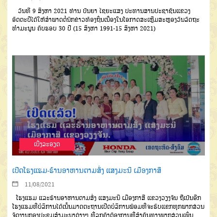
ວັນທີ 9 ສິງຫາ 2021 ທ່ານ ປັນຍາ ໄຊຍະແສງ ປະທານສານປະຊາຊົນແຂວງ
ອັດຕະປືໄດ້ໃຫ້ສໍາພາດຕໍ່ນັກຂ່າວທ້ອງຖິ່ນເນື່ອງໃນໂອກາດສະເຫຼີມສະຫຼອງວັນລັດຖະ
ທໍາມະນູນ ຄົບຮອບ 30 ປີ (15 ສິງຫາ 1991-15 ສິງຫາ 2021)
ເບີ່ງລະອຽດ
ເປີດໂຮງແຮມ-ຮ້ານອາຫານຕາມສັ່ງ ແສງມະນີ ເມືອງກາສີ
11/08/2021
ໂຮງແຮມ ແລະຮ້ານອາຫານຕາມສັ່ງ ແສງມະນີ ເມືອງກາສີ ແຂວງວຽງຈັນ ຖືເປັນອີກ
ໂຮງແຮມທີ່ບໍລິການໄດ້ເນັ້ນມາດຕະຖານເປີດບໍລິການພ້ອມທີ່ຈະຮັບແຂກທຸກພາກສ່ວນ
ຈັດງານກອງປະຊຸມສຳມະນາຕ່າງໆ ທີ່ລູກຄ້າຕ້ອງການທີ່ສຳຄັນທາງພາກສ່ວນເພິ່ນ