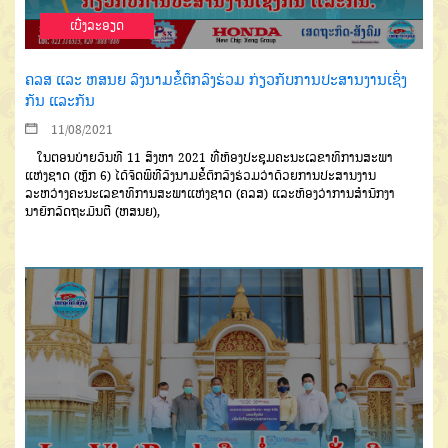
ເບີ່ງລະອຽດ
ຄລສ ແລະ ຫສນຍ ລົງນາມຂໍ້ຕົກລົງຮ່ວມ ກ່ຽວກັບການປະສານງານເຊິ່ງ
ກັນ ແລະກັນ
11/08/2021
ໃນຕອນບ່າຍ
ວັນທີ 11 ສິງຫາ 2021 ທີ່ຫ້ອງ
ປະຊຸມຄະນະເ
ລຂາທິການສະພາ
ແຫ່
ງຊາດ
(ຫຼັກ 6)
ໄດ້ຈັດພິທີລົງນາມຂໍ້ຕົກລົງຮ່ວມວ່າດ້ວຍການປະສານງານ
ລະຫວ່າງຄະນະເລຂາທິການສະພາແຫ່ງຊາດ
(ຄລສ)
ແລະຫ້ອງວ່າການສໍານັກງາ
ນາຍົກລັດຖະມົນຕີ
(ຫສນຍ)
,