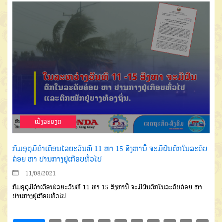
ເບີ່ງລະອຽດ
ກົມອຸຕຸມີຄຳເຕືອນໄລຍະວັນທີ 11 ຫາ 15 ສິງຫານີ້ ຈະມີຝົນຕົກໃນລະດັບ
ຄ່ອຍ ຫາ ປານກາງຢູ່ເກືອບທົ່ວໄປ
11/08/2021
ກົມອຸຕຸມີຄຳເຕືອນໄລຍະວັນທີ 11 ຫາ 15 ສິງຫານີ້ ຈະມີຝົນຕົກໃນລະດັບຄ່ອຍ ຫາ
ປານກາງຢູ່ເກືອບທົ່ວໄປ