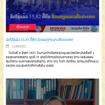
ເບີ່ງລະອຽດ
ລັດໃຊ້ແລ້ວ 15,82 ຕື້ກີບ ຮັບແຮງງານລາວຄືນປະເທດ
11/08/2021
ໃນວັນທີ 9 ສິງຫາ 2021 ໃນວາລະດໍາເນີນກອງປະຊຸມສະໄໝວິສາມັນເທື່ອທີ 1
ຂອງສະພາແຫ່ງຊາດ ຊຸດທີ IX ພາຍໃຕ້ການເປັນປະທານຂອງ ທ່ານ ໄຊສົມພອນ
ພົມວິຫານ ປະທານສະພາແຫ່ງຊາດ, ທ່ານ ນາງ ໃບຄຳ ຂັດທິຍະ ລັດຖະມົນຕີກະຊວງ
ແຮງງານ ແລະສະຫວັດດີການສັງຄົມ (ຮສສ)