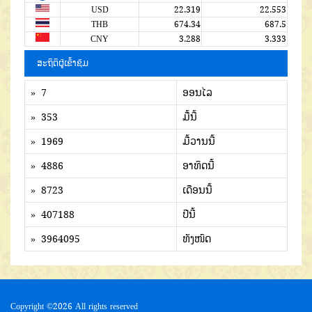
USD
22.319
22.553
THB
674.34
687.5
CNY
3.288
3.333
ສະຖິຕິຜູ້ເຂົ້າຊົມ
» 7
ອອນໄລ
» 353
ມື້ນີ້
» 1969
ມື້ວານນີ້
» 4886
ອາທິດນີ້
» 8723
ເດືອນນີ້
» 407188
ປີນີ້
» 3964095
ທັງໜົດ
Copyright ©
2026 All rights reserved