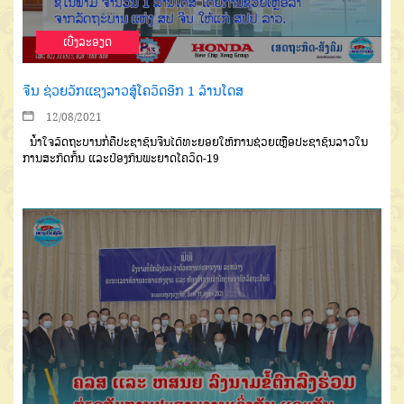
ເບີ່ງລະອຽດ
ຈີນ ຊ່ວຍວັກແຊງລາວສູ້ໂຄວິດອີກ 1 ລ້ານໂດສ
12/08/2021
ນໍ້າໃຈລັດຖະບານກໍ່ຄືປະຊາຊົນຈີນໄດ້ທະຍອຍໃຫ້ການຊ່ວຍເຫຼືອປະຊາຊົນລາວໃນ
ການສະກັດກັ້ນ ແລະປ້ອງກັນພະຍາດໂຄວິດ-19