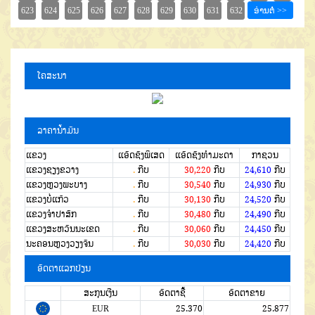
ໂຄສະນາ
ລາຄານໍ້າມັນ
ແຂວງ
ແອັດຊັງພິເສດ
ແອັດຊັງທຳມະດາ
ກາຊວນ
ແຂວງຊຽງຂວາງ
.
ກີບ
30,220
ກີບ
24,610
ກີບ
ແຂວງຫຼວງພະບາງ
.
ກີບ
30,540
ກີບ
24,930
ກີບ
ແຂວງບໍ່ແກ້ວ
.
ກີບ
30,130
ກີບ
24,520
ກີບ
ແຂວງຈໍາປາສັກ
.
ກີບ
30,480
ກີບ
24,490
ກີບ
ແຂວງສະຫວັນນະເຂດ
.
ກີບ
30,060
ກີບ
24,450
ກີບ
ນະຄອນຫຼວງວຽງຈັນ
.
ກີບ
30,030
ກີບ
24,420
ກີບ
ອັດຕາແລກປ່ຽນ
ສະກຸນເງີນ
ອັດຕາຊື້
ອັດຕາຂາຍ
EUR
25.370
25.877