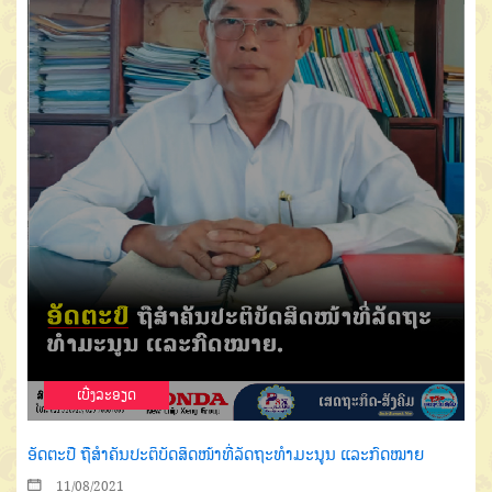
ເບີ່ງລະອຽດ
ອັດຕະປື ຖືສຳຄັນປະຕິບັດສິດໜ້າທີ່ລັດຖະທຳມະນູນ ແລະກົດໝາຍ
11/08/2021