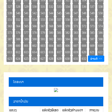
ໂຄສະນາ
ລາຄານໍ້າມັນ
ແຂວງ
ແອັດຊັງພິເສດ
ແອັດຊັງທຳມະດາ
ກາຊວນ