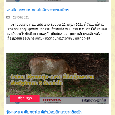
ລາວຮັບອຸປະກອນກວດໂຄວິດຈາກອາເມລິກາ
25/06/2021
ນະຄອນຫຼວງວຽງຈັນ, ສປປ ລາວ-ໃນວັນທີ 22 ມິຖຸນາ 2021 ທີ່ຜ່ານມານີ້ທ່ານ
ເອກອັກຄະລັດຖະທູດສະຫະລັດອາເມລິກາປະຈຳ ສປປ ລາວ ທ່ານ ດຣ.ປີເຕີ ເຮມ໋ອນ
ແລະບັນດາເຈົ້າໜ້າທີ່ຈາກກະຊວງປ້ອງກັນປະເທດຂອງສະຫະລັດອາເມລິກາໄດ້ມອບ
ເຄື່ອງຊ່ວຍເຫຼືອອຸປະກອນການແພດສຳລັບການກວດພະຍາດໂຄວິດ-19
ເບີ່ງລະອຽດ
ງົວ-ຄວາຍ 6 ພັນກວ່າໂຕ ທີ່ຄໍາມ່ວນຕິດພະຍາດຜິວໜັງ