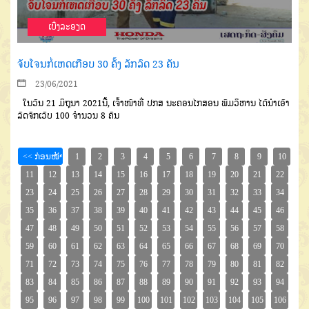
ເບີ່ງລະອຽດ
ຈັບໂຈນກໍ່ເຫດເກືອບ 30 ຄັ້ງ ລັກລົດ 23 ຄັນ
23/06/2021
ໃນວັນ 21 ມິຖຸນາ 2021ນີ້, ເຈົ້າໜ້າທີ່ ປກສ ນະຄອນໄກສອນ ພົມວິຫານ ໄດ້ນໍາເອົາ
ລົດຈັກເວັບ 100 ຈໍານວນ 8 ຄັນ