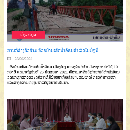
ເບີ່ງລະອຽດ
ການກໍ່ສ້າງຂົວຂ້າມຫ້ວຍບ້ານເສັດນໍ້າອ້ອມສຳເລັດໃນມໍ່ໆນີ້
23/06/2021
ຂົວຂ້າມຫ້ວຍບ້ານເສັດນໍ້າອ້ອມ ເມືອງໂຂງ ແຂວງຈຳປາສັກ ມີອາຍຸການນຳໃຊ້ 10
ກວ່າປີ ແຕ່ມາເຖິງວັນທີ 25 ພຶດສະພາ 2021 ທີ່ຜ່ານມາຂົວດັ່ງກ່າວກໍ່ໄດ້ຫັກລົງຍ້ອນ
ລົດບັກທຸກແກ່ວັດສະດຸກໍ່ສ້າງທີ່ມີນໍ້າໜັກເກີນເຂົ້າຢຽບເປັນເຫດໃຫ້ຂົວດັ່ງກ່າວຫັກ
ແລະສ້າງຄວາມຫຍຸ້ງຍາກແກ່ຜູ້ສັນຈອນໄປມາ.