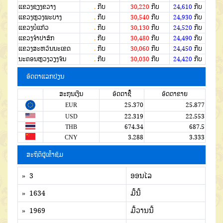
ແຂວງຊຽງຂວາງ
.
ກີບ
30,220
ກີບ
24,610
ກີບ
ແຂວງຫຼວງພະບາງ
.
ກີບ
30,540
ກີບ
24,930
ກີບ
ແຂວງບໍ່ແກ້ວ
.
ກີບ
30,130
ກີບ
24,520
ກີບ
ແຂວງຈໍາປາສັກ
.
ກີບ
30,480
ກີບ
24,490
ກີບ
ແຂວງສະຫວັນນະເຂດ
.
ກີບ
30,060
ກີບ
24,450
ກີບ
ນະຄອນຫຼວງວຽງຈັນ
.
ກີບ
30,030
ກີບ
24,420
ກີບ
ອັດຕາແລກປ່ຽນ
ສະກຸນເງີນ
ອັດຕາຊື້
ອັດຕາຂາຍ
EUR
25.370
25.877
USD
22.319
22.553
THB
674.34
687.5
CNY
3.288
3.333
ສະຖິຕິຜູ້ເຂົ້າຊົມ
» 3
ອອນໄລ
» 1634
ມື້ນີ້
» 1969
ມື້ວານນີ້