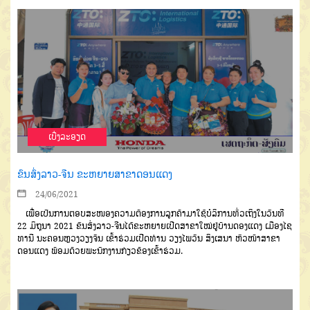
ເບີ່ງລະອຽດ
ຂົນສົ່ງລາວ-ຈີນ ຂະຫຍາຍສາຂາດອນແດງ
24/06/2021
ເພື່ອເປັນການຕອບສະໜອງຄວາມຕ້ອງການລູກຄ້າມາໃຊ້ບໍລິການທົ່ວເຖິງໃນວັນທີ
22 ມິຖຸນາ 2021 ຂົນສົ່ງລາວ-ຈີນໄດ້ຂະຫຍາຍເປີດສາຂາໃໝ່ຢູ່ບ້ານດອງແດງ ເມືອງໄຊ
ທານີ ນະຄອນຫຼວງວຽງຈັນ ເຂົ້າຮ່ວມເປີດທ່ານ ວຽງໄພວັນ ສິງເສນາ ຫົວໜ້າສາຂາ
ດອນແດງ ພ້ອມດ້ວຍພະນັກງານກ່ຽວຂ້ອງເຂົ້າຮ່ວມ.