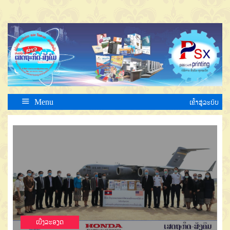
Menu
ເຂົ້າສູ່ລະບົບ
ເບີ່ງລະອຽດ