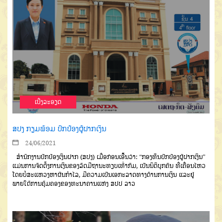
ເບີ່ງລະອຽດ
ສປງ ກຽມພ້ອມ ປົກປ້ອງຜູ້ຝາກເງິນ
24/06/2021
ສໍານັກງານປົກປ້ອງເງິນຝາກ (ສປງ) ເມື່ອກ່ອນເອີ້ນວ່າ: “ກອງທຶນປົກປ້ອງຜູ້ຝາກເງິນ”
ແມ່ນການຈັດຕັ້ງການເງິນຂອງລັດມີຖານະທຽບເທົ່າກົມ, ເປັນນິຕິບຸກຄົນ ທີ່ເຄື່ອນໄຫວ
ໂດຍບໍ່ສະແຫວງຫາຜົນກໍາໄລ, ມີຄວາມເປັນເອກະລາດທາງດ້ານການເງິນ ແລະຢູ່
ພາຍໃຕ້ການຄຸ້ມຄອງຂອງທະນາຄານແຫ່ງ ສປປ ລາວ