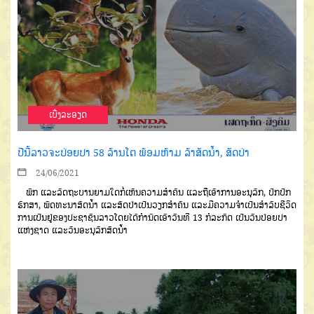
ເບີ່ງລະອຽດ
ປີນີ້ລາວຈະປ່ອຍປາ 58 ລ້ານໂຕ ພ້ອມຫ້າມ ລ້າສັດນໍ້າ, ສັດປ່າ
24/06/2021
ພັກ ແລະລັດຖະບານຍາມໃດກໍ່ເຫັນຄວາມສໍາຄັນ ແລະຖືເອົາການອະນຸລັກ, ປົກປັກ
ຮັກສາ, ພັດທະນາສັດນໍ້າ ແລະສັດປ່າເປັນວຽກສຳຄັນ ແລະມີຄວາມຈໍາເປັນສໍາລັບຊີວິດ
ການເປັນຢູ່ຂອງປະຊາຊົນລາວໂດຍໄດ້ກຳນົດເອົາວັນທີ 13 ກໍລະກົດ ເປັນວັນປ່ອຍປາ
ແຫ່ງຊາດ ແລະວັນອະນຸລັກສັດນໍ້າ