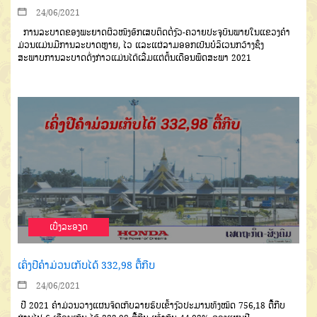
24/06/2021
ການລະບາດຂອງພະຍາດຜິວໜັງອັກເສບຕິດຕໍ່ງົວ-ຄວາຍປະຈຸບັນພາຍໃນແຂວງຄໍາ
ມ່ວນແມ່ນມີການລະບາດຫຼາຍ, ໄວ ແລະແຜ່ລາມອອກເປັນບໍລິເວນກວ້າງຊຶ່ງ
ສະພາບການລະບາດດັ່ງກ່າວແມ່ນໄດ້ເລີ່ມແຕ່ຕົ້ນເດືອນພຶດສະພາ 2021
ເບີ່ງລະອຽດ
ເຄິ່ງປີຄຳມ່ວນເກັບໄດ້ 332,98 ຕື້ກີບ
24/06/2021
ປີ 2021 ຄຳມ່ວນວາງແຜນຈັດເກັບລາຍຮັບເຂົ້າງົວປະມານທັງໝົດ 756,18 ຕື້ກີບ