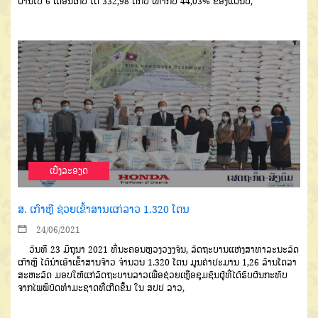
ຜ່ານໄປ 6 ເດືອນເກັບ ໄດ້ 332,98 ຕື້ກີບ ເທົ່າກັບ 44,03% ຂອງແຜນປີ,
ເບີ່ງລະອຽດ
ສ. ເກົາຫຼີ ຊ່ວຍເຂົ້າສານແກ່ລາວ 1.320 ໂຕນ
24/06/2021
ວັນທີ 23 ມິຖຸນາ 2021 ທີ່ນະຄອນຫຼວງວຽງຈັນ, ລັດຖະບານແຫ່ງສາທາລະນະລັດ
ເກົາຫຼີ ໄດ້ນຳເອົາເຂົ້າສານຈ້າວ ຈຳນວນ 1.320 ໂຕນ ມູນຄ່າປະມານ 1,26 ລ້ານໂດລາ
ສະຫະລັດ ມອບໃຫ້ແກ່ລັດຖະບານລາວເພື່ອຊ່ວຍເຫຼືອຊຸມຊົນຜູ້ທີ່ໄດ້ຮັບຜົນກະທົບ
ຈາກໄພພິບັດທໍາມະຊາດທີ່ເກີດຂຶ້ນ ໃນ ສປປ ລາວ,