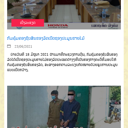
ເບີ່ງລະອຽດ
ກົມຄຸ້ມຄອງຊັບສິນຂອງລັດເປີດຊອງປະມູນຂາຍໄມ້
23/06/2021
ບ່າຍວັນທີ 18 ມິຖຸນາ 2021 ຜ່ານມາທີ່ກະຊວງການເງິນ, ກົມຄຸ້ມຄອງຊັບສິນຂອງ
ລັດໄດ້ເປີດຊອງປະມູນຂາຍໄມ້ຂອງລັດປະເພດຕ່າງໆທີ່ເປັນຂອງກາງຄະດີທີ່ມອບໃຫ້
ກົມຄຸ້ມຄອງຊັບສິນຂອງລັດ, ສະສາງອອກຕາມລະບຽບກົດໝາຍດ້ວຍຮູບການປະມູນ
ແບບເປີດກວ້າງ,