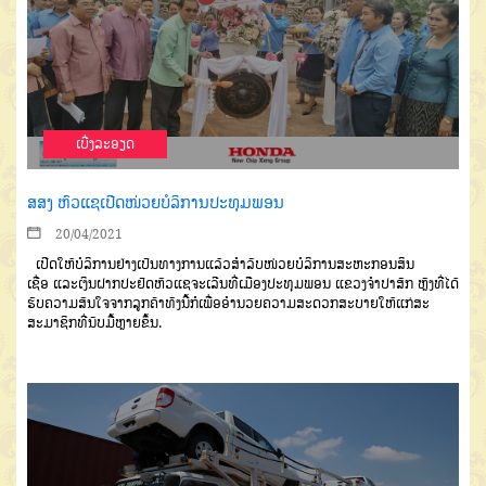
ເບີ່ງລະອຽດ
ສສງ ຫົວແຊເປີດໜ່ວຍບໍລິການປະທຸມພອນ
20/04/2021
ເປີດໃຫ້ບໍລິການຢ່າງເປັນທາງການແລ້ວ
ສຳລັບໜ່ວຍບໍລິ
ການສະຫະກອນສິນ
ເຊື່ອ
ແລະ
ເງິນຝາກປະຢັດຫົວແຊຈະເລີນ
ທີ່ເມືອງປະທຸມພອນ
ແຂວງຈຳ
ປາສັກ
ຫຼັງທີ່ໄດ້
ຮັບຄວາມສົນ
ໃຈ
ຈາກລູກຄ້າ
ທັງນີ້ກໍເພື່ອອຳນວຍ
ຄວາມສະດວກສະບາຍໃຫ້ແກ່ສະ
ສະມາຊິກທີ່ນັບມື້ຫຼາຍຂຶ້ນ
.