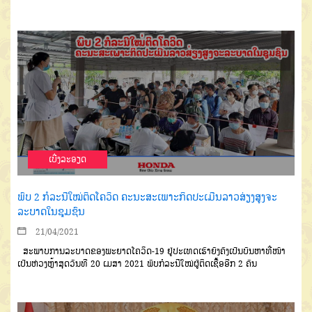
ເບີ່ງລະອຽດ
ພົບ 2 ກໍລະນີໃໝ່ຕິດໂຄວິດ ຄະນະສະເພາະກິດປະເມີນລາວສ່ຽງສູງຈະ
ລະບາດໃນຊຸມຊົນ
21/04/2021
ສະພາບການລະບາດຂອງພະ
ຍາດໂຄວິດ
-19
ຢູ່ປະເທດເຮົາຍັງຄົງ
ເປັນບັນຫາທີ່ໜ້າ
ເປັນຫ່ວງ
ຫຼ້າສຸດວັນທີ
20
ເມສາ
2021
ພົບກໍລະນີໃໝ່ຜູ້ຕິດ
ເຊື້ອອີກ
2
ຄົນ