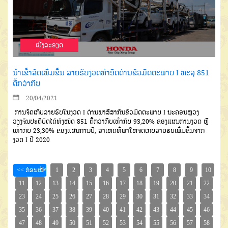
ເບີ່ງລະອຽດ
ນຳເຂົ້າລົດເພີ່ມຂື້ນ ລາຍຮັບງວດທຳອິດດ່ານຂົວມິດຕະພາບ I ທະລຸ 851
ຕື້ກວ່າກີບ
20/04/2021
ການຈັດເກັບລາຍຮັບໃນງວດ
I
ດ່ານພາສີສາກົນຂົວມິດຕະພາບ
I
ນະ
ຄອນຫຼວງ
ວຽງຈັນປະຕິບັດ
ໄດ້ທັງໝົດ
851
ຕື້ກວ່າກີບເທົ່າກັບ
93,20%
ຂອງ
ແຜນການງວດ
ຫຼື
ເທົ່າກັບ
23,30%
ຂອງແຜນການປີ
,
ສາເຫດທີ່ພາໃຫ້ຈັດ
ເກັບລາຍຮັບເພີ່ມຂຶ້ນຈາກ
ງວດ
I
ປີ
2020