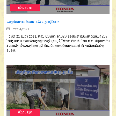
ເບີ່ງລະອຽດ
ຮອງປະທານປະເທດ ເຮັດວຽກຢູ່ໄຊຍະ
22/04/2021
ວັນທີ 21 ເມສາ 2021, ທ່ານ ບຸນທອງ ຈິດມະນີ ຮອງປະທານປະເທດພ້ອມຄະນະ
ໄດ້ຢ້ຽມຢາມ ແລະເຮັດວຽກຢູ່ແຂວງໄຊຍະບູລີ,ໃຫ້ການຕ້ອນຮັບໂດຍ ທ່ານ ພົງສະຫວັນ
ສິດທະວົງ ເຈົ້າແຂວງໄຊຍະບູລີ ພ້ອມດ້ວຍການນໍາຂອງແຂວງໃຫ້ການຕ້ອນຮັບຢ່າງ
ອົບອຸ່ນ.
ເບີ່ງລະອຽດ