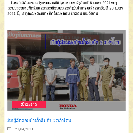
ໂດຍປະຕິບັດຕາມແຈ້ງການເລກທີ01/ສພກ.ສຂ ລົງວັນທີ18 ເມສາ 2021ຂອງ
ຄະນະສະເພາະກິດຂັ້ນແຂວງສະຫັວນນະເຂດດັ່ງນັ້ນໃນຕອນເຊົ້າຂອງວັນທີ 20 ເມສາ
2021 ນີ້, ທາງຄະນະສະເພາະກິດຂັ້ນນະຄອນ ໄກສອນ ພົມວິຫານ
ເບີ່ງລະອຽດ
ກັກຜູ້ລັກລອບນຳເຂົ້າສິນຄ້າ 2 ກວ່າໂຕນ
21/04/2021