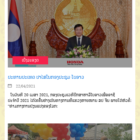
ເບີ່ງລະອຽດ
ປະທານປະເທດ ປາໄສໃນກອງປະຊຸມ ໂບອາວ
22/04/2021
ໃນວັນທີ
20
ເມສາ
2021,
ກອງປະຊຸມເວທີປຶກສາຫາລືໂບອາວ
ເພື່ອອາຊີ
ປະຈຳປີ
2021
ໄດ້ໄຂຂຶ້ນ
ຢ່າງເປັນທາງການທີ່ແຂວງຫາຍໜານ
ສປ
ຈີນ
ພາຍໃຕ້ຫົວຂໍ້
:
“
ທ່າມກາງ
ການປ່ຽນແປງຂອງໂລກ
: