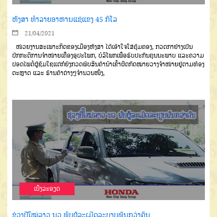
ຫົງສາ ທຳລາຍອາຫານແຊ່ແຂງ 45 ກິໂລ
21/04/2021
ໜ່ວຍງານສະເພາະກິດຂອງເມືອງ
ຫົງສາ
ໄດ້ເອົາໃຈໃສ່ຄຸ້ມຄອງ
,
ກວດກາ
ຢ່າງເປັນ
ປົກກະຕິການຈໍາໜ່າຍເຄື່ອງ
ອຸປະໂພກ
,
ບໍລິໂພກເພື່ອຮັບປະກັນຄຸນນະ
ພາບ
ແລະຄວາມ
ປອດໄພຕໍ່ຜູ້ຊົມໃຊແຕ່ກໍຍັງກວດພົບສິນຄ້ານຳເຂົ້າຜິດກົດໝາຍວາງຈໍາໜ່າຍຢູ່ຕາມທ້ອງ
ຕະຫຼາດ
ແລະ
ຮ້ານຄ້າຕ່າງໆຈໍານວນໜຶ່ງ
,
ເບີ່ງລະອຽດ
ຊ່ວງປີໃໝ່ລາວ ນວ ພົບຜູ້ລະເມີດລະບຽບພັນກວ່າຄົນ