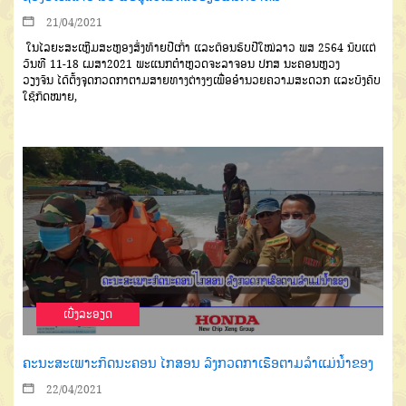
21/04/2021
ໃນໄລຍະສະເຫຼີມສະຫຼອງສົ່ງ
ທ້າຍປີເກົ່າ
ແລະຕ້ອນຮັບປີໃໝ່ລາວ
ພສ
2564
ນ
ັບແຕ່
ວັນທີ
11-18
ເມສາ
2021
ພະແນກຕໍາຫຼວດຈະລາຈອນ
ປກສ
ນະຄອນຫຼວງ
ວຽງຈັນ
ໄດ້ຕັ້ງຈຸດ
ກວດກາຕາມສາຍທາງຕ່າງໆ
ເພື່ອອໍາ
ນວຍຄວາມສະດວກ
ແລະບັງຄັບ
ໃຊ້
ກົດໝາຍ,
ເບີ່ງລະອຽດ
ຄະນະສະເພາະກິດນະຄອນ ໄກສອນ ລົງກວດກາເຮືອຕາມລຳແມ່ນໍ້າຂອງ
22/04/2021