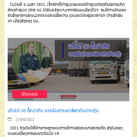
ໃນວັນທີ
6
ເມສາ
2021,
ເຈົ້າ
ໜ້າທີ່ຕໍາຫຼວດພະແນກຕໍາຫຼວດປ້ອງກັນ
ເສດຖະກິດ
ຫ້ອງຕໍາຫຼວດ
ປກສ
ນວ
ໄດ້
ຮັບແຈ້ງຄວາມຈາກພົນລະເມືອງດີວ່າ
:
ຈະມີການລັກລອບ
ຂົນສົ່ງອາຫານທະເລ
ຈາກປະເທດເພື່ອບ້ານ
(
ປະເທດໄທ
)
ຢູ່ເຂດທ່ານາ
ບ້ານສໍາພັນ
ນາ
ເມືອງສັງ
ທອງ
ນວ
.
ເບີ່ງລະອຽດ
ເກັບໄດ້ 50 ຕື້ກວ່າກີບ ລາຍຮັບດ່ານພາສີສາກົນປາກຊັນ
21/04/2021
2021
ຍັງເປັນປີທີ່ທ້າທາຍຫຼາຍ
ປະການຕໍ່ການພັດທະນາເສດຖະກິດ
-
ສັງຄົມຂອງ
ປະເທດເນື່ອງຈາກພະຍາດ
ໂຄວິດ
-19