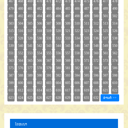
ໂຄສະນາ