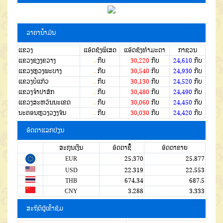
ລາຄານໍ້າມັນ
ແຂວງ
ແອັດຊັງພິເສດ
ແອັດຊັງທຳມະດາ
ກາຊວນ
ແຂວງຊຽງຂວາງ
.
ກີບ
30,220
ກີບ
24,610
ກີບ
ແຂວງຫຼວງພະບາງ
.
ກີບ
30,540
ກີບ
24,930
ກີບ
ແຂວງບໍ່ແກ້ວ
.
ກີບ
30,130
ກີບ
24,520
ກີບ
ແຂວງຈໍາປາສັກ
.
ກີບ
30,480
ກີບ
24,490
ກີບ
ແຂວງສະຫວັນນະເຂດ
.
ກີບ
30,060
ກີບ
24,450
ກີບ
ນະຄອນຫຼວງວຽງຈັນ
.
ກີບ
30,030
ກີບ
24,420
ກີບ
ອັດຕາແລກປ່ຽນ
ສະກຸນເງີນ
ອັດຕາຊື້
ອັດຕາຂາຍ
EUR
25.370
25.877
USD
22.319
22.553
THB
674.34
687.5
CNY
3.288
3.333
ສະຖິຕິຜູ້ເຂົ້າຊົມ