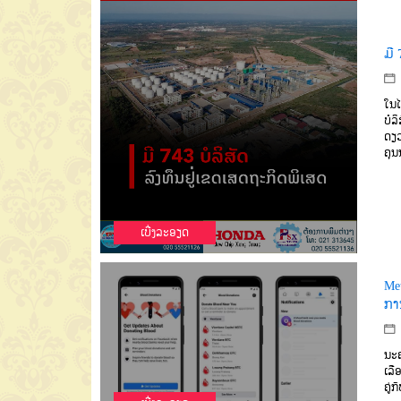
ມີ 
ໃນໄ
ບໍລ
ດຽວ
ຄຸນ
ເບີ່ງລະອຽດ
Met
ກາ
ນະຄ
ເລື
ຄູ່