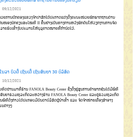
09/12/2021
ວຍການປົກຄອງແຂວງຈຳປາສັກໄດ້ປະກາດແຕ່ງຕັ້ງຄະນະໜ່ວຍພັກຮາກຖານດ່ານ
ົນໜອງນົກຂຽນສະໄໝທີ II ຂຶ້ນຢ່າງເປັນທາງການຫວັງພັກດັນໃຫ້ວຽກງານການຈັດ
ບລາຍຮັບເຂົ້າງົບປະມານໃຫ້ບຸລຸຄາດໝາຍທີ່ກຳນົດໄວ້.
ນລາ ບິວຕີ້ ເຊັນເຕີ້ ເຊັນສັນຍາ 30 ບໍລິສັດ
10/12/2021
ຍທິດຜ່ານມາທີ່ຮ້ານ
FANOLA Beauty Center
ຊຶ່ງຕັ້ງ
ຢູ່ສູນການຄ້າພາກຊັນ
ໄດ້ມີພິທີ
ນ
ສັນຍາຮ່ວມທຸລະກິດລະຫວ່າງຮ້ານ
FANOLA Beauty Center
ແລະ
ຄູ່ຮ່ວມທຸລະກິດ
ໃນພິທີດັ່ງກ່າວໄດ້
ປະກອບມີບັນດາບໍລິສັດຜູ້ນຳເຂົ້າ
ແລະ
ຈັດຈຳໜ່າຍເຄື່ອງສຳອາງ
ຣນຕ່າງໆ