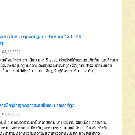
ເດືອນ ປກສ ມ້າງຄະດີກ່ຽວກັບຢາເສບຕິດໄດ້ 1.106
ອງ
08/12/2021
ແຕ່ເດືອນສິງຫາ
ຫາ ເດືອນ
ຕຸລາ
ປີ
2021
ເຈົ້າໜ້າທີ່ຕໍາຫຼວດສະ
ກັດກັ້ນ
ແລະຕ້ານຢາ
ຕິດ
,
ກະຊວງ
ປ້ອງກັນຄວາມສະຫງົບສາມາດມ້າງ
ຄະດີກ່ຽວກັບຢາເສບຕິດໃນຂອບ
ດທົ່ວປະເທດໄດ້ທັງໝົດ
1.106
ເລື່ອງ
,
ຈັບຜູ້ຕ້ອງຫາໄດ້
1.562
ຄົນ
,
ືອງເຟືອງສຳຫຼວດສ້າງແຜນພັດທະນາທ່ອງທ່ຽວ
07/12/2021
ັນທີ
4-5
ທັນວາຜ່ານມານີ້
ນຳໂດຍທ່ານ
ນາງ
ແພງຈັນ
ແພງເມືອງ
ຫົວໜ້າກົມ
ນການ
ແລະການຮ່ວມ
ມືສາກົນ
,
ທ່ານ
ນາງ
ພອນມະລີ
ອິນທະ
ພົມ
ຫົວໜ້າກົມ
ດທະນາການທ່ອງ
ທ່ຽວກະຊວງຖະແຫຼງຂ່າວວັດທະນະ
ທຳ
ແລະທ່ອງທ່ຽວ