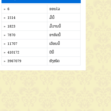
» 6
ອອນໄລ
» 1514
ມື້ນີ້
» 1823
ມື້ວານນີ້
» 7870
ອາທິດນີ້
» 11707
ເດືອນນີ້
» 410172
ປີນີ້
» 3967079
ທັງໜົດ