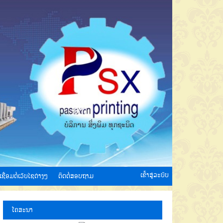
ເຂົ້າສູ່ລະບົບ
ເຊື່ອມຕໍ່ເວັບໄຊຕ່າງໆ
ຕິດຕໍ່ສອບຖາມ
ໂຄສະນາ