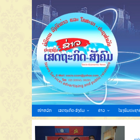
ໜ້າຫລັກ
ເສດຖະກິດ-ສັງຄົມ
ຂ່າວ
ໂຮງພິມປະຊາຊ
ແຕ