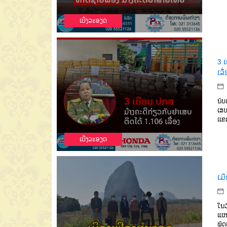
ເບີ່ງລະອຽດ
3 
ເລື່
ນັບ
ເສບ
ເເຂ
ເບີ່ງລະອຽດ
ເມ
ໃນວ
ແຜ
ພັ