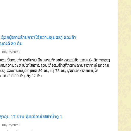
ີ້ ຊ່ວຍຜູ້ເຄາະຮ້າຍຈາກໃຊ້ຄວາມຮຸນແຮງ ແລະຄ້າ
ຸດໄດ້ 80 ຄົນ
08/12/2021
021
ນີ້
ຄະນະກໍາມາທິການ
ເພື່ອຄວາມກ້າວໜ້າຂອງແມ່ຍິງ
ແລະ
ແມ່
-
ເດັກ
ກະຊວງ
ງກັນຄວາມສະ
ຫງົບໄດ້ໃຫ້ການຊ່ວຍເຫຼືອແມ່ຍິງຜູ້ຖືກເຄາະຮ້າຍຈາກການໃຊ້ຄວາມ
ແຮງ
ແລະຄ້າມະນຸດ
ທັງໝົດ
80
ຄົນ
,
ຍິງ
72
ຄົນ
,
ຜູ້ຖືກເຄາະຮ້າຍອາຍຸຕໍ່າ
າ
18
ປີ
ມີ
59
ຄົນ
,
ຍິງ
57
ຄົນ
.
າຊົນ 17 ບ້ານ ຖືກເຂື່ອນໄຟຟ້ານໍ້າອູ 1
08/12/2021