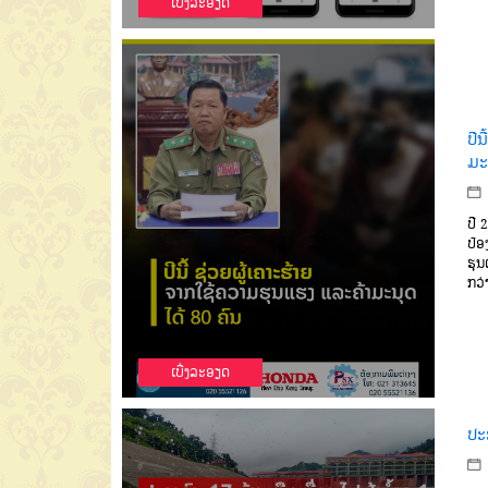
ເບີ່ງລະອຽດ
ປີນ
ມະນ
ປີ
2
ປ້ອ
ຮຸນ
ກວ່
ເບີ່ງລະອຽດ
ປະຊ