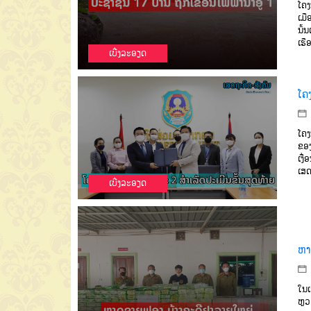
ໂຄງ
ເມື
ນັ້ນ
ເຮື
ເບີ່ງລະອຽດ
ໂຄ
ໂຄງ
ຂອ
ເງື
ເສດ
ເບີ່ງລະອຽດ
ຫາ
ໃນ
ຫຼ