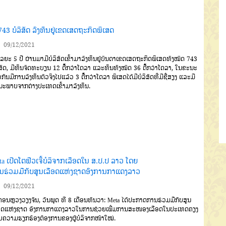
743 ບໍລິສັດ ລົງທຶນຢູ່ເຂດເສດຖະກິດພິເສດ
09/12/2021
ລຍະ 5 ປີ ຜ່ານມາມີບໍລິສັດເຂົ້າມາລົງທຶນຢູ່ບັນດາເຂດເສດຖະກິດພິເສດທັງໝົດ 743
ິສັດ, ມີທຶນຈົດທະບຽນ 12 ຕື້ກວ່າໂດລາ ແລະທຶນທັງໝົດ 36 ຕື້ກວ່າໂດລາ, ໃນຂະນະ
ກັນມີການລົງທຶນຕົວຈິງໄປແລ້ວ 3 ຕື້ກວ່າໂດລາ ພິເສດໄດ້ມີບໍລິສັດທີ່ມີຊື່ສຽງ ແລະມີ
ນະພາບຈາກຕ່າງປະເທດເຂົ້າມາລົງທຶນ.
a ເປີດໂຕຟີວເຈີ້ບໍລິຈາກເລືອດໃນ ສ.ປ.ປ ລາວ ໂດຍ
ນຮ່ວມມືກັບສູນເລືອດແຫ່ງຊາດອົງການກາແດງລາວ
09/12/2021
ອນຫຼວງວຽງຈັນ
,
ວັນພຸດ ທີ
8
ເດືອນທັນວາ:
Meta
ໄດ້ປະກາດການຮ່ວມມືກັບສູນ
ອດແຫ່ງຊາດ
ອົງການກາແດງລາວໃນການຊ່ວຍເພີ່ມການສະໜອງເລືອດໃນປະເທດຄຽງ
ກັບຄວາມຮຽກຮ້ອງຕ້ອງການຂອງຜູ້ບໍລິຈາກໜ້າໃໝ່.