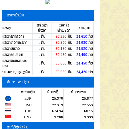
ລາຄານໍ້າມັນ
ແອັດຊັງ
ແອັດຊັງ
ແຂວງ
ກາຊວນ
ພິເສດ
ທຳມະດາ
ແຂວງຊຽງຂວາງ
.
ກີບ
30,220
ກີບ
24,610
ກີບ
ແຂວງຫຼວງພະບາງ
.
ກີບ
30,540
ກີບ
24,930
ກີບ
ແຂວງບໍ່ແກ້ວ
.
ກີບ
30,130
ກີບ
24,520
ກີບ
ແຂວງຈໍາປາສັກ
.
ກີບ
30,480
ກີບ
24,490
ກີບ
ແຂວງສະຫວັນນະ
.
ກີບ
30,060
ກີບ
24,450
ກີບ
ເຂດ
ນະຄອນຫຼວງວຽງຈັນ
.
ກີບ
30,030
ກີບ
24,420
ກີບ
ອັດຕາແລກປ່ຽນ
ສະກຸນເງີນ
ອັດຕາຊື້
ອັດຕາຂາຍ
EUR
25.370
25.877
USD
22.319
22.553
THB
674.34
687.5
CNY
3.288
3.333
ສະຖິຕິຜູ້ເຂົ້າຊົມ