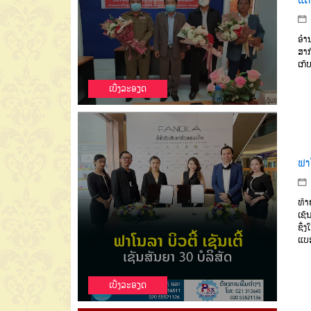
ອຳນ
ສາກ
ເກັ
ເບີ່ງລະອຽດ
ຟາໂ
ທ້າ
ເຊັ
ຊຶ່ງ
ແບ
ເບີ່ງລະອຽດ