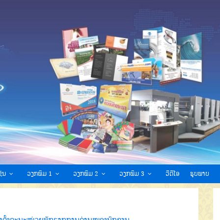
ົນ
ວຽກພິມ 1
ວຽກພິມ 2
ວຽກພິມ 3
ວີດີໂອ
ຮູບພາບ
່ງຕັ້ງຄະນະໜ່ວຍພັກຮາກຖານດ່ານໜອງນົກຂຽນ