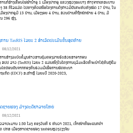
ການກໍ່ສ້າງເຂື່ອນໄຟຟ້ານໍ້າ
ອູ
1
ເມືອງປາກອູ
ແຂວງຫຼວງພະບາງ
ຫ່າງຈາກເທສະບານ
ອງ
38
ກິໂລ
ແມັດ
ໄປທາງທິດເໜືອໂຄງການດັ່ງກ່າວ
ມີຜົນກະທົບທັງໝົດ
17
ບ້ານ
,
ໃນ
ເມືອງປາກອູມີ
13
ບ້ານ
,
ເມືອງງອຍ
4
ບ້ານ
,
ສ່ວນບ້ານທີ່ຖືກຍົກຍ້າຍ
4
ບ
້ານ
,
ມີ
ອນ
296
ຫຼັງ
,
ງການ TaxRIS ໄລຍະ 2 ສໍາເລັດປະເມີນຂັ້ນສຸດທ້າຍ
08/12/2021
ການສ້າງລະບົບຂໍ້ມູນຂ່າວ
ສານຄຸ້ມຄອງລາຍຮັບສ່ວຍສາອາກອນ
ງ
ສປປ
ລາວ
(
TaxRIS
)
ໄລຍະ
2
ແມ່ນໜຶ່ງໃນໂຄງການບຸລິມະສິດທີ່
ຈະນໍາໃຊ້ທຶນກູ້ຢືມ
່ອນໄຂຜ່ອນຜັນ
ຈາກກອງທຶນຮ່ວມມືເພື່ອການພັດທະ
ນາ
ຖະກິດ
(EDCF)
ສ
.
ເກົາຫຼີ
ໄລຍະປີ
2020-2023,
ດຊາຍຟອງ ມ້າງຄະດີຢາລາຍໃຫຍ່
08/12/2021
ເວລາປະມານ
1:30
ໂມງ
ຂອງວັນທີ
6
ທັນວາ
2021,
ເຈົ້າໜ້າທີ່
ພະແນກຕໍາ
ວດ
ປກສ
ເມືອງຫາດຊາຍ
ຟອງ
ນະຄອນຫຼວງວຽງຈັນ