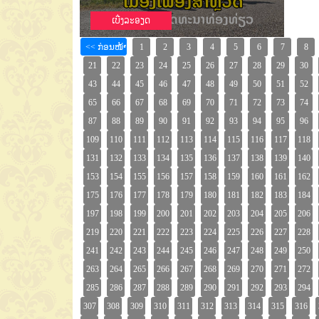
ເບີ່ງລະອຽດ