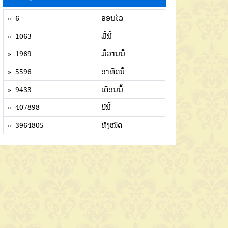
» 6
ອອນໄລ
» 1063
ມື້ນີ້
» 1969
ມື້ວານນີ້
» 5596
ອາທິດນີ້
» 9433
ເດືອນນີ້
» 407898
ປີນີ້
» 3964805
ທັງໜົດ