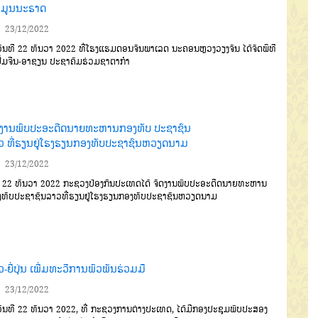
 ມູນນະຣາດ
23/12/2022
ັນທີ 22 ທັນວາ 2022 ທີ່ໂຮງແຮມດອນຈັນພາເລດ ນະຄອນຫຼວງວຽງຈັນ ໄດ້ຈັດພິທີ
ື້ມຈີນ-ອາຊຽນ ປະຊາຄົມຮ່ວມຊາຕາກຳ
ດງານພົບປະອະດີດນາຍທະຫານກອງທັບ ປະຊາຊົນ
ວ ທີ່ຮຽນຢູ່ໂຮງຮຽນກອງທັບປະຊາຊົນຫວຽດນາມ
23/12/2022
 22 ທັນວາ 2022 ກະຊວງປ້ອງກັນປະເທດໄດ້ ຈັດງານພົບປະອະດີດນາຍທະຫານ
ງທັບປະຊາຊົນລາວທີ່ຮຽນຢູ່ໂຮງຮຽນກອງທັບປະຊາຊົນຫວຽດນາມ
-ຍີ່ປຸ່ນ ເພີ່ມທະວີການພົວພັນຮ່ວມມື
23/12/2022
ັນທີ 22 ທັນວາ 2022, ທີ່ ກະຊວງການຕ່າງປະເທດ, ໄດ້ມີກອງປະຊຸມພົບປະສອງ