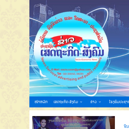
ໜ້າຫລັກ
ເສດຖະກິດ-ສັງຄົມ
ຂ່າວ
ໂຮງພິມປະຊາຊ
ຈີ