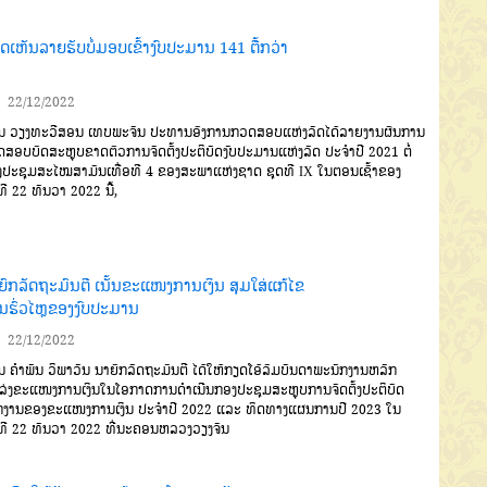
ດເຫັນລາຍຮັບບໍ່ມອບເຂົ້າງົບປະມານ 141 ຕື້ກວ່າ
22/12/2022
ນ ວຽງທະວີສອນ ເທບພະຈັນ ປະທານອົງການກວດສອບແຫ່ງລັດໄດ້ລາຍງານຜົນການ
ສອບບົດສະຫຼຸບຂາດຕົວການຈັດຕັ້ງປະຕິບັດງົບປະມານແຫ່ງລັດ ປະຈຳປີ 2021 ຕໍ່
ປະຊຸມສະໄໝສາມັນເທື່ອທີ 4 ຂອງສະພາແຫ່ງຊາດ ຊຸດທີ IX ໃນຕອນເຊົ້າຂອງ
ທີ 22 ທັນວາ 2022 ນີ້,
ຍົກລັດຖະມົນຕີ ເນັ້ນຂະແໜງການເງິນ ສຸມໃສ່ແກ້ໄຂ
ນຮົ່ວໄຫຼຂອງງົບປະມານ
22/12/2022
ນ ຄຳພັນ ວິພາວັນ ນາຍົກລັດຖະມົນຕີ ໄດ້ໃຫ້ກຽດໂອ້ລົມບັນດາພະນັກງານຫລັກ
່ງຂະແໜງການເງິນໃນໂອກາດການດຳເນີນກອງປະຊຸມສະຫຼຸບການຈັດຕັ້ງປະຕິບັດ
ກງານຂອງຂະແໜງການເງິນ ປະຈຳປີ 2022 ແລະ ທິດທາງແຜນການປີ 2023 ໃນ
ທີ 22 ທັນວາ 2022 ທີ່ນະຄອນຫລວງວຽງຈັນ