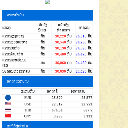
ລາຄານໍ້າມັນ
ແອັດຊັງ
ແອັດຊັງ
ແຂວງ
ກາຊວນ
ພິເສດ
ທຳມະດາ
ແຂວງຊຽງຂວາງ
.
ກີບ
30,220
ກີບ
24,610
ກີບ
ແຂວງຫຼວງພະບາງ
.
ກີບ
30,540
ກີບ
24,930
ກີບ
ແຂວງບໍ່ແກ້ວ
.
ກີບ
30,130
ກີບ
24,520
ກີບ
ແຂວງຈໍາປາສັກ
.
ກີບ
30,480
ກີບ
24,490
ກີບ
ແຂວງສະຫວັນນະ
.
ກີບ
30,060
ກີບ
24,450
ກີບ
ເຂດ
ນະຄອນຫຼວງວຽງຈັນ
.
ກີບ
30,030
ກີບ
24,420
ກີບ
ອັດຕາແລກປ່ຽນ
ສະກຸນເງີນ
ອັດຕາຊື້
ອັດຕາຂາຍ
EUR
25.370
25.877
USD
22.319
22.553
THB
674.34
687.5
CNY
3.288
3.333
ສະຖິຕິຜູ້ເຂົ້າຊົມ