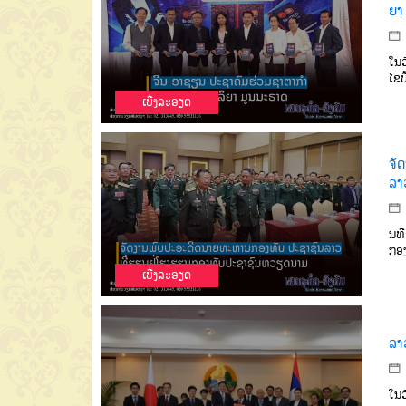
ຍາ
ໃນວ
ໄຂປ
ເບີ່ງລະອຽດ
ຈັ
ລາ
ນທີ
ກອ
ເບີ່ງລະອຽດ
ລາວ
ໃນວ