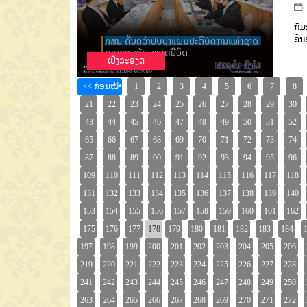
ກົມ
ຄົ້
ເບີ່ງລະອຽດ