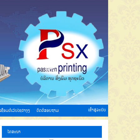
ເຂົ້າສູ່ລະບົບ
ເຊື່ອມຕໍ່ເວັບໄຊຕ່າງໆ
ຕິດຕໍ່ສອບຖາມ
ໂຄສະນາ