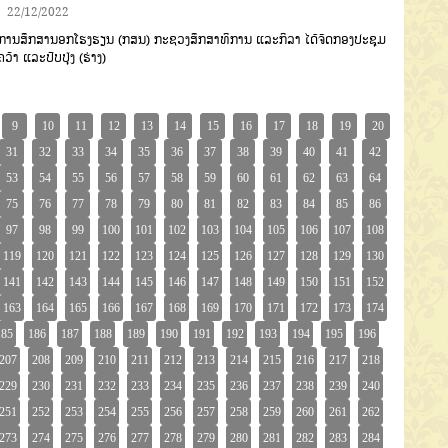
22/12/2022
ການສຶກສານອກໂຮງຮຽນ (ກສນ) ກະຊວງສຶກສາທິການ ແລະກິລາ ໄດ້ຈັດກອງປະຊຸມ
ນຄວ້າ ແລະປັບປຸ່ງ (ຮ່າງ)