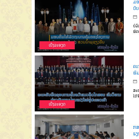
ມອ
ປັບ
ບໍລ
ພັດ
ເບີ່ງລະອຽດ
ຄະ
ພົ
ສະພ
ໄດ້
ເບີ່ງລະອຽດ
ກສ
ຮຽນ