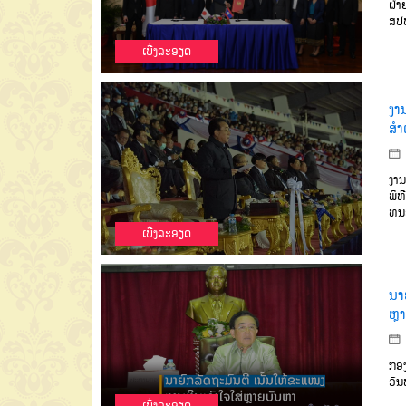
ຝ່າ
ສປປ
ເບີ່ງລະອຽດ
ງາ
ສໍາ
ງານ
ພິທ
ທັນ
ເບີ່ງລະອຽດ
ນາ
ຫຼ
ກອງ
ວັນ
ເບີ່ງລະອຽດ