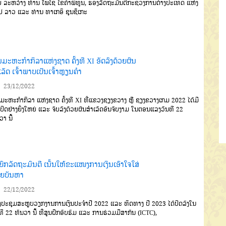
ຍ ລະຫວ່າງ ທ່ານ ໂພໄຊ ໄຂຄໍາພິທູນ, ຮອງລັດຖະມົນຕີກະຊວງການຕ່າງປະເທດ ແຫ່ງ
 ລາວ ແລະ ທ່ານ ທາເກອິ ຊຸນຊຶເກະ
ນມະຫະກຳກິລາແຫ່ງຊາດ ຄັ້ງທີ XI ອັດລົງດ້ວຍຜົນ
ເລັດ ເຈົ້າພາບເປັນເຈົ້າຫຼຽນຄໍາ
23/12/2022
ມະຫະກຳກິລາ ແຫ່ງຊາດ ຄັ້ງທີ XI ທີ່ແຂວງຊຽງຂວາງ ຫຼື ຊຽງຂວາງເກມ 2022 ໄດ້ມີ
ີປິດຢ່າງຍິ່ງໃຫຍ່ ແລະ ຈົບລົງດ້ວຍຜົນສໍາເລັດອັນຈົບງາມ ໃນຕອນແລງວັນທີ 22
ວາ ນີ້
ຍົກລັດຖະມົນຕີ ເນັ້ນໃຫ້ຂະແໜງການເງິນເອົາໃຈໃສ່
າຍບັນຫາ
22/12/2022
ປະຊຸມສະຫຼຸບວຽກງານການເງິນປະຈໍາປີ 2022 ແລະ ທິດທາງ ປີ 2023 ໄດ້ປິດລົງໃນ
ທີ 22 ທັນວາ ນີ້ ທີ່ສູນຝຶກອົບຮົມ ແລະ ການຮ່ວມມືສາກົນ (ICTC),