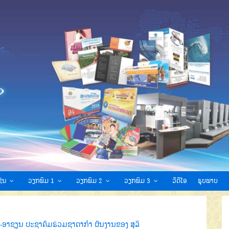
ົນ
ວຽກພິມ 1
ວຽກພິມ 2
ວຽກພິມ 3
ວີດີໂອ
ຮູບພາບ
ນ-ອາຊຽນ ປະຊາຄົມຮ່ວມຊາຕາກຳ ຜົນງານຂອງ ສຸລິ