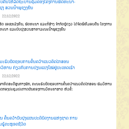
ບຄືນໃຫ້ລັດຖະບານຄຸ້ມຄອງໂຄງການພັດທະນາ-
ປຸງ ສວນນໍ້າພຸຊຽງຍືນ
22/12/2022
ິສັດ ເອເຊຍລົງທຶນ, ພັດທະນາ ແລະກໍ່ສ້າງ ຈຳກັດຜູ້ດຽວ ໄດ້ຈັດພິທີມອບຄືນ ໂຄງການ
ທະນາ ແລະປັບປຸງສວນສາທາລະນະນໍ້າພຸຊຽງຍືນ
ນະຮັບຜິດຊອບການຄົ້ນຄວ້າແນວຄິດໄກສອນ
ມວິຫານ ກ່ຽວກັບການປ່ຽນແປງໃໝ່ຢູ່ປະເທດເຮົາ
22/12/2022
າທິດສະດີສູນກາງພັກ, ຄະນະຮັບຜິດຊອບການຄົ້ນຄວ້າແນວຄິດໄກສອນ ພົມວິຫານ
ຈັດກອງປະຊຸມປະກາດຜົນຂອງການວິທະຍາສາດ ຫົວຂໍ້:
ນ ຄົ້ນຄວ້າປັບປຸ່ງແຜນປະຕິບັດງານແຫ່ງຊາດ ການ
ຮູ້ຕະຫຼອດຊີວິດ