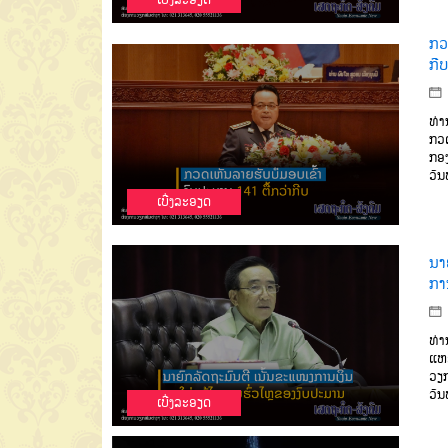
ກວ
ກີບ
ທ່າ
ກວດ
ກອງ
ວັນ
ເບີ່ງລະອຽດ
ນາ
ກາ
ທ່າ
ແຫລ
ວຽ
ວັນ
ເບີ່ງລະອຽດ