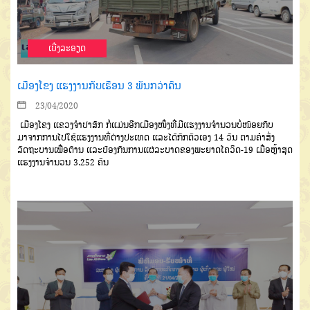
ເບີ່ງລະອຽດ
ເມືອງໂຂງ ແຮງງານກັບເຮືອນ 3 ພັນກວ່າຄົນ
23/04/2020
ເມືອງໂຂງ
ແຂວງຈໍາປາສັກ
ກໍ່
ແມ່ນອີກເມືອງໜຶ່ງທີ່ມີແຮງງານຈໍາ
ນວນບໍ່ໜ້ອຍກັບ
ມາຈາກການໄປໃຊ້ແຮງ
ງານທີ່ຕ່າງປະເ
ທດ
ແ
ລະໄດ້ກັກຕົວເອງ
14
ວັນ
ຕາມຄໍາສັ່ງ
ລັດຖະບານ
ເພື່ອ
ຕ້ານ
ແລະປ້ອງກັນການແຜ່ລະບາດ
ຂອງພະຍາດໂຄວິດ
-19
ເມື່ອຫຼ້າສຸດ
ແຮງງານຈໍານວນ
3.252
ຄົນ