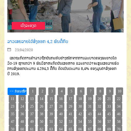
ເບີ່ງລະອຽດ
ລາວເສຍລາຍໄດ້ສົ່ງອອກ 4,2 ພັນຕື້ກີບ
23/04/2020
ເສດຖະກິດການຄ້າລາວຖືກຜົນ
ກະທົບຢ່າງໜັກຈາກການລະບາດ
ຂອງພະຍາດໂຄ
ວິດ
-19
ຫຼາຍກວ່າ
9
ພັນວິສາຫະກິດຜົນເສຍຫາຍ
ແລະ
ຄາດວ່າຈະສູນເສຍລາຍຮັບ
ການສົ່ງ
ອອກປະມານ
4.294,3
ຕື້ກີບ
ຄິດ
ເປັນປະມານ
8
,4
%
ຂອງມູນຄ່າສົ່ງ
ອອກ
ປີ
2019.