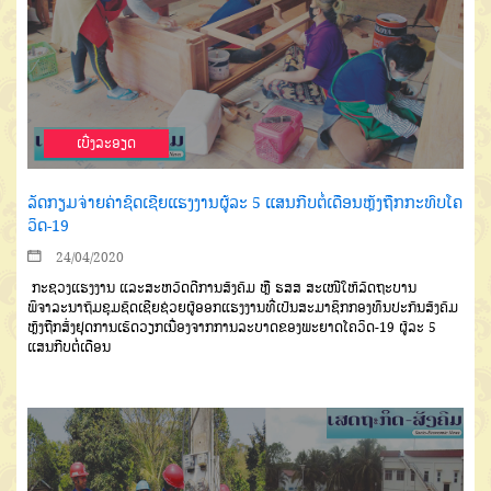
ເບີ່ງລະອຽດ
ລັດກຽມຈ່າຍຄ່າຊົດເຊີຍແຮງງານຜູ້ລະ 5 ແສນກີບຕໍ່ເດືອນຫຼັງຖືກກະທົບໂຄ
ວິດ-19
24/04/2020
ກະຊວງແຮງງານ ແລະສະຫວັດດີການສັງຄົມ ຫຼື ຮສສ ສະເໜີໃຫ້ລັດຖະບານ
ພິຈາລະນາຖົມຂຸມຊົດເຊີຍຊ່ວຍຜູ້ອອກແຮງງານທີ່ເປັນສະມາຊິກກອງທຶນປະກັນສັງຄົມ
ຫຼັງຖືກສັ່ງຢຸດການເຮັດວຽກເນື່ອງຈາກການລະບາດຂອງພະຍາດໂຄວິດ-19 ຜູ້ລະ 5
ແສນກີບຕໍ່ເດືອນ