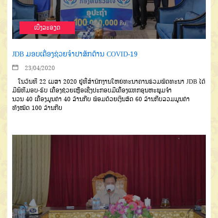
ເບີ່ງລະອຽດ
JDB ມອບເຄື່ອງຊ່ວຍຈໍາປາສັກຕ້ານ COVID-19
23/04/2020
ໃນວັນທີ
22
ເມສາ
2020
ຢູ່ທີ່ສໍານັກງານໃຫຍ່ທະນາຄານຮ່ວມ
ພັດທະນາ
JDB
ໄດ້
ມີພິທີມອບ
-
ຮັບ
ເຄື່ອງຊ່ວຍເຫຼືອເຊີ່ງປະກອບມີເຄື່ອງ
ແທກອຸນຫະພູມຈໍາ
ນວນ
40
ເຄື່ອງມູນ
ຄ່າ
40
ລ້ານກີບ
ພ້ອມດ້ວຍເງິນສົດ
60
ລ້ານກີບລວມມູນຄ່າ
ທັງ
ໝົດ
100
ລ້ານກີບ