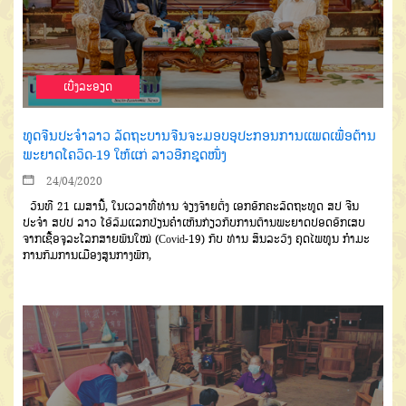
ເບີ່ງລະອຽດ
ທູດຈີນປະຈໍາລາວ ລັດຖະບານຈີນຈະມອບອຸປະກອນການແພດເພື່ອຕ້ານ
ພະຍາດໂຄວິດ-19 ໃຫ້ແກ່ ລາວອີກຊຸດໜຶ່ງ
24/04/2020
ວັນທີ
21
ເມສານີ້
,
ໃນເວລາທີ່ທ່ານ ຈ່ຽງຈ້າຍຕົ່ງ ເອກອັກຄະລັດຖະທູດ ສປ ຈີນ
ປະຈຳ ສປປ ລາວ ໂອ້ລົມແລກປ່ຽນຄໍາເຫັນກ່ຽວກັບການຕ້ານພະຍາດປອດອັກເສບ
ຈາກເຊື້ອຈຸລະໂລກສາຍພັນໃໝ່ (
Covid-19)
ກັບ ທ່ານ ສິນລະວົງ ຄຸດໄພທູນ ກໍາມະ
ການກົມການເມືອງສູນກາງພັກ
,