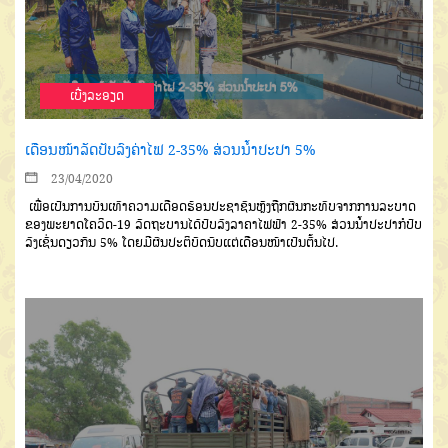
ເບີ່ງລະອຽດ
ເດືອນໜ້າລັດປັບລົງຄ່າໄຟ 2-35% ສ່ວນນໍ້າປະປາ 5%
23/04/2020
ເພື່ອເປັນການບັນເທົາຄວາມເດືອດຮ້ອນປະຊາຊົນຫຼັງຖືກຜົນກະທົບຈາກການລະບາດ
ຂອງພະຍາດໂຄວິດ-19 ລັດຖະບານໄດ້ປັບລົງລາຄາໄຟຟ້າ 2-35% ສ່ວນນໍ້າປະປາກໍປັບ
ລົງເຊັ່ນດຽວກັນ 5% ໂດຍມີຜົນປະຕິບັດນັບແຕ່ເດືອນໜ້າເປັນຕົ້ນໄປ.