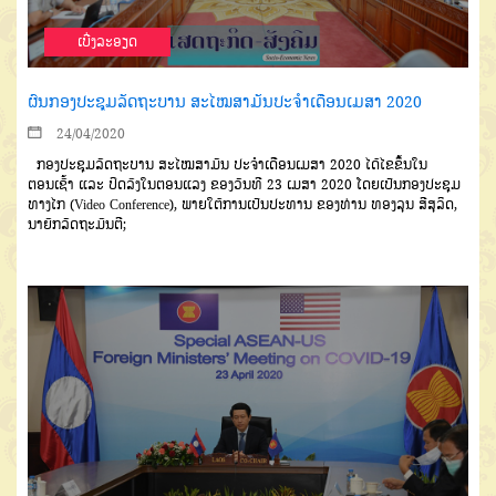
ເບີ່ງລະອຽດ
ຜົນກອງປະຊຸມລັດຖະບານ ສະໄໝສາມັນປະຈຳເດືອນເມສາ 2020
24/04/2020
ກອງປະຊຸມລັດຖະບານ ສະໄໝສາມັນ ປະຈຳເດືອນເມສາ 2020 ໄດ້ໄຂຂຶ້ນໃນ
ຕອນເຊົ້າ ແລະ ປິດລົງໃນຕອນແລງ ຂອງວັນທີ 23 ເມສາ 2020 ໂດຍເປັນກອງປະຊຸມ
ທາງໄກ (
Vide
o Con
ference
)
, ພາຍໃຕ້ການເປັນປະທານ ຂອງທ່ານ ທອງລຸນ ສີສຸລິດ,
ນາຍົກລັດຖະມົນຕີ;