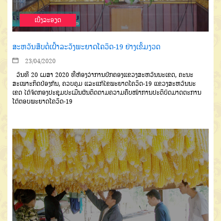
ເບີ່ງລະອຽດ
ສະຫວັນສືບຕໍ່ເຝົ້າລະວັງພະຍາດໂຄວິດ-19 ຢ່າງເຂັ້ມງວດ
23/04/2020
ວັນທີ
20
ເມສາ
2020
ທີ່ຫ້ອງ
ວ່າການປົກຄອງແຂວງສະຫວັນນະເຂດ
,
ຄະນະ
ສະເພາະກິດປ້ອງກັນ
,
ຄວບຄຸມ
ແລະແກ້ໄຂພະຍາດໂຄວິດ
-19
ແຂວງ
ສະຫວັນນະ
ເຂດ
ໄດ້ຈັດກອງປະຊຸມປະ
ເມີນຜົນຕິດຕາມຄວາມຄືບໜ້າການປະ
ຕິບັດມາດຕະການ
ໂຕ້ຕອບພະຍາດໂຄ
ວິດ
-19