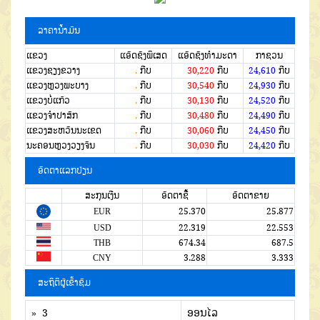
ລາຄານໍ້າມັນ
ແຂວງ
ແອັດຊັງພິເສດ
ແອັດຊັງທຳມະດາ
ກາຊວນ
ແຂວງຊຽງຂວາງ
.
ກີບ
30,220
ກີບ
24,610
ກີບ
ແຂວງຫຼວງພະບາງ
.
ກີບ
30,540
ກີບ
24,930
ກີບ
ແຂວງບໍ່ແກ້ວ
.
ກີບ
30,130
ກີບ
24,520
ກີບ
ແຂວງຈໍາປາສັກ
.
ກີບ
30,480
ກີບ
24,490
ກີບ
ແຂວງສະຫວັນນະເຂດ
.
ກີບ
30,060
ກີບ
24,450
ກີບ
ນະຄອນຫຼວງວຽງຈັນ
.
ກີບ
30,030
ກີບ
24,420
ກີບ
ອັດຕາແລກປ່ຽນ
ສະກຸນເງີນ
ອັດຕາຊື້
ອັດຕາຂາຍ
EUR
25.370
25.877
USD
22.319
22.553
THB
674.34
687.5
CNY
3.288
3.333
ສະຖິຕິຜູ້ເຂົ້າຊົມ
» 3
ອອນໄລ