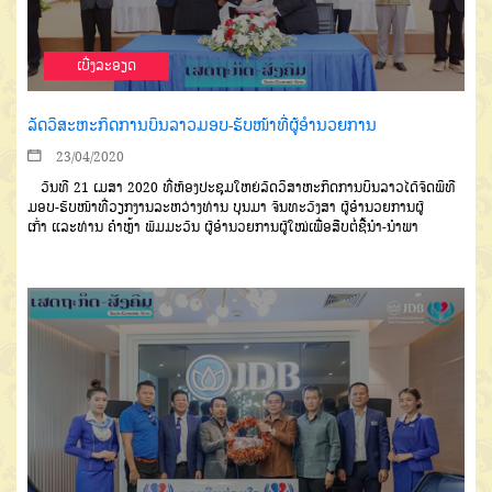
ເບີ່ງລະອຽດ
ລັດວິສະຫະກິດການບິນລາວມອບ-ຮັບໜ້າທີ່ຜູ້ອຳນວຍການ
23/04/2020
ວັນທີ
21
ເມສາ
2020
ທີ່ຫ້ອງ
ປະຊຸມໃຫຍ່ລັດວິສາຫະກິດການບິນລາວ
ໄດ້ຈັດພິທີ
ມອບ
-
ຮັບ
ໜ້າທີ່ວຽກງານລະ
ຫວ່າງທ່ານ
ບຸນມາ
ຈັນທະວົງສາ
ຜູ້ອໍາ
ນວຍການຜູ້
ເກົ່າ
ແລະທ່ານ
ຄໍາຫຼ້າ
ພົມ
ມະວັນ
ຜູ້ອໍານວຍການຜູ້ໃໝ່
ເພື່ອສືບຕໍ່ຊີ້
ນໍາ
-
ນໍາພາ