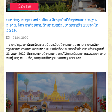
ເບີ່ງລະອຽດ
ກອງ​ປະ​ຊຸມ​​ທາງໄກ ສະໄໝພິເສດ ​ລັດຖ​ະ​ມົນ​ຕີ​ຕ່າງ​ປະ​ເທດ ​ອາ​ຊຽນ-
ສ.ອາເມລິກາ ວ່າດ້ວຍການຕ້ານການແຜ່ລະບາດຂອງເຊື້ອພະຍາດ ໂຄ
ວິດ-19.
24/04/2020
ກອງປະຊຸມທາງໄກສະໄໝພິເສດ
ລັດຖະມົນຕີຕ່າງປະເທດອາຊຽນ-ສ.ອາເມລິກາ
ກ່ຽວກັບການຕ້ານການ
ແຜ່ລະບາດພະຍາດໂຄວິດ-19 ໄດ້ຈັດຂຶ້ນ
ໃນ
ຕອນເຊົ້າຂອງ
​ວັນ​ທີ
23
ເມ​ສາ
2020
ທີ່ກະຊວງການຕ່າງປະເທດພາຍໃຕ້ການເປັນປະທານຮ່ວມຂອງ ທ່ານ
ສະເຫຼີມໄຊ ກົມມະສິດ, ລັດຖະມົນຕີຕ່າງປະເທດ
ແຫ່ງ ສປປ ລາວ