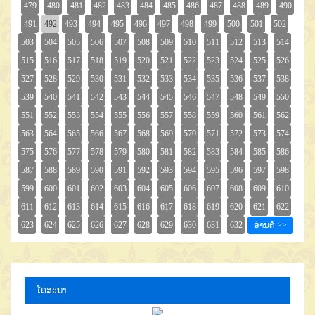
ໂຄສະນາ