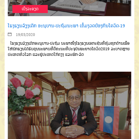
ເບີ່ງລະອຽດ
ໂຮງຮຽນລ້ຽງເດັກ ອະນຸບານ-ປະຖົມນະພາ ເຂັ້ມງວດປ້ອງກັນໂຄວິດ-19
19/03/2020
ໂຮງຮຽນລ້ຽງເດັກ
ອະນຸບານ
-
ປະຖົມ
ນະພາ
ໜຶ່ງໂຮງຮຽນເອກະຊົນທີ່
ທຸ້ມທຸກດ້ານ
ເພື່ອ
ໃຫ້ນັກຮຽນໄດ້ຮັບຄຸນ
ນະພາບທີ່ດ
ຂ
ະນະທີ່ປະຈຸບັນພະຍາດໂຄ
ວິດ
2019
ລະບາດຫຼາຍ
ປະເທດທົ່ວໂລກ
ແລະຢູ່ປະເທດໃກ້ຄຽງ
ແລະພັກ
-
ລັດ