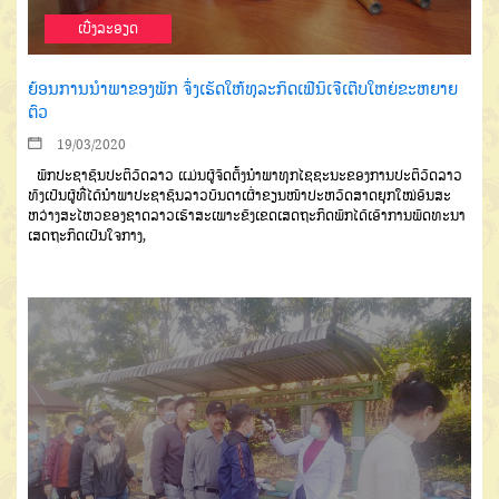
ເບີ່ງລະອຽດ
ຍ້ອນການນຳພາຂອງພັກ ຈຶ່ງເຮັດໃຫ້ທຸລະກິດເຟີນິເຈີເຕີບໃຫຍ່ຂະຫຍາຍ
ຕົວ
19/03/2020
ພັກປະຊາຊົນ
ປະຕິວັດລາວ
ແມ່ນ
ຜູ້ຈັດຕັ້ງນຳພາທຸກໄຊຊະນະຂອງການປະ
ຕິວັດລາວ
ທັງເປັນຜູ້ທີ່ໄດ້ນຳພາປະຊາ
ຊົນລາວບັນດາເຜົ່າຂຽນໜ້າປະຫວັດ
ສາດຍຸກໃໝ່
ອັນສະ
ຫວ່າງສະໄຫວຂອງ
ຊາດລາວເຮົາ
ສະເພາະຂົງເຂດເສດຖະກິດພັກໄດ້ເອົາການພັດທະນາ
ເສດຖະກິດ
ເປັນໃຈກາງ
,