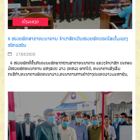
ເບີ່ງລະອຽດ
6 ໜ່ວຍພັກສາຂາທະນາຄານ ຈຳປາສັກເປັນໜ່ວຍພັກປອດໃສເຂັ້ມແຂງ
ໜັກແໜ້ນ
17/03/2020
6
ໜ່ວຍພັກທີ່ຂຶ້ນກັບຄະນະພັກ
ຮາກຖານສາຂາທະນາຄານ
ແຂວງຈໍາ
ປາສັກ
ປະກອບ
ມີໜ່ວຍພັກທະນາຄານ
ແຫ່ງ
ສປປ
ລາວ
(
ທຫລ
)
ພາກໃຕ້
,
ທະ
ນາຄານສົ່ງເສີມ
ກະສິກຳ
,
ທະນາຄານ
ພັດທະນາລາວ
,
ທະນາຄານການຄ້າຕ່າງ
ປະເທດລາວມະຫາຊົນ
,