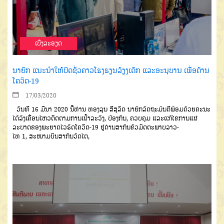
ເບີ່ງລະອຽດ
ນາຍົກ ແນະນຳໃຫ້ປິດຊົ່ວຄາວໂຮງຮຽນລ້ຽງເດັກ ແລະອະນຸບານ ເພື່ອຕ້ານ
ໂຄວິດ-19
17/03/2020
ວັນທີ
16
ມີນາ
2020
ນີ້ທ່ານ
ທອງລຸນ
ສີສຸລິດ
ນາຍົກລັດຖະມົນຕີ
ພ້ອມ
ດ້ວຍຄະນະ
ໄດ້ລົງເຄື່ອນໄຫວຕິດຕາມການ
ເຝົ້າລະວັງ
,
ປ້ອງກັນ
,
ຄວບຄຸມ
ແລະແກ້
ໄຂການແຜ່
ລະບາດຂອງພະຍາດໄວຣັດ
ໂຄວິດ
-19
ຢູ່ດ່ານສາກົນຂົວມິດຕະ
ພາບ
ລາວ
-
ໄທ
1,
ສະໜາມບິນສາກົນ
ວັດໄຕ
,