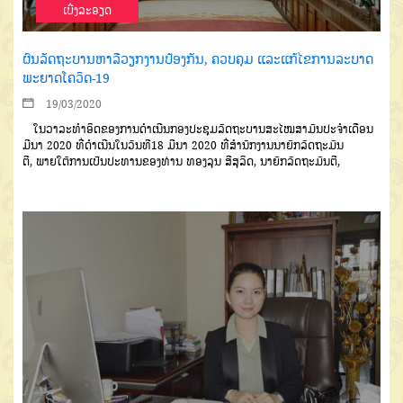
ເບີ່ງລະອຽດ
ຜົນລັດຖະບານຫາລືວຽກງານປ້ອງກັນ, ຄວບຄຸມ ແລະແກ້ໄຂການລະບາດ
ພະຍາດໂຄວິດ-19
19/03/2020
ໃນວາລະທຳອິດຂອງການດຳເນີນ
ກອງປະຊຸມລັດຖະບານ
ສະໄໝສາມັນປະ
ຈຳເດືອນ
ມີນາ
2020
ທີ່ດຳເນີນໃນວັນ
ທີ
18
ມີນາ
2020
ທີ່ສໍານັກງານນາຍົກ
ລັດຖະມົນ
ຕີ
,
ພາຍໃຕ້ການເປັນປະທານ
ຂອງທ່ານ
ທອງລຸນ
ສີສຸລິດ
,
ນາຍົກລັດ
ຖະມົນຕີ
,