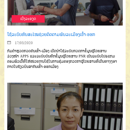
ເບີ່ງລະອຽດ
ໃຊ້ລະບົບທັນສະໄໝຊ່ວຍຕິດຕາມພົນລະເມືອງເຂົ້າ-ອອກ
17/03/2020
ກົມຕຳຫຼວດກວດຄົນເຂົ້າ
-
ເມືອງ
ເປີດນຳໃຊ້ລະບົບກວດກາຂໍ້ມູນຜູ້ໂດຍສານ
ລ່ວງໜ້າ
APPS
ແລະລະບົບບັນ
ທຶກຂໍ້ມູນຜູ້ໂດຍສານ
PNR
ເປັນລະບົບ
ໂປຣແກມ
ຄອມພິວເຕີ້ທີ່ໃຫ້ໜ່ວຍງານ
ໃຊ້ໃນການຄຸ້ມຄອງກວດກາຜູ້ໂດຍສານ
ທີ່ເດີນທາງໆອາ
ກາດໃນຖ້ຽວບິນສາ
ກົນເຂົ້າ
-
ອອກເມືອງ