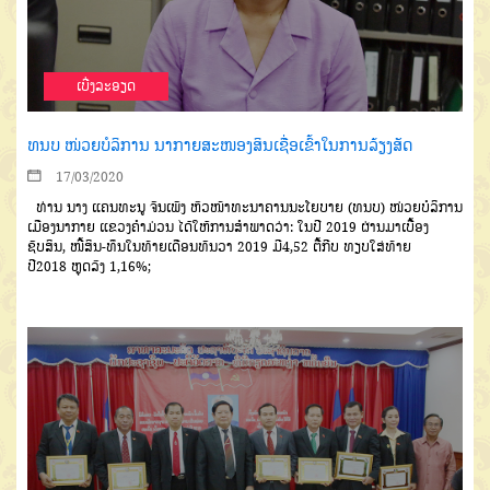
ເບີ່ງລະອຽດ
ທນບ ໜ່ວຍບໍລິການ ນາກາຍສະໜອງສິນເຊື່ອເຂົ້າໃນການລ້ຽງສັດ
17/03/2020
ທ່ານ
ນາງ
ແຄນທະນູ
ຈັນເພັງ
ຫົວໜ້າທະນາຄານນະໂຍບາຍ
(
ທນບ
)
ໜ່ວຍບໍລິການ
ເມືອງນາກາຍ
ແຂວງຄໍາ
ມ່ວນ
ໄດ້ໃຫ້ການສຳພາດວ່າ
:
ໃນປີ
2019
ຜ່ານມາເບື້ອງ
ຊັບສິນ
,
ໜີ້ສິນ
-
ທຶນໃນທ້າຍ
ເດືອນທັນວາ
2019
ມີ
4,52
ຕື້ກີບ
ທຽບ
ໃສ່ທ້າຍ
ປີ
2018
ຫຼຸດລົງ
1,16%;