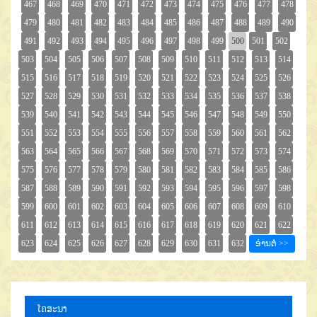
ໂຄສະນາ