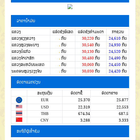
ລາຄານໍ້າມັນ
ແຂວງ
ແອັດຊັງພິເສດ
ແອັດຊັງທຳມະດາ
ກາຊວນ
ແຂວງຊຽງຂວາງ
.
ກີບ
30,220
ກີບ
24,610
ກີບ
ແຂວງຫຼວງພະບາງ
.
ກີບ
30,540
ກີບ
24,930
ກີບ
ແຂວງບໍ່ແກ້ວ
.
ກີບ
30,130
ກີບ
24,520
ກີບ
ແຂວງຈໍາປາສັກ
.
ກີບ
30,480
ກີບ
24,490
ກີບ
ແຂວງສະຫວັນນະເຂດ
.
ກີບ
30,060
ກີບ
24,450
ກີບ
ນະຄອນຫຼວງວຽງຈັນ
.
ກີບ
30,030
ກີບ
24,420
ກີບ
ອັດຕາແລກປ່ຽນ
ສະກຸນເງີນ
ອັດຕາຊື້
ອັດຕາຂາຍ
EUR
25.370
25.877
USD
22.319
22.553
THB
674.34
687.5
CNY
3.288
3.333
ສະຖິຕິຜູ້ເຂົ້າຊົມ