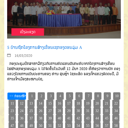
ເບີ່ງລະອຽດ
5 ບ້ານຖືກໂຄງການສ້າງເຂື່ອນເຊກອງຕອນລຸ່ມ A
16/03/2020
ກອງປະຊຸມປຶກສາຫາລືກ່ຽວກັບ
ການທົດແທນຜົນກະທົບຈາກໂຄງການ
ສ້າງເຂື່ອນ
ໄຟຟ້າເຊກອງຕອນລຸ່ມ
A
ໄດ້ຈັດຂຶ້ນໃນວັນທີ
12
ມີນາ
2020
ທີ່
ຫ້ອງວ່າການປົກ ຄອງ
ແຂວງ
ໂດຍການ
ເປັນປະທານຂອງ
ທ່ານ
ອຸ່ນຫຼ້າ
ໄຊຍະ
ສິດ
ຮອງເຈົ້າແຂວງອັດຕະປື
,
ມີ
ທ່ານ
ເຈົ້າເມືອງສະໝາມໄຊ
,