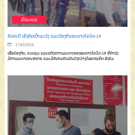
ເບີ່ງລະອຽດ
ອັດຕະປື ເຄັ່ງຄັດເຝົ້າລະວັງ ແລະປ້ອງກັນພະຍາດໂຄວິດ-19
17/03/2020
ເພື່ອປ້ອງກັນ
,
ຄວບຄຸມ
ແລະແກ້
ໄຂການລະບາດຂອງພະຍາດໂຄວິດ
-19
ທີ່ກຳລັງ
ມີການລະບາດຂະຫຍາຍ
ແລະມີຜົນກະທົບເປັນວົງກວ້າງຕໍ່ເສດຖະກິດ
-
ສັງຄົມ