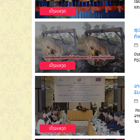
ໄພ
ແຂວ
ເບີ່ງລະອຽດ
ຫຼ
ກ້
ບັນ
ກ່ຽ
ເບີ່ງລະອຽດ
ລາ
ຮັ
ກະຊ
ລາຍ
ຈັດ
ເບີ່ງລະອຽດ