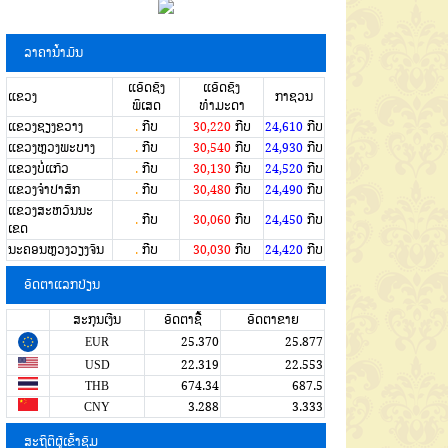
ລາຄານໍ້າມັນ
ແອັດຊັງ
ແອັດຊັງ
ແຂວງ
ກາຊວນ
ພິເສດ
ທຳມະດາ
ແຂວງຊຽງຂວາງ
.
ກີບ
30,220
ກີບ
24,610
ກີບ
ແຂວງຫຼວງພະບາງ
.
ກີບ
30,540
ກີບ
24,930
ກີບ
ແຂວງບໍ່ແກ້ວ
.
ກີບ
30,130
ກີບ
24,520
ກີບ
ແຂວງຈໍາປາສັກ
.
ກີບ
30,480
ກີບ
24,490
ກີບ
ແຂວງສະຫວັນນະ
.
ກີບ
30,060
ກີບ
24,450
ກີບ
ເຂດ
ນະຄອນຫຼວງວຽງຈັນ
.
ກີບ
30,030
ກີບ
24,420
ກີບ
ອັດຕາແລກປ່ຽນ
ສະກຸນເງີນ
ອັດຕາຊື້
ອັດຕາຂາຍ
EUR
25.370
25.877
USD
22.319
22.553
THB
674.34
687.5
CNY
3.288
3.333
ສະຖິຕິຜູ້ເຂົ້າຊົມ