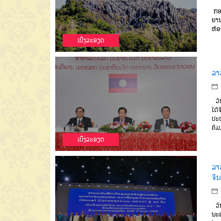
ກອ
ຍາ
ຫ້ອ
ເບີ່ງລະອຽດ
ລາ
ວັ
ໄດ້
ປະ
ຄົ
ເບີ່ງລະອຽດ
ລາ
ຈີນ
ວັ
ນະຄ