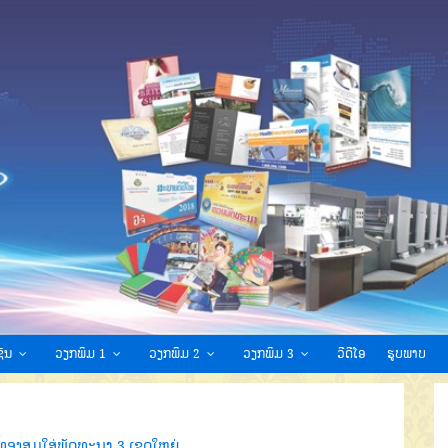
ົນ
ວຽກພິມ 1
ວຽກພິມ 2
ວຽກພິມ 3
ວີດີໂອ
ຮູບພາບ
ງທອງສຸມໃສ່ພັດທະນາ 3 ເຂດໃຫຍ່