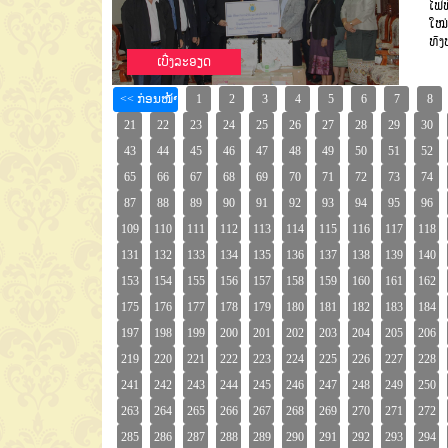
ໄຟຟ
ໃໝ່
ທັງ
ເບີ່ງລະອຽດ