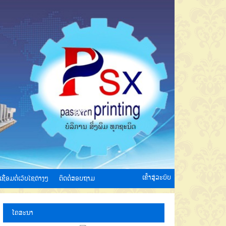
ເຂົ້າສູ່ລະບົບ
ເຊື່ອມຕໍ່ເວັບໄຊຕ່າງໆ
ຕິດຕໍ່ສອບຖາມ
ໂຄສະນາ