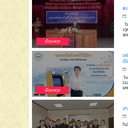
ສະ
ໃນ
ວຽກ
ຈຸດ
ເບີ່ງລະອຽດ
ເອຊ
ບໍ່ໃ
ໃນວ
ໄວ້
ແກ່
ເບີ່ງລະອຽດ
ລາ
ໃນວ