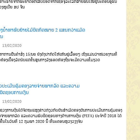
ເຄາະ
ຮ້າຍຈາກພະຍາດອັກເສບປອດຈາກ
ເຊື້ອຈຸລະໂລກສາຍພັນໃໝ່ຢູ່ນະຄອນອູ
ຮັ່ນ
ງຫູເປີ່ຍ
ສປ
ຈີນ
ວງນໍ້າທາພົບຍ້າຍໄມ້ຜິດກົດໝາຍ 2 ແສນກວ່າແມັດ
ອນ
13/02/2020
ຫາການຜືນຄຳສັ່ງ
15/
ນຍ
ຍັງຄົງປາກົດໃຫ້ເຫັນຢູ່ເລື້ອຍໆ
ເຖິງແມ່ນ
ວ່າໜ່ວຍງານທີ່
ວຂ້ອງເບື້ອງລັດນັບ
ແຕ່ຂັ້ນສູນກາງລົງຮອດທ້ອງຖິ່ນຈະມີຄວາມເຂັ້ມງວດ
ວປະເມີນຄຸ້ມຄອງລາຍຈ່າຍພາກລັດ ແລະຄວາມ
ບຜິດຊອບການເງິນ
13/02/2020
ວງການເງິນໄດ້ຈັດຖະແຫຼງ
ຂ່າວ
ກ່ຽວກັບຜົນສໍາເລັດຂອງຜົນການ
ປະເມີນການຄຸ້ມຄອງ
ຈ່າຍພາກລັດ
ແລະຄວາມຮັບຜິດຊອບທາງດ້ານການ
ເງິນ
(PEFA)
ປະຈໍາປີ
2018
ໄດ້
ຂຶ້ນໃນວັນທີ
12
ກຸມພາ
2020
ນີ້
ທີ່ນະ
ຄອນຫຼວງວຽງຈັນ