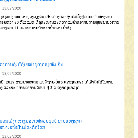
13/02/2020
ອງສັງທອງ
ນະຄອນຫຼວງວຽງ
ຈັນ
ເປັນເມືອງວິລະຊົນ
ມີທີ່ຕັ້ງຢູ່ຕອນ
ເໜືອຫ່າງຈາກ
ຄອນຫຼວງ
60
ກິໂລ
ແມັດ
ທີ່ຄູ່ຂະໜານ
ລະຫວ່າງແມ່ນໍ້າຂອງ
ກັບສາຍພູພະນັງບວກກັບ
້ນທາງເລກ
11
ແລະປະສານກັບສາຍນໍ້າຕອນ
-
ນໍ້າ
ສັງ
ຕາການຊົມໃຊ້ໄຟຟ້າຢູ່ເຊກອງເພີ່ມຂື້ນ
13/02/2020
ນປ
2019
ຜ່ານມາ
ພະແນກພະ
ລັງງານ
-
ບໍ່ແຮ່
ແຂວງເຊກອງ
ໄດ້ເອົາ
ໃຈໃສ່ໃນການ
າງ
ແລະຂະຫຍາຍຕາ
ຂ່າຍໄຟຟ້າ
ຢູ່
3
ເມືອງຂອງແຂວງຄື
:
ມ່ວນເລັ່ງກະກຽມສະເໜີສວນອຸດທິຍານແຫ່ງຊາດ
ນໜາມໜໍ່ເປັນມໍລະດົກໂລກ
13/02/2020