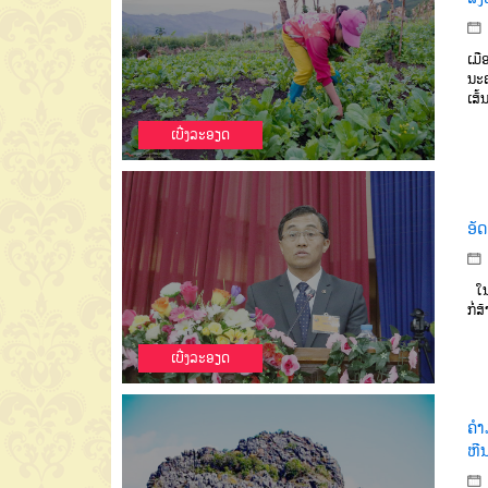
ເມື
ນະ
ເສັ
ເບີ່ງລະອຽດ
ອັດ
ໃ
ກໍ່ສ້
ເບີ່ງລະອຽດ
ຄຳ
ຫີ