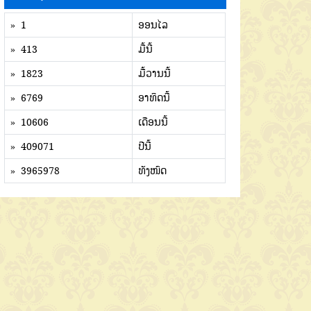
» 1
ອອນໄລ
» 413
ມື້ນີ້
» 1823
ມື້ວານນີ້
» 6769
ອາທິດນີ້
» 10606
ເດືອນນີ້
» 409071
ປີນີ້
» 3965978
ທັງໜົດ