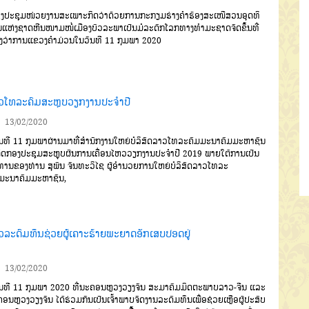
ງປະຊຸມໜ່ວຍງານສະເພາະກິດ
ວ່າດ້ວຍການກະກຽມຮ່າງຄຳຮ້ອງສະ
ເໜີສວນອຸດທິ
ນແຫ່ງຊາດຫີນໜາມໜໍ່
ເມືອງບົວລະພາ
ເປັນມໍລະດົກໂລກທາງ
ທຳມະຊາດ
ຈັດຂຶ້ນທີ່
ງວ່າການແຂວງ
ຄຳມ່ວນໃນວັນທີ
11
ກຸມພາ
2020
ວໂທລະຄົມສະຫຼບວຽກງານປະຈຳປີ
13/02/2020
ນທີ
11
ກຸມພາຜ່ານມາ
ທີ່ສຳນັກ
ງານໃຫຍ່ບໍລິສັດລາວໂທລະຄົມມະນາຄົມມະຫາຊົນ
ຈັດກອງປະຊຸມສະຫຼຸບຜົນ
ການເຄື່ອນໄຫວວຽກງານປະຈຳປີ
2019
ພາຍໃຕ້ການເປັນ
ທານຂອງທ່ານ
ສຸພົນ
ຈັນທະວິໄຊ
ຜູ້ອຳນວຍການໃຫຍ່
ບໍລິສັດ
ລາວໂທລະ
ມມະນາຄົມມະຫາຊົນ
,
ວລະດົມທຶນຊ່ວຍຜູ້ເຄາະຮ້າຍພະຍາດອັກເສບປອດຢູ່
13/02/2020
ນທີ
11
ກຸມພາ
2020
ທີ່ນະຄອນ
ຫຼວງວຽງຈັນ
ສະມາຄົມມິດຕະພາບ
ລາວ
-
ຈີນ
ແລະ
ອນຫຼວງວຽງຈັນ
ໄດ້ຮ່ວມກັນເປັນເຈົ້າພາບຈັດງານລະດົມທຶນເພື່ອຊ່ວຍເຫຼືອຜູ້ປະສົບ