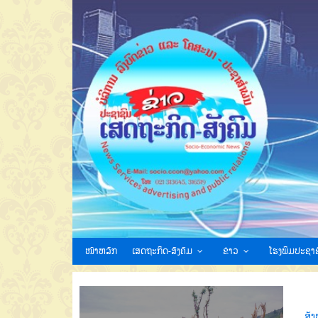
ໜ້າຫລັກ
ເສດຖະກິດ-ສັງຄົມ
ຂ່າວ
ໂຮງພິມປະຊາຊ
ສັ