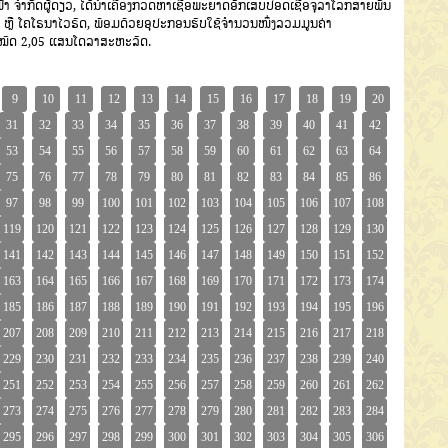
້າ
ຈຳກັດຜູ້ດຽວ
,
ໄດ້ນຳເຄື່ອງກວດຫາເຊື້ອພະຍາດອັກ
ເສບປອດເຊື້ອຈຸລາໂລກສາຍພັນ
ຫຼື
ໂຄໂຣນາ
ໄວຣັດ
,
ພ້ອມດ້ວຍອຸປະກອນຮັບໃຊ້ຈຳນວນໜຶ່ງລວມມູນຄ່າ
ໝົດ
2
,05
ແສນໂດລາສະຫະລັດ
.