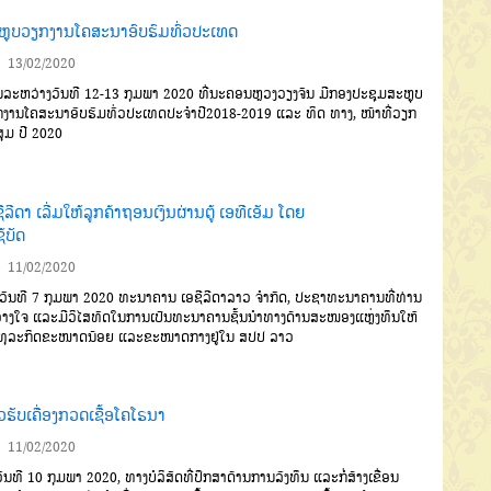
ຫຼຸບວຽກງານໂຄສະນາອົບຮົມທົ່ວປະເທດ
13/02/2020
ລະຫວ່າງວັນທີ
12-13
ກຸມພາ
2020
ທີ່ນະຄອນຫຼວງວຽງຈັນ
ມີກອງ
ປະຊຸມສະຫຼຸບ
ງານໂຄສະນາອົບຮົມ
ທົ່ວປະເທດ
ປະຈຳປີ
2018-
2019
ແ
ລະ
ທິດ ທາງ
,
ໜ້າທີ່ວຽກ
ສຸມ
ປີ
2020
ີລີດາ ເລີ່ມໃຫ້ລູກຄ້າຖອນເງິນຜ່ານຕູ້ ເອທີເອັມ ໂດຍ
ຊ້ບັດ
11/02/2020
ັນທີ
7
ກຸມພາ
2020
ທະ
ນາຄານ
ເອຊີລີດາ
ລາວ
ຈຳກັດ
,
ປະຊາ
ທະນາຄານທີ່ທ່ານ
ວາງໃຈ
ແລະມີວິ
ໄສທັດໃນການເປັນທະນາຄານຊັ້ນນຳ
ທາງດ້ານສະໜອງແຫຼ່ງທຶນໃຫ້
ທຸລະ
ກິດຂະໜາດນ້ອຍ
ແລະຂະໜາດກາງ
ຢູ່ໃນ
ສປປ
ລາວ
ວຮັບເຄື່ອງກວດເຊື້ອໂຄໂຣນາ
11/02/2020
ັນທີ
10
ກຸມພາ
2020,
ທາງບໍລິສັດທີ່ປຶກສາດ້ານການລົງທຶນ
ແລະກໍ່ສ້າງເຂື່ອນ