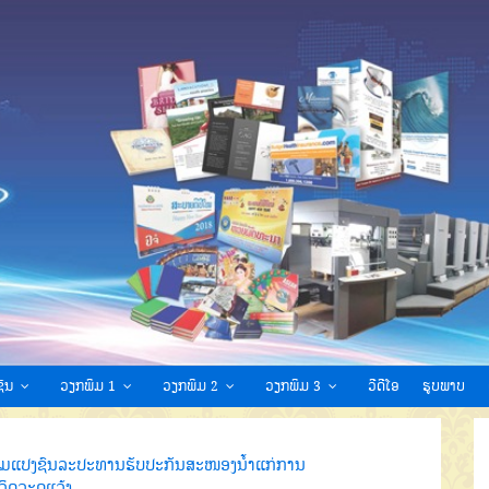
ົນ
ວຽກພິມ 1
ວຽກພິມ 2
ວຽກພິມ 3
ວີດີໂອ
ຮູບພາບ
ອມແປງຊົນລະປະທານຮັບປະກັນສະໜອງນໍ້າແກ່ການ
ລິດລະດູແລ້ງ