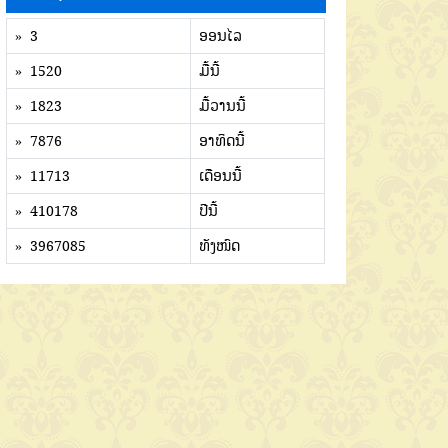
» 3
ອອນໄລ
» 1520
ມື້ນີ້
» 1823
ມື້ວານນີ້
» 7876
ອາທິດນີ້
» 11713
ເດືອນນີ້
» 410178
ປີນີ້
» 3967085
ທັງໜົດ