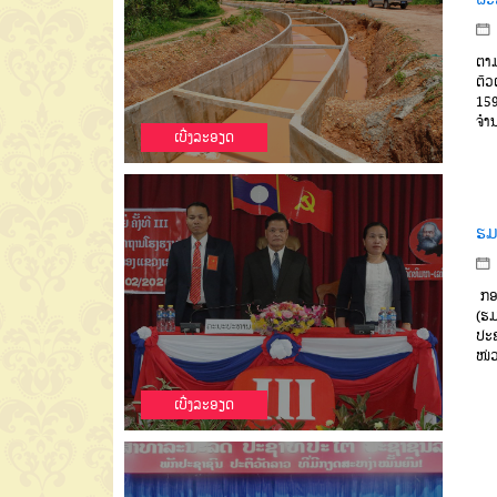
ຕາມ
ຕົວ
159
ຈໍາ
ເບີ່ງລະອຽດ
ຮມ
ກອງ
(ຮມ
ປະຊ
ໜ່ວ
ເບີ່ງລະອຽດ