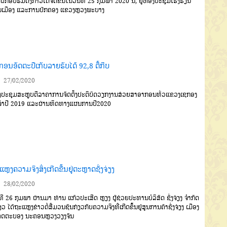
ຝຶກອົບຮົມດັ່ງກ່າວໄດ້ຈັດຂຶ້ນ
ໃນວັນທີ
25
ກຸມພາ
2020
ນີ້
,
ຢູ່ຫ້ອງປະ
ຊຸມໂຮງຮຽນ
ເມືອງ
ແລະການປົກ
ຄອງ
ແຂວງຫຼວງພະບາງ
ອນອັດຕະປືເກັບລາຍຮັບໄດ້ 92,8 ຕື້ກີບ
27/02/2020
ປະຊຸມສະຫຼຸບຕີລາຄາການ
ຈັດຕັ້ງປະຕິບັດວຽກງານສ່ວຍສາອາ
ກອນທົ່ວແຂວງເຊກອງ
ຳປີ
2019
ແລະຜ່ານທິດທາງແຜນການປີ
2020
ຫຼງຄວາມຈິງສິ່ງເກີດຂື້ນຢູ່ຕະຫຼາດຊັ່ງຈ່ຽງ
28/02/2020
ທີ
26
ກຸມພາ ຜ່ານມາ
ທ່ານ
ແກ້ວປະເສີດ
ຫຼຽງ
ຜູ້ຊ່ວຍປະທານບໍລິສັດ
ຊັ່ງຈ່ຽງ
ຈຳກັດ
ດຽວ
ໄດ້ຖະແຫຼງຂ່າວ
ຕໍ່ສື່ມວນຊົນກ່ຽວກັບຄວາມຈິງທີ່ເກີດຂຶ້ນ
ຢູ່ສູນການຄ້າຊັ່ງຈ່ຽງ
ເມືອງ
ຄດຕະ
ບອງ
ນະຄອນຫຼວງວຽງຈັນ