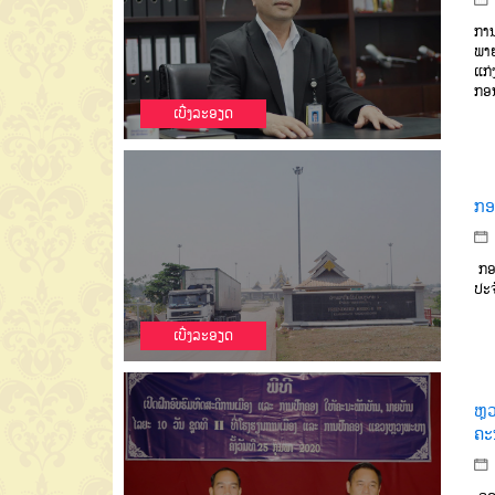
ກາ
ພາ
ແກ່
ກອ
ເບີ່ງລະອຽດ
ກອງ
ກອງ
ປະຈ
ເບີ່ງລະອຽດ
ຫຼ
ຄະ