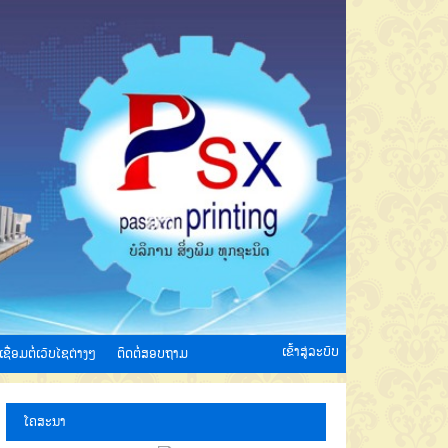
ເຂົ້າສູ່ລະບົບ
ເຊື່ອມຕໍ່ເວັບໄຊຕ່າງໆ
ຕິດຕໍ່ສອບຖາມ
ໂຄສະນາ