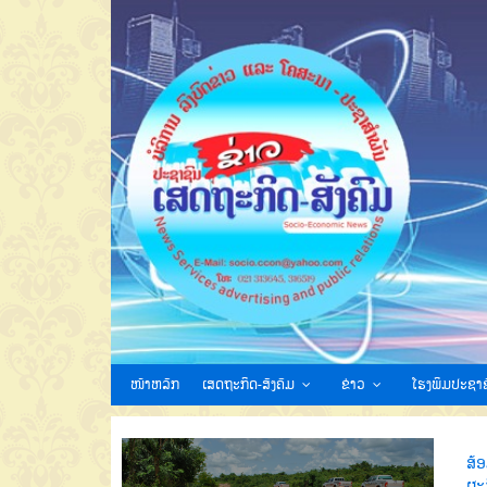
ໜ້າຫລັກ
ເສດຖະກິດ-ສັງຄົມ
ຂ່າວ
ໂຮງພິມປະຊາຊ
ສ້
ຜະ