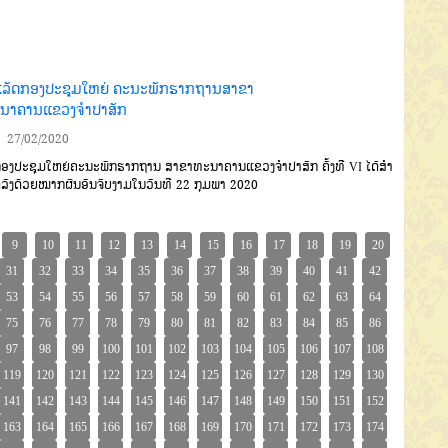
ເລັດກອງປະຊຸມໃຫຍ່ ຄະນະພັກຮາກຖານສາຂາ
ນາຄານແຂວງຈຳປາສັກ
27/02/2020
ງປະຊຸມໃຫຍ່ຄະນະພັກຮາກ
ຖານ
ສາຂາທະນາຄານແຂວງຈຳປາສັກ
ຄັ້ງທີ
VI
ໄດ້ສໍາ
ດລົງດ້ວຍໝາກຜົນອັນ
ຈົບງາມໃນວັນທີ
22
ກຸມພາ
2020