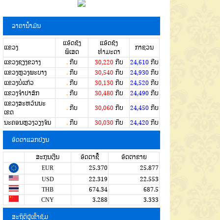
ລາຄານໍ້າມັນ
ແອັດຊັງ
ແອັດຊັງ
ແຂວງ
ກາຊວນ
ພິເສດ
ທຳມະດາ
ແຂວງຊຽງຂວາງ
.
ກີບ
30,220
ກີບ
24,610
ກີບ
ແຂວງຫຼວງພະບາງ
.
ກີບ
30,540
ກີບ
24,930
ກີບ
ແຂວງບໍ່ແກ້ວ
.
ກີບ
30,130
ກີບ
24,520
ກີບ
ແຂວງຈໍາປາສັກ
.
ກີບ
30,480
ກີບ
24,490
ກີບ
ແຂວງສະຫວັນນະ
.
ກີບ
30,060
ກີບ
24,450
ກີບ
ເຂດ
ນະຄອນຫຼວງວຽງຈັນ
.
ກີບ
30,030
ກີບ
24,420
ກີບ
ອັດຕາແລກປ່ຽນ
ສະກຸນເງີນ
ອັດຕາຊື້
ອັດຕາຂາຍ
EUR
25.370
25.877
USD
22.319
22.553
THB
674.34
687.5
CNY
3.288
3.333
ສະຖິຕິຜູ້ເຂົ້າຊົມ