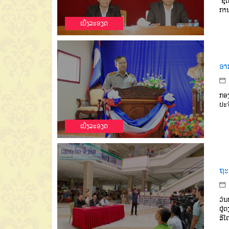
ຊຸດ
ການ
ເບີ່ງລະອຽດ
ອາກ
ກອງ
ປະຈ
ເບີ່ງລະອຽດ
ຖະແ
ວັນ
ຜູ້
ສີໂ