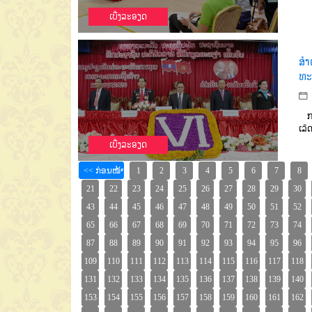
ເບີ່ງລະອຽດ
ສຳ
ທະ
ກອ
ເລັ
ເບີ່ງລະອຽດ