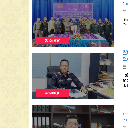
2 
ໃນປ
ພັກ
ເບີ່ງລະອຽດ
ປີ້
ບັນ
ເພື
ຄາ
ປັດ
ເບີ່ງລະອຽດ
ກາ
ເກ