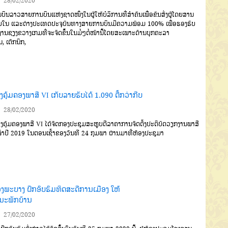
28/02/2020
ນບິນລາວສາຍການບິນແຫ່ງ
ຊາດໜຶ່ງໃນຜູ້ໃຫ້ບໍລິການທີ່ສຳຄັນເພື່ອຂົນ
ສົ່ງຜູ້ໂດຍສານ
ຍໃນ
ແລະຕ່າງປະເທດ
ປະຈຸບັນທາງສາຍການບິນມີຄວາມ
ພ້ອມ
100%
ເພື່ອຮອງຮັບ
ງານ
ຊຽງຂວາງເກມທີ່ຈະຈັດຂຶ້ນໃນມໍ່ໆຕໍ່ໜ້າ
ນີ້ໂດຍສະເພາະດ້ານບຸກຄະລາ
ນ
,
ເຕັກນິກ
,
ຄຸ້ມຄອງພາສີ VI ເກັບລາຍຮັບໄດ້ 1.090 ຕື້ກວ່າກີບ
28/02/2020
ຄຸ້ມຄອງພາສີ
VI
ໄດ້ຈັດ
ກອງປະຊຸມສະຫຼຸບຕີລາຄາການຈັດຕັ້ງ
ປະຕິບັດວຽກງານພາສີ
ໍາປີ
2019
ໃນຕອນເຊົ້າຂອງວັນທີ
24
ກຸມພາ
ຜ່ານມາທີ່ຫ້ອງປະຊຸມ
າ
ວງພະບາງ ຝຶກອົບຮົມທິດສະດີການເມືອງ ໃຫ້
ນະພັກບ້ານ
27/02/2020