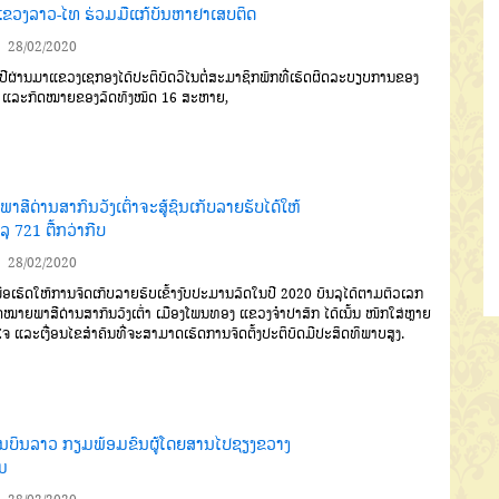
ແຂວງລາວ-ໄທ ຮ່ວມມືແກ້ບັນຫາຢາເສບຕິດ
28/02/2020
ີຜ່ານມາແຂວງເຊກອງໄດ້
ປະຕິບັດວິໄນຕໍ່ສະມາຊິກພັກທີ່ເຮັດຜິດ
ລະບຽບການຂອງ
ແລະກົດໝາຍ
ຂອງລັດທັງໝົດ
16
ສະຫາຍ
,
ນີ້ພາສີດ່ານສາກົນວັງເຕົ່າຈະສູ້ຊົນເກັບລາຍຮັບໄດ້ໃຫ້
ລຸ 721 ຕື້ກວ່າກີບ
28/02/2020
່ອເຮັດໃຫ້ການຈັດເກັບລາຍ
ຮັບເຂົ້າງົບປະມານລັດໃນປີ
2020
ບັນ
ລຸໄດ້ຕາມຕົວເລກ
ດໝາຍພາສີດ່ານ
ສາກົນວັງເຕົ່າ
ເມືອງໂພນທອງ
ແຂວງ
ຈໍາປາສັກ
ໄດ້ເນັ້ນ ໜັກໃສ່ຫຼາຍ
ໄຈ
ແລະ
ເງື່ອນໄຂສໍາຄັນທີ່ຈະສາມາດເຮັດການ
ຈັດຕັ້ງປະຕິບັດມີປະສິດທິພາບສູງ
.
ນບິນລາວ ກຽມພ້ອມຂົນຜູ້ໂດຍສານໄປຊຽງຂວາງ
ມ