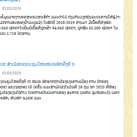
02/03/2020
ຂໍ້ມູນລາຍງານຂອງກະຊວງກະສິກໍາ ແລະປ່າໄມ້ ກ່ຽວກັບວຽກຊົນລະປະທານໃຫ້ຮູ້ວ່າ:
ເລກການສະໜອງນໍ້າລະດູແລ້ງ ໃນສົກປີ 2018-2019 ຜ່ານມາ ມີເນື້ອທີ່ທັງໝົດ
.043 ເຮັກຕາໃນນັ້ນມີເນື້ອທີ່ປູກເຂົ້າ 94.043 ເຮັກຕາ, ປູກພືດ 65.500 ເຮັກຕາ ໃນ
ນວນ 5.718 ໂຄງການ,
ປຂ ສໍາເລັດກອງປະຊຸມໃຫ່ຍໜ່ວຍພັກຄັ້ງທີ II
02/03/2020
ປະຊຸມໃຫຍ່ຄັ້ງທີ III ໜ່ວຍ ພັກຮາກຖານໂຮງຮຽນການເມືອງ-ການ ປົກຄອງ
ປຂ) ແຂວງເຊກອງ ໄດ້ ໄຂຂຶ້ນ ແລະສໍາເລັດລົງໃນວັນທີ 28 ກຸມ ພາ 2020 ທີ່ຫ້ອງ
ຸມໂຮງຮຽນດັ່ງກ່າວ ໂດຍການເປັນປະທານຂອງ ສະຫາຍ ບຸນທັນ ຈູມຈັນທະວົງ ເລຂາ
ຍພັກ, ຫົວໜ້າ ຮມປຂ ແລະ