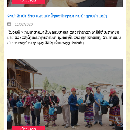
ເບີ່ງລະອຽດ
ຈໍາປາສັກຍົກຍ້າຍ ແລະແຕ່ງຕັ້ງພະນັກງານການນຳຫຼາຍຕໍາແໜ່ງ
11/02/2020
ໃນວັນທີ
7
ກຸມພາຜ່ານມາທີ່
ນະຄອນປາກເຊ
ແຂວງຈໍາປາສັກ
ໄດ້
ມີພິທີປະກາດຍົກ
ຍ້າຍ
ແລະແຕ່ງຕັ້ງພະ
ນັກງານການນໍາ
-
ຄຸ້ມຄອງຂັ້ນແຂວງ
ຫຼາຍຕໍາແໜ່ງ
,
ໂດຍການເປັນ
ປະທານ
ຂອງ
ທ່ານ
ບຸນຖອງ
ດີວິໄຊ
ເຈົ້າແຂວງໆ
ຈໍາປາສັກ
,
ເບີ່ງລະອຽດ