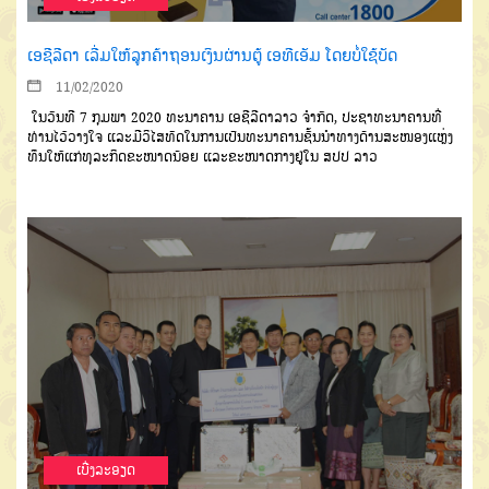
ເອຊີລີດາ ເລີ່ມໃຫ້ລູກຄ້າຖອນເງິນຜ່ານຕູ້ ເອທີເອັມ ໂດຍບໍ່ໃຊ້ບັດ
11/02/2020
ໃນວັນທີ
7
ກຸມພາ
2020
ທະ
ນາຄານ
ເອຊີລີດາ
ລາວ
ຈຳກັດ
,
ປະຊາ
ທະນາຄານທີ່
ທ່ານໄວ້ວາງໃຈ
ແລະມີວິ
ໄສທັດໃນການເປັນທະນາຄານຊັ້ນນຳ
ທາງດ້ານສະໜອງແຫຼ່ງ
ທຶນໃຫ້ແກ່ທຸລະ
ກິດຂະໜາດນ້ອຍ
ແລະຂະໜາດກາງ
ຢູ່ໃນ
ສປປ
ລາວ
ເບີ່ງລະອຽດ