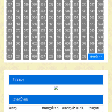
ໂຄສະນາ
ລາຄານໍ້າມັນ
ແຂວງ
ແອັດຊັງພິເສດ
ແອັດຊັງທຳມະດາ
ກາຊວນ