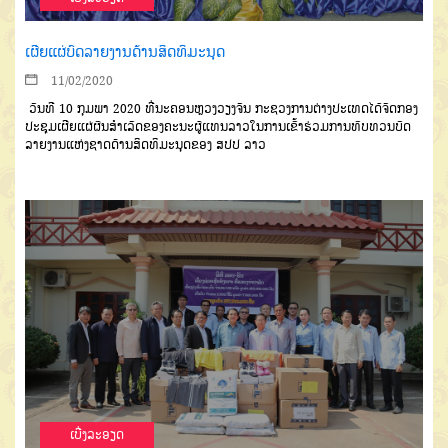
ເຜີຍແຜ່ບົດລາຍງານດ້ານສິດທິມະນຸດ
11/02/2020
ວັນທີ
10
ກຸມພາ
2020
ທີ່ນະ
ຄອນຫຼວງວຽງຈັນ
ກະຊວງການຕ່າງປະ
ເທດໄດ້ຈັດກອງ
ປະຊຸມເຜີຍແຜ່ຜົນສຳ
ເລັດຂອງຄະນະຜູ້ແທນລາວ
ໃນການເຂົ້າ
ຮ່ວມການທົບທວນບົດ
ລາຍງານແຫ່ງ
ຊາດ
ດ້ານສິດທິມະນຸດຂອງ
ສປປ
ລາວ
ເບີ່ງລະອຽດ