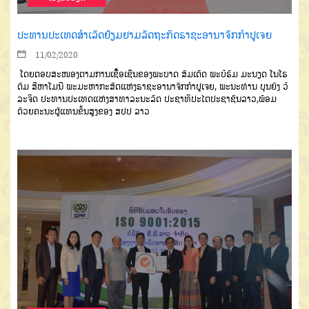
ປະທານປະເທດສໍາເລັດຢ້ຽມຢາມລັດຖະກິດຣາຊະອານາຈັກກໍາປູເຈຍ
11/02/2020
ໂດຍຕອບສະໜອງຕາມການ
ເຊື້ອເຊີນຂອງ
ພະບາດ
ສົມເດັດ
ພະບໍຣົມ
ມະນຽດ
ໂນໂຣ
ດົມ
ສີຫາໂມນີ
ພະມະ
ຫາກະສັດ
ແຫ່ງຣາຊະອານາຈັກກຳປູ
ເຈຍ
,
ພະນະ
ທ່ານ
ບຸນຍັງ
ວໍ
ລະຈິດ
ປະ
ທານປະເທດ
ແຫ່ງ
ສາທາລະນະລັດ
ປະ
ຊາທິປະໄຕ
ປະຊາຊົນລາວ
,
ພ້ອມ
ດ້ວຍ
ຄະນະຜູ້ແທນຂັ້ນສູງຂອງ
ສປປ
ລາວ