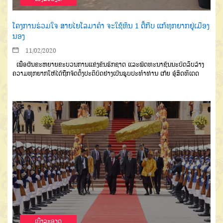
ໂຄງການຮ່ວມໃຈ ສາຍໄຍໂລມາຄໍາ ຈະໃຊ້ທຶນ 1 ຕື້ກີບ ແກ້ທຸກຍາກຢູ່ເມືອງ
ນອງ
11/02/2020
ເພື່ອຜັນຂະຫຍາຍຂະບວນການ
ແຂ່ງຂັນຮັກຊາດ
ແລະພັດທະນາຊົນນະ
ບົດລຶບລ້າງ
ຄວາມທຸກຍາກ
ໃຫ້ໄດ້ຖືກຈັດ
ຕັ້ງປະຕິບັດຢ່າງເປັນຮູບປະທຳ
ທ່ານ
ເກ໊ຍ
ອຸ໋ສິດທິເດດ
ເບີ່ງລະອຽດ