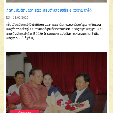
ລັດຖະມົນຕີກະຊວງ ຮສສ ມອບເງິນຊ່ວຍເຫຼືອ 4 ແຂວງພາກໃຕ້
11/02/2020
ເພື່ອເປັນຂວັນກຳລັງໃຈໃຫ້ກັບ
ຂະແໜງ
ຮສສ
ບັນດາແຂວງນັບແຕ່ສູນ
ກາງຈົນຮອດ
ທ້ອງຖິ່ນກ້າວເຂົ້າສູ່ໄລຍະ
ການຈັດຕັ້ງປະຕິບັດແຜນພັດທະນາວຽກ
ງານແຮງງານ
ແລະ
ສະຫວັດດີການສັງ
ຄົມ
ປີ
2020
ໂດຍສະເພາະແຜນພັດ
ທະນາເສດຖະກິດ
-
ສັງຄົມ
ແຫ່ງຊາດ
5
ປີ
ຄັ້ງທີ
8,