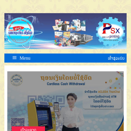
Menu
ເຂົ້າສູ່ລະບົບ
ເບີ່ງລະອຽດ