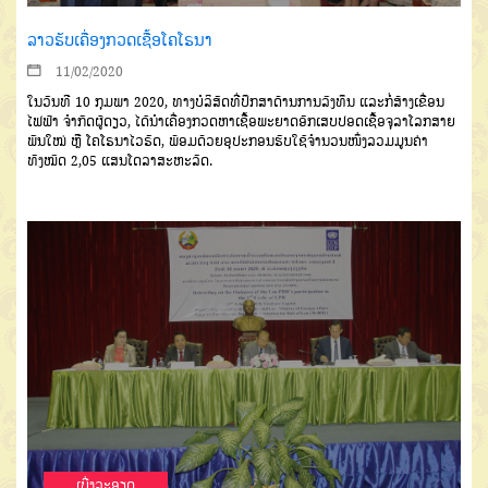
ລາວຮັບເຄື່ອງກວດເຊື້ອໂຄໂຣນາ
11/02/2020
ໃນວັນທີ
10
ກຸມພາ
2020,
ທາງບໍລິສັດທີ່ປຶກສາດ້ານການລົງທຶນ
ແລະກໍ່ສ້າງເຂື່ອນ
ໄຟຟ້າ
ຈຳກັດຜູ້ດຽວ
,
ໄດ້ນຳເຄື່ອງກວດຫາເຊື້ອພະຍາດອັກ
ເສບປອດເຊື້ອຈຸລາໂລກສາຍ
ພັນໃໝ່
ຫຼື
ໂຄໂຣນາ
ໄວຣັດ
,
ພ້ອມດ້ວຍອຸປະກອນຮັບໃຊ້ຈຳນວນໜຶ່ງລວມມູນຄ່າ
ທັງໝົດ
2
,05
ແສນໂດລາສະຫະລັດ
.
ເບີ່ງລະອຽດ