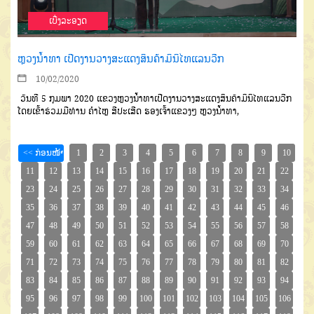
ເບີ່ງລະອຽດ
ຫຼວງນໍ້າທາ ເປີດງານວາງສະແດງສິນຄ້າມິນິໄທແລນວີກ
10/02/2020
ວັນທີ
5
ກຸມພາ
2020
ແຂວງ
ຫຼວງນໍ້າທາເປີດງານວາງສະແດງສິນ
ຄ້າມິນິໄທແລນວີກ
ໂດຍເຂົ້າຮ່ວມມີ
ທ່ານ
ຄໍາໄຫຼ
ສີປະເສີດ
ຮອງເຈົ້າແຂວງໆ
ຫຼວງນໍ້າ
ທາ
,