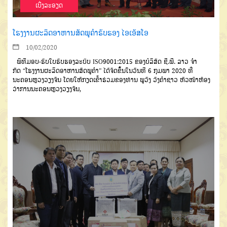
ເບີ່ງລະອຽດ
ໂຮງງານຜະລິດອາຫານສັດພູຄໍາຮັບຮອງ ໄອເອັສໂອ
10/02/2020
ພິທີມອບ
-
ຮັບໃບຮັບຮອງລະບົບ
ISO9001:2015
ຂອງບໍລິສັດ ຊີ
.
ພີ
.
ລາວ
ຈໍາ
ກັດ
“
ໂຮງງານຜະລິດອາຫານ
ສັດພູຄໍາ
”
ໄດ້ຈັດຂຶ້ນໃນວັນທີ
6
ກຸມພາ
2020
ທີ່
ນະຄອນຫຼວງວຽງຈັນ
ໂດຍ
ໃຫ້ກຽດເຂົ້າຮ່ວມຂອງ
ທ່ານ
ພູວົງ
ວົງ
ຄໍາຊາວ
ຫົວໜ້າຫ້ອງ
ວ່າການນະຄອນ
ຫຼວງວຽງຈັນ
,