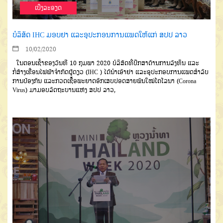
ເບີ່ງລະອຽດ
ບໍລິສັດ IHC ມອບຢາ ແລະອຸປະກອນການແພດໃຫ້ແກ່ ສປປ ລາວ
10/02/2020
ໃນຕອນເຊົ້າຂອງວັນທີ 10 ກຸມພາ 2020
ບໍລິສັດທີ່ປຶກສາດ້ານການລົງທຶນ ແລະ
ກໍ່ສ້າງເຂື່ອນໄຟຟ້າຈຳກັດຜູ້ດຽວ
(
IHC
)
ໄດ້ນຳເອົາຢາ ແລະອຸປະກອບການແພດ
ສຳລັບ
ການປ້ອງກັນ ແລະ
ກວດ
ເຊື້ອພະຍາດອັກເສບປອດສາຍພັນໃໝ່ໂຄໂລນາ (
Corona
Virus
)
ມາມອບລັດຖະບານແຫ່ງ ສປປ ລາວ,