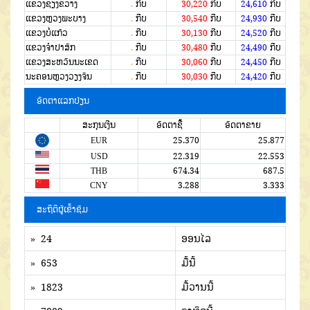
ແຂວງຊຽງຂວາງ
.
ກີບ
30,220
ກີບ
24,610
ກີບ
ແຂວງຫຼວງພະບາງ
.
ກີບ
30,540
ກີບ
24,930
ກີບ
ແຂວງບໍ່ແກ້ວ
.
ກີບ
30,130
ກີບ
24,520
ກີບ
ແຂວງຈໍາປາສັກ
.
ກີບ
30,480
ກີບ
24,490
ກີບ
ແຂວງສະຫວັນນະເຂດ
.
ກີບ
30,060
ກີບ
24,450
ກີບ
ນະຄອນຫຼວງວຽງຈັນ
.
ກີບ
30,030
ກີບ
24,420
ກີບ
ອັດຕາແລກປ່ຽນ
ສະກຸນເງີນ
ອັດຕາຊື້
ອັດຕາຂາຍ
EUR
25.370
25.877
USD
22.319
22.553
THB
674.34
687.5
CNY
3.288
3.333
ສະຖິຕິຜູ້ເຂົ້າຊົມ
» 24
ອອນໄລ
» 653
ມື້ນີ້
» 1823
ມື້ວານນີ້