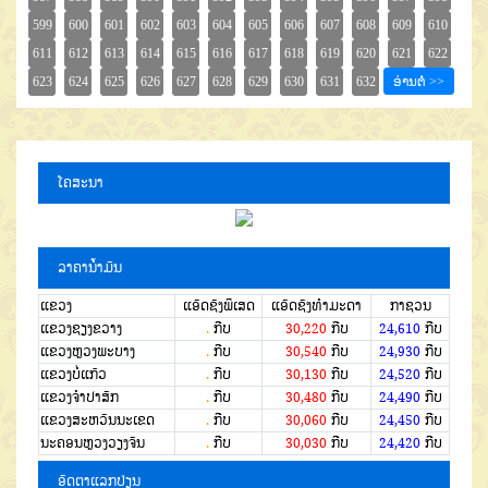
ໂຄສະນາ
ລາຄານໍ້າມັນ
ແຂວງ
ແອັດຊັງພິເສດ
ແອັດຊັງທຳມະດາ
ກາຊວນ
ແຂວງຊຽງຂວາງ
.
ກີບ
30,220
ກີບ
24,610
ກີບ
ແຂວງຫຼວງພະບາງ
.
ກີບ
30,540
ກີບ
24,930
ກີບ
ແຂວງບໍ່ແກ້ວ
.
ກີບ
30,130
ກີບ
24,520
ກີບ
ແຂວງຈໍາປາສັກ
.
ກີບ
30,480
ກີບ
24,490
ກີບ
ແຂວງສະຫວັນນະເຂດ
.
ກີບ
30,060
ກີບ
24,450
ກີບ
ນະຄອນຫຼວງວຽງຈັນ
.
ກີບ
30,030
ກີບ
24,420
ກີບ
ອັດຕາແລກປ່ຽນ