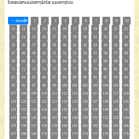
ໂດຍສະເພາະແມ່ນທາງ
ລົດໄຟ
ແລະທາງດ່ວນ