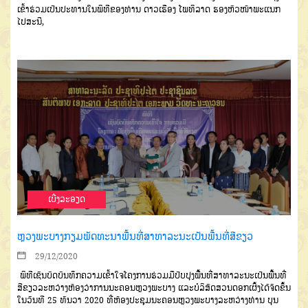
ເຂົ້າຮ່ວມເປັນປະທານໃນພິ
ທີຂອງທ່ານ
ດາວເຮືອງ
ໂພທິລາດ
ຮອງ
ຫົວໜ້າພະແນກ
ໄປສະນີ
,
ເບີ່ງລະອຽດ
ຫຼວງພະບາງກຽມພັດທະນາພື້ນທີ່ສາທາລະນະເປັນພື້ນທີ່ສີຂຽວ
29/12/2020
ພິທີເຊັນບົດບັນທຶກຄວາມເຂົ້າໃຈ
ໂຄງການຮ່ວມມືປັບປຸງພື້ນທີ່ສາທາລະ
ນະເປັນພື້ນທີ່
ສີຂຽວລະຫວ່າງ
ຫ້ອງວ່າ
ການນະຄອນຫຼວງພະບາງ
ແລະບໍລິສັດ
ສວນດອກເຜິ້ງໄດ້ຈັດຂຶ້ນ
ໃນວັນທີ
25
ທັນວາ
2020
ທີ່ຫ້ອງປະຊຸມນະຄອນ
ຫຼວງພະບາງ
ລະຫວ່າງທ່ານ
ບຸນ