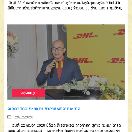
ວັນທີ
28
ທັນວາຜ່ານມາທີ່ສະ
ໂມສອນຫ້ອງວ່າການເມືອງໂຂງ
ແຂວງ
ຈຳປາສັກ
ໄດ້ຈັດ
ພິທີປະກາດບ້ານຢຸດ
ຕິການຖ່າຍຊະຊາຍ
(ODF)
ຈຳນວນ
33
ບ້ານ
ແລະ
1
ກຸ່ມບ້ານ
,
ເບີ່ງລະອຽດ
ດີເອັດຈ໌ແອລ ຂະຫຍາຍສາຂາສະຫວັນນະເຂດ
29/12/2020
ວັນທີ
22
ທັນວາ
2020
ບໍລິສັດ
ດີເອັດຈແອລ
ລາວຈໍາກັດ
ຜູ້ດຽວ
(DHL)
ໄດ້ຈັດ
ພິທີເປີດໂຕ
ພ້ອມທັງເປີດໃຫ້ບໍລິ
ການຢ່າງເປັນທາງການທີ່ແຂວງສະຫວັນ
ນະເຂດ
ຊຶ່ງ