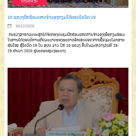
ເບີ່ງລະອຽດ
10 ແຂວງຝືກຊ້ອມເຫດຈຳລອງກຽມໂຕ້ຕອບໂຄວິດ-19
30/12/2020
ກະຊວງສາທາລະນະສຸ
ກ
ໄ
ດ້ຈັດ
ກອງປະຊຸມຝຶກຊ້ອມເຫດການຈຳລອງ
ເພື່ອກຽມພ້ອມ
ໃນການໂຕ້ຕອບຕໍ່ການ
ເກີດລະບາດຂອງພະຍາດອັກເສບປອດ
ຈາກເຊື້ອຈຸລະໂລກສາຍ
ພັນໃໝ່
ຫຼື
ໂຄ
ວິດ
-19
ໃນ
ສປປ
ລາວ
ໃຫ້
10
ແຂວງ
ຂຶ້ນໃນລະຫວ່າງວັນທີ
28-
29
ທັນວາ
2020
ຢູ່ນະຄອນຫຼວງພະບາງ