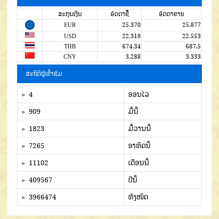
ສະກຸນເງີນ
ອັດຕາຊື້
ອັດຕາຂາຍ
EUR
25.370
25.877
USD
22.319
22.553
THB
674.34
687.5
CNY
3.288
3.333
ສະຖິຕິຜູ້ເຂົ້າຊົມ
» 4
ອອນໄລ
» 909
ມື້ນີ້
» 1823
ມື້ວານນີ້
» 7265
ອາທິດນີ້
» 11102
ເດືອນນີ້
» 409567
ປີນີ້
» 3966474
ທັງໜົດ