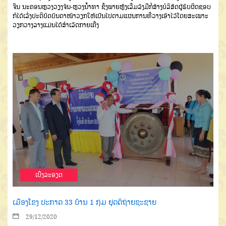
ຈີນ
ນະຄອນຫຼວງ
ວຽງຈັນ
-
ຫຼວງນໍ້າທາ
ຊຶ່ງພາຍຫຼັງເລີ່ມ
ລົງມືກໍ່ສ້າງບໍລິສັດຜູ້ຮັບຜິດຊອບ
ກໍໄດ້
ເລັ່ງປະຕິບັດບັນດາໜ້າວຽກໃຫ້ເປັນໄປ
ຕາມແຜນການທີ່ວາງເອົາໄວ້
ໂດຍສະ
ເພາະ
ວຽກວາງລາງແມ່ນໄດ້ສຳເລັດ
ກາຍເຄີ່ງ
ເບີ່ງລະອຽດ
ເມືອງໂຂງ ປະກາດ 33 ບ້ານ 1 ກຸ່ມ ຢຸດຕິຖ່າຍຊະຊາຍ
29/12/2020