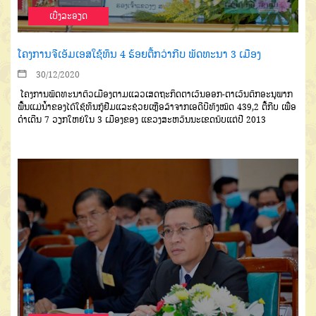
ເບີ່ງລະອຽດ
ໂຄງການຈີເອັມເອສໃຊ້ທຶນ 4 ຮ້ອຍຕື້ກວ່າກີບ ພັດທະນາ 3 ເມືອງ
30/12/2020
ໂຄງການພັດທະນາຕົວເມືອງ
ຕາມແລວ
ເສດຖະກິດຕາເວັນອອກ
-
ຕາເວັນຕົກອະນຸພາກ
ພື້ນແມ່ນໍ້າຂອງ
ໄດ້ໃຊ້ທຶນກູ້ຢືມ
ແລະຊ່ວຍເຫຼືອລ້າຈາກ
ເອດີບີ
ທັງໝົດ
439
,2
ຕື້ກີບ
ເພື່ອ
ດຳ
ເດີນ
7
ວຽກໃຫຍ່ໃນ
3
ເມືອງຂອງ
ແຂວງສະຫວັນນະເຂດ
ນັບແຕ່ປີ
2013