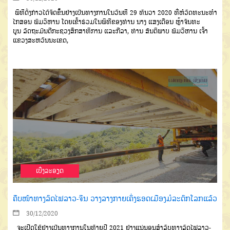
ພິທີດັ່ງກ່າວໄດ້ຈັດຂຶ້ນຢ່າງເປັນ
ທາງການໃນວັນທີ
29
ທັນວາ
2020
ທີ່ຫໍວັດທະນະທຳ
ໄກສອນ
ພົມວິຫານ
ໂດຍເຂົ້າຮ່ວມໃນພິທີຂອງທ່ານ
ນາງ
ແສງເດືອນ
ຫຼ້າຈັນທະ
ບູນ
ລັດຖະມົນ
ຕີກະຊວງສຶກສາທິການ
ແລະກີລາ
,
ທ່ານ
ສັນຕິພາບ
ພົມວິຫານ
ເຈົ້າ
ແຂວງ
ສະຫວັນນະເຂດ
,
ເບີ່ງລະອຽດ
ຄືບໜ້າທາງລົດໄຟລາວ-ຈີນ ວາງລາງກາຍເຄິ່ງຮອດເມືອງມໍລະດົກໂລກແລ້ວ
30/12/2020
ຈະເປີດໃຊ້ຢ່າງເປັນທາງການ
ໃນທ້າຍປີ
2021
ຢ່າງແນ່ນອນສຳ
ລັບທາງລົດໄຟລາວ
-