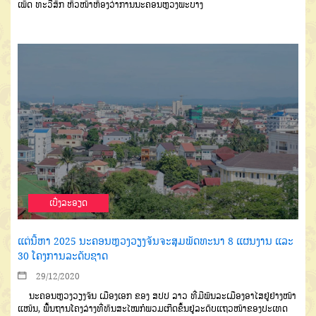
ເພັດ
ທະວີສັກ
ຫົວໜ້າຫ້ອງວ່າການນະຄອນ
ຫຼວງພະບາງ
ເບີ່ງລະອຽດ
ແຕ່ນີ້ຫາ 2025 ນະຄອນຫຼວງວຽງຈັນຈະສຸມພັດທະນາ 8 ແຜນງານ ແລະ
30 ໂຄງການລະດັບຊາດ
29/12/2020
ນະຄອນຫຼວງວຽງຈັນ
ເມືອງ
ເອກ
ຂອງ
ສປປ
ລາວ
ທີ່ມີພົນລະເມືອງ
ອາໄສຢູ່ຢ່າງໜ້າ
ແໜ້ນ
,
ພື້ນຖານໂຄງລ່າງ
ທີ່ທັນສະໄໝ
ກໍພວມເກີດຂຶ້ນຢູ່ລະດັບແຖວ
ໜ້າຂອງປະເທດ