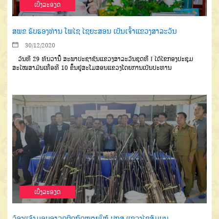
ເບີ່ງລະອຽດ
ສພຂ ຮັບຮອງທ່ານ ໂພໄຊ ໄຊຍະສອນ ເປັນເຈົ້າແຂວງສາລະວັນ
30/12/2020
ວັນທີ
29
ທັນວານີ້
ສະພາປະ
ຊາຊົນແຂວງສາລະວັນ
ຊຸດທີ
I
ໄດ້ໄຂ
ກອງປະຊຸມ
ສະໄໝສາມັນເທື່ອທີ
10
ຂ
ຶ້ນຢູ່ສະໂມສອນແຂວງ
ໂດຍການເປັນ
ປະທານ
ເບີ່ງລະອຽດ
ລ້ອງແຈ້ງມອບອາວຸດຜິດກົດໝາຍໃຫ້ ປກສ ແຂວງໄຊສົມບູນ