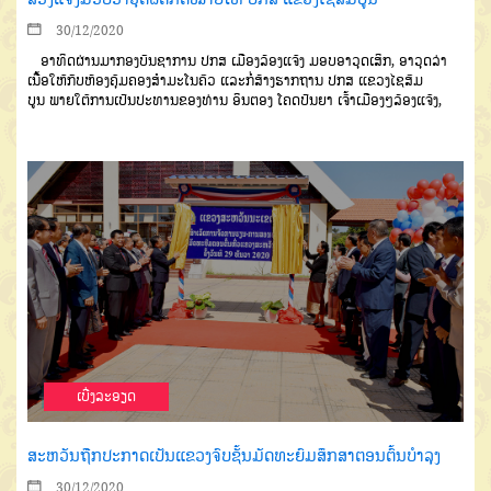
30/12/2020
ອາທິດຜ່ານມາກອງບັນຊາການ
ປກສ
ເມືອງລ້ອງແຈ້ງ
ມອບອາວຸດ
ເສິກ
,
ອາວຸດລ່າ
ເນື້ອໃຫ້ກັບຫ້ອງຄຸ້ມ
ຄອງສຳມະໂນຄົວ
ແລະກໍ່ສ້າງຮາກຖາ
ນ
ປກສ
ແຂວງໄຊສົມ
ບູນ
ພາຍໃຕ້ການ
ເປັນປະທານຂອງທ່ານ
ອິນຕອງ
ໂຄດ
ປັນຍາ
ເຈົ້າເມືອງໆລ້ອງແຈ້ງ
,
ເບີ່ງລະອຽດ
ສະຫວັນຖືກປະກາດເປັນແຂວງຈົບຊັ້ນມັດທະຍົມສຶກສາຕອນຕົ້ນບໍາລຸງ
30/12/2020