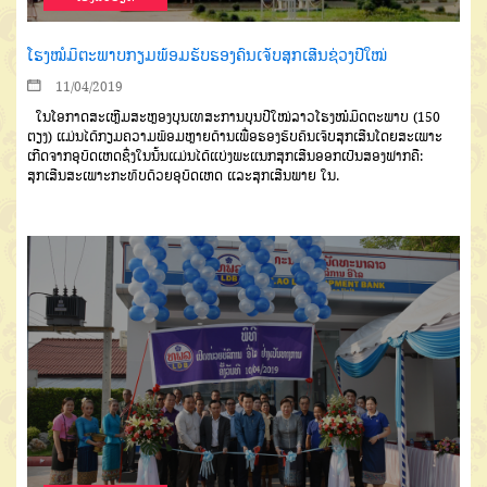
ໂຮງໝໍມິຕະພາບກຽມພ້ອມຮັບຮອງຄົນເຈັບສຸກເສີນຊ່ວງປີໃໝ່
11/04/2019
ໃນໂອກາດສະເຫຼີມສະຫຼອງບຸນເທສະການບຸນປີໃໝ່ລາວໂຮງໝໍມິດຕະພາບ (150
ຕຽງ) ແມ່ນໄດ້ກຽມຄວາມພ້ອມຫຼາຍດ້ານເພື່ອຮອງຮັບຄົນເຈັບສຸກເສີນໂດຍສະເພາະ
ເກີດຈາກອຸບັດເຫດຊຶ່ງໃນນັ້ນແມ່ນໄດ້ແບ່ງພະແນກສຸກເສີນອອກເປັນສອງຟາກຄື:
ສຸກເສີນສະເພາະກະທົບດ້ວຍອຸບັດເຫດ ແລະສຸກເສີນພາຍ ໃນ.