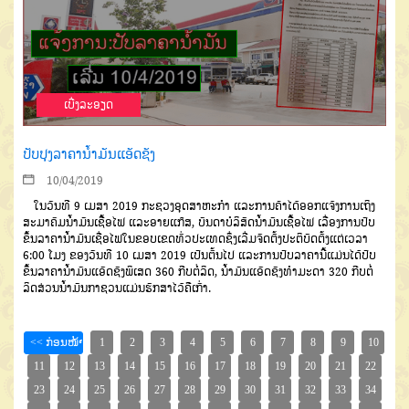
ເບີ່ງລະອຽດ
ປັບປຸງລາຄານ້ຳມັນແອັດຊັງ
10/04/2019
ໃນວັນທີ 9 ເມສາ 2019 ກະຊວງອຸດສາຫະກຳ ແລະການຄ້າໄດ້ອອກແຈ້ງການເຖິງ
ສະມາຄົມນໍ້າມັນເຊື້ອໄຟ ແລະອາຍແກ໊ສ, ບັນດາບໍລິສັດນໍ້າມັນເຊື້ອໄຟ ເລື່ອງການປັບ
ຂຶ້ນລາຄານໍ້າມັນເຊື່ອໄຟໃນຂອບເຂດທົ່ວປະເທດຊຶ່ງເລີ່ມຈັດຕັ້ງປະຕິບັດຕັ້ງແຕ່ເວລາ
6:00 ໂມງ ຂອງວັນທີ 10 ເມສາ 2019 ເປັນຕົ້ນໄປ ແລະການປັບລາຄານີ້ແມ່ນໄດ້ປັບ
ຂຶ້ນລາຄານໍ້າມັນແອັດຊັງພິເສດ 360 ກີບຕໍ່ລິດ, ນໍ້າມັນແອັດຊັງທໍາມະດາ 320 ກີບຕໍ່
ລິດສ່ວນນໍ້າມັນກາຊວນແມ່ນຮັກສາໄວ້ຄືເກົ່າ.