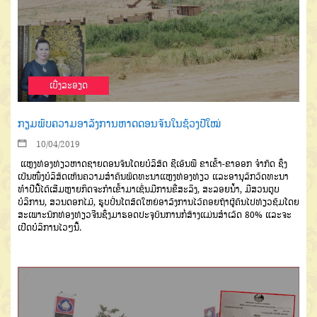
ເບີ່ງລະອຽດ
ກຽມພົບຄວາມອາລັງການຫາດດອນຈັນໃນຊ້ວງປີໃໝ່
10/04/2019
ແຫຼງທ່ອງທ່ຽວຫາດຊາຍດອນຈັນໂດຍບໍລິສັດ ຊີເອັນພີ ຂາເຂົ້າ-ຂາອອກ ຈຳກັດ ຊຶ່ງ
ເປັນໜຶ່ງບໍລິສັດເຫັນຄວາມສຳຄັນພັດທະນາແຫຼງທ່ອງທ່ຽວ ແລະອານຸລັກວັດທະນາ
ທຳປີນີ້ໄດ້ເສີມຫຼາຍກິດຈະກຳເຂົ້າມາເຊັ່ນມີການຂີ່ສະລິງ, ສະລອຍນ້ຳ, ມີສວນຕູບ
ບໍລິການ, ສວນດອກໄມ້, ຮູບປັ່ນໂຕສັດໃຫຍ່ອາລັງການໄວ້ຄອຍຖ້າຜູ້ຄົນໄປທ່ຽວຊົມໂດຍ
ສະເພາະນັກທ່ອງທ່ຽວຈີນຊຶ່ງມາຮອດປະຈຸບັນການກໍ່ສ້າງແມ່ນສຳເລັດ 80% ແລະຈະ
ເປີດບໍລິການໄວໆນີ້.