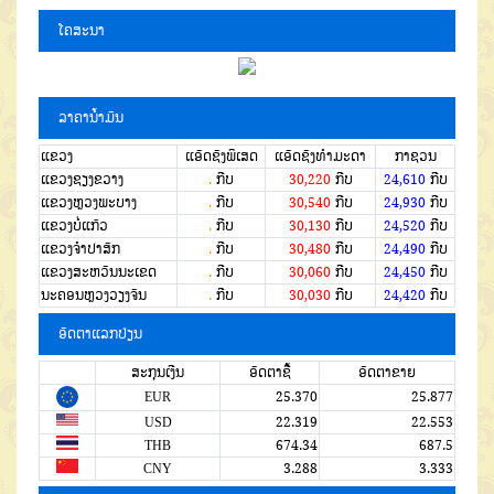
ໂຄສະນາ
ລາຄານໍ້າມັນ
ແຂວງ
ແອັດຊັງພິເສດ
ແອັດຊັງທຳມະດາ
ກາຊວນ
ແຂວງຊຽງຂວາງ
.
ກີບ
30,220
ກີບ
24,610
ກີບ
ແຂວງຫຼວງພະບາງ
.
ກີບ
30,540
ກີບ
24,930
ກີບ
ແຂວງບໍ່ແກ້ວ
.
ກີບ
30,130
ກີບ
24,520
ກີບ
ແຂວງຈໍາປາສັກ
.
ກີບ
30,480
ກີບ
24,490
ກີບ
ແຂວງສະຫວັນນະເຂດ
.
ກີບ
30,060
ກີບ
24,450
ກີບ
ນະຄອນຫຼວງວຽງຈັນ
.
ກີບ
30,030
ກີບ
24,420
ກີບ
ອັດຕາແລກປ່ຽນ
ສະກຸນເງີນ
ອັດຕາຊື້
ອັດຕາຂາຍ
EUR
25.370
25.877
USD
22.319
22.553
THB
674.34
687.5
CNY
3.288
3.333