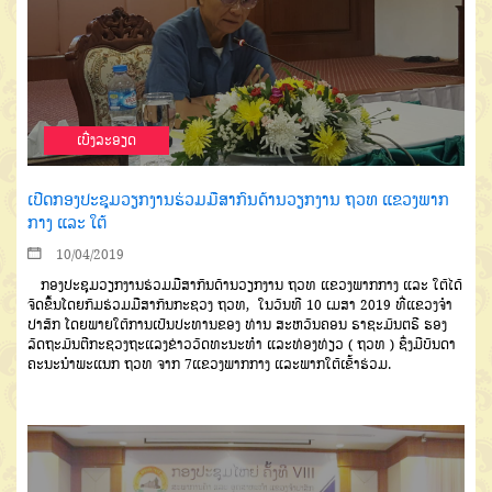
ເບີ່ງລະອຽດ
ເປີດກອງປະຊຸມວຽກງານຮ່ວມມືສາກົນດ້ານວຽກງານ ຖວທ ແຂວງພາກ
ກາງ ແລະ ໃຕ້
10/04/2019
ກອງປະຊຸມວຽກງານຮ່ວມມືສາກົນດ້ານວຽກງານ ຖວທ ແຂວງພາກກາງ ແລະ ໃຕ້ໄດ້
ຈັດຂຶ້ນໂດຍກົມຮ່ວມມືສາກົນກະຊວງ ຖວທ, ໃນວັນທີ 10 ເມສາ 2019 ທີ່ແຂວງຈໍາ
ປາສັກ ໂດຍພາຍໃຕ້ການເປັນປະທານຂອງ ທ່ານ ສະຫວັນຄອນ ຣາຊະມົນຕຣີ ຮອງ
ລັດຖະມົນຕີກະຊວງຖະແລງຂ່າວວັດທະນະທຳ ແລະທ່ອງທ່ຽວ ( ຖວທ ) ຊຶ່ງມີບັນດາ
ຄະນະນໍາພະແນກ ຖວທ ຈາກ 7ແຂວງພາກກາງ ແລະພາກໃຕ້ເຂົ້າຮ່ວມ.