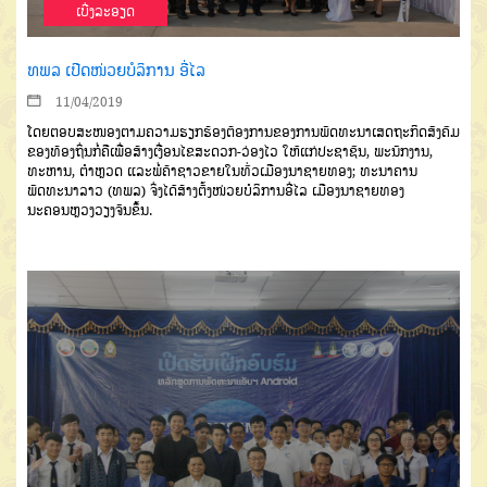
ເບີ່ງລະອຽດ
ທພລ ເປີດໜ່ວຍບໍລິການ ອີ່ໄລ
11/04/2019
ໂດຍຕອບສະໜອງຕາມຄວາມຮຽກຮ້ອງຕ້ອງການຂອງການພັດທະນາເສດຖະກິດສັງຄົມ
ຂອງທ້ອງຖິ່ນກໍ່ຄືເພື່ອສ້າງເງື່ອນໄຂສະດວກ-ວ່ອງໄວ ໃຫ້ແກ່ປະຊາຊົນ, ພະນັກງານ,
ທະຫານ, ຕຳຫຼວດ ແລະພໍ່ຄ້າຊາວຂາຍໃນທົ່ວເມືອງນາຊາຍທອງ; ທະນາຄານ
ພັດທະນາລາວ (ທພລ) ຈິ່ງໄດ້ສ້າງຕັ້ງໜ່ວຍບໍລິການອີ່ໄລ ເມືອງນາຊາຍທອງ
ນະຄອນຫຼວງວຽງຈັນຂຶ້ນ.