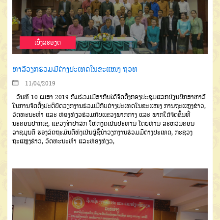
ເບີ່ງລະອຽດ
ຫາລືວຽກຮ່ວມມືຕ່າງປະເທດໃນຂະແໜງ ຖວທ
11/04/2019
ວັນທີ 10 ເມສາ 2019 ກົມຮ່ວມມືສາກົນໄດ້ຈັດຕັ້ງກອງປະຊຸມແລກປ່ຽນປຶກສາຫາລື
ໃນການຈັດຕັ້ງປະຕິບັດວຽກງານຮ່ວມມືກັບຕ່າງປະເທດໃນຂະແໜງ ການຖະແຫຼງຂ່າວ,
ວັດທະນະທຳ ແລະ ທ່ອງທ່ຽວຮ່ວມກັບແຂວງພາກກາງ ແລະ ພາກໃຕ້ຈັດຂຶ້ນທີ່
ນະຄອນປາກເຊ, ແຂວງຈຳປາສັກ ໃຫ້ກຽດເປັນປະທານ ໂດຍທ່ານ ສະຫວັນຄອນ
ລາຊມຸນຕີ ຮອງລັດຖະມົນຕີທັງເປັນຜູ້ຊີ້ນຳວຽກງານຮ່ວມມືຕ່າງປະເທດ, ກະຊວງ
ຖະແຫຼງຂ່າວ, ວັດທະນະທຳ ແລະທ່ອງທ່ຽວ,