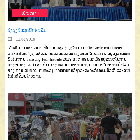
ເບີ່ງລະອຽດ
ຊຳຊຸງປິດຊຸດຝືກອົບຮົມ
11/04/2019
ວັນທີ 10 ເມສາ 2019 ທີ່ນະຄອນຫຼວງວຽງຈັນ ຄະນະວິສະວະກໍາສາດ ມະຫາ
ວິທະຍາໄລແຫ່ງຊາດຮ່ວມກັບບໍລິສັດບໍລິສັດຊໍາຊຸງເອເລັກໂຕຣນິກຈໍາກັດຜູ້ດຽວຈັດພິທີ
ປິດໂຄງການ Samsung Tech Institute 2019 ແລະ ພ້ອມຄັດເລືອກຜູ້ຊະນະໃນການ
ແຂ່ງຂັນສ້າງແອັບໃນຫົວຂໍ້ສັນສ້າງນະວັດຕະກໍາກ້າວນໍາຍຸກດີຈິຕອນໂດຍການເຂົ້າຮ່ວມ
ຂອງ ທ່ານ ສົມພອນ ກັນທະວົງ ຫົວໜ້າພາກວິຊາວະສະວະກໍາຄອມພິວເຕີ ແລະເຕັກ
ໂນໂລຊີຂໍ້ມູນຂ່າວສານ,