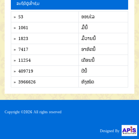
ສະຖິຕິຜູ້ເຂົ້າຊົມ
» 53
ອອນໄລ
» 1061
ມື້ນີ້
» 1823
ມື້ວານນີ້
» 7417
ອາທິດນີ້
» 11254
ເດືອນນີ້
» 409719
ປີນີ້
» 3966626
ທັງໜົດ
Copyright ©
2026 All rights reserved
Designed By