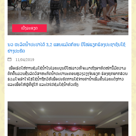
ເບີ່ງລະອຽດ
ນວ ຜະລິດນ້ຳປະປາໄດ້ 3,2 ແສນແມັດກ້ອນ ປີໃໝ່ຮຽກຮ້ອງປະຊາຊົນໃຊ້
ຢ່າງປະຢັດ
11/04/2019
ເພື່ອເຮັດໃຫ້ການຊົມໃຊ້ນ້ຳໃນໄລຍະບຸນປີໃໝ່ລາວທີ່ຈະມາເຖິງອາທິດໜ້ານີ້ມີຄວາມ
ຄຶກຄື້ນມ່ວນຊື່ນລັດວິສາຫະກິດນ້ຳປະປານະຄອນຫຼວງວຽງຈັນຮຽກ ຮ້ອງທຸກພາກສ່ວນ
ຮ່ວມໃຈເອົາໃຈໃສ່ໃຊ້ນ້ຳຖືກວິທີເພື່ອປະຢັດການໃຊ້ຈ່າຍຄ່ານ້ຳເພີ່ມຂຶ້ນໄລຍະດັ່ງກ່າວ
ແລະເພື່ອໃຫ້ຜູ້ທີ່ຢູ່ໃກ້ ແລະໄກໄດ້ຊົມໃຊ້ນ້ຳທົ່ວເຖິງ