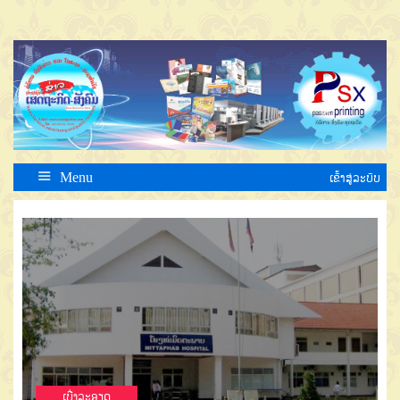
Menu
ເຂົ້າສູ່ລະບົບ
ເບີ່ງລະອຽດ