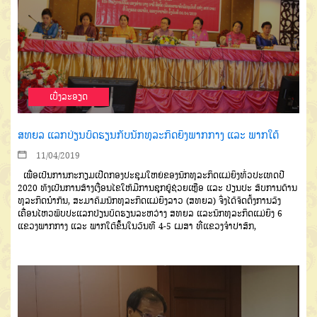
ເບີ່ງລະອຽດ
ສທຍລ ແລກປ່ຽນບົດຮຽນກັບນັກທຸລະກິດຍິງພາກກາງ ແລະ ພາກໃຕ້
11/04/2019
ເພື່ອເປັນການກະກຽມເປີດກອງປະຊຸມໃຫຍ່ຂອງນັກທຸລະກິດແມ່ຍິງທົ່ວປະເທດປີ
2020 ທັງເປັນການສ້າງເງື່ອນໄຂໃຫ້ມີການຊຸກຍູ້ຊ່ວຍເຫຼືອ ແລະ ປ່ຽນປະ ສົບການດ້ານ
ທຸລະກິດນຳກັນ, ສະມາຄົມນັກທຸລະກິດແມ່ຍິງລາວ (ສທຍລ) ຈິ່ງໄດ້ຈັດຕັ້ງການລົງ
ເຄື່ອນໄຫວພົບປະແລກປ່ຽນບົດຮຽນລະຫວ່າງ ສທຍລ ແລະນັກທຸລະກິດແມ່ຍິງ 6
ແຂວງພາກກາງ ແລະ ພາກໃຕ້ຂຶ້ນໃນວັນທີ 4-5 ເມສາ ທີ່ແຂວງຈຳປາສັກ,