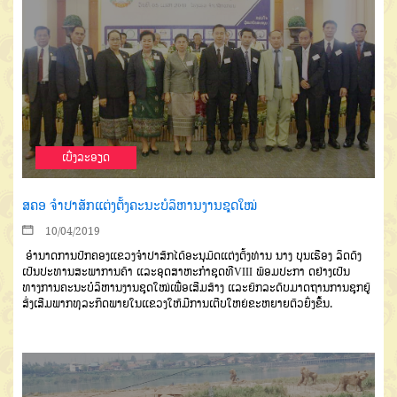
ເບີ່ງລະອຽດ
ສຄອ ຈຳປາສັກແຕ່ງຕັ້ງຄະນະບໍລິຫານງານຊຸດໃໝ່
10/04/2019
ອໍານາດການປົກຄອງແຂວງຈໍາປາສັກໄດ້ອະນຸມັດແຕ່ງຕັ້ງທ່ານ ນາງ ບຸນເຮືອງ ລິດດັງ
ເປັນປະທານສະພາການຄ້າ ແລະອຸດສາຫະກໍາຊຸດທີVIII ພ້ອມປະກາ ດຢ່າງເປັນ
ທາງການຄະນະບໍລິຫານງານຊຸດໃໝ່ເພື່ອເສີມສ້າງ ແລະຍົກລະດັບມາດຖານການຊຸກຍູ້
ສົ່ງເສີມພາກທຸລະກິດພາຍໃນແຂວງໃຫ້ມີການເຕີບໃຫຍ່ຂະຫຍາຍຕົວຍິ່ງຂຶ້ນ.