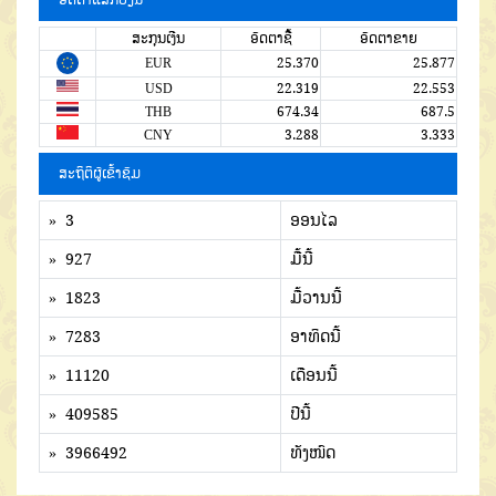
ສະກຸນເງີນ
ອັດຕາຊື້
ອັດຕາຂາຍ
EUR
25.370
25.877
USD
22.319
22.553
THB
674.34
687.5
CNY
3.288
3.333
ສະຖິຕິຜູ້ເຂົ້າຊົມ
» 3
ອອນໄລ
» 927
ມື້ນີ້
» 1823
ມື້ວານນີ້
» 7283
ອາທິດນີ້
» 11120
ເດືອນນີ້
» 409585
ປີນີ້
» 3966492
ທັງໜົດ