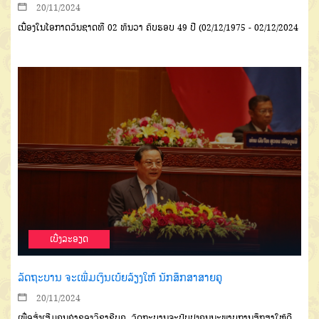
20/11/2024
ເນື່ອງໃນໂອກາດວັນຊາດທີ 02 ທັນວາ ຄົບຮອບ 49 ປີ (02/12/1975 - 02/12/2024
ເບີ່ງລະອຽດ
ລັດຖະບານ ຈະເພີ່ມເງິນເບ້ຍລ້ຽງໃຫ້ ນັກສຶກສາສາຍຄູ
20/11/2024
ເພື່ອສົ່ງເສີມຄຸນຄ່າຂອງວິຊາຊີບຄູ, ລັດຖະບານຈະປັບປຸງຄຸນນະພາບການສຶກສາໃຫ້ດີ