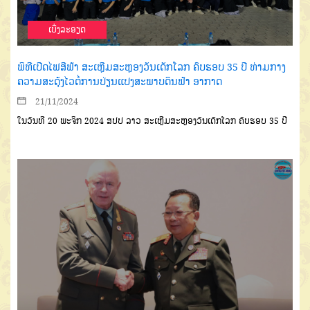
ເບີ່ງລະອຽດ
ພິທີເປີດໄຟສີຟ້າ ສະເຫຼີມສະຫຼອງວັນເດັກໂລກ ຄົບຮອບ 35 ປີ ທ່າມກາງ
ຄວາມສະດຸ້ງໄວຕໍ່ການປ່ຽນແປງສະພາບດິນຟ້າ ອາກາດ
21/11/2024
ໃນວັນທີ 20 ພະຈິກ 2024 ສປປ ລາວ ສະເຫຼີມສະຫຼອງວັນເດັກໂລກ ຄົບຮອບ 35 ປີ