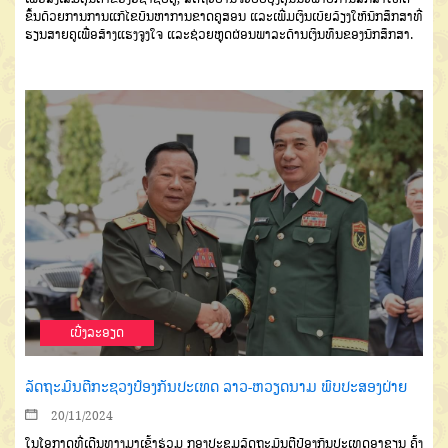
ຂຶ້ນດ້ວຍການການແກ້ໄຂບັນຫາການຂາດຄູສອນ ແລະເພີ່ມເງິນເບ້ຍລ້ຽງໃຫ້ນັກສຶກສາທີ່
ຮຽນສາຍຄູເພື່ອສ້າງແຮງຈູງໃຈ ແລະຊ່ວຍຫຼຸດຜ່ອນພາລະດ້ານເງິນທຶນຂອງນັກສຶກສາ.
ເບີ່ງລະອຽດ
ລັດຖະມົນຕີກະຊວງປ້ອງກັນປະເທດ ລາວ-ຫວຽດນາມ ພົບປະສອງຝ່າຍ
20/11/2024
ໃນໂອກາດທີ່ເດີນທາງມາເຂົ້າຮ່ວມ ກອງປະຊຸມລັດຖະມົນຕີປ້ອງກັນປະເທດອາຊຽນ ຄັ້ງ