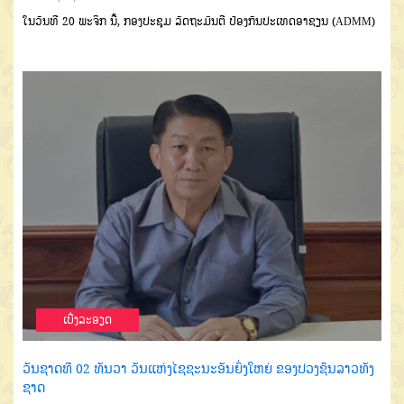
ໃນວັນທີ 20 ພະຈິກ ນີ້, ກອງປະຊຸມ ລັດຖະມົນຕີ ປ້ອງກັນປະເທດອາຊຽນ (ADMM)
ເບີ່ງລະອຽດ
ວັນຊາດທີ 02 ທັນວາ ວັນແຫ່ງໄຊຊະນະອັນຍິ່ງໃຫຍ່ ຂອງປວງຊົນລາວທັງ
ຊາດ