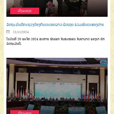
ເບີ່ງລະອຽດ
ລັດຖະມົນຕີກະຊວງປ້ອງກັນປະເທດລາວ-ຣັດເຊຍ ຮ່ວມພົບປະສອງຝ່າຍ
21/11/2024
ໃນວັນທີ 20 ພະຈິກ 2024 ສະຫາຍ ພົນເອກ ຈັນສະໝອນ ຈັນຍາລາດ ຮອງນາ ຍົກ
ລັດຖະມົນຕີ,
ເບີ່ງລະອຽດ