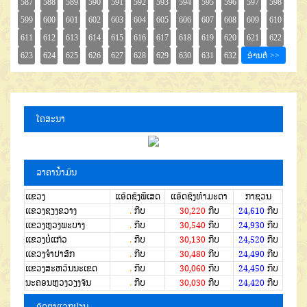
ໂຄສະນາ
ລາຄານໍ້າມັນ
ແຂວງ
ແອັດຊັງພິເສດ
ແອັດຊັງທຳມະດາ
ກາຊວນ
ແຂວງຊຽງຂວາງ
.
ກີບ
30,220
ກີບ
24,610
ກີບ
ແຂວງຫຼວງພະບາງ
.
ກີບ
30,540
ກີບ
24,930
ກີບ
ແຂວງບໍ່ແກ້ວ
.
ກີບ
30,130
ກີບ
24,520
ກີບ
ແຂວງຈໍາປາສັກ
.
ກີບ
30,480
ກີບ
24,490
ກີບ
ແຂວງສະຫວັນນະເຂດ
.
ກີບ
30,060
ກີບ
24,450
ກີບ
ນະຄອນຫຼວງວຽງຈັນ
.
ກີບ
30,030
ກີບ
24,420
ກີບ
ອັດຕາແລກປ່ຽນ