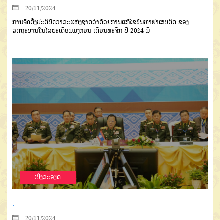
20/11/2024
ການຈັດຕັ້ງປະຕິບັດວາລະແຫ່ງຊາດວ່າດ້ວຍການແກ້ໄຂບັນຫາຢາເສບຕິດ ຂອງ
ລັດຖະບານໃນໄລຍະເດືອນມັງກອນ-ເດືອນພະຈິກ ປີ 2024 ນີ້
ເບີ່ງລະອຽດ
.
20/11/2024