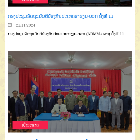
ກອງປະຊຸມລັດຖະມົນຕີປ້ອງກັນປະເທດອາຊຽນ-ບວກ ຄັ້ງທີ 11
21/11/2024
ກອງປະຊຸມລັດຖະມົນຕີປ້ອງກັນປະເທດອາຊຽນ-ບວກ (ADMM-ບວກ) ຄັ້ງທີ 11
ເບີ່ງລະອຽດ