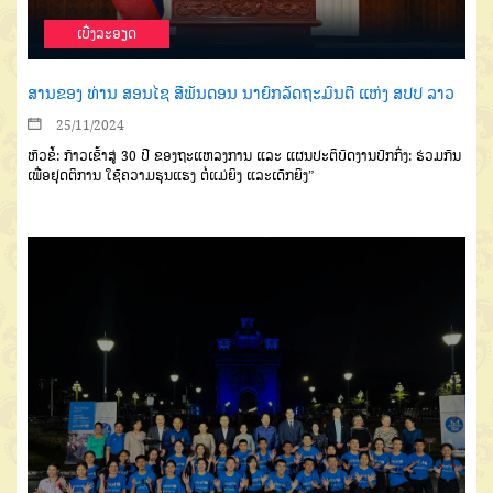
ເບີ່ງລະອຽດ
ສານຂອງ ທ່ານ ສອນໄຊ ສີພັນດອນ ນາຍົກລັດຖະມົນຕີ ແຫ່ງ ສປປ ລາວ
25/11/2024
ຫົວຂໍ້: ກ້າວເຂົ້າສູ່ 30 ປີ ຂອງຖະແຫລງການ ແລະ ແຜນປະຕິບັດງານປັກກິ່ງ: ຮ່ວມກັນ
ເພື່ອຢຸດຕິການ ໃຊ້ຄວາມຮຸນແຮງ ຕໍ່ແມ່ຍິງ ແລະເດັກຍິງ”