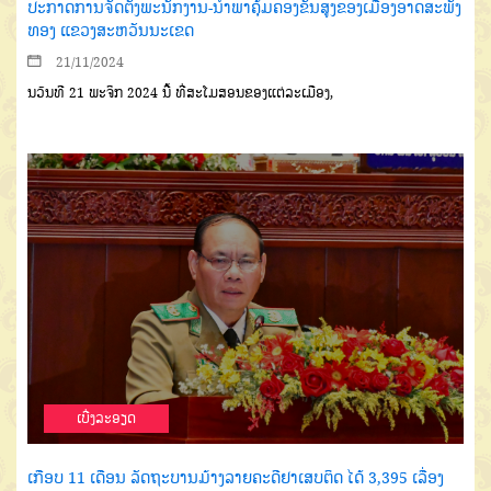
ປະກາດການຈັດຕັ້ງພະນັກງານ-ນໍາພາຄຸ້ມຄອງຂັ້ນສູງຂອງເມືອງອາດສະພັງ
ທອງ ແຂວງສະຫວັນນະເຂດ
21/11/2024
ນວັນທີ 21 ພະຈິກ 2024 ນີ້ ທີ່ສະໂມສອນຂອງແຕ່ລະເມືອງ,
ເບີ່ງລະອຽດ
ເກືອບ 11 ເດືອນ ລັດຖະບານມ້າງລາຍຄະດີຢາເສບຕິດ ໄດ້ 3,395 ເລື່ອງ