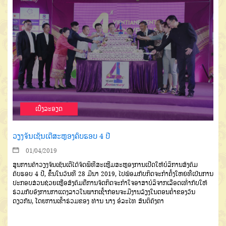
ເບີ່ງລະອຽດ
ວຽງຈັນເຊັນເຕີສະຫຼອງຄົບຮອບ 4 ປີ
01/04/2019
ສູນການຄ້າວຽງຈັນເຊັນເຕີໄດ້ຈັດພິທີສະເຫຼີມສະຫຼອງການເປີດໃຫ້ບໍລິການສັງຄົມ
ຄົບຮອບ 4 ປີ, ຂຶ້ນໃນວັນທີ 28 ມີນາ 2019, ໄປພ້ອມກັບກິດຈະກຳຄັ້ງໃຫຍ່ທີ່ເປັນການ
ປະກອບສ່ວນຊ່ວຍເຫຼືອສັງຄົມຄືການຈັດກິດຈະກຳໃຈອາສາບໍລິຈາກເລືອດເທົ່າກັບໃຫ້
ຮ່ວມກັບອົງການກາແດງລາວໃນພາກເຊົ້າກ່ອນຈະມີງານລ້ຽງໃນຕອນຄ່ຳຂອງວັນ
ດຽວກັນ, ໂດຍການເຂົ້າຮ່ວມຂອງ ທ່ານ ນາງ ອໍລະໄທ ສັນຕິຄົງຄາ