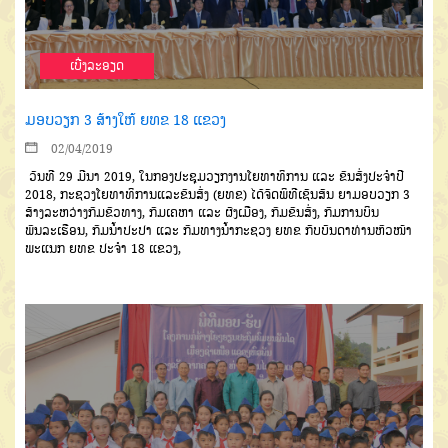
ເບີ່ງລະອຽດ
ມອບວຽກ 3 ສ້າງໃຫ້ ຍທຂ 18 ແຂວງ
02/04/2019
ວັນທີ 29 ມີນາ 2019, ໃນກອງປະຊຸມວຽກງານໂຍທາທິການ ແລະ ຂົນສົ່ງປະຈຳປີ
2018, ກະຊວງໂຍທາທິການແລະຂົນສົ່ງ (ຍທຂ) ໄດ້ຈັດພິທີເຊັນສັນ ຍາມອບວຽກ 3
ສ້າງລະຫວ່າງກົມຂົວທາງ, ກົມເຄຫາ ແລະ ຜັງເມືອງ, ກົມຂົນສົ່ງ, ກົມການບິນ
ພົນລະເຮືອນ, ກົມນ້ຳປະປາ ແລະ ກົມທາງນ້ຳກະຊວງ ຍທຂ ກັບບັນດາທ່ານຫົວໜ້າ
ພະແນກ ຍທຂ ປະຈຳ 18 ແຂວງ,