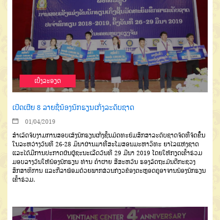
ເບີ່ງລະອຽດ
ເປີດເຜີຍ 8 ລາຍຊື່ນ້ອງນັກຮຽນເກັ່ງລະດັບຊາດ
01/04/2019
ສຳເລັດຈົບງາມການສອບເສັງນັກຮຽນເກັ່ງຊັ້ນມັດທະຍົມສຶກສາລະດັບຊາດຈັດທີ່ຈັດຂຶ້ນ
ໃນລະຫວ່າງວັນທີ 26-28 ມິນາຜ່ານມາທີ່ສະໂມສອນມະຫາວິທະ ຍາໄລແຫ່ງຊາດ
ແລະໄດ້ມີການປະກາດຜົນຜູ້ຊະນະເລີດວັນທີ 29 ມີນາ 2019 ໂດຍໃຫ້ກຽດເຂົ້າຮ່ວມ
ມອບລາງວັນໃຫ້ນ້ອງນັກຮຽນ ທ່ານ ຄຳຜາຍ ສີສະຫວັນ ຮອງລັດຖະມົນຕີກະຊວງ
ສຶກສາທິການ ແລະກີລາພ້ອມດ້ວຍພາກສ່ວນກ່ຽວຂ້ອງຕະຫຼອດຄູອາຈານນ້ອງນັກຮຽນ
ເຂົ້າຮ່ວມ.