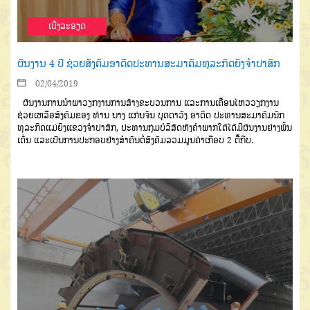
ເບີ່ງລະອຽດ
ຜົນງານ 4 ປີ ຊ່ວຍສັງຄົມອາດີດປະທານສະມາຄົມທຸລະກິດຍິງຈຳປາສັກ
02/04/2019
ຜົນງານການນໍາພາວຽກງານການສ້າງຂະບວນການ ແລະການເຄື່ອນໄຫວວຽກງານ
ຊ່ວຍເຫລືອສັງຄົມຂອງ ທ່ານ ນາງ ແກ່ນຈັນ ບຸດດາວົງ ອາດິດ ປະທານສະມາຄົມນັກ
ທຸລະກິດແມ່ຍິງແຂວງຈໍາປາສັກ, ປະທານກຸ່ມບໍລິສັດຫົງຄໍາພາກໃຕ້ໄດ້ມີຜົນງານຢ່າງພົ້ນ
ເດັ່ນ ແລະເປັນການປະກອບຢ່າງສໍາຄັນຕໍ່ສັງຄົມລວມມູນຄ່າເກືອບ 2 ຕື້ກີບ.