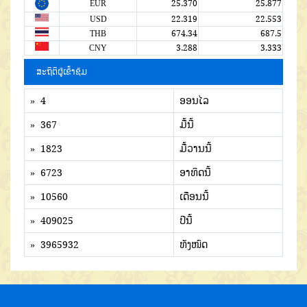
EUR
25.370
25.877
USD
22.319
22.553
THB
674.34
687.5
CNY
3.288
3.333
ສະຖິຕິຜູ້ເຂົ້າຊົມ
» 4
ອອນໄລ
» 367
ມື້ນີ້
» 1823
ມື້ວານນີ້
» 6723
ອາທິດນີ້
» 10560
ເດືອນນີ້
» 409025
ປີນີ້
» 3965932
ທັງໜົດ