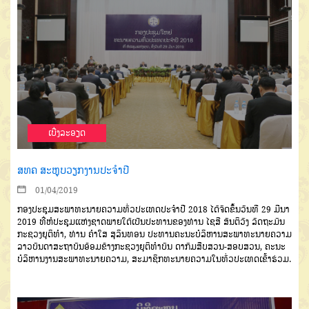
ເບີ່ງລະອຽດ
ສທຄ ສະຫຼຸບວຽກງານປະຈຳປີ
01/04/2019
ກອງປະຊຸມສະພາທະນາຍຄວາມທົ່ວປະເທດປະຈຳປີ 2018 ໄດ້ຈັດຂຶ້ນວັນທີ 29 ມີນາ
2019 ທີ່ຫໍປະຊຸມແຫ່ງຊາດພາຍໃຕ້ເປັນປະທານຂອງທ່ານ ໄຊສີ ສັນຕິວົງ ລັດຖະມົນ
ກະຊວງຍຸຕິທຳ, ທ່ານ ຄຳໃສ ສຸລິນທອນ ປະທານຄະນະບໍລິຫານສະພາທະນາຍຄວາມ
ລາວບັນດາສະຖາບັນອ້ອມຂ້າງກະຊວງຍຸຕິທໍາບັນ ດາກົມສືບສວນ-ສອບສວນ, ຄະນະ
ບໍລິຫານງານສະພາທະນາຍຄວາມ, ສະມາຊິກທະນາຍຄວາມໃນທົ່ວປະເທດເຂົ້າຮ່ວມ.