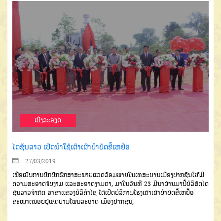
ເບີ່ງລະອຽດ
ໄດຊັນລາວ ເປີດນຳໃຊ້ເຕົາເຜົາບຳບັດຂີ້ເຫຍື່ອ
27/03/2019
ເພື່ອເປັນການປົກປັກຮັກສາສະພາບແວດລ້ອມພາຍໃນເທສະບານເມືອງປາກຊັນໃຫ້ມີ
ຄວາມສະອາດຈົບງາມ ແລະສະອາດງາມຕາ, ມາໃນວັນທີ 23 ມີນາຜ່ານມານີ້ບໍລິສັດໄດ
ຊັນລາວຈຳກັດ ສາຂາແຂວງບໍລິຄຳໄຊ ໄດ້ເປີດບໍລິການໂຮງເຕົາເຜົາບຳບັດຂີ້ເຫຍື້ອ
ຂະໜາດນ້ອຍຢູ່ເຂດບ້ານໂພນສະອາດ ເມືອງປາກຊັນ,