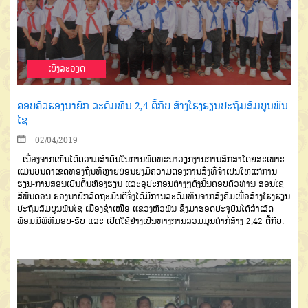
ເບີ່ງລະອຽດ
ຄອບຄົວຮອງນາຍົກ ລະດົມທຶນ 2,4 ຕື້ກີບ ສ້າງໂຮງຮຽນປະຖົມສົມບູນພັນ
ໄຊ
02/04/2019
ເນື່ອງຈາກເຫັນໄດ້ຄວາມສຳຄັນໃນການພັດທະນາວຽກງານການສຶກສາໂດຍສະເພາະ
ແມ່ນບັນດາເຂດທ້ອງຖິ່ນທີ່ຫຼາຍບ່ອນຍັງມີຄວາມຕ້ອງການສິ່ງທີ່ຈຳເປັນໃຫ້ແກ່ການ
ຮຽນ-ການສອນເປັນຕົ້ນຫ້ອງຮຽນ ແລະອຸປະກອນຕ່າງໆດັ່ງນັ້ນຄອບຄົວທ່ານ ສອນໄຊ
ສີພັນດອນ ຮອງນາຍົກລັດຖະມົນຕີຈິ່ງໄດ້ມີການລະດົມທຶນຈາກສັງຄົມເພື່ອສ້າງໂຮງຮຽນ
ປະຖົມສົມບູນພັນໄຊ ເມືອງຊຳເໜືອ ແຂວງຫົວພັນ ຊ່ຶງມາຮອດປະຈຸບັນໄດ້ສຳເລັດ
ພ້ອມມີພິທີມອບ-ຮັບ ແລະ ເປີດໃຊ້ຢ່າງເປັນທາງການລວມມູນຄ່າກໍ່ສ້າງ 2,42 ຕື້ກີບ.