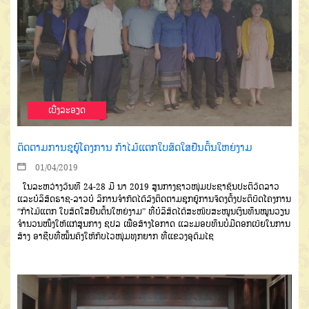
ເບີ່ງລະອຽດ
ຕິດຕາມການຊຸຍູ້ໂຄງການ ກ້າໄມ້ແຕກໃບສົດໃສຢືນຕົ້ນໃຫຍ່ງາມ
01/04/2019
ໃນລະຫວ່າງວັນທີ 24-28 ມີ ນາ 2019 ສູນກາງຊາວໜຸ່ມປະຊາຊົນປະຕິວັດລາວ
ແລະບໍລິສັດຣາຊ-ລາວບໍ ລິການຈຳກັດໄດ້ລົງຕິດຕາມຊຸກຍູ້ການຈັດງຕັ້ງປະຕິບັດໂຄງການ
“ກ້າໄມ້ແຕກ ໃບສົດໃສຢືນຕົ້ນໃຫຍ່ງາມ” ທີ່ບໍລິສັດໄດ້ສະໜັບສະໜູນເງິນທຶນໝູນວຽນ
ຈຳນວນໜຶ່ງໃຫ້ແກ່ສູນກາງ ຊປລ ເພື່ອສ້າງໂອກາດ ແລະມອບທຶນບໍ່ມີດອກເບ້ຍໃນການ
ສ້າງ ອາຊີບທີ່ໝັ້ນຄົງໃຫ້ກັບໄວໜຸ່ມທຸກຍາກ ທີ່ແຂວງອຸດົມໄຊ