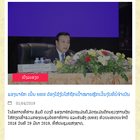
ເບີ່ງລະອຽດ
ຮອງນາຍົກ ເນັ້ນ ຍທຂ ຕ້ອງໃຊ້ງົບໃຫ້ຖືກເປົ້າໝາຍຫຼີກເວັ້ນງົບທີ່ບໍ່ຈຳເປັນ
01/04/2019
ໃນໂອກາດທີ່ທ່ານ ສົມດີ ດວງດີ ຮອງນາຍົກລັດຖະມົນຕີ,ລັດຖະມົນຕີກະຊວງການເງິນ
ໃຫ້ກຽດເຂົ້າຮ່ວມກອງປະຊຸມໂຍທາທິການ ແລະຂົນສົ່ງ (ຍທຂ) ທົ່ວປະເທດປະຈຳປີ
2018 ວັນທີ 29 ມີນາ 2019, ທີ່ຫໍປະຊຸມແຫ່ງຊາດ,