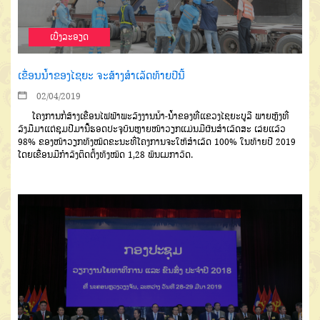
ເບີ່ງລະອຽດ
ເຂື່ອນນ້ຳຂອງໄຊຍະ ຈະສ້າງສຳເລັດທ້າຍປີນີ້
02/04/2019
ໂຄງການກໍ່ສ້າງເຂື່ອນໄຟຟ້າພະລັງງານນ້ໍາ-ນໍ້າຂອງທີ່ແຂວງໄຊຍະບູລີ ພາຍຫຼັງທີ່
ລົງມືມາແຕ່ຊຸມປີມານີ້ຮອດປະຈຸບັນຫຼາຍໜ້າວຽກແມ່ນມີຜົນສຳເລັດສະ ເລ່ຍແລ້ວ
98% ຂອງໜ້າວຽກທັງໝົດຂະນະທີ່ໂຄງການຈະໃຫ້ສຳເລັດ 100% ໃນທ້າຍປີ 2019
ໂດຍເຂື່ອນມີກຳລັງຕິດຕັ້ງທັງໝົດ 1,28 ພັນເມກາວັດ.