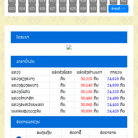
ໂຄສະນາ
ລາຄານໍ້າມັນ
ແຂວງ
ແອັດຊັງພິເສດ
ແອັດຊັງທຳມະດາ
ກາຊວນ
ແຂວງຊຽງຂວາງ
.
ກີບ
30,220
ກີບ
24,610
ກີບ
ແຂວງຫຼວງພະບາງ
.
ກີບ
30,540
ກີບ
24,930
ກີບ
ແຂວງບໍ່ແກ້ວ
.
ກີບ
30,130
ກີບ
24,520
ກີບ
ແຂວງຈໍາປາສັກ
.
ກີບ
30,480
ກີບ
24,490
ກີບ
ແຂວງສະຫວັນນະເຂດ
.
ກີບ
30,060
ກີບ
24,450
ກີບ
ນະຄອນຫຼວງວຽງຈັນ
.
ກີບ
30,030
ກີບ
24,420
ກີບ
ອັດຕາແລກປ່ຽນ
ສະກຸນເງີນ
ອັດຕາຊື້
ອັດຕາຂາຍ