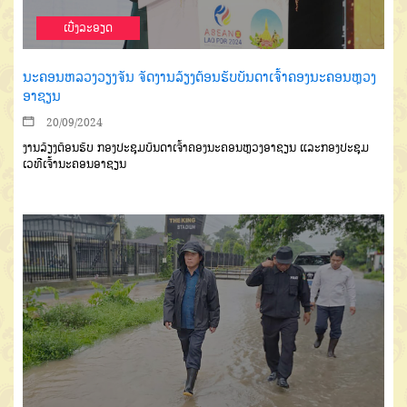
ເບີ່ງລະອຽດ
ນະຄອນຫລວງວຽງຈັນ ຈັດງານລ້ຽງຕ້ອນຮັບບັນດາເຈົ້າຄອງນະຄອນຫຼວງ
ອາຊຽນ
20/09/2024
ງານລ້ຽງຕ້ອນຮັບ ກອງປະຊຸມບັນດາເຈົ້າຄອງນະຄອນຫຼວງອາຊຽນ ແລະກອງປະຊຸມ
ເວທີເຈົ້ານະຄອນອາຊຽນ