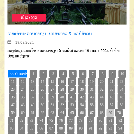
ເບີ່ງລະອຽດ
ເວທີເຈົ້ານະຄອນອາຊຽນ ປຶກສາຫາລື 5 ຫົວຂໍ້ສໍາຄັນ
19/09/2024
ກອງປະຊຸມເວທີເຈົ້ານະຄອນອາຊຽນ ໄດ້ຈັດຂຶ້ນໃນວັນທີ 19 ກັນຍາ 2024 ນີ້ ທີ່ຫໍ
ປະຊຸມແຫ່ງຊາດ