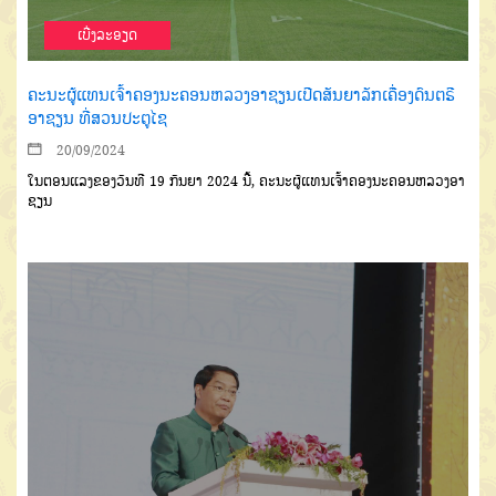
ເບີ່ງລະອຽດ
ຄະນະຜູ້ແທນເຈົ້າຄອງນະຄອນຫລວງອາຊຽນເປີດສັນຍາລັກເຄື່ອງດົນຕຣີ
ອາຊຽນ ທີ່ສວນປະຕູໄຊ
20/09/2024
ໃນຕອນແລງຂອງວັນທີ 19 ກັນຍາ 2024 ນີ້, ຄະນະຜູ້ແທນເຈົ້າຄອງນະຄອນຫລວງອາ
ຊຽນ