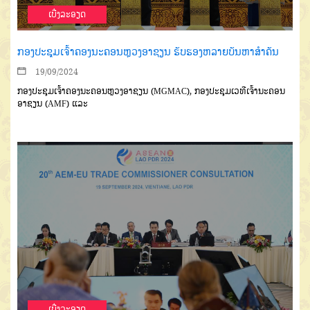
ເບີ່ງລະອຽດ
ກອງປະຊຸມເຈົ້າຄອງນະຄອນຫຼວງອາຊຽນ ຮັບຮອງຫລາຍບັນຫາສໍາຄັນ
19/09/2024
ກອງປະຊຸມເຈົ້າຄອງນະຄອນຫຼວງອາຊຽນ (MGMAC), ກອງປະຊຸມເວທີເຈົ້ານະຄອນ
ອາຊຽນ (AMF) ແລະ
ເບີ່ງລະອຽດ