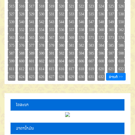
ໂຄສະນາ
ລາຄານໍ້າມັນ