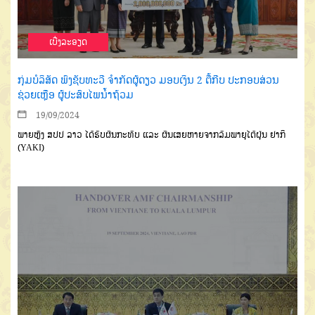
ເບີ່ງລະອຽດ
ກຸ່ມບໍລິສັດ ພົງຊັບທະວີ ຈຳກັດຜູ້ດຽວ ມອບເງິນ 2 ຕື້ກີບ ປະກອບສ່ວນ
ຊ່ວຍເຫຼືອ ຜູ້ປະສົບໄພນໍ້າຖ້ວມ
19/09/2024
ພາຍຫຼັງ ສປປ ລາວ ໄດ້ຮັບຜົນກະທົບ ແລະ ຜົນເສຍຫາຍຈາກລົມພາຍຸໄຕ້ຝຸ່ນ ຢາກິ
(YAKI)