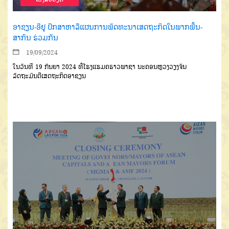
ອາຊຽນ-ອີຢູ ປຶກສາຫາລືແຜນການພັດທະນາເສດຖະກິດໃນພາກພື້ນ-
ສາກົນ ຮ່ວມກັນ
19/09/2024
ໃນວັນທີ 19 ກັນຍາ 2024 ທີ່ໂຮງແຮມຄຣາວພາຊາ ນະຄອນຫຼວງວຽງຈັນ
ລັດຖະມົນຕີເສດຖະກິດອາຊຽນ