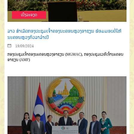
ເບີ່ງລະອຽດ
ລາວ ສໍາເລັດກອງປະຊຸມເຈົ້າຄອງນະຄອນຫຼວງອາຊຽນ ພ້ອມມອບຕໍ່ໃຫ້
ນະຄອນຫຼວງກົວລາລໍາເປີ
19/09/2024
ກອງປະຊຸມເຈົ້າຄອງນະຄອນຫຼວງອາຊຽນ (MGMAC), ກອງປະຊຸມເວທີເຈົ້ານະຄອນ
ອາຊຽນ (AMF)