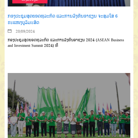
ກອງປະຊຸມສຸດຍອດທຸລະກິດ ແລະການລົງທຶນອາຊຽນ ຈະສຸມໃສ່ 6
ຂະແໜງບູລິມະສິດ
20/09/2024
ກອງປະຊຸມສຸດຍອດທຸລະກິດ ແລະການລົງທຶນອາຊຽນ 2024 (ASEAN Business
and Investment Summit 2024) ທີ່