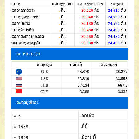
ແຂວງ
ແອັດຊັງພິເສດ
ແອັດຊັງທຳມະດາ
ກາຊວນ
ແຂວງຊຽງຂວາງ
.
ກີບ
30,220
ກີບ
24,610
ກີບ
ແຂວງຫຼວງພະບາງ
.
ກີບ
30,540
ກີບ
24,930
ກີບ
ແຂວງບໍ່ແກ້ວ
.
ກີບ
30,130
ກີບ
24,520
ກີບ
ແຂວງຈໍາປາສັກ
.
ກີບ
30,480
ກີບ
24,490
ກີບ
ແຂວງສະຫວັນນະເຂດ
.
ກີບ
30,060
ກີບ
24,450
ກີບ
ນະຄອນຫຼວງວຽງຈັນ
.
ກີບ
30,030
ກີບ
24,420
ກີບ
ອັດຕາແລກປ່ຽນ
ສະກຸນເງີນ
ອັດຕາຊື້
ອັດຕາຂາຍ
EUR
25.370
25.877
USD
22.319
22.553
THB
674.34
687.5
CNY
3.288
3.333
ສະຖິຕິຜູ້ເຂົ້າຊົມ
» 5
ອອນໄລ
» 1588
ມື້ນີ້
» 1969
ມື້ວານນີ້