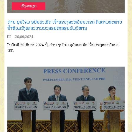
ເບີ່ງລະອຽດ
ທ່ານ ບຸນໂຈມ ອຸບົນປະເສີດ ເຈົ້າແຂວງສະຫວັນນະເຂດ ຕິດຕາມສະພາບ
ນໍ້າຖ້ວມຂັງເທສະບານນະຄອນໄກສອນພົມວິຫານ
20/09/2024
ໃນວັນທີ 20 ກັນຍາ 2024 ນີ້, ທ່ານ ບຸນໂຈມ ອຸບົນປະເສີດ ເຈົ້າແຂວງສະຫວັນນະ
ເຂດ,