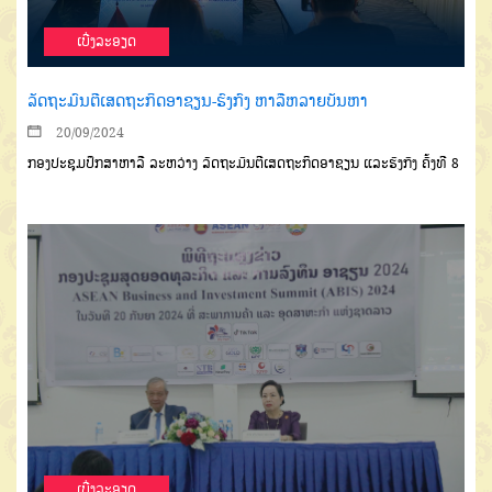
ເບີ່ງລະອຽດ
ລັດຖະມົນຕີເສດຖະກິດອາຊຽນ-ຮົງກົງ ຫາລືຫລາຍບັນຫາ
20/09/2024
ກອງປະຊຸມປຶກສາຫາລື ລະຫວ່າງ ລັດຖະມົນຕີເສດຖະກິດອາຊຽນ ແລະຮົງກົງ ຄັ້ງທີ 8
ເບີ່ງລະອຽດ