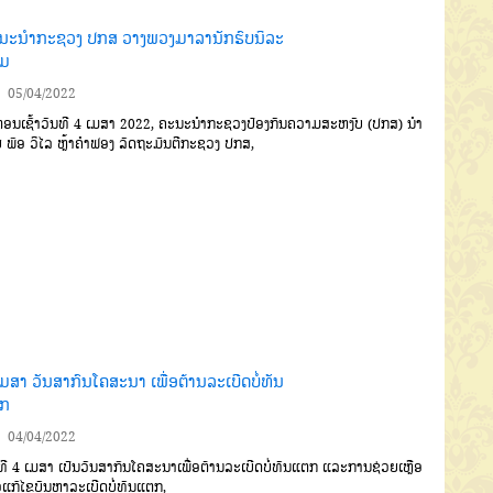
ນະນຳກະຊວງ ປກສ ວາງພວງມາລານັກຮົບນິລະ
ມ
05/04/2022
ອນເຊົ້າວັນທີ 4 ເມສາ 2022, ຄະນະນໍາກະຊວງປ້ອງກັນຄວາມສະຫງົບ (ປກສ) ນໍາ
 ພົອ ວິໄລ ຫຼ້າຄໍາຟອງ ລັດຖະມົນຕີກະຊວງ ປກສ,
ມສາ ວັນສາກົນໂຄສະນາ ເພື່ອຕ້ານລະເບີດບໍ່ທັນ
ກ
04/04/2022
ທີ 4 ເມສາ ເປັນວັນສາກົນໂຄສະນາເພື່ອຕ້ານລະເບີດບໍ່ທັນແຕກ ແລະການຊ່ວຍເຫຼືອ
່ອແກ້ໄຂບັນຫາລະເບີດບໍ່ທັນແຕກ,