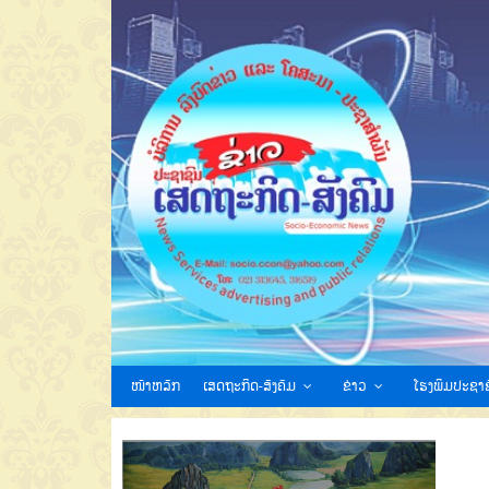
ໜ້າຫລັກ
ເສດຖະກິດ-ສັງຄົມ
ຂ່າວ
ໂຮງພິມປະຊາຊ