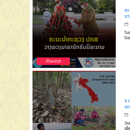
ຄະ
ນາ
ໃນຕ
ໂດຍ
ເບີ່ງລະອຽດ
4 ເ
ແຕ
ວັນ
ເພື