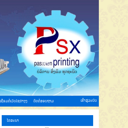
ເຂົ້າສູ່ລະບົບ
ເຊື່ອມຕໍ່ເວັບໄຊຕ່າງໆ
ຕິດຕໍ່ສອບຖາມ
ໂຄສະນາ