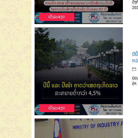
ຕັ້
202
ເບີ່ງລະອຽດ
ປີ
ກວ
ບົ
ຄ້າ
ເບີ່ງລະອຽດ