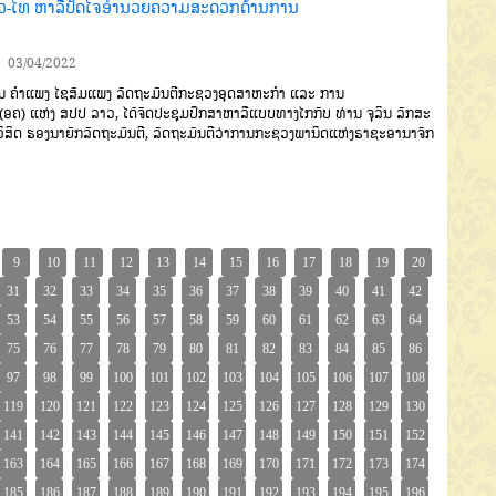
ວ-ໄທ ຫາລືປັດໄຈອຳນວຍຄວາມສະດວກດ້ານການ
03/04/2022
ນ
ຄໍາແພງ
ໄຊສົມແພງ
ລັດຖະມົນຕີກະຊວງອຸດສາຫະກຳ
ແລະ
ການ
(
ອຄ
)
ແຫ່ງ
ສປປ
ລາວ
,
ໄດ້ຈັດປະຊຸມປຶກສາຫາລືແບບທາງໄກກັບ
ທ່ານ
ຈຸລິນ
ລັກສະ
ິສິດ
ຮອງ
ນາຍົກລັດຖະມົນຕີ
,
ລັດຖະມົນຕີວ່າການກະຊວງພານິດ
ແຫ່ງຣາຊະອານາຈັກ