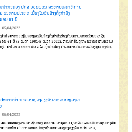
ນນຳກະຊວງ ປກສ ອວຍພອນ ສະຫາຍເລຂາທິການ
່ ປະທານປະເທດ ເນື່ອງໃນວັນສ້າງຕັ້ງກໍາລັງ
ບຮອບ 61 ປີ
05/04/2022
່ອງໃນໂອກາດສະເຫຼີມສະຫ
ຼອງວັນສ້າງຕັ້ງກໍາລັງປ້ອງກັນຄວາມ
ສະຫງົບປະຊາຊົນ
ຮອບ
61
ປີ
(
5
ເມສາ
1961-5
ເມສາ
2022
),
ການນຳຂັ້ນສູງກະຊວງປ້ອງກັນຄວາມ
ງົບ ນໍາໂດຍ ສະຫາຍ ພົອ ວິໄລ ຫຼ້າຄຳຟອງ ກຳມະການກົມການເມືອງສູນກາງພັກ
,
ບປະການນຳ ນະຄອນຫຼວງວຽງຈັນ-ນະຄອນຫຼວງຮ່າ
ຍ
05/04/2022
ຍຕອບສະໜອງຕາມຄໍາ
ເຊີນຂອງ
ສະຫາຍ ອານຸພາບ ຕຸນາລົມ ເລຂາທິການສູນກາງພັກ
ຂາຄະນະພັກ ປະທານສະພາປະຊາຊົນນະຄອນຫຼວງວຽງຈັນ
ສປປ ລາວ
,