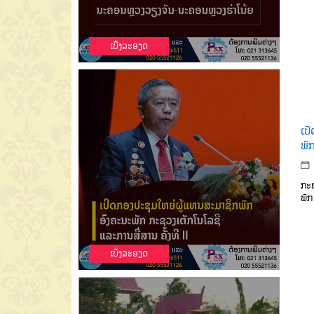
ເບີ່ງລະອຽດ
ເປ
ພັກ
ກະຊ
ພັກ
ເບີ່ງລະອຽດ