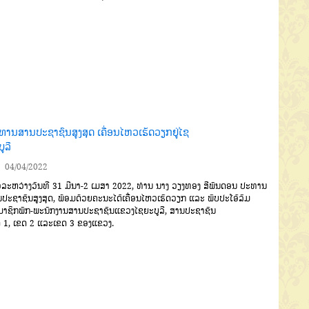
ທານສານປະຊາຊົນສູງສຸດ ເຄື່ອນໄຫວເຮັດວຽກຢູ່ໄຊ
ູລີ
04/04/2022
່ອລະຫວ່າງວັນທີ
31
ມີນາ
-2
ເມສາ
2022,
ທ່ານ ນາງ
ວຽງທອງ
ສີພັນດອນ
ປະທານ
ປະຊາຊົນສູງສຸດ
,
ພ້ອມດ້ວຍຄະນະ
ໄດ້ເຄື່ອນໄຫວເຮັດວຽກ
ແລະ
ພົບປະໂອ້ລົມ
າຊິກພັກ
-
ພະນັກງານສານປະຊາຊົນແຂວງໄຊຍະບູລີ
,
ສານປະຊາຊົນ
ດ
1,
ເຂດ
2
ແລະ
ເຂດ
3
ຂອງແຂວງ
.