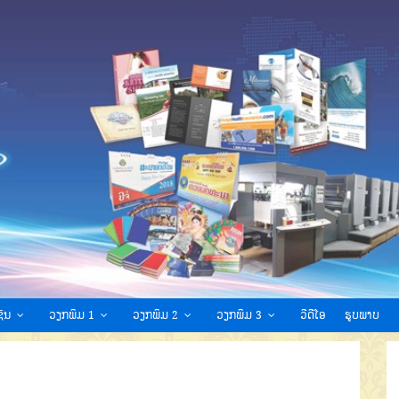
ົນ
ວຽກພິມ 1
ວຽກພິມ 2
ວຽກພິມ 3
ວີດີໂອ
ຮູບພາບ