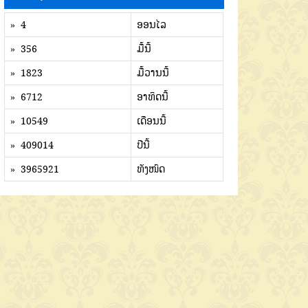
» 4
ອອນໄລ
» 356
ມື້ນີ້
» 1823
ມື້ວານນີ້
» 6712
ອາທິດນີ້
» 10549
ເດືອນນີ້
» 409014
ປີນີ້
» 3965921
ທັງໜົດ