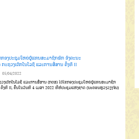
ິດກອງປະຊຸມໃຫຍ່ຜູ້ແທນສະມາຊິກພັກ ອົງຄະນະ
 ກະຊວງເຕັກໂນໂລຊີ ແລະການສື່ສານ ຄັ້ງທີ II
05/04/2022
ວງເຕັກໂນໂລຊີ
ແລະ
ການສື່ສານ
(
ກຕສ
)
ໄດ້ໄຂກອງປະຊຸມໃຫຍ່ຜູ້ແທນສະມາຊິກ
ຄັ້ງທີ
II
,
ຂຶ້ນໃນວັນທີ
4 ເມສາ 2022
ທີ່ຫໍປະຊຸມແຫ່ງຊາດ
(
ນະຄອນຫຼວງວຽງຈັນ
)