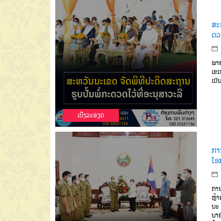
ສະ
ດວດ
ພາຍ
ເຂດ
ເປັ
ເບີ່ງລະອຽດ
ກາ
ໂອກ
ການ
ຫຼ້
ນະ 
ນາຍ