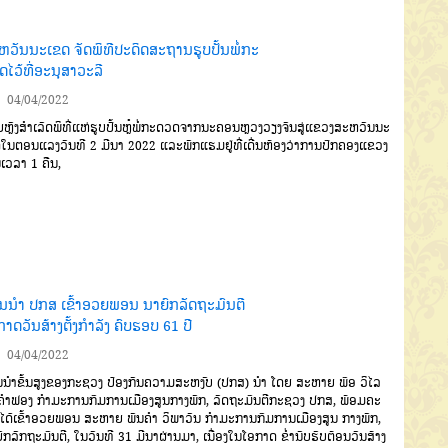
ຫວັນນະເຂດ ຈັດພິທີປະດິດສະຖານຮູບປັ້ນພໍ່ກະ
ໄວ້ທີ່ອະນຸສາວະລີ
04/04/2022
ຫຼັງສຳເລັດພິທີ່ແຫ່ຮູບປັ້ນຫຼໍ່ພໍ່ກະດວດຈາກນະຄອນຫຼວງວຽງຈັນສູ່ແຂວງສະຫວັນນະ
ໃນຕອນແລງວັນທີ 2 ມີນາ 2022 ແລະພັກແຮມຢູ່ທີ່ເດີ່ນຫ້ອງວ່າການປົກຄອງແຂວງ
ນເວລາ 1 ຄືນ,
ນນຳ ປກສ ເຂົ້າອວຍພອນ ນາຍົກລັດຖະມົນຕີ
າດວັນສ້າງຕັ້ງກຳລັງ ຄົບຮອບ 61 ປີ
04/04/2022
ນຳຂັ້ນສູງຂອງກະຊວງ ປ້ອງກັນຄວາມສະຫງົບ (ປກສ) ນໍາ ໂດຍ ສະຫາຍ ພົອ ວິໄລ
າຄຳຟອງ ກຳມະການກົມການເມືອງສູນກາງພັກ, ລັດຖະມົນຕີກະຊວງ ປກສ, ພ້ອມຄະ
ໄດ້ເຂົ້າອວຍພອນ ສະຫາຍ ພັນຄຳ ວິພາວັນ ກຳມະການກົມການເມືອງສູນ ກາງພັກ,
ົກລັກຖະມົນຕີ, ໃນວັນທີ 31 ມີນາຜ່ານມາ, ເນື່ອງໃນໂອກາດ ຂໍ່ານັບຮັບຕ້ອນວັນສ້າງ