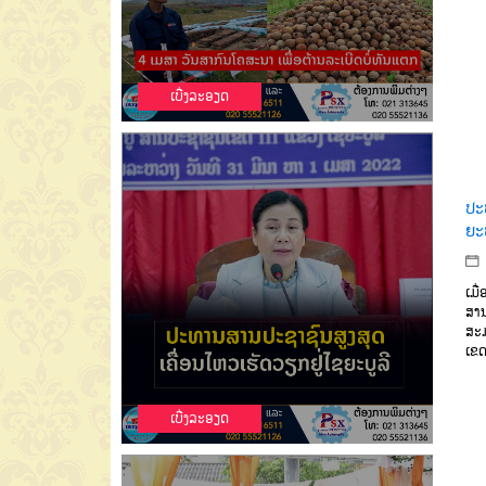
ເບີ່ງລະອຽດ
ປະ
ຍະບ
ເມື
ສານ
ສະມ
ເຂ
ເບີ່ງລະອຽດ