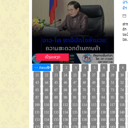
ລາ
ຄ້າ
ທ່າ
ຄ້າ
ນະວ
ໄທ
.
ເບີ່ງລະອຽດ