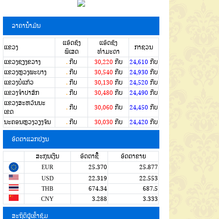
ລາຄານໍ້າມັນ
ແອັດຊັງ
ແອັດຊັງ
ແຂວງ
ກາຊວນ
ພິເສດ
ທຳມະດາ
ແຂວງຊຽງຂວາງ
.
ກີບ
30,220
ກີບ
24,610
ກີບ
ແຂວງຫຼວງພະບາງ
.
ກີບ
30,540
ກີບ
24,930
ກີບ
ແຂວງບໍ່ແກ້ວ
.
ກີບ
30,130
ກີບ
24,520
ກີບ
ແຂວງຈໍາປາສັກ
.
ກີບ
30,480
ກີບ
24,490
ກີບ
ແຂວງສະຫວັນນະ
.
ກີບ
30,060
ກີບ
24,450
ກີບ
ເຂດ
ນະຄອນຫຼວງວຽງຈັນ
.
ກີບ
30,030
ກີບ
24,420
ກີບ
ອັດຕາແລກປ່ຽນ
ສະກຸນເງີນ
ອັດຕາຊື້
ອັດຕາຂາຍ
EUR
25.370
25.877
USD
22.319
22.553
THB
674.34
687.5
CNY
3.288
3.333
ສະຖິຕິຜູ້ເຂົ້າຊົມ