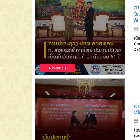
ກາ
ໃຫຍ
ຄົ
ເນື
ຄົບ
ສະຫ
ເບີ່ງລະອຽດ
ພົ
ໂນ້
ໂດ
ເລ