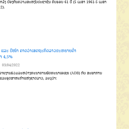
ງກຳລັງ ປ້ອງກັນຄວາມສະຫງົບປະຊາຊົນ ຄົບຮອບ 61 ປີ (5 ເມສາ 1961-5 ເມສາ
2).
ນີ້ ແລະ ປີໜ້າ ຄາດວ່າເສດຖະກິດລາວຂະຫຍາຍຕໍ່າ
່າ 4,5%
03/04/2022
ດລາຍງານຮ່ວມລະຫວ່າງທະນາຄານພັດທະນາເອເຊຍ
(ADB)
ກັບ
ສະພາການ
ແລະ
ອຸດສາຫະກຳແຫ່ງຊາດລາວ
,
ລະບຸວ່າ
: