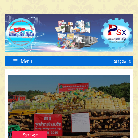
Menu
ເຂົ້າສູ່ລະບົບ
ເບີ່ງລະອຽດ