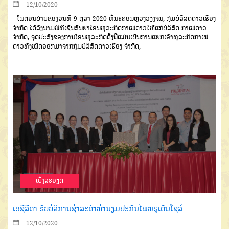
12/10/2020
ໃນຕອນບ່າຍຂອງວັນທີ 9 ຕຸລາ 2020 ທີ່ນະຄອນຫຼວງວຽງຈັນ, ກຸ່ມບໍລິສັດດາວເຮືອງ
ຈໍາກັດ ໄດ້ລົງນາມພິທີເຊັນສັນຍາໂອນທຸລະກິດກາເຟ
ດາວໃຫ້ແກ່ບໍລິສັດ ກາເຟດາວ
ຈຳກັດ, ຈຸດປະສົງຂອງການໂອນທຸລະກິດຄັ້ງນີ້ແມ່ນເປັນການແຍກເອົາທຸລະກິດກາເຟ
ດາວທັງໝົດອອກມາຈາກກຸ່ມບໍລິສັດດາວເຮືອງ ຈໍາກັດ
,
ເບີ່ງລະອຽດ
ເອຊີລີດາ ຮັບບໍລິການຊໍາລະຄ່າທຳນຽມປະກັນໄພພຣູເດັນໂຊລ໌
12/10/2020