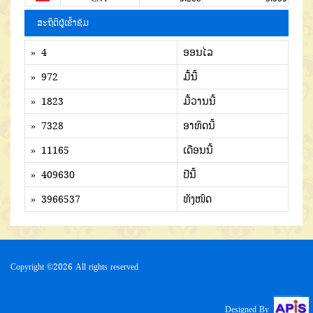
ສະຖິຕິຜູ້ເຂົ້າຊົມ
» 4
ອອນໄລ
» 972
ມື້ນີ້
» 1823
ມື້ວານນີ້
» 7328
ອາທິດນີ້
» 11165
ເດືອນນີ້
» 409630
ປີນີ້
» 3966537
ທັງໜົດ
Copyright ©
2026 All rights reserved
Designed By