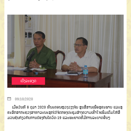
ເບີ່ງລະອຽດ
09/10/2020
ເມື່ອວັນທີ
8
ຕຸລາ
2020
ທີ່ນະ
ຄອນຫຼວງວຽງຈັນ
ສູນສື່ສານເພື່ອສຸຂະ
ພາບ
ແລະສຸ
ຂະສຶກສາກະຊວງສາທາລະ
ນະສຸກ
ໄດ້ຈັດກອງປະຊຸມສ້າງຄວາມ
ເຂົ້າໃຈເພີ່ມເຕີມໃຫ້ສື່
ມວນຊົນກ່ຽວກັບ
ການປ້ອງກັນໂຄວິດ
-19
ແລະພະຍາດ
ທີ່ມີການລະບາດອື່ນໆ