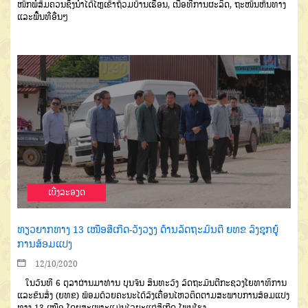
ໜັກພໍສົມຄວນຊຶ່ງນໍ້າໄດ້ໄຫຼເຂົ້າຖ້ວມບ້ານເຮືອນ, ເນື້ອທີ່ການຜະລິດ, ຖະໜົນຫົນທາງ
ແລະພື້ນທີ່ອື່ນໆ
ເບີ່ງລະອຽດ
ທຽວຍາກທາງ 13 ເໜືອສີເກີດ-ວັງວຽງ ດ້ານລັດຖະມົນຕີ ຍທຂ ລົງຊຸກຍູ້
ການສ້ອມແປງ
12/10/2020
ໃນວັນທີ 6 ຕຸລາຜ່ານມາທ່ານ ບຸນຈັນ ສິນທະວົງ ລັດຖະມົນຕີກະຊວງໂຍທາທິການ
ແລະຂົນສົ່ງ (ຍທຂ) ພ້ອມດ້ວຍຄະນະໄດ້ລົງເຄື່ອນໄຫວຕິດຕາມສະພາບການສ້ອມແປງ
ທາງ 13 ເໜືອ ໂດຍສະເພາະແມ່ນໄລຍະແຕ່ສີເກີດ-ໂພນໂຮງ