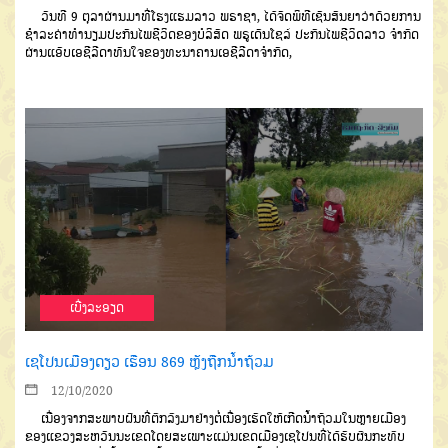
ວັນທີ 9 ຕຸລາຜ່ານມາທີ່ໂຮງແຮມລາວ ພຣາຊາ, ໄດ້ຈັດພິທີເຊັນສັນຍາວ່າດ້ວຍການ
ຊຳລະຄ່າທຳນຽມປະກັນໄພຊີວິດຂອງບໍລິສັດ ພຣູເດັນໂຊລ໌ ປະກັນໄພຊີວິດລາວ ຈຳກັດ
ຜ່ານແອັບເອຊີລີດາທັນໃຈຂອງທະນາຄານເອຊີລີດາຈຳກັດ,
ເບີ່ງລະອຽດ
ເຊໂປນເມືອງດຽວ ເຮືອນ 869 ຫຼັງຖືກນໍ້າຖ້ວມ
12/10/2020
ເນື່ອງຈາກສະພາບຝົນທີ່ຕົກລົງມາຢ່າງຕໍ່ເນື່ອງເຮັດໃຫ້ເກີດນໍ້າຖ້ວມໃນຫຼາຍເມືອງ
ຂອງແຂວງສະຫວັນນະເຂດໂດຍສະເພາະແມ່ນເຂດເມືອງເຊໂປນທີ່ໄດ້ຮັບຜົນກະທົບ