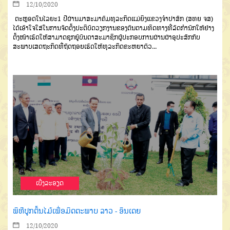
12/10/2020
ຕະຫຼອດໃນໄລຍະ1 ປີຜ່ານມາສະມາຄົມທຸລະກິດແມ່ຍິງແຂວງຈໍາປາສັກ (ສທຍ ຈສ)
ໄດ້ເອົາໃຈໃສ່ໃນການຈັດຕັ້ງປະຕິບັດວຽກງານຂອງຕົນຕາມທິດທາງທີ່ລັດກໍານົກໃຫ້ຢ່າງ
ຕັ້ງໜ້າເຮັດໃຫ້ສາມາດຊຸກຍູ້ບັນດາສະມາຊິກຜູ້ປະກອບການຜ່ານຜ່າອຸປະສັກກັບ
ສະພາບເສດຖະກິດທີ່ຖົດຖອຍເຮັດໃຫ້ທຸລະກິດຂະຫຍາຕົວ...
ເບີ່ງລະອຽດ
ພິທີປູກຕົ້ນໄມ້ເພື່ອມິດຕະພາບ ລາວ - ອິນເດຍ
12/10/2020