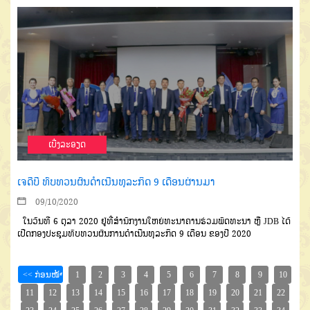
ເບີ່ງລະອຽດ
ເຈດີບີ ທົບທວນຜົນດຳເນີນທຸລະກິດ 9 ເດືອນຜ່ານມາ
09/10/2020
ໃນວັນທີ
6
ຕຸລາ
2020
ຢູ່ທີ່ສໍາ
ນັກງານໃຫຍ່ທະນາຄານຮ່ວມພັດທະນາ
ຫຼື
JDB
ໄດ້
ເປີດກອງປະຊຸມທົບທວນ
ຜົນການດໍາເນີນທຸລະກິດ
9
ເດືອນ
ຂອງປີ
2020