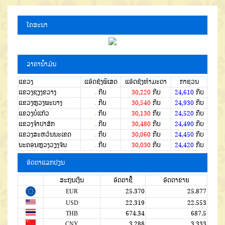
ໂຄສະນາ
ລາຄານໍ້າມັນ
ແຂວງ
ແອັດຊັງພິເສດ
ແອັດຊັງທຳມະດາ
ກາຊວນ
ແຂວງຊຽງຂວາງ
.
ກີບ
30,220
ກີບ
24,610
ກີບ
ແຂວງຫຼວງພະບາງ
.
ກີບ
30,540
ກີບ
24,930
ກີບ
ແຂວງບໍ່ແກ້ວ
.
ກີບ
30,130
ກີບ
24,520
ກີບ
ແຂວງຈໍາປາສັກ
.
ກີບ
30,480
ກີບ
24,490
ກີບ
ແຂວງສະຫວັນນະເຂດ
.
ກີບ
30,060
ກີບ
24,450
ກີບ
ນະຄອນຫຼວງວຽງຈັນ
.
ກີບ
30,030
ກີບ
24,420
ກີບ
ອັດຕາແລກປ່ຽນ
ສະກຸນເງີນ
ອັດຕາຊື້
ອັດຕາຂາຍ
EUR
25.370
25.877
USD
22.319
22.553
THB
674.34
687.5
CNY
3.288
3.333