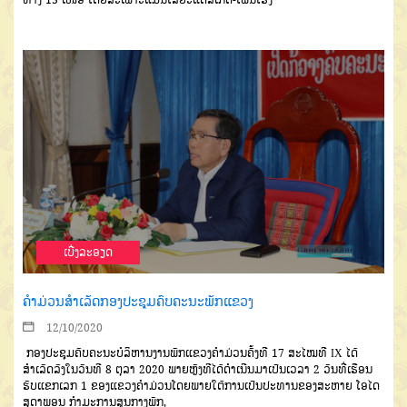
ເບີ່ງລະອຽດ
ຄຳມ່ວນສຳເລັດກອງປະຊຸມຄົບຄະນະພັກແຂວງ
12/10/2020
ກອງປະຊຸມຄົບຄະນະບໍລິຫານງານພັກແຂວງຄຳມ່ວນຄັ້ງທີ 17 ສະໄໝທີ IX ໄດ້
ສຳເລັດລົງໃນວັນທີ 8 ຕຸລາ 2020 ພາຍຫຼັງທີໄດ້ດຳເນີນມາເປັນເວລາ 2 ວັນທີ່ເຮືອນ
ຮັບແຂກເລກ 1 ຂອງແຂວງຄໍາມ່ວນໂດຍພາຍໃຕ້ການເປັນປະທານຂອງສະຫາຍ ໂອໄດ
ສຸດາພອນ ກຳມະການສູນກາງພັກ,