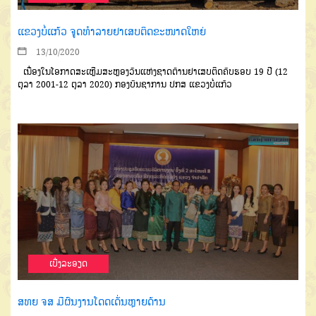
ແຂວງບໍ່ແກ້ວ ຈູດທຳລາຍຢາເສບຕິດຂະໜາດໃຫຍ່
13/10/2020
ເນື່ອງໃນໂອກາດສະເຫຼີມສະຫຼອງວັນແຫ່ງຊາດຕ້ານຢາເສບຕິດຄົບຮອບ 19 ປີ (12
ຕຸລາ 2001-12 ຕຸລາ 2020) ກອງບັນຊາການ ປກສ ແຂວງບໍ່ແກ້ວ
ເບີ່ງລະອຽດ
ສທຍ ຈສ ມີຜົນງານໂດດເດັ່ນຫຼາຍດ້ານ