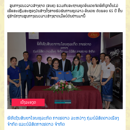
ສູນ​ກາງ​ແນວ​ລາວ​ສ້າງ​ຊາດ (ສນຊ) ຮ່ວມ​ກັບສະຖານທູດ​ອິນ​ເດຍຈັດ​ພິທີ​ປູກ​ຕົ້ນໄມ້​
ເພື່ອ​ສະເຫຼີມສະຫຼອງ​ວັນ​ສ້າງຕັ້ງ​ສາຍ​ພົວພັນ​ການ​ທູດ​ລາວ​-​ອິນ​ເດຍ ຄົບຮອບ 65 ປີ ຂຶ້ນ​
ຢູ່​ສຳນັກງານ​ສູນ​ກາງ​ແນວ​ລາວ​ສ້າງ​ຊາດເມື່ອບໍ່​ດົນຜ່ານ​ມານີ້
ເບີ່ງລະອຽດ
ພີທີເຊັນສັນຍາໂອນທຸລະກິດ ກາເຟດາວ ລະຫວ່າງ ກຸ່ມບໍລິສັດດາວເຮືອງ
ຈຳກັດ ແລະບໍລິສັດກາເຟດາວ ຈຳກັດ