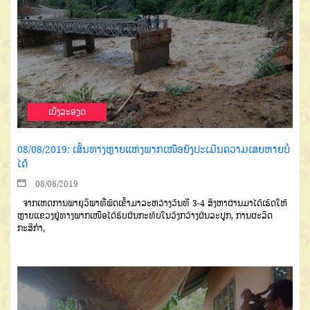
ເບີ່ງລະອຽດ
08/08/2019: ເສັ້ນທາງຫຼາຍແຫ່ງພາກເໜືອຍັງປະເມີນຄວາມເສຍຫາຍບໍ່
ໄດ້
08/08/2019
ຈາກເຫດການພາຍຸວິພາທີ່ພັດເຂົ້າມາລະຫວ່າງວັນທີ 3-4 ສິງຫາຜ່ານມາໄດ້ເຮັດໃຫ້
ຫຼາຍແຂວງຢູ່ທາງພາກເໜືອໄດ້ຮັບຜົນກະທົບໃນວົງກວ້າງຜົນລະປູກ, ການຜະລິດ
ກະສິກຳ,