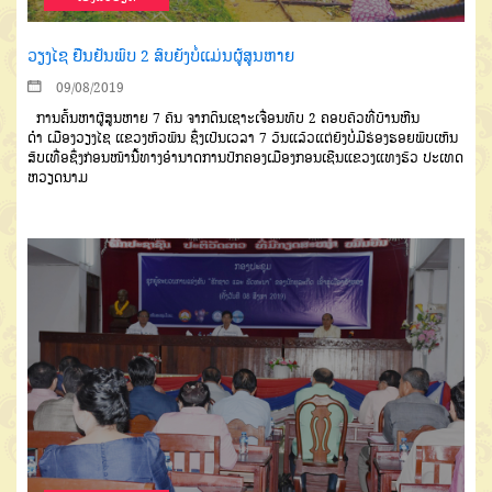
ວຽງໄຊ ຢືນຢັນພົບ 2 ສົບຍັງບໍ່ແມ່ນຜູ້ສູນຫາຍ
09/08/2019
ການຄົ້ນຫາຜູ້ສູນຫາຍ
7
ຄົນ
ຈາກດິນເຊາະເຈື່ອນທັບ
2
ຄອບຄົວ
ທີ່
ບ້ານຫີນ
ດຳ
ເມືອງວຽງໄຊ
ແຂວງຫົວ
ພັນ
ຊຶ່ງເປັນເວລາ
7
ວັນແລ້ວ
ແຕ່ຍັງບໍ່
ມີຮ່ອງຮອຍພົບເຫັນ
ສົບເທື່ອ
ຊຶ່ງກ່ອນໜ້າ
ນີ້
ທາງອໍານາດການປົກຄອງເມືອງ
ກອນເຊີນ
ແຂວງແທງຮົວ
ປະເທດ
ຫວຽດ
ນາມ