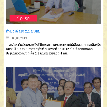
ເບີ່ງລະອຽດ
ຄຳມ່ວນໄຂ້ຍຸງ 2,1 ພັນຄົນ
08/08/2019
ຄຳມ່ວນກໍ່ແມ່ນແຂວງໜຶ່ງທີ່ມີການ
ລະບາດຂອງພະຍາດໄຂ້ເລືອດອອກ
ແລະ
ຕິດຢູ່ໃນ
ອັນດັບທີ
5
ຂອງບັນດາແຂວງ
ໃນທົ່ວປະເທດທີ່ເປັນພະຍາດໄຂ້ເລືອດ
ອອກຮອດ
ປະຈຸບັນຕົວເລກຜູ້ຕິດເຊື້ອ
2
,1
ພັນຄົນ
ເສຍຊີວິດ
4
ຄົນ
.