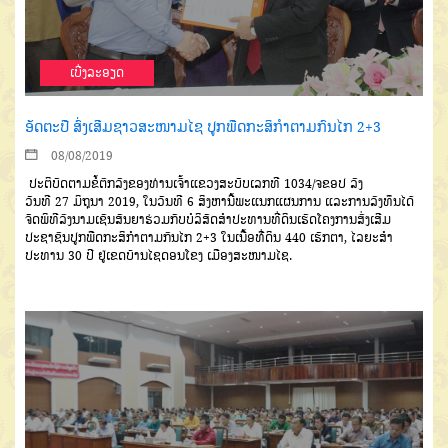
ເບີ່ງລະອຽດ
ອັດຕະປື ສົ່ງເສີມຊາວສະໜາມໄຊ ປູກພືດກະສິກຳຕາມກົນໄກ 2+3
08/08/2019
ປະຕິບັດຕາມຂໍ້ຕົກລົງຂອງທ່ານ
ເຈົ້າແຂວງ
ສະບັບເລກທີ
1034/
ຈຂອປ
ລົງ
ວັນທີ
27
ມິຖຸນາ
2019,
ໃນວັນທີ
6
ສິງຫານີ້
ພະແນກແຜນການ
ແລະການ
ລົງທຶນໄດ້
ຈັດພິທີລົງນາມເຊັນສັນຍາ
ຮ່ວມກັບບໍລິສັດສຳປະທານທີ່ດິນເຮັດ
ໂຄງການສົ່ງເສີມ
ປະຊາຊົນປູກພືດກະສິ
ກຳຕາມກົນໄກ
2+3
ໃນເນື້ອທ່ີ່ດິນ
440
ເຮັກຕາ
,
ໄລຍະສໍາ
ປະທານ
30
ປີ
ຢູ່ເຂດ
ບ້ານໄຊດອນໂຂງ
ເມືອງສະໜາມໄຊ
.