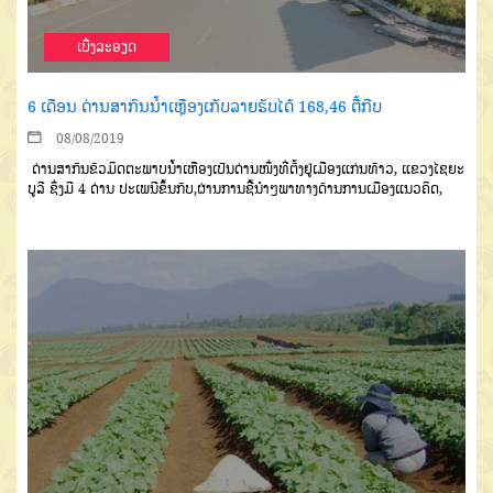
ເບີ່ງລະອຽດ
6 ເດືອນ ດ່ານສາກົນນໍ້າເຫຼືອງເກັບລາຍຮັບໄດ້ 168,46 ຕື້ກີບ
08/08/2019
ດ່ານສາກົນຂົວມິດຕະພາບນໍ້າ
ເຫືອງເປັນດ່ານໜຶ່ງທີ່ຕັ້ງຢູ່ເມືອງແກ່ນ
ທ້າວ
,
ແຂວງໄຊຍະ
ບູລີ
ຊຶ່ງມີ
4
ດ່ານ
ປະເພນີຂຶ້ນກັບ
,
ຜ່ານການຊີ້ນໍາໆພາທາງ
ດ້ານການເມືອງແນວຄິດ
,