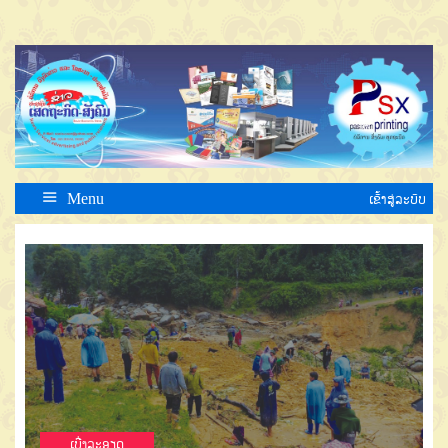
Menu
ເຂົ້າສູ່ລະບົບ
ເບີ່ງລະອຽດ