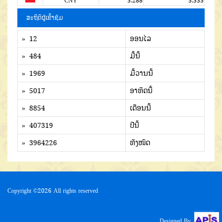
CNY
3.288
3.333
ສະຖິຕິຜູ້ເຂົ້າຊົມ
» 12
ອອນໄລ
» 484
ມື້ນີ້
» 1969
ມື້ວານນີ້
» 5017
ອາທິດນີ້
» 8854
ເດືອນນີ້
» 407319
ປີນີ້
» 3964226
ທັງໜົດ
Copyright ©
2026 All rights reserved
Designed By