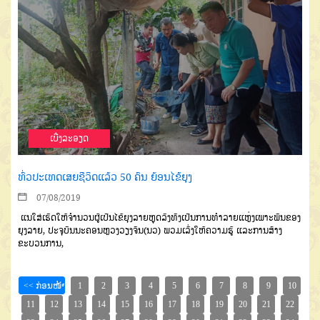
ເບີ່ງລະອຽດ
ທົ່ວປະເທດເສຍຊີວິດແລ້ວ 50 ຄົນ ຍ້ອນໄຂ້ຍຸງ
07/08/2019
ແນໃສ່ເຮັດໃຫ້ຈຳນວນຜູ້ເປັນໄຂ້
ຍຸງລາຍຫຼຸດລົງ
ທັງເປັນການທຳລາຍ
ແຫຼ່ງເພາະພັນຂອງ
ຍຸງລາຍ
,
ປະຈຸບັນ
ນະຄອນຫຼວງວຽງຈັນ
(
ນວ
)
ພວມເລັ່ງ
ໃຫ້ຄວາມຮູ້
ແລະການສ້າງ
ຂະບວນ
ການ
,