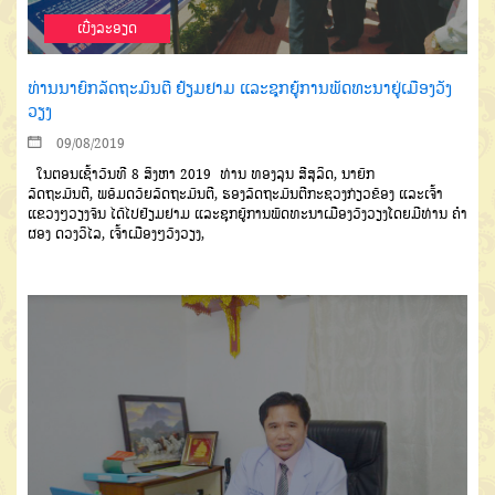
ເບີ່ງລະອຽດ
ທ່ານນາຍົກລັດຖະມົນຕີ ຢ້ຽມຢາມ ແລະຊຸກຍູ້ການພັດທະນາຢູ່ເມືອງວັງ
ວຽງ
09/08/2019
ໃນຕອນເຊົ້າວັນທີ
8
ສິງຫາ
2019
ທ
່ານ
ທອງລຸນ
ສີສຸລິດ
,
ນາຍົກ
ລັດ
ຖະມົນຕີ
,
ພອ້ມດວ້ຍລັດຖະມົນຕີ
,
ຮອງ
ລັດຖະມົນຕີ
ກະຊວງກ່ຽວຂ້ອງ
ແລະເຈົ້າ
ແຂວງໆວຽງຈັນ
ໄດ້ໄປຢ້ຽມຢາມ
ແລະ
ຊຸກຍູ້ການພັດທະນາເມືອງວັງວຽງ
ໂດຍ
ມີທ່ານ
ຄຳ
ຜອງ
ດວງວິໄລ
,
ເຈົ້າເມືອງໆ
ວັງວຽງ
,