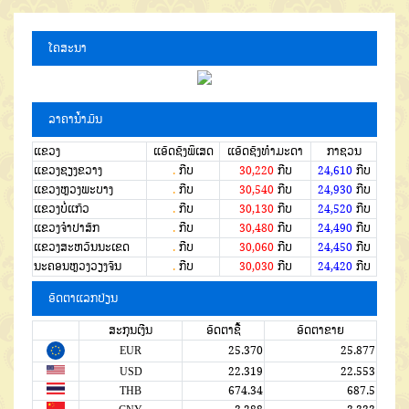
ໂຄສະນາ
ລາຄານໍ້າມັນ
ແຂວງ
ແອັດຊັງພິເສດ
ແອັດຊັງທຳມະດາ
ກາຊວນ
ແຂວງຊຽງຂວາງ
.
ກີບ
30,220
ກີບ
24,610
ກີບ
ແຂວງຫຼວງພະບາງ
.
ກີບ
30,540
ກີບ
24,930
ກີບ
ແຂວງບໍ່ແກ້ວ
.
ກີບ
30,130
ກີບ
24,520
ກີບ
ແຂວງຈໍາປາສັກ
.
ກີບ
30,480
ກີບ
24,490
ກີບ
ແຂວງສະຫວັນນະເຂດ
.
ກີບ
30,060
ກີບ
24,450
ກີບ
ນະຄອນຫຼວງວຽງຈັນ
.
ກີບ
30,030
ກີບ
24,420
ກີບ
ອັດຕາແລກປ່ຽນ
ສະກຸນເງີນ
ອັດຕາຊື້
ອັດຕາຂາຍ
EUR
25.370
25.877
USD
22.319
22.553
THB
674.34
687.5