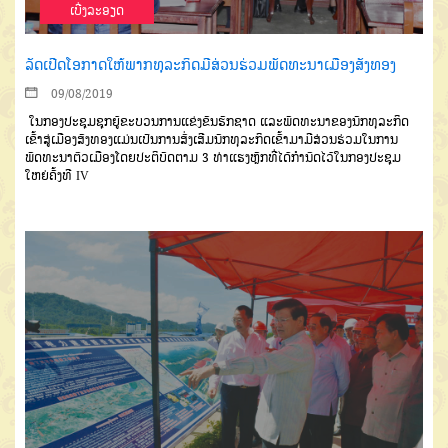
ເບີ່ງລະອຽດ
ລັດເປີດໂອກາດໃຫ້ພາກທຸລະກິດມີສ່ວນຮ່ວມພັດທະນາເມືອງສັງທອງ
09/08/2019
ໃນກອງປະຊຸມຊຸກຍູ້ຂະບວນການ
ແຂ່ງຂັນຮັກຊາດ
ແລະພັດທະນາຂອງນັກ
ທຸລະກິດ
ເຂົ້າສູ່ເມືອງສັງທອງແມ່ນເປັນການສົ່ງເສີມນັກທຸລະກິດເຂົ້າມາມີສ່ວນ
ຮ່ວມໃນການ
ພັດທະນາຕົວເມືອງ
ໂດຍ
ປະຕິບັດຕາມ
3
ທ່າແຮງຫຼັກທີ່ໄດ້ກໍານົດ
ໄວ້ໃນກອງປະຊຸມ
ໃຫຍ່ຄັ້ງ
ທີ
IV