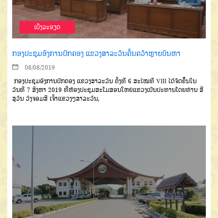
ເບີ່ງລະອຽດ
ກອງປະຊຸມອົງການປົກຄອງ ແຂວງສາລະວັນຄົ້ນຄວ້າຫຼາຍບັນຫາ
08/08/2019
ກອງປະຊຸມ
ອົງການປົກຄອງ
ແຂວງສາລະວັນ
ຄັ້ງທີ
6
ສະໄໝທີ
VIII
ໄດ້ຈັດຂຶ້ນໃນ
ວັນທີ
7
ສິງຫາ
2019
ທີ່ຫ້ອງປະຊຸມສະໂມສອນໃຫຍ່ແຂວງ
ເປັນປະທານໂດຍທ່ານ
ສີ
ສຸວັນ
ວົງຈອມ
ສີ
ເຈົ້າແຂວງໆສາລະວັນ
,