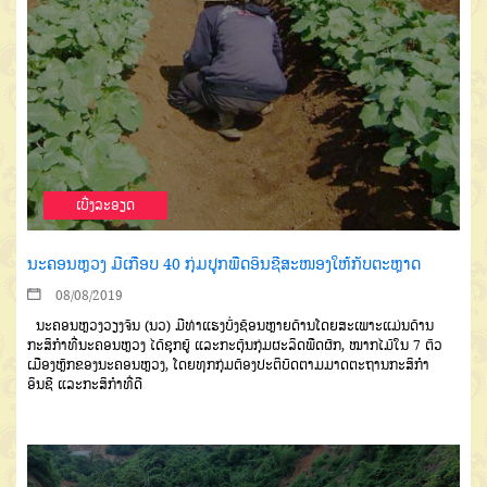
ເບີ່ງລະອຽດ
ນະຄອນຫຼວງ ມີເກືອບ 40 ກຸ່ມປູກພືດອິນຊີສະໜອງໃຫ້ກັບຕະຫຼາດ
08/08/2019
ນະຄອນຫຼວງວຽງຈັນ
(
ນວ
)
ມີທ່າແຮງບົ່ງຊ້ອນຫຼາຍດ້ານ
ໂດຍສະ
ເພາະແມ່ນດ້ານ
ກະສິກຳທີ່ນະຄອນຫຼວງ
ໄດ້ຊຸກຍູ້
ແລະກະຕຸ້ນກຸ່ມຜະລິດພືດຜັກ
,
ໝາກໄມ້ໃນ
7
ຕົວ
ເມືອງຫຼັກຂອງນະຄອນ
ຫຼວງ
,
ໂດຍທຸກກຸ່ມຕ້ອງປະຕິບັດຕາມ
ມາດຕະຖານກະສິກຳ
ອິນຊີ
ແລະກະສິ
ກຳທີ່ດີ