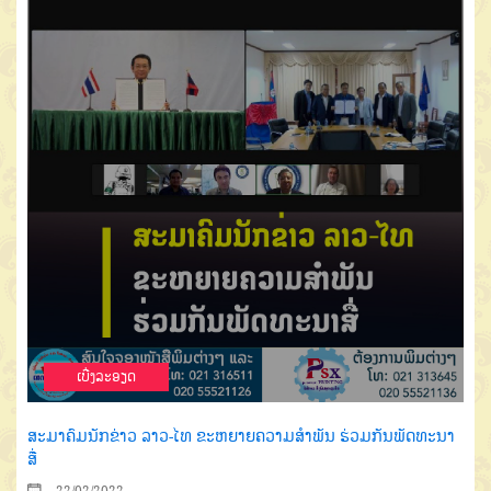
ເບີ່ງລະອຽດ
ສະ​ມາ​ຄົມ​​ນັກ​ຂ່າວ ລາວ-ໄທ ຂະຫຍາຍຄວາມສຳພັນ ຮ່ວມກັນພັດທະນາ
ສື່
22/02/2022