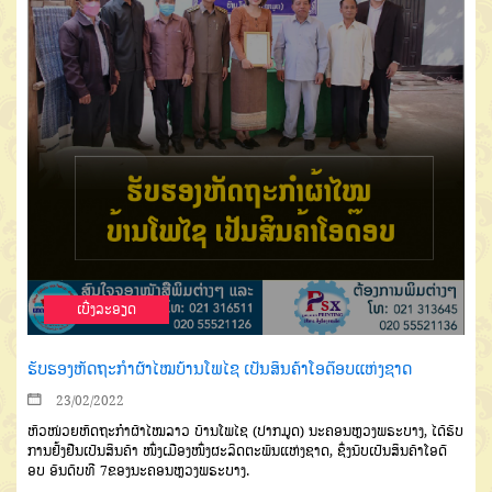
ເບີ່ງລະອຽດ
ຮັບຮອງຫັດຖະກຳຜ້າໄໝບ້ານໂພໄຊ ເປັນສິນຄ້າໂອດ໊ອບແຫ່ງຊາດ
23/02/2022
ຫົວໜ່ວຍຫັດຖະກຳຜ້າໄໝລາວ ບ້ານໂພໄຊ (ປາກມູດ)
ນະຄອນ
ຫຼວງພ
ຣ
ະບາງ
,
ໄດ້ຮັບ
ການຢັ້ງຢືນ
ເປັນສິນຄ້າ ໜຶ່ງເມືອງ
ໜຶ່ງຜະ
ລິດຕະພັນແຫ່ງຊາດ
, ຊຶ່ງນັບເປັນສິນຄ້າໂອດ໊
ອບ
ອັນດັບທີ 7
ຂອງນະຄອນຫຼວງພຣະບາງ.