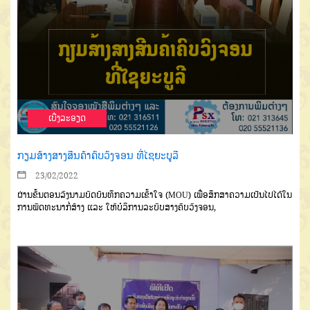
ເບີ່ງລະອຽດ
ກຽມສ້າງສາງສີນຄ້າຄົບວົງຈອນ ທີ່ໄຊຍະບູລີ
23/02/2022
ຜ່ານຂັ້ນຕອນລົງນາມ
ບົດບັນທຶກຄວາມເຂົ້າໃຈ
(
MOU
)
ເພື່ອສຶກສາຄວາມເປັນໄປໄດ້ໃນ
ການພັດທະນາກໍ່ສ້າງ ແລະ ໃຫ້ບໍລິການລະບົບສາງຄົບວົງຈອນ
,