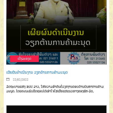
ເບີ່ງລະອຽດ
ເຜີຍຜົນດຳເນີນງານ ວຽກຕ້ານການຄ້າມະນຸດ
22/02/2022
ລັດຖະບານແຫ່ງ ສປປ ລາວ, ໃຫ້ຄວາມສຳຄັນຕໍ່
ວຽກງານ
ຕອບຕ້ານບັນຫາການຄ້າມ
ມ
ະ
ນຸດ. ໂດຍ
ຄະນະຮັບຜິດຊອບໄດ້ເອົາໃຈໃສ່
ເຜີຍແຜ່ແນວທາງຂອງພັກ-ລັດ
,