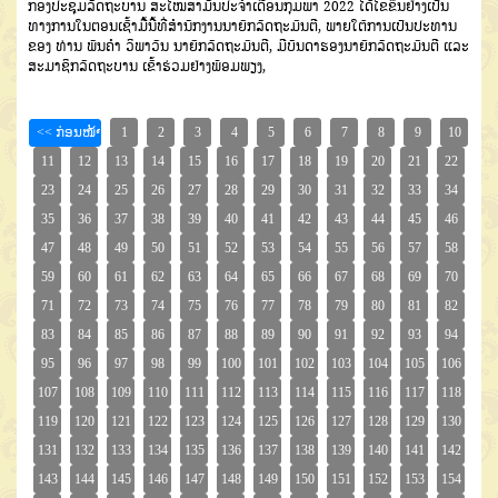
ກອງປ
ະຊຸມລັດຖະບານ ສະໄໝສາມັນປະຈຳເດືອນ
ກຸມພາ
2022
ໄດ້ໄຂຂຶ້ນຢ່າງເປັນ
ທາງການ
ໃນຕອນເຊົ້າ
ມື້ນີ້
ທີ່ສໍານັກງານນາຍົກລັດ
ຖະມົນຕີ
,
ພາຍໃຕ້ການເປັນປະ
ທານ
ຂອງ
ທ່ານ ພັນຄຳ ວິພາວັນ ນາຍົກ
ລັດຖະມົນຕີ
,
ມີບັນດາຮອງນາຍົກລັດຖະມົນຕີ ແລະ
ສະມາຊ
ິກລັດຖະບານ ເຂົ້າຮ່ວມຢ່າງພ້ອມພຽງ
,