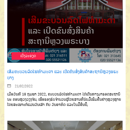
ເບີ່ງລະອຽດ
ເສີມຂະບວນລົດໄຟທໍາມະດາ ແລະ ເປີດຂົນສົ່ງສິນຄ້າສະຖານີຫຼວງພຣະ
ບາງ
21/02/2022
ເມື່ອວັນທີ 18 ກຸມພາ 2022, ຂະບວນລົດໄຟທໍາມະດາ ໄດ້ເດີນທາງມາຮອດສະຖານີ
ນະ ຄອນຫຼວງວຽງຈັນ, ເພື່ອຮອງຮັບຈໍານວນຜູ້ໂດຍສານທີ່ນັບມື້ເພີ່ມຂຶ້ນຢ່າງຫຼວງຫຼາຍ
ໂດຍສະເພາະກໍແມ່ນວັນເສົາ ກັບ ວັນອາທິດ ແລະໃນມື້ອື່ນນີ້,