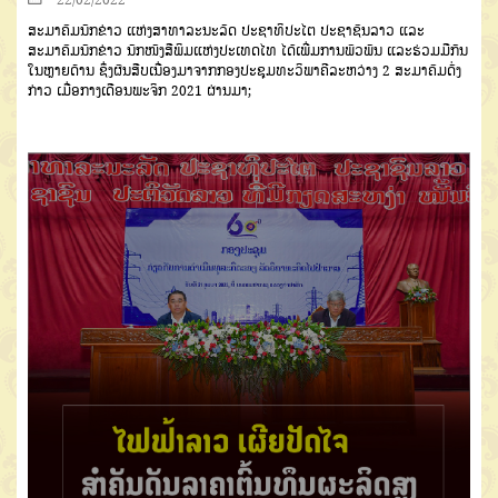
ສະມາຄົມນັກຂ່າວ ແຫ່ງສາທາລະນະລັດ ປະຊາທິປະໄຕ ປະຊາຊົນລາວ ແລະ
ສະມາຄົມນັກຂ່າວ ນັກໜັງສືພິມແຫ່ງປະເທດໄທ ໄດ້ເພີ່ມການພົວພັນ ແລະຮ່ວມມືກັນ
ໃນຫຼາຍດ້ານ ຊຶ່ງຜົນສືບເນື່ອງມາຈາກກອງປະຊຸມທະວິພາຄີລະຫວ່າງ
2
ສະມາຄົມດັ່ງ
ກ່າວ ເມື່ອກາງເດືອນພະຈິກ
2021
ຜ່ານມາ
;