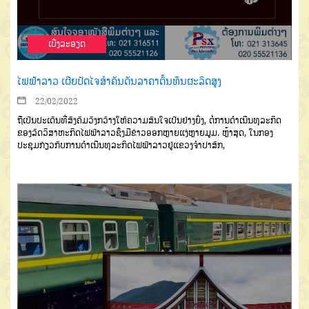
ເບີ່ງລະອຽດ
ໄຟຟ້າລາວ ເຜີຍປັດໄຈສຳຄັນດັນລາຄາຕົ້ນທຶນຜະລິດສູງ
22/02/2022
ຖືເປັນປະເດັນທີ່ສັງຄົມວົງກວ້າງໃຫ້ຄວາມສົນໃຈເປັນຢ່າງຍິ່ງ,
ຕໍ່ການດຳເນີນທຸລະກິດ
ຂອງລັດວິສາຫະກິດໄຟຟ້າລາວຊຶ່ງມີຂ່າວອອກຫຼາຍແງ່ຫຼາຍມູມ. ຫຼ້າສຸດ,
ໃນ
ກອງ
ປະຊຸມກ່ຽວກັບການດຳເນີນທຸລະກິດໄຟຟ້າລາວຢູ່ແຂວງຈຳປາສັກ
,