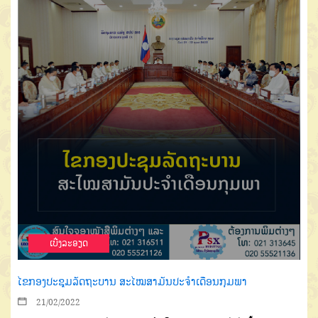
ເບີ່ງລະອຽດ
ໄຂກອງປະຊຸມລັດຖະບານ ສະໄໝສາມັນປະຈຳເດືອນກຸມພາ
21/02/2022