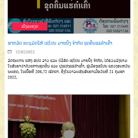
ເບີ່ງລະອຽດ
ພາກລັດ ອະນຸມັດໃຫ້ ເຊໂປນ ມາຍນິ້ງ ຈຳກັດ ຂຸດຄົ້ນແຮ່ຄຳເຄົ້າ
22/02/2022
ລັດຖະບານ ແຫ່ງ ສປປ ລາວ ແລະ
ບໍລ
ສັດ ເຊໂປນ ມາຍນິ້ງ ຈຳກັດ
,
ໄດ້
ຮ່ວມລ
ົງນາມ
ໃນ
ສັນ
ຍາວ່າດ້ວຍການຂຸດຄົ້ນ ແລະ ປຸງແຕ່ງແຮ່ຄຳເຄົ້າ
, ຢູ່ເມືອງເ
ຊ
ໂປນ ແຂວງສະຫວັນ
ນະເຂດ,
ໃນເນື້ອທີ່
206,72 ເຮັກຕາ
.
ຊຶ່ງໃນວາລະເຊັນສັນຍາເມື່ອວັນທີ 21 ກຸມພາ
2022,