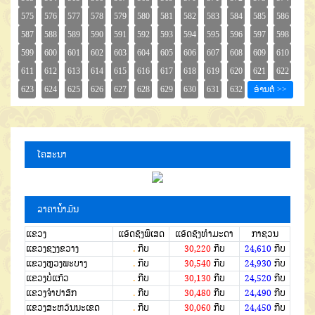
ໂຄສະນາ
ລາຄານໍ້າມັນ
ແຂວງ
ແອັດຊັງພິເສດ
ແອັດຊັງທຳມະດາ
ກາຊວນ
ແຂວງຊຽງຂວາງ
.
ກີບ
30,220
ກີບ
24,610
ກີບ
ແຂວງຫຼວງພະບາງ
.
ກີບ
30,540
ກີບ
24,930
ກີບ
ແຂວງບໍ່ແກ້ວ
.
ກີບ
30,130
ກີບ
24,520
ກີບ
ແຂວງຈໍາປາສັກ
.
ກີບ
30,480
ກີບ
24,490
ກີບ
ແຂວງສະຫວັນນະເຂດ
.
ກີບ
30,060
ກີບ
24,450
ກີບ