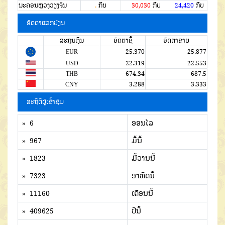
ນະຄອນຫຼວງວຽງຈັນ
.
ກີບ
30,030
ກີບ
24,420
ກີບ
ອັດຕາແລກປ່ຽນ
ສະກຸນເງີນ
ອັດຕາຊື້
ອັດຕາຂາຍ
EUR
25.370
25.877
USD
22.319
22.553
THB
674.34
687.5
CNY
3.288
3.333
ສະຖິຕິຜູ້ເຂົ້າຊົມ
» 6
ອອນໄລ
» 967
ມື້ນີ້
» 1823
ມື້ວານນີ້
» 7323
ອາທິດນີ້
» 11160
ເດືອນນີ້
» 409625
ປີນີ້