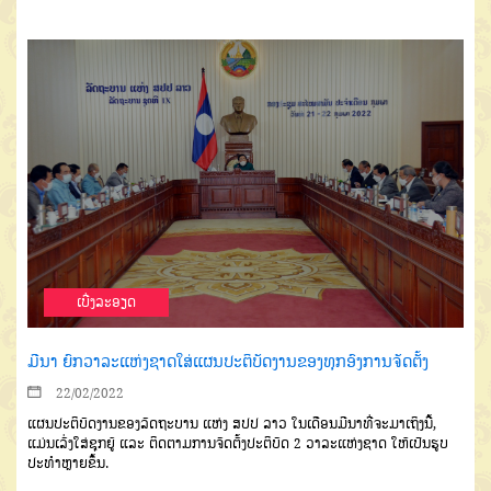
ເບີ່ງລະອຽດ
ມີນາ ຍົກວາລະແຫ່ງຊາດໃສ່ແຜນປະຕິບັດງານຂອງທຸກອົງການຈັດຕັ້ງ
22/02/2022
ແຜນປະຕິບັດງານຂອງລັດຖະບານ ແຫ່ງ ສປປ ລາວ ໃນເດືອນມີນາທີ່ຈະມາເຖິງນີ້,
ແມ່ນເລັ່ງໃສ່ຊຸກຍູ້ ແລະ ຕິດຕາມການຈັດຕັ້ງປະຕິບັດ 2 ວາລະແຫ່ງຊາດ ໃຫ້ເປັນຮູບ
ປະທຳຫຼາຍຂຶ້ນ.