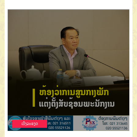
ເບີ່ງລະອຽດ