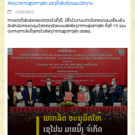
ຫ້ອງວ່າການສູນກາງພັກ ແຕ່ງຕັ້ງສັບຊ້ອນພະນັກງານ
22/02/2022
ການແຕ່ງຕັ້ງສັບຊ້ອນພະນັກງານໃນຄັ້ງນີ້, ມີຂຶ້ນ
ໃນວາລະດຳເນີນ
ກ
ອງປະຊຸມເຊື່ອມຊຶມ
ຜົນສໍາເລັດກອງປະຊຸມໃຫຍ່ຂອງອົງຄະນະພັກຫ້ອງວ່າການສູນກາງພັກ ຄັ້ງທີ
VII
ແລະ
ປະກາດການ
ຈັດຕັ້ງ
ພາຍໃນຫ້ອງວ່າການສູນກາງພັກ
(ຫສພ)
,