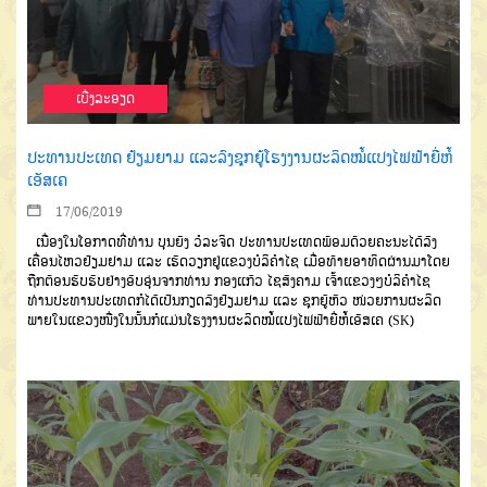
ເບີ່ງລະອຽດ
ປະທານປະເທດ ຢ້ຽມຍາມ ແລະລົງຊຸກຍູ້ໂຮງງານຜະລິດໝໍ້ແປງໄຟຟ້າຍີ່ຫໍ້
ເອັສເຄ
17/06/2019
ເນື່ອງໃນໂອກາດທີ່ທ່ານ ບຸນຍັງ ວໍລະຈິດ ປະທານປະເທດພ້ອມດ້ວຍຄະນະໄດ້ລົງ
ເຄື່ອນໄຫວຢ້ຽມຢາມ ແລະ ເຮັດວຽກຢູ່ແຂວງບໍລິຄຳໄຊ ເມື່ອທ້າຍອາທິດຜ່ານມາໂດຍ
ຖືກຕ້ອນຮັບຮັບຢ່າງອົບອຸ່ນຈາກທ່ານ ກອງແກ້ວ ໄຊສົງຄາມ ເຈົ້າແຂວງໆບໍລິຄຳໄຊ
ທ່ານປະທານປະເທດກໍໄດ້ເປັນກຽດລົງຢ້ຽມຢາມ ແລະ ຊຸກຍູ້ຫົວ ໜ່ວຍການຜະລິດ
ພາຍໃນແຂວງໜື່ງໃນນັ້ນກໍແມ່ນໂຮງງານຜະລິດໝໍ້ແປງໄຟຟ້າຍີ່ຫໍ້ເອັສເຄ (SK)