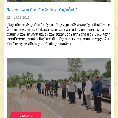
ບົວລະພາຮ່ວມເມືອງເຟືອງຈັດກິດຈະກຳປູກຕົ້ນໄມ້
19/06/2019
ເນື່ອງໃນໂອກາດວັນປູກຕົ້ນໄມ້ແຫ່ງຊາດໄດ້ໝູນວຽນມາອີກວາລະໜຶ່ງອາທິດທີ່ຜ່ານມາ
ນີ້ຫ້ອງການກະສິກຳ ແລະປ່າໄມ້ເມືອງເຟືອງແຂວງວຽງຈັນໄດ້ສົມທົບກັບຫ້ອງການ
ແຜນການ ແລະ ການລົງທຶນເມືອງ ແລະ ບໍລິສັດບົວລະພາກະສິກໍາ ແລະ ປ່າໄມ້ ຈຳກັດ
ໄດ້ຈັດກິດຈະກຳປູກຕົ້ນໄມ້ເນື່ອງໃນວັນທີ 1 ມິຖຸນາ 2019 ວັນປູກຕົ້ນໄມ້ແຫ່ງຊາດຂຶ້ນ
ຢ່າງເປັນທາງການທີ່ໂຮງຮຽນປະຖົມສົມບູນນາຫວ້ານ.
ເບີ່ງລະອຽດ