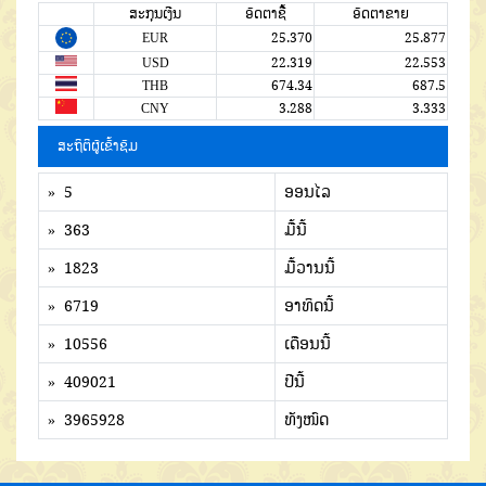
ສະກຸນເງີນ
ອັດຕາຊື້
ອັດຕາຂາຍ
EUR
25.370
25.877
USD
22.319
22.553
THB
674.34
687.5
CNY
3.288
3.333
ສະຖິຕິຜູ້ເຂົ້າຊົມ
» 5
ອອນໄລ
» 363
ມື້ນີ້
» 1823
ມື້ວານນີ້
» 6719
ອາທິດນີ້
» 10556
ເດືອນນີ້
» 409021
ປີນີ້
» 3965928
ທັງໜົດ