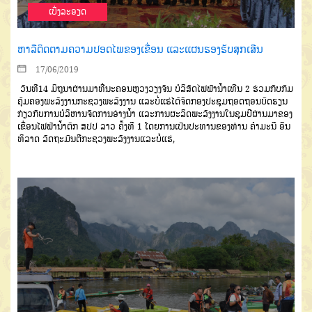
ເບີ່ງລະອຽດ
ຫາລືຕິດຕາມຄວາມປອດໄພຂອງເຂື່ອນ ແລະແຜນຮອງຮັບສຸກເສີນ
17/06/2019
ວັນທີ14 ມິຖຸນາຜ່ານມາທີ່ນະຄອນຫຼວງວຽງຈັນ ບໍລິສັດໄຟຟ້ານ້ຳເທີນ 2 ຮ່ວມກັບກົມ
ຄຸ້ມຄອງພະລັງງານກະຊວງພະລັງງານ ແລະບໍ່ແຮ່ໄດ້ຈັດກອງປະຊຸມຖອດຖອນບົດຮຽນ
ກ່ຽວກັບການບໍລິຫານຈັດການອ່າງນ້ຳ ແລະການຜະລິດພະລັງງານໃນຊຸມປີຜ່ານມາຂອງ
ເຂື່ອນໄຟຟ້ານ້ຳຕົກ ສປປ ລາວ ຄັ້ງທີ 1 ໂດຍການເປັນປະທານຂອງທ່ານ ຄຳມະນີ ອິນ
ທິລາດ ລັດຖະມົນຕີກະຊວງພະລັງງານແລະບໍ່ແຮ່,