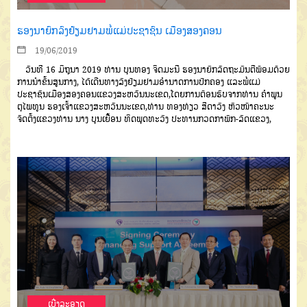
ຮອງນາຍົກລົງຢ້ຽມຢາມພໍ່ແມ່ປະຊາຊົນ ເມືອງສອງຄອນ
19/06/2019
ວັນທີ 16 ມິຖຸນາ 2019 ທ່ານ ບຸນທອງ ຈິດມະນີ ຮອງນາຍົກລັດຖະມົນຕີພ້ອມດ້ວຍ
ການນຳຂັ້ນສູນກາງ, ໄດ້ເດີນທາງລົງຢ້ຽມຢາມອຳນາດການປົກຄອງ ແລະພໍ່ແມ່
ປະຊາຊົນເມືອງສອງຄອນແຂວງສະຫວັນນະເຂດ,ໂດຍການຕ້ອນຮັບຈາກທ່ານ ຄຳພູນ
ຕຸໄພທູນ ຮອງເຈົ້າແຂວງສະຫວັນນະເຂດ,ທ່ານ ທອງທ່ຽວ ສີດາວົງ ຫົວໜ້າຄະນະ
ຈັດຕັ້ງແຂວງທ່ານ ນາງ ບຸນເຍື້ອນ ທິດພຸດທະວົງ ປະທານກວດກາພັກ-ລັດແຂວງ,
ເບີ່ງລະອຽດ