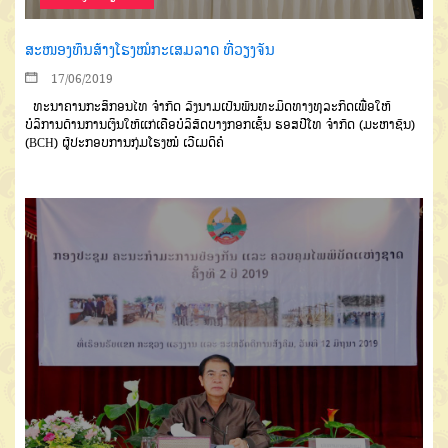
ສະໜອງທຶນສ້າງໂຮງໝໍກະເສມລາດ ທີ່ວຽງຈັນ
17/06/2019
ທະນາຄານກະສິກອນໄທ ຈຳກັດ ລົງນາມເປັນພັນທະມິດທາງທຸລະກິດເພື່ອໃຫ້
ບໍລິການດ້ານການເງິນໃຫ້ແກ່ເຄືອບໍລິສັດບາງກອກເຊັ້ນ ຮອສປີໂທ ຈຳກັດ (ມະຫາຊົນ)
(BCH) ຜູ້ປະກອບການກຸ່ມໂຮງໝໍ ເວີເມດິຄໍ