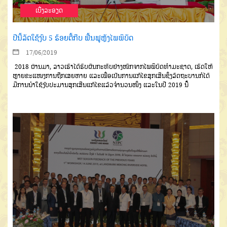
ເບີ່ງລະອຽດ
ປີນີ້ລັດໃຊ້ງົບ 5 ຮ້ອຍຕື້ກີບ ຟື້ນຟູຫຼັງໄພພິບັດ
17/06/2019
2018 ຜ່ານມາ, ລາວເຮົາໄດ້ຮັບຜົນກະທົບຢ່າງໜັກຈາກໄພພິບັດທຳມະຊາດ, ເຮັດໃຫ້
ຫຼາຍຂະແໜງການຖືກເສຍຫາຍ ແລະເພື່ອເປັນການແກ້ໄຂສຸກເສີນຊຶ່ງລັດຖະບານກໍໄດ້
ມີການນຳໃຊ້ງົບປະມານສຸກເສີນແກ້ໄຂແລ້ວຈຳນວນໜຶ່ງ ແລະໃນປີ 2019 ນີ້