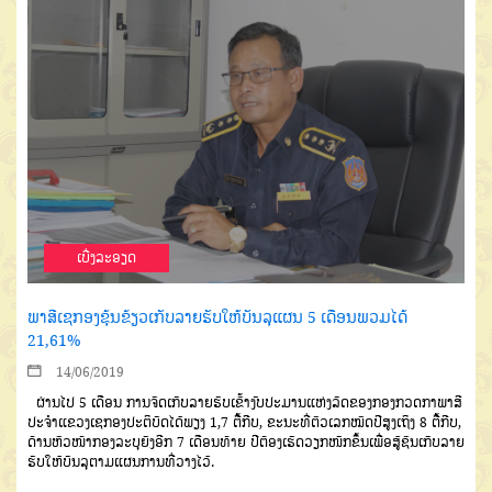
ເບີ່ງລະອຽດ
ພາສີເຊກອງຂຸ້ນຂ້ຽວເກັບລາຍຮັບໃຫ້ບັນລຸແຜນ 5 ເດືອນພວມໄດ້
21,61%
14/06/2019
ຜ່ານໄປ 5 ເດືອນ ການຈັດເກັບລາຍຮັບເຂົ້າງົບປະມານແຫ່ງລັດຂອງກອງກວດກາພາສີ
ປະຈໍາແຂວງເຊກອງປະຕິບັດໄດ້ພຽງ 1,7 ຕື້ກີບ, ຂະນະທີ່ຕົວເລກໝົດປີສູງເຖິງ 8 ຕື້ກີບ,
ດ້ານຫົວໜ້າກອງລະບຸຍັງອີກ 7 ເດືອນທ້າຍ ປີຕ້ອງເຮັດວຽກໜັກຂຶ້ນເພື່ອສູ້ຊົນເກັບລາຍ
ຮັບໃຫ້ບັນລຸຕາມແຜນການທີ່ວາງໄວ້.