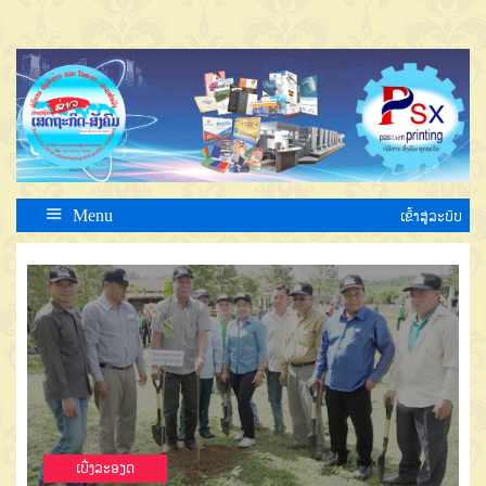
Menu
ເຂົ້າສູ່ລະບົບ
ເບີ່ງລະອຽດ