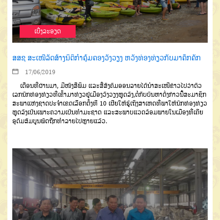
ເບີ່ງລະອຽດ
ສສຊ ສະເໜີລັດສ້າງນິຕິກຳຄຸ້ມຄອງວັງວຽງ ຫວັງທ່ອງທ່ຽວກັບມາຄຶກຄັກ
17/06/2019
ເດືອນທີ່ຜ່ານມາ, ມີໜັງສືພິມ ແລະສື່ສັງຄົມອອນລາຍໄດ້ນຳສະເໜີຂ່າວໄປວ່າຕົວ
ເລກນັກທ່ອງທ່ຽວທີ່ເຂົ້າມາທ່ຽວຢູ່ເມືອງວັງວຽງຫຼຸດລົງ,ຕໍ່ກັບບັນຫາດັ່ງກ່າວນີ້ສະມາຊິກ
ສະພາແຫ່ງຊາດປະຈຳເຂດເລືອກຕັ້ງທີ 10 ເຜີຍໃຫ້ຮູ້ເຖິງສາເຫດທີ່ພາໃຫ້ນັກທ່ອງທ່ຽວ
ຫຼຸດລົງເປັນເພາະຄວາມເປັນທຳມະຊາດ ແລະສະພາບແວດລ້ອມພາຍໃນເມືອງທີ່ເຄີຍ
ອຸດົມສົມບູນພັດຖືກທຳລາຍໄປຫຼາຍແລ້ວ.