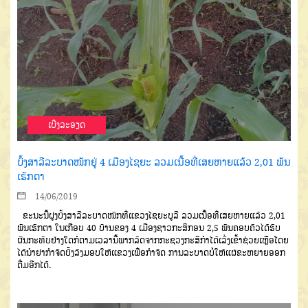
ເບີ່ງລະອຽດ
ບົ້ງສາລີລະບາດໜັກຢູ່ 4 ເມືອງໄຊຍະ ລວມເນື້ອທີ່ເສຍຫາຍແລ້ວ 2,01 ພັນ
ເຮັກຕາ
14/06/2019
ຂະນະນີ້ຝູງບົ້ງສາລີລະບາດໜັກທີ່ແຂວງໄຊຍະບູລີ ລວມເນື້ອທີ່ເສຍຫາຍແລ້ວ 2,01
ພັນເຮັກຕາ ໃນເກືອບ 40 ບ້ານຂອງ 4 ເມືອງຊາວກະສິກອນ 2,5 ພັນຄອບຄົວໄດ້ຮັບ
ຜົນກະທົບຢ່າງໃດກໍຕາມເວລານີ້ພາກລັດຈາກກະຊວງກະສິກຳໄດ້ເລັ່ງເຂົ້າຊ່ວຍເຫຼືອໂດຍ
ໄດ້ນຳຢາກຳຈັດບົ້ງລົງມອບໃຫ້ແຂວງເພື່ອກຳຈັດ ການລະບາດບໍ່ໃຫ້ແຜ່ຂະຫຍາຍອອກ
ຕື່ມອີກໄດ້.