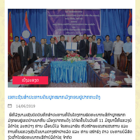
ເບີ່ງລະອຽດ
ເອກະຊົນສຳປະທານດິນປູກໝາກມັງກອນຢູ່ປາກກະດິງ
14/06/2019
ພິທີລົງນາມເຊັນບົດບັນທຶກສຳປະທານທີ່ດິນໂຄງການພັດທະນາກະສິກຳປູກໝາກ
ມັງກອນຢູ່ເຂດບ້ານນາຫີນ ເມືອງປາກກະດິງ ໄດ້ຈັດຂຶ້ນໃນວັນທີ 11 ມິຖຸນານີ້ທີ່ແຂວງບໍ
ລິຄຳໄຊ ລະຫວ່າງ ທ່ານ ເລື່ອນວິໄລ ຈັນທະລາພັນ ຫົວໜ້າພະແນກແຜນການ ແລະ
ການທຶນແຂວງເຊັນໃນນາມຕາງໜ້າຝ່າຍລັດ ແລະ ທ່ານ ເໜົາຮົງ ຕ່າວ ປະທານບໍລິສັດ
ງົວເກົ້າໂຕພັດທະນາກະສິກຳບໍລິຄຳໄຊ ຈຳກັດ