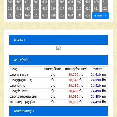
ໂຄສະນາ
ລາຄານໍ້າມັນ
ແຂວງ
ແອັດຊັງພິເສດ
ແອັດຊັງທຳມະດາ
ກາຊວນ
ແຂວງຊຽງຂວາງ
.
ກີບ
30,220
ກີບ
24,610
ກີບ
ແຂວງຫຼວງພະບາງ
.
ກີບ
30,540
ກີບ
24,930
ກີບ
ແຂວງບໍ່ແກ້ວ
.
ກີບ
30,130
ກີບ
24,520
ກີບ
ແຂວງຈໍາປາສັກ
.
ກີບ
30,480
ກີບ
24,490
ກີບ
ແຂວງສະຫວັນນະເຂດ
.
ກີບ
30,060
ກີບ
24,450
ກີບ
ນະຄອນຫຼວງວຽງຈັນ
.
ກີບ
30,030
ກີບ
24,420
ກີບ
ອັດຕາແລກປ່ຽນ