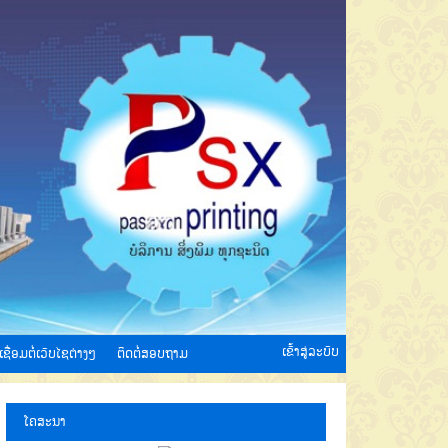
ເຂົ້າສູ່ລະບົບ
ເຊື່ອມຕໍ່ເວັບໄຊຕ່າງໆ
ຕິດຕໍ່ສອບຖາມ
ໂຄສະນາ