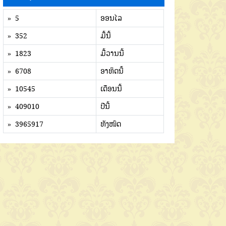
» 5
ອອນໄລ
» 352
ມື້ນີ້
» 1823
ມື້ວານນີ້
» 6708
ອາທິດນີ້
» 10545
ເດືອນນີ້
» 409010
ປີນີ້
» 3965917
ທັງໜົດ