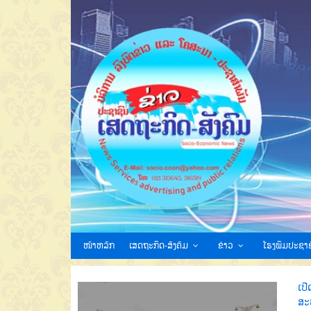
ໜ້າຫລັກ
ເສດຖະກິດ-ສັງຄົມ
ຂ່າວ
ໂຮງພິມປະຊາຊ
ເປ
ສະ