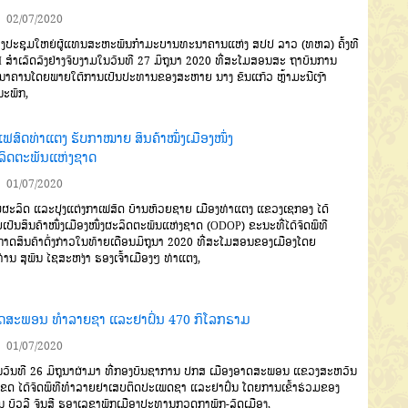
02/07/2020
ປະຊຸມໃຫຍ່ຜູ້ແທນສະຫະພັນກໍາມະບານທະນາຄານແຫ່ງ ສປປ ລາວ (ທຫລ) ຄັ້ງທີ
I ສໍາເລັດລົງຢ່າງຈົບງາມໃນວັນທີ 27 ມິຖຸນາ 2020 ທີ່ສະໂມສອນສະ ຖາບັນການ
າຄານໂດຍພາຍໃຕ້ການເປັນປະທານຂອງສະຫາຍ ນາງ ຂັນແກ້ວ ຫຼ້າມະນີເງົາ
ະພັກ,
ເຟສົດທ່າແຕງ ຮັບກາໝາຍ ສິນຄ້າໝຶ່ງເມືອງໜຶ່ງ
ລິດຕະພັນແຫ່ງຊາດ
01/07/2020
ມຜະລິດ
ແລະປຸງແຕ່ງກາເຟ
ສົດ
ບ້ານຫ້ວຍຊາຍ
ເມືອງທ່າແຕງ
ແຂວງເຊກອງ
ໄດ້
ເປັນສິນຄ້າໜຶ່ງ
ເມືອງໜຶ່ງຜະລິດຕະພັນແຫ່ງຊາດ
(ODOP)
ຂະນະທີ່ໄດ້ຈັດພິທີ
ກາດ
ສິນຄ້າດັ່ງກ່າວໃນທ້າຍເດືອນມິຖຸນາ
2020
ທີ່ສະໂມສອນຂອງເມືອງໂດຍ
່ານ
ສຸພົນ
ໄຊສະຫງ່າ
ຮອງເຈົ້າເມືອງໆ
ທ່າແຕງ
,
ດສະພອນ ທຳລາຍຊາ ແລະຢາຝິ່ນ 470 ກິໂລກຣາມ
01/07/2020
ວັນທີ
26
ມິຖຸນາຜ່າມາ
ທີ່
ກອງບັນຊາການ
ປກສ
ເມືອງອາດສະ
ພອນ
ແຂວງສະຫວັນ
ເຂດ
ໄດ້ຈັດພິທີ
ທຳລາຍຢາເສບຕິດປະເພດຊາ
ແລະຢາ
ຝິ່ນ
ໂດຍການເຂົ້າຮ່ວມຂອງ
ນ
ບົວລີ
ຈັນສີ
ຮອງເລຂາພັກເມືອງ
ປະທານ
ກວດກາພັກ
-
ລັດເມືອງ
,