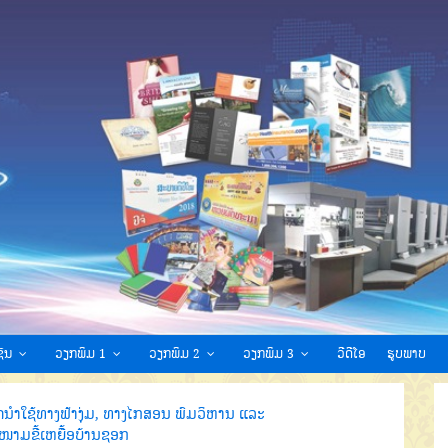
ົນ
ວຽກພິມ 1
ວຽກພິມ 2
ວຽກພິມ 3
ວີດີໂອ
ຮູບພາບ
ີດນຳໃຊ້ທາງຟ້າງຸ່ມ, ທາງໄກສອນ ພົມວິຫານ ແລະ
ໜາມຂີ້ເຫຍື້ອບ້ານຊອກ