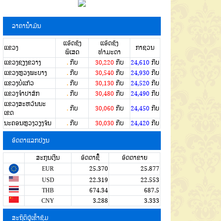
ລາຄານໍ້າມັນ
ແອັດຊັງ
ແອັດຊັງ
ແຂວງ
ກາຊວນ
ພິເສດ
ທຳມະດາ
ແຂວງຊຽງຂວາງ
.
ກີບ
30,220
ກີບ
24,610
ກີບ
ແຂວງຫຼວງພະບາງ
.
ກີບ
30,540
ກີບ
24,930
ກີບ
ແຂວງບໍ່ແກ້ວ
.
ກີບ
30,130
ກີບ
24,520
ກີບ
ແຂວງຈໍາປາສັກ
.
ກີບ
30,480
ກີບ
24,490
ກີບ
ແຂວງສະຫວັນນະ
.
ກີບ
30,060
ກີບ
24,450
ກີບ
ເຂດ
ນະຄອນຫຼວງວຽງຈັນ
.
ກີບ
30,030
ກີບ
24,420
ກີບ
ອັດຕາແລກປ່ຽນ
ສະກຸນເງີນ
ອັດຕາຊື້
ອັດຕາຂາຍ
EUR
25.370
25.877
USD
22.319
22.553
THB
674.34
687.5
CNY
3.288
3.333
ສະຖິຕິຜູ້ເຂົ້າຊົມ