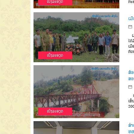
ເບີ່ງລະອຽດ
ກະ
ເມ
ເມື
ໄດ້
ເມື
ກົ
ເບີ່ງລະອຽດ
ສ້
ສອ
ທ່າ
ເສັ
200
ເບີ່ງລະອຽດ
ສຳ
ທ