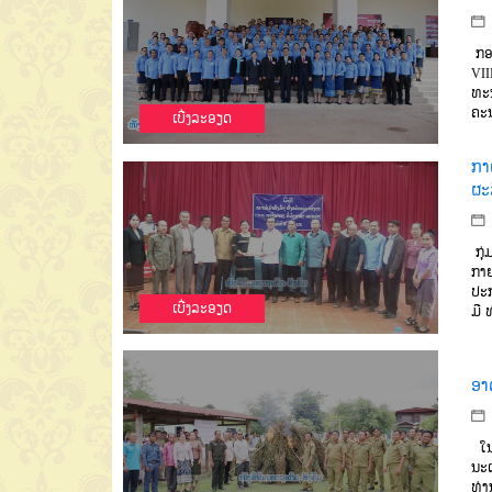
ກອງ
VII
ທະນ
ຄະນ
ເບີ່ງລະອຽດ
ກາ
ຜະ
ກຸ່
ກາຍ
ປະ
ເບີ່ງລະອຽດ
ມີ
ທ
ອາ
ໃນ
ນະ
ທ່າ