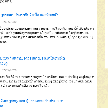
ຊວງ ຍທຂ,
ືອງປາກທາ ທຳລາຍປືນລ່າເນື້ອ ແລະຈັກສະຕິນ
02/07/2020
່ອອາທິດຜ່ານມາກອງເລຂາຄະນະສະເພາະກິດແກ້ໄຂປາກົດການຫຍໍ້ທໍ້ເມືອງປາກທາ
ລົງຮັບພະນັກງານກໍ່ສ້າງຮາກຖານການເມືອງແກ້ໄຂປາກົດການຫຍໍ້ທໍ້ຢູ່ບ້ານຜາຄອຍ
ອງປາກທາ ພ້ອມທັງທຳລາຍປືນລ່າເນື້ອ ແລະຈັກສະຕິນທີ່ນຳໃຊ້ບໍ່ຖືກຕ້ອງຕາມລະບຽ
ດໝາຍ,
ອມແປງເສັ້ນທາງເມືອງລອງຫາເມືອງເມິງໃຫ້ທຽວໄດ້
ງລະດູ
02/07/2020
ນ ຈີນ ກິລິວົງ ຮອງຫົວໜ້າຫ້ອງການໂຍທາທິການ ແລະຂົນສົ່ງເມືອງ ລອງໃຫ້ຮູ້ວ່າ:
້ນທາງເມືອງລອງ ແຂວງຫຼວງນໍ້າທາຫາເມືອງເມິງ ແຂວງບໍ່ແກ້ວ ໄດ້ຮັບການທະລຸໃນປີ
2 ມີ ຄວາມຍາວທັງໝົດ 40 ກວ່າກິໂລແມັດ
ເລັດກອງປະຊຸມໃຫຍ່ຜູ້ແທນສະຫະພັນກຳມະບານ
ຫລ