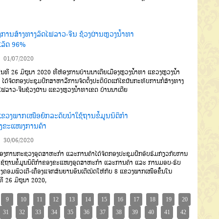
ງການສ້າງທາງລົດໄຟລາວ-ຈີນ ຊ້ວງຜ່ານຫຼວງນໍ້າທາ
ເລັດ 96%
01/07/2020
ນທີ
26
ມິຖຸນາ
2020
ທີ່ຫ້ອງ
ການບ້ານນາເຕີຍເມືອງຫຼວງນໍ້າທາ
ແຂວງຫຼວງນໍ້າ
,
ໄດ້ຈັດກອງປະຊຸມ
ປຶກສາຫາລືການຈັດຕັ້ງປະຕິບັດແກ້ໄຂ
ຜົນກະທົບການກໍ່ສ້າງທາງ
ດໄຟລາວ
-
ຈີນຊ້ວງຜ່ານ
ແຂວງຫຼວງນໍ້າທາ
ເຂດ
ບ້ານນາເຕີຍ
ແຂວງພາກເໜືອຍົກລະດັບນໍາໃຊ້ຖານຂໍ້ມູນນິຕິກຳ
ງຂະແໜງການຄ້າ
30/06/2020
ອງການກະຊວງອຸດສາຫະກໍາ
ແລະການຄ້າ
ໄດ້ຈັດກອງປະຊຸມຝຶກອົບ
ຮົມກ່ຽວກັບການ
ຊ້ຖານຂໍ້ມູນນິຕິກໍາ
ຂອງຂະແໜງອຸດສາຫະກຳ
ແລະການຄ້າ
ແລະ ການມອບ
-
ຮັບ
່ອງຄອມພິວເຕີ
-
ເຄື່ອງແຈກສັນຍານອິນເຕີເນັດໃຫ້ກັບ
8
ແຂວງພາກເໜືອ
ຂຶ້ນໃນ
ທີ
26
ມິຖຸ
ນາ
2020,