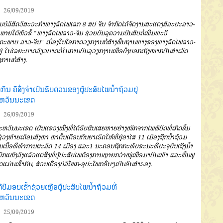
26/09/2019
່ມບໍລິສັດວິສະວະກຳທາງລົດ
ໄຟເລກ
8
ສປ
ຈີນ
ຈຳກັດໄດ້ຈັດງານສະ
ແດງສິລະປະ
ລາວ
-
ພາຍໃຕ້ຫົວຂໍ້
“
ທາງລົດໄຟລາວ
-
ຈີນ
ຊ່ວຍບັນລຸຄວາມ
ຝັນສືບຕໍ່ເພີ່ມທະວີ
ດຕະພາບ
ລາວ
-
ຈີນ
”
ເນື່ອງໃນໂອກາດວຽກງານກໍ່ສ້າງພື້ນ
ຖານທາງຂອງທາງລົດໄຟລາວ
-
່
ໃນໄລຍະບາດລ້ຽວບາດຕໍ່ໃນການບັນລຸວຽກງານ
ເພື່ອບົ່ງບອກເຖິງໝາກຜົນ
ສຳເລັດ
ການກໍ່ສ້າງ
.
້າກິນ ຄືສິ່ງຈຳເປັນຮີບດ່ວນຂອງຜູ້ປະສົບໄພນໍ້າຖ້ວມຢູ່
ຫວັນນະເຂດ
26/09/2019
ຫວັນນະເຂດ
ເປັນແຂວງໜຶ່ງ
ທີ່ໄດ້ຮັບຜົນເສຍຫາຍຢ່າງໜັກຈາກໄພ
ພິບັດທີ່ເກີດຂຶ້ນ
່ວງທ້າຍເດືອນສິງ
ຫາ
ຫາຕົ້ນເດືອນກັນຍາ
ເຮັດໃຫ້ທີ່ຢູ່ອາ
ໄສ
11
ເມືອງຖືກນໍ້າຖ້ວມ
ເນື້ອທີ່
ທຳການຜະລິດ
14
ເມືອງ
ແລະ
1
ນະ
ຄອນຖືກກະທົບ
ຂະນະທີ່ປະຈຸບັນເຖິງນໍ້າ
ົກແຫ້ງລົງແລ້ວ
ແຕ່ສິ່ງທີ່ຜູ້ປະສົບໄພ
ຕ້ອງການຫຼາຍກວ່າໝູ່
ເພື່ອມາບັນເທົາ
ແລະຟື້ນຟູ
ິດແມ່ນເຂົ້າກິນ
,
ສ່ວນ
ເຄື່ອງບໍລິໂພກ
-
ອຸປະໂພກອື່ນໆເປັນອັນ
ສຳຮອງ
.
ີບີມອບເຂົ້າຊ່ວຍເຫຼືອຜູ້ປະສົບໄພນໍ້າຖ້ວມທີ່
ຫວັນນະເຂດ
25/09/2019