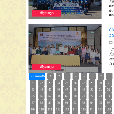
ໃນວ
ທ່າ
ພັ
ເບີ່ງລະອຽດ
ຫົວ
ບໍ
ລັດ
ວັ
ຄົ້
ມອ
ໂຣນ
ເບີ່ງລະອຽດ