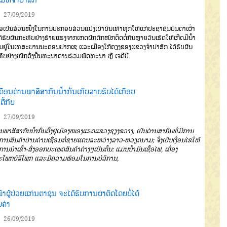
27/09/2019
່ອເປັນສ່ວນໜື່ງໃນການປະ
ກອບສ່ວນແບ່ງເບົາບັນເທົາທຸກໃຫ້ແກ່
ປະຊາຊົນບັນດາເຜົ່າ
ໄດ້ຮັບຜົນກະທົບ
ຢ່າງຮ້າຍແຮງ
ຈາກເຫດຝົກຕົກໜັກຕິດຕໍ່
ກັນຫຼາຍວັນ
ເຮັດໃຫ້ເກີດມີນໍ້າ
ມຢູ່ໃນ
ເທສະບານນະຄອນປາກເຊ
ແລະເມືອງ
ໃກ້ຄຽງຂອງແຂວງຈຳປາສັກ
ໄດ້ຮັບຜົນ
ົບຢ່າງໜັກ
ດັ່ງນັ້ນ
ທະນາຄານຮ່ວມ
ພັດທະນາ
ຫຼື
ເຈດີບີ
ດືອນດ່ານພາສີສາກົນນໍ້າກັ່ນເກັບລາຍຮັບໄດ້ເກືອບ
ຕື້ກີບ
27/09/2019
ານພາສີສາກົນນໍ້າກັ່ນຕັ້ງຢູ່ເມືອງໜອງແຮດແຂວງຊຽງຂວາງ
,
ເປັນດ່ານ
ສາກົນທີ່ມີການ
ິການສິນຄ້າຜ່ານດ່ານ
ເຊື່ອມຕໍ່ຊາຍແດນລະຫວ່າງລາວ
-
ຫວຽດ
ນາມ
;
ຈຶ່ງເປັນເງື່ອນໄຂໃຫ້
ການນໍາ
ເຂົ້າ
-
ສົ່ງອອກປະເພດສິນຄ້າຕ່າງໆ
ເປັນ
ຕົ້ນ
:
ແມ່ນນໍ້າມັນເຊື້ອໄຟ
,
ເຄື່ອງ
ະ
ໂພກບໍລິໂພກ
ແລະມີຄວາມພ້ອມໃນການ
ບໍລິການ
,
້າຜູ້ປ່ວຍແກ່ນຕາຂຸ່ນ ຈະໄດ້ຮັບການຜ່າຕັດໂດຍບໍ່ໄດ້
ຍຄ່າ
26/09/2019