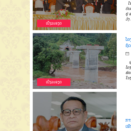
ໃນ
ບັນ
ຢູ່
ວົງ
ເບີ່ງລະອຽດ
ໂຄງ
ຊົດ
ອຸດ
ໂຄງ
ພ້
ໃນງ
ເບີ່ງລະອຽດ
ກາ
ເຟີ