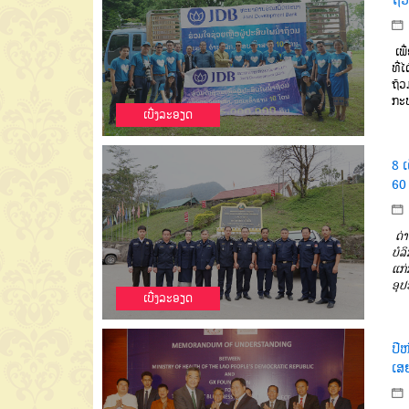
ເພື
ທີ່
ຖ້ວ
ກະທ
ເບີ່ງລະອຽດ
8 ເ
60 
ດ່
ບໍລ
ແກ່
ອຸປ
ເບີ່ງລະອຽດ
ປີໜ
ເສ