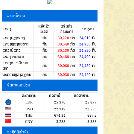
ລາຄານໍ້າມັນ
ແອັດຊັງ
ແອັດຊັງ
ແຂວງ
ກາຊວນ
ພິເສດ
ທຳມະດາ
ແຂວງຊຽງຂວາງ
.
ກີບ
30,220
ກີບ
24,610
ກີບ
ແຂວງຫຼວງພະບາງ
.
ກີບ
30,540
ກີບ
24,930
ກີບ
ແຂວງບໍ່ແກ້ວ
.
ກີບ
30,130
ກີບ
24,520
ກີບ
ແຂວງຈໍາປາສັກ
.
ກີບ
30,480
ກີບ
24,490
ກີບ
ແຂວງສະຫວັນນະ
.
ກີບ
30,060
ກີບ
24,450
ກີບ
ເຂດ
ນະຄອນຫຼວງວຽງຈັນ
.
ກີບ
30,030
ກີບ
24,420
ກີບ
ອັດຕາແລກປ່ຽນ
ສະກຸນເງີນ
ອັດຕາຊື້
ອັດຕາຂາຍ
EUR
25.370
25.877
USD
22.319
22.553
THB
674.34
687.5
CNY
3.288
3.333
ສະຖິຕິຜູ້ເຂົ້າຊົມ