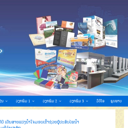
ົນ
ວຽກພິມ 1
ວຽກພິມ 2
ວຽກພິມ 3
ວີດີໂອ
ຮູບພາບ
ີບີ ເດີນສາຍແບ່ງນໍ້າໃຈມອບເຂົ້າຊ່ວຍຜູ້ປະສົບໄພນໍ້າ
ວມທີ່ຈຳປາສັກ