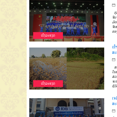
ກຸ
ຈີນ
ມິ
ຈີນຢູ
ຂອງ
ເບີ່ງລະອຽດ
ເຂົ
ສະ
ສະ
ໃນຊ
ສ່ວນ
ຈະບ
ເບີ່ງລະອຽດ
ຊີວ
ເຈດ
ສະ