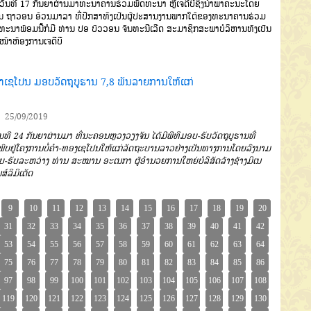
ັນທີ
17
ກັນຍາຜ່ານມາ
ທະນາ
ຄານຮ່ວມພັດທະນາ
ຫຼືເຈດີບີ
ຊຶ່ງນໍາ
ພາຄະນະໂດຍ
ນ
ຖາວອນ
ອ້ວນມາລາ
ທີ່ປຶກສາ
ທັງເປັນຜູ້ປະສານງານພາກໃຕ້
ຂອງທະນາຄານຮ່ວມ
ດທະນາ
ພ້ອມນີ້
ກໍມີ
ທ່ານ
ປອ
ບົວວອນ
ຈັນທະນີເລີດ
ສະ
ມາຊິກສະພາບໍລິຫານ
ທັງເປັນ
ໜ້າ
ຫ້ອງການ
ເຈດີບີ
່ຄຳເຊໂປນ ມອບວັດຖຸບູຮານ 7,8 ພັນລາຍການໃຫ້ແກ່
25/09/2019
ນທີ
24
ກັນຍາຜ່ານມາ
ທີ່ນະ
ຄອນຫຼວງວຽງຈັນ
ໄດ້ມີພີທິມອບ
-
ຮັບວັດ
ຖຸບູຮານທີ່
ນພົບຢູ່ໂຄງການບໍ່ຄຳ
-
ທອງ
ເຊໂປນໃຫ້ແກ່ລັດຖະບານລາວຢ່າງເປັນ
ທາງການໂດຍລົງນາມ
ບ
-
ຮັບລະ
ຫວ່າງ ທ່ານ
ສະໝານ
ອະເນກາ
ຜູ້ອຳນວຍ
ການໃຫຍ່ບໍລິສັດລ້າງຊ້າງມິເນ
ສ໌
ລິມິເຕັດ