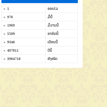
» 1
ອອນໄລ
» 976
ມື້ນີ້
» 1969
ມື້ວານນີ້
» 5509
ອາທິດນີ້
» 9346
ເດືອນນີ້
» 407811
ປີນີ້
» 3964718
ທັງໜົດ