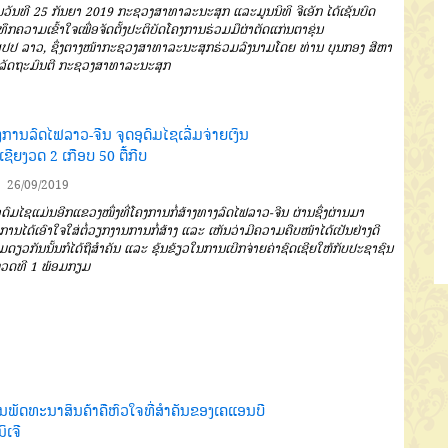
ວັນທີ
25
ກັນຍາ
2019
ກະ
ຊວງສາທາລະນະສຸກ
ແລະມູນນິທິ
ຈີເອັກ
ໄດ້ເຊັນບົດ
ທຶກຄວາມເຂົ້າໃຈ
ເພື່ອ
ຈັດຕັ້ງປະຕິບັດໂຄງການຮ່ວມມືຜ່າຕັດ
ແກ່ນຕາຂຸ່ນ
ສປປ
ລາວ
,
ຊຶ່ງຕາງໜ້າກະ
ຊວງສາທາລະນະສຸກຮ່ວມລົງນາມ
ໂດຍ ທ່ານ
ບຸນກອງ
ສີຫາ
ລັດຖະມົນ
ຕີ
ກະຊວງສາທາລະນະສຸກ
ການລົດໄຟລາວ-ຈີນ ຈຸດອຸດົມໄຊເລີ່ມຈ່າຍເງິນ
ເຊີຍງວດ 2 ເກືອບ 50 ຕື້ກີບ
26/09/2019
ົມໄຊແມ່ນອີກແຂວງໜຶ່ງທີ່
ໂຄງການກໍ່ສ້າງທາງລົດໄຟລາວ
-
ຈີນ
ຜ່ານ
ຊຶ່ງຜ່ານມາ
ການໄດ້ເອົາໃຈ
ໃສ່ຕໍ່ວຽກງານການກໍ່ສ້າງ
ແລະ ເຫັນ
ວ່າມີຄວາມຄືບໜ້າໄດ້ເປັນຢ່າງດີ
ອມ
ດຽວກັນນັ້ນກໍໄດ້ຖືສຳຄັນ
ແລະ ຂຸ້ນຂ້ຽວ
ໃນການເບີກຈ່າຍຄ່າຊົດເຊີຍໃຫ້ກັບປະ
ຊາຊົນ
ວດທີ
1
ພ້ອມກຽມ
ນພັດທະນາສິນຄ້າຄືຫົວໃຈທີ່ສຳຄັນຂອງເຄແອນບີ
ນິເຈີ