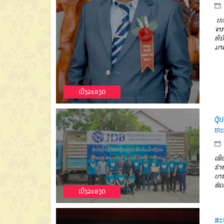
ປະ
ຈາ
ທີ່
ມາດ
ເບີ່ງລະອຽດ
ຜູ້
ທະ
ເພື
ຮ້າ
ບາ
ພັ
ເບີ່ງລະອຽດ
ສະ