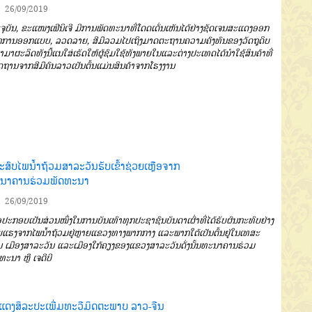
26/09/2019
ຈຸບັນ
,
ຂະແໜງເຟີນິເຈີ
ມີການ
ພັດທະນາທີ່ໂດດເດັ່ນເຫັນໄດ້ຢ່າງຊັດ
ເຈນ
ສະແດງອອກ
ກການອອກແບບ
,
ລວດລາຍ
,
ສີມື
ລວມໄປເຖິງມາດຕະຖານ
ຄວາມຄົງທົນຂອງວັດຖຸດິບ
ນຳມາຜະ
ລິດ
ທັງນີ້ແນໃສ່ເຮັດໃຫ້ຜູ້ຊົມໃຊ້ທັງ
ພາຍໃນ
ແລະຕ່າງປະເທດໄດ້ນຳໃຊ້ສິນຄ້າທີ່
ຖານຈາກສີມືຄົນລາວ
ເປັນຕົ້ນ
ແມ່ນສິນຄ້າຈາກໂຮງງານ
ປະສົບໄພນໍ້າຖ້ວມສາລະວັນຮັບເຂົ້າຊ່ວຍເຫຼືອຈາກ
ນາຄານຮ່ວມພັດທະນາ
26/09/2019
່ອປະກອບເປັນສ່ວນໜຶ່ງໃນ
ການບັນເທົາທຸກປະຊາຊົນບັນດາເຜົ່າ
ທີ່ໄດ້ຮັບຜົນກະທົບຢ່າງ
ຍແຮງຈາກ
ໄພນໍ້າຖ້ວມຢູ່ຫຼາຍແຂວງທາງພາກກາງ
ແລະພາກໃຕ້
ເປັນຕົ້ນຢູ່ໃນເທສະ
ນ
ເມືອງສາລະວັນ
ແລະເມືອງໃກ້ຄຽງ
ຂອງແຂວງສາລະວັນ
ດັ່ງນັ້ນທະນາ
ຄານຮ່ວມ
ດທະນາ
ຫຼື
ເຈດີບີ
ແດງສິລະປະເພີ່ມທະວີມິດຕະພາບ ລາວ-ຈີນ