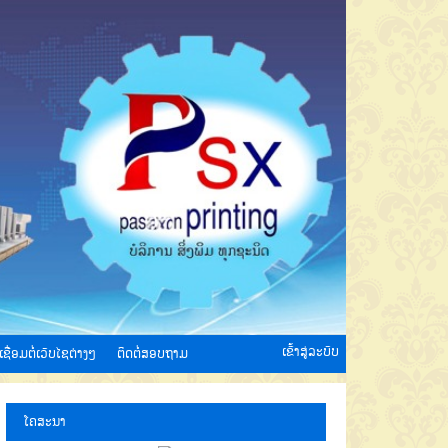
ເຂົ້າສູ່ລະບົບ
ເຊື່ອມຕໍ່ເວັບໄຊຕ່າງໆ
ຕິດຕໍ່ສອບຖາມ
ໂຄສະນາ