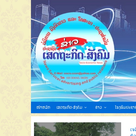
ໜ້າຫລັກ
ເສດຖະກິດ-ສັງຄົມ
ຂ່າວ
ໂຮງພິມປະຊາຊ
ເຈດ
ຖ້