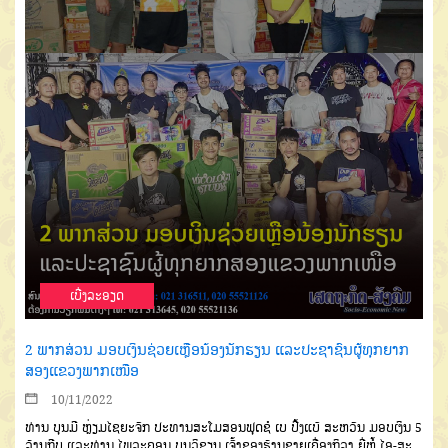
ເບີ່ງລະອຽດ
2 ພາກສ່ວນ ມອບເງິນຊ່ວຍເຫຼືອນ້ອງນັກຮຽນ ແລະປະຊາຊົນຜູ້ທຸກຍາກ
ສອງແຂວງພາກເໜືອ
10/11/2022
ທ່ານ ບຸນມີ ຫຼ່ຽມໄຊຍະຈັກ ປະທານສະໂມສອນຟຸດຊໍ ເບ ປີ້ງແບ້ ສະຫວັນ ມອບເງິນ 5
ລ້ານກີບ ແລະທ່ານ ໄພລະຄອນ ບຸນວິຊຽນ ເຈົ້າຂອງຮ້ານຂາຍເຄື່ອງກິລາ ຍີ່ຫໍ້ ໄອ-ສະ