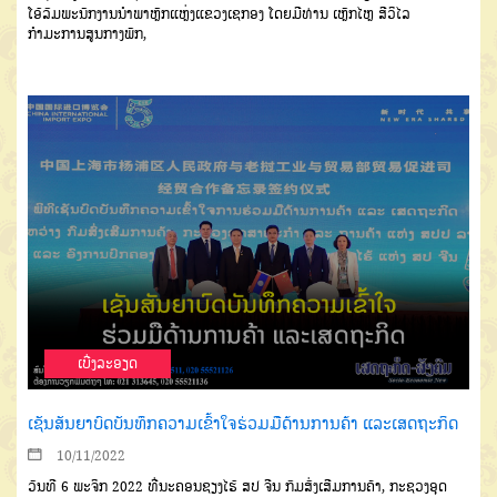
ໂອ້ລົມພະນັກງານນໍາພາຫຼັກແຫຼ່ງແຂວງເຊກອງ ໂດຍມີທ່ານ ເຫຼັກໄຫຼ ສີວິໄລ
ກຳມະການສູນກາງພັກ,
ເບີ່ງລະອຽດ
ເຊັນສັນຍາບົດບັນທຶກຄວາມເຂົ້າໃຈຮ່ວມມືດ້ານການຄ້າ ແລະເສດຖະກິດ
10/11/2022
ວັນທີ 6 ພະຈິກ 2022 ທີ່ນະຄອນຊຽງໄຮ້ ສປ ຈີນ ກົມສົ່ງເສີມການຄ້າ, ກະຊວງອຸດ