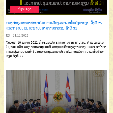
ເບີ່ງລະອຽດ
ກອງປະຊຸມສະພາປະຊາຄົມການເມືອງ-ຄວາມໝັ້ນຄົງອາຊຽນ ຄັ້ງທີ 25
ແລະກອງປະຊຸມສະພາປະສານງານອາຊຽນ ຄັ້ງທີ 31
11/11/2022
ໃນວັນທີ 10 ພະຈິກ 2022 ທີ່ພະນົມເປັນ ຣາຊະອານາຈັກ ກໍາປູເຈຍ, ທ່ານ ສະເຫຼີມ
ໄຊ ກົມມະສິດ ຮອງນາຍົກລັດຖະມົນຕີ ລັດຖະມົນຕີກະຊວງການຕ່າງປະເທດ ໄດ້ນໍາພາ
ຄະນະຜູ້ແທນລາວເຂົ້າຮ່ວມກອງປະຊຸມສະພາປະຊາຄົມການເມືອງ-ຄວາມໝັ້ນຄົງອາ
ຊຽນ ຄັ້ງທີ 25