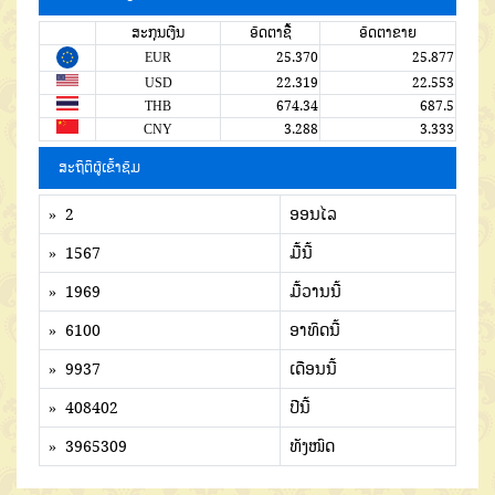
ສະກຸນເງີນ
ອັດຕາຊື້
ອັດຕາຂາຍ
EUR
25.370
25.877
USD
22.319
22.553
THB
674.34
687.5
CNY
3.288
3.333
ສະຖິຕິຜູ້ເຂົ້າຊົມ
» 2
ອອນໄລ
» 1567
ມື້ນີ້
» 1969
ມື້ວານນີ້
» 6100
ອາທິດນີ້
» 9937
ເດືອນນີ້
» 408402
ປີນີ້
» 3965309
ທັງໜົດ