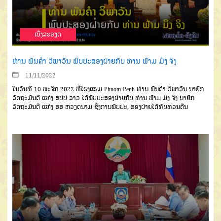
ເບີ່ງລະອຽດ
ທ່ານ ພັນຄໍາ ວິພາວັນ ພົບປະສອງຝ່າຍກັບ ທ່ານ ຟ້າມ ມິງ ຈິງ
11/11/2022
ໃນວັນທີ 10 ພະຈິກ 2022 ທີ່ໂຮງແຮມ Phnom Penh ທ່ານ ພັນຄໍາ ວິພາວັນ ນາຍົກ
ລັດຖະມົນຕີ ແຫ່ງ ສປປ ລາວ ໄດ້ພົບປະສອງຝ່າຍກັບ ທ່ານ ຟ້າມ ມິງ ຈິງ ນາຍົກ
ລັດຖະມົນຕີ ແຫ່ງ ສສ ຫວຽດນາມ ຊຶ່ງການພົບປະ, ສອງຝ່າຍໄດ້ທົບທວນຄືນ