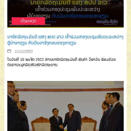
ເບີ່ງລະອຽດ
ນາຍົກລັດຖະມົນຕີ ແຫ່ງ ສປປ ລາວ ເຂົ້າຮ່ວມກອງປະຊຸມພົບປະລະຫວ່າງ
ຜູ້ນໍາອາຊຽນ ກັບບັນດາອົງກອນຂອງອາຊຽນ
11/11/2022
ໃນວັນທີ 10 ພະຈິກ 2022 ທ່ານນາຍົກລັດຖະມົນຕີ ພັນຄໍາ ວິພາວັນ ພ້ອມດ້ວຍ
ບັນດາປະມຸກລັດ/ຫົວໜ້າລັດຖະບານ