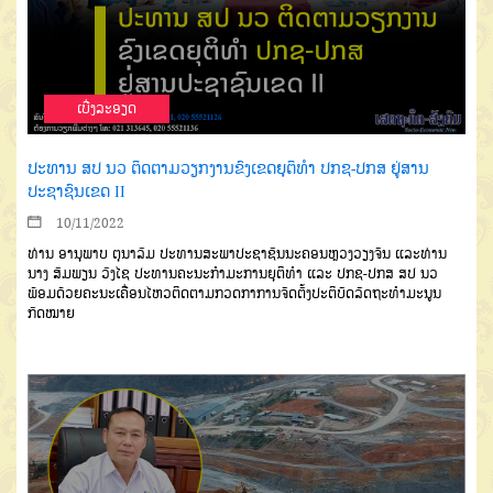
ເບີ່ງລະອຽດ
ປະທານ ສປ ນວ ຕິດຕາມວຽກງານຂົງເຂດຍຸຕິທຳ ປກຊ-ປກສ ຢູ່ສານ
ປະຊາຊົນເຂດ II
10/11/2022
ທ່ານ ອານຸພາບ ຕຸນາລົມ ປະທານສະພາປະຊາຊົນນະຄອນຫຼວງວຽງຈັນ ແລະທ່ານ
ນາງ ສົມພຽນ ວົງໄຊ ປະທານຄະນະກຳມະການຍຸຕິທຳ ແລະ ປກຊ-ປກສ ສປ ນວ
ພ້ອມດ້ວຍຄະນະເຄື່ອນໄຫວຕິດຕາມກວດກາການຈັດຕັ້ງປະຕິບັດລັດຖະທຳມະນູນ
ກົດໝາຍ