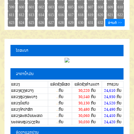
ໂຄສະນາ
ລາຄານໍ້າມັນ
ແຂວງ
ແອັດຊັງພິເສດ
ແອັດຊັງທຳມະດາ
ກາຊວນ
ແຂວງຊຽງຂວາງ
.
ກີບ
30,220
ກີບ
24,610
ກີບ
ແຂວງຫຼວງພະບາງ
.
ກີບ
30,540
ກີບ
24,930
ກີບ
ແຂວງບໍ່ແກ້ວ
.
ກີບ
30,130
ກີບ
24,520
ກີບ
ແຂວງຈໍາປາສັກ
.
ກີບ
30,480
ກີບ
24,490
ກີບ
ແຂວງສະຫວັນນະເຂດ
.
ກີບ
30,060
ກີບ
24,450
ກີບ
ນະຄອນຫຼວງວຽງຈັນ
.
ກີບ
30,030
ກີບ
24,420
ກີບ
ອັດຕາແລກປ່ຽນ