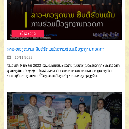
ເບີ່ງລະອຽດ
ລາວ-ຫວຽດນາມ ສືບຕໍ່ຮັດແໜ້ນການຮ່ວມມືວຽກງານກວດກາ
10/11/2022
ໃນວັນທີ 9 ພະຈິກ 2022 ໄດ້ມີພິທີພົບປະແລກປ່ຽນບົດຮຽນລະຫວ່າງຄະນະກວດກາ
ສູນກາງພັກ ປະຊາຊົນ ປະຕິວັດລາວ ກັບ ຄະນະກຳມະການກວດກາສູນກາງພັກ
ກອມມູນິດຫວຽດນາມ ທີ່ໂຮງແຮມເມືອງແທ່ງ ນະຄອນຫຼວງວຽງຈັນ,