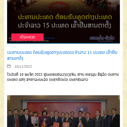
ເບີ່ງລະອຽດ
ປະທານປະເທດ ຕ້ອນຮັບທູດຕ່າງປະເທດປະຈຳລາວ 15 ປະເທດ ເຂົ້າຢື່ນ
ສານຕາຕັ້ງ
10/11/2022
ໃນວັນທີ 10 ພະຈິກ 2022 ຢູ່ນະຄອນຫລວງວຽງຈັນ, ທ່ານ ທອງລຸນ ສີສຸລິດ ປະທານ
ປະເທດ ແຫ່ງ ສາທາລະນະລັດ ປະຊາທິປະໄຕ ປະຊາຊົນລາວ