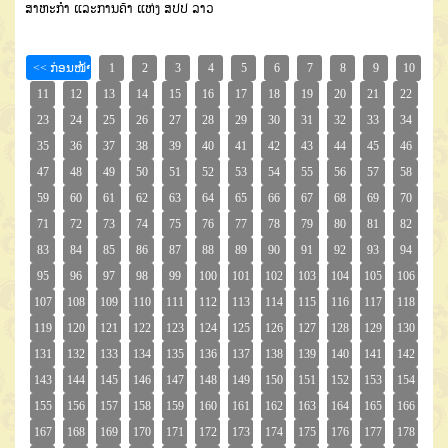
ສາຫະກໍາ ແລະການຄ້າ ແຫ່ງ ສປປ ລາວ