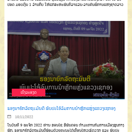
ປອດ ມອບເງິນ 1 ລ້ານກີບ ໃຫ້ແກ່ສະຫະພັນກິລາແລ່ນ-ລານຄົນພິການແຫ່ງຊາດລາວ
ເບີ່ງລະອຽດ
ຮອງນາຍົກລັດຖະມົນຕີ ພົບປະໂອ້ລົມການນໍາຫຼັກແຫຼ່ງແຂວງເຊກອງ
10/11/2022
ໃນວັນທີ 9 ພະຈິກ 2022 ທ່ານ ສອນໄຊ ສີພັນດອນ ກໍາມະການກົມການເມືອງສູນກາງ
ພັກ, ຮອງນາຍົກລັດຖະມົນຕີພ້ອມດ້ວຍຄະນະໄດ້ເຄື່ອນໄຫວເຮັດວຽກ ແລະ ພົບປະ