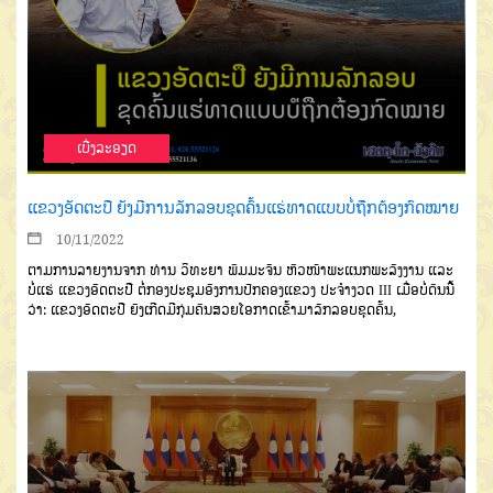
ເບີ່ງລະອຽດ
ແຂວງອັດຕະປື ຍັງມີການລັກລອບຂຸດຄົ້ນແຮ່ທາດແບບບໍ່ຖືກຕ້ອງກົດໝາຍ
10/11/2022
ຕາມການລາຍງານຈາກ ທ່ານ ວິທະຍາ ພົມມະຈັນ ຫົວໜ້າພະແນກພະລັງງານ ແລະ
ບໍ່ແຮ່ ແຂວງອັດຕະປື ຕໍ່ກອງປະຊຸມອົງການປົກຄອງແຂວງ ປະຈໍາງວດ III ເມື່ອບໍ່ດົນນີ້
ວ່າ: ແຂວງອັດຕະປື ຍັງເກີດມີກຸ່ມຄົນສວຍໂອກາດເຂົ້າມາລັກລອບຂຸດຄົ້ນ,