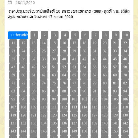
18/11/2020
ກອງປະຊຸມສະໄໝສາມັນເທື່ອທ
10
ຂອງສະພາແຫ່ງຊາດ
(
ສພຊ
)
ຊຸດທີ
VIII
ໄດ້ອັດ
ລົງດ້ວຍຜົນສຳເລັດໃນວັນທີ
17
ພະຈິກ
2020