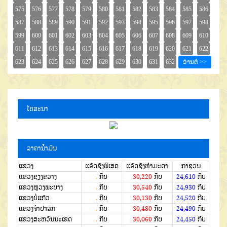
ໂຄສະນາ
ລາຄານໍ້າມັນ
ແຂວງ
ແອັດຊັງພິເສດ
ແອັດຊັງທຳມະດາ
ກາຊວນ
ແຂວງຊຽງຂວາງ
.
ກີບ
30,220
ກີບ
24,610
ກີບ
ແຂວງຫຼວງພະບາງ
.
ກີບ
30,540
ກີບ
24,930
ກີບ
ແຂວງບໍ່ແກ້ວ
.
ກີບ
30,130
ກີບ
24,520
ກີບ
ແຂວງຈໍາປາສັກ
.
ກີບ
30,480
ກີບ
24,490
ກີບ
ແຂວງສະຫວັນນະເຂດ
.
ກີບ
30,060
ກີບ
24,450
ກີບ