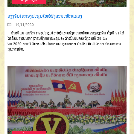
ວຽງຈັນໄຂກອງປະຊຸມໃຫຍ່ອົງຄະນະພັກແຂວງ
19/11/2020
ວັນທີ
18
ພະຈິກ
ກອງປະຊຸມໃຫຍ່
ຜູ້ແທນອົງຄະນະພັກແຂວງວຽງຈັນ
ຄັ້ງທີ
VI
ໄດ້
ໄຂຂຶ້ນຢ່າງເປັນທາງການ
ຊຶ່ງກອງປະຊຸມຈະດຳເນີນໄປຈົນເຖິງ
ວັນທີ
29
ພະ
ຈິກ
2020
ພາຍໃຕ້ການ
ເປັນປະທານຂອງສະຫາຍ
ຄໍາພັນ
ສິດ
ທິດໍາພາ
ກຳມະການ
ສູນກາງພັກ
,