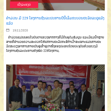
ເບີ່ງລະອຽດ
ຄຳມ່ວນ ມີ 229 ໂຄງການຊົນລະປະທານປີນີ້ເລີ່ມຂະບວນຜະລິດລະດູແລ້ງ
ແລ້ວ
19/11/2020
ຄຳມ່ວນ
ແມ່ນນອນໃນບັນດາແຂວງ
ພາກກາງທີ່ມີດິນອຸດົມສົມບູນ
ແລະມີແມ່
ນໍ້າຫຼາຍ
ສາຍທີ່ອຳນວຍຄວາມສະດວກ
ໃຫ້ແກ່ການຜະລິດກະສິກຳເວົ້າສະເພາະແມ່ນການຜະ
ລິດສະບຽງອາຫານກາຍ
ເປັນອູ່ເຂົ້າອູ່ປາໜຶ່ງຂອງປະເທດ
ໂດຍ
ປະຈຸບັນທົ່ວແຂວງມີ
ໂຄງການຊົນລະປະ
ທານທັງໝົດ
229
ໂຄງການ
,