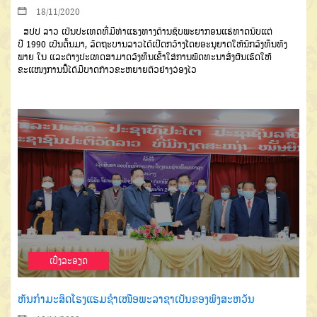
18/11/2020
ສປປ
ລາວ ເປັນປະເທດທີ່ມີທ່າ
ແຮງທາງດ້ານຊັບພະຍາກອນແຮ່ທາດ
ນັບແຕ່
ປີ
1990
ເປັນຕົ້ນມາ
,
ລັດຖະ
ບານລາວ
ໄດ້ເປີດກວ້າງ
ໂດຍອະນຸຍາດ
ໃຫ້ນັກລົງທຶນທັງ
ພາຍ ໃນ
ແລະຕ່າງປະ
ເທດ
ສາມາດລົງທຶນເຂົ້າໃສ່ການພັດທະ
ນາສົ່ງຜົນເຮັດໃຫ້
ຂະແໜງການນີ້ໄດ້ມີບາດກ້າວຂະຫຍາຍຕົວຢ່າງວ່ອງໄວ
ເບີ່ງລະອຽດ
ຫັນກຳມະສິດໂຮງແຮມຊຳເໜືອພະລາຊາເປັນຂອງພົງສະຫວັນ