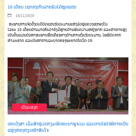
10 ເດືອນ ເຊກອງເກັບລາຍຮັບໄດ້ຫຼຸດແຜນ
18/11/2020
ສະພາບການຈັດຕັ້ງປະຕິບັດແຜນ
ງົບປະມານແຫ່ງລັດຢູ່ແຂວງເຊກອງ
ໃນ
ໄລຍະ
10
ເດືອນຜ່ານມາ
ເຫັນວ່າຍັງ
ມີຫຼາຍດ້ານພົບຄວາມຫຍຸ້ງຍາກ
ແລະ
ທ້າທາຍສູງ
ເປັນຕົ້ນແມ່ນບັນຫາສະພາບ
ຟືດເຄືອງທາງດ້ານການເງິນງົບປະ
ມານ
,
ໄພພິບັດ
ຈາກ
ທໍາມະຊາດ
ແລະບັນຫາການລະ
ບາດຂອງພະຍາດໂຄວິດ
-19.
ເບີ່ງລະອຽດ
ເທບວົງສາ ເລີ່ມສຳຫຼວດກຽມພັດທະນາພູຈວມ ແລະຕາດໄຟໄໝ້ກາຍເປັນ
ແຫຼ່ງທ່ອງທ່ຽວໜ້າສົນໃຈ