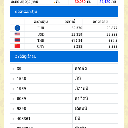
ນະຄອນຫຼວງວຽງຈັນ
.
ກີບ
30,030
ກີບ
24,420
ກີບ
ອັດຕາແລກປ່ຽນ
ສະກຸນເງີນ
ອັດຕາຊື້
ອັດຕາຂາຍ
EUR
25.370
25.877
USD
22.319
22.553
THB
674.34
687.5
CNY
3.288
3.333
ສະຖິຕິຜູ້ເຂົ້າຊົມ
» 39
ອອນໄລ
» 1526
ມື້ນີ້
» 1969
ມື້ວານນີ້
» 6059
ອາທິດນີ້
» 9896
ເດືອນນີ້
» 408361
ປີນີ້