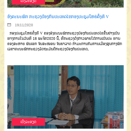
ເບີ່ງລະອຽດ
ອົງຄະນະພັກ ກະຊວງປ້ອງກັນປະເທດໄຂກອງປະຊຸມໃຫຍ່ຄັ້ງທີ V
19/11/2020
ກອງປະຊຸມໃຫຍ່ຄັ້ງທີ
V
ຂອງ
ອົງຄະນະພັກກະຊວງປ້ອງກັນປະເທດ
ໄຂຂຶ້ນຢ່າງເປັນ
ທາງການ
ໃນວັນທີ
18
ພະຈິກ
2020
ນີ້
,
ທີ່ກະຊວງດັ່ງກ່າວ
ພາຍໃຕ້ການເປັນປະ ທານ
ຂອງສະຫາຍ
ພົນເອກ
ຈັນສະໝອນ
ຈັນຍາລາດ
ກໍາ
ມະການກົມການເມືອງສູນກາງພັກ
ເລ
ຂາຄະນະພັກກະຊວງ
ລັດຖະມົນຕີກະ
ຊວງປ້ອງກັນປະເທດ
,
ເບີ່ງລະອຽດ