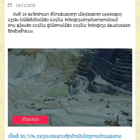
18/11/2020
ວັນທີ
16
ພະຈິກຜ່ານມາ
ທີ່ບ້ານ
ສົມສະຫງ່າ
ເມືອງໄຊເສດຖາ
ນະ
ຄອນ
ຫ
ຼວງ
ວຽງຈັນ
ໄດ້ມີພິທີເປີດ
ບໍລິສັດ
ດວງ
ວິໄລ
ຈຳກັດຜູ້ດຽວຢ່າງເປັນທາງການ
ໂດຍມີ
ທ່ານ
ສຸລິຍະສັກ
ດວງວິໄລ
ຜູ້ບໍ
ລິຫານບໍລິສັດ ດວງວິໄລ
ຈຳກັດຜູ້ດຽວ
ພ້ອມດ້ວຍແຂກ
ຖືກເຊີນເຂົ້າຮ່ວມ
.
ເບີ່ງລະອຽດ
ເນື້ອທີ່ 30,75% ຂອງປະເທດລາວຖືກດຳເນີນໂຄງການດ້ານແຮ່ທາດ