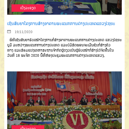
ເບີ່ງລະອຽດ
ເຊັນສັນຍາໂຄງການສ້າງອາຄານພະແນກການຕ່າງປະເທດແຂວງໄຊຍະ
19/11/2020
ພິທີເຊັນສັນຍາຮັບເໝົາໂຄງການ
ກໍ່ສ້າງອາຄານພະແນກການຕ່າງປະເທດ
ແຂວງໄຊຍະ
ບູລີ
ລະຫວ່າງພະແນກ
ການຕ່າງປະເທດ
ແລະບໍລິສັດພອນຈະ
ເລີນຊັບກໍ່ສ້າງຂົວ
ທາງ
ແລະສ້ອມແປງ
ເຄຫາສະຖານຈໍາກັດຜູ້ດຽວເປັນຜູ້ຮັບ
ເໝົາກໍ່ສ້າງໄດ້ຈັດຂຶ້ນໃນ
ວັນທີ
18
ພະ
ຈິກ
2020
ນີ້ທີ່ຫ້ອງປະຊຸມພະແນກ
ການຕ່າງປະເທດແຂວງ
,
ເບີ່ງລະອຽດ