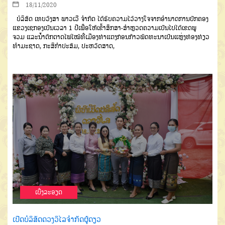
18/11/2020
ບໍລິສັດ
ເທບວົງສາ
ພາວເວີ
ຈໍາກັດ
ໄດ້ຮັບຄວາມໄວ້ວາງໃຈຈາກອຳ
ນາດການປົກຄອງ
ແຂວງເຊກອງ
ເປັ
ນ
ເ
ວລາ
1
ປີ
ເພື່ອໃຫ້ເຂົ້າສຶກສາ
-
ສໍາ
ຫຼວດຄວາມເປັນໄປໄດ້ເຂດພູ
ຈວມ
ແລະ
ນໍ້າຕົກຕາດໄຟໄໝ້ທີ່ເມືອງທ່າແຕງ
ກ່ອນ
ກ້າວພັດທະນາເປັນແຫຼ່ງທ່ອງທ່ຽວ
ທໍາ
ມະຊາດ
,
ກະສິກໍາປະສົມ
,
ປະຫວັດສາດ
,
ເບີ່ງລະອຽດ
ເປີດບໍລິສັດດວງວິໄລຈຳກັດຜູ້ດຽວ