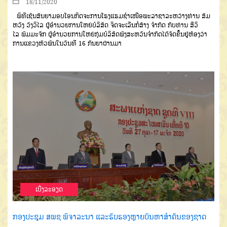
18/11/2020
ພິທີເຊັນສັນຍາມອບໂອນກິດ
ຈະການໂຮງແຮມຊຳເໜືອພະລາຊາລະ
ຫວ່າງທ່ານ
ສົມ
ຫວັງ
ວົງວິໄລ
ຜູ້ອຳ
ນວຍການໃຫຍ່ບໍລິສັດ ຈິດຈະເລີນກໍ່ສ້າງ
ຈຳກັດ
ກັບທ່ານ
ສີວິ
ໄລ
ພົມມະຈັກ
ຜູ້
ອຳນວຍການໃຫຍ່ກຸ່ມບໍລິສັດພົງສະຫວັນ
ຈຳກັດໄດ້ຈັດຂຶ້ນຢູ່ຫ້ອງວ່າ
ການແຂວງ
ຫົວພັນ
ໃນວັນທີ
16
ກັນຍາຜ່ານມ
າ
ເບີ່ງລະອຽດ
ກອງປະຊຸມ ສພຊ ພິຈາລະນາ ແລະຮັບຮອງຫຼາຍບັນຫາສຳຄັນຂອງຊາດ