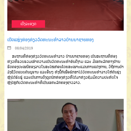
ເບີ່ງລະອຽດ
ເປີດແຫຼ່ງທ່ອງທ່ຽວວັດທະນະທຳລາວບ້ານນາຊາຍທອງ
08/04/2019
ສະຖານທີ່ທ່ອງທ່ຽວວັດທະນະທໍາລາວ ບ້ານນາຊາຍທອງ ເປັນສະຖານທີ່ທ່ອງ
ທ່ຽວທີ່ຮວບຮວມເອົາຄວາມເປັນວັດທະນະທໍາອັນດີງາມ ແລະ ມີເອກະລັກທາງດ້ານ
ຮີດຄອງປະເພນີຂອງລາວໃນສະໄໝກ່ອນໂດຍສະເພາະແມ່ນການແຕ່ງກາຍ, ວິຖີການດໍາ
ລົງຊີວິດແບບຄົນບູຮານ ແລະອື່ນໆ ທັງນີ້ກໍເພື່ອຮັກສາໄວ້ວັດທະນະທໍາລາວໃຫ້ຄົນຮຸ່ງ
ຫຼັງໄດ້ຮັບຮູ້ ແລະເປັນການດຶງດູດນັກທ່ອງທ່ຽວທີ່ໄດ້ມາທ່ຽວຊົມມີຄວາມປະທັບໃຈ
ຫຼົງໄຫຼກັບວັດທະນະທໍາທີ່ເປັນເອກະລັກຂອງຊາວລາວ.