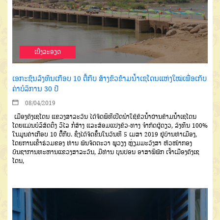
ເບີ່ງລະອຽດ
ເອກະຊົນລົງທຶນເກືອບ 10 ຕື້ກີບ ສ້າງຂົວຂ້າມນ້ຳເຊໂດນແຫ່ງໃໝ່ເພື່ອເກັບ
ຄ່າບໍລິການ 30 ປີ
08/04/2019
ເມືອງຄົງເຊໂດນ ແຂວງສາລະວັນ ໄດ້ຈັດພິທີເປີດນຳໃຊ້ຂົວນ້ຳຜ່ານຂ້າມນ້ຳເຊໂດນ
ໂດຍແມ່ນບໍລິສັດຕິ່ງ ວິໄລ ກໍ່ສ້າງ ແລະສ້ອມແປງຂົວ-ທາງ ຈຳກັດຜູ້ດຽວ, ລົງທຶນ 100%
ໃນມູນຄ່າເກືອບ 10 ຕື້ກີບ. ຊຶ່ງໄດ້ຈັດຂຶ້ນໃນວັນທີ 5 ເມສາ 2019 ຢູ່ບ້ານທ່າເມືອງ,
ໂດຍການເຂົ້າຮ່ວມຂອງ ທ່ານ ພົນຈັດຕະວາ ພູວຽງ ຫຼ່ຽມມະວົງສາ ຫົວໜ້າກອງ
ບັນຊາການທະຫານແຂວງສາລະວັນ, ມີທ່ານ ບຸນປອນ ອາສາພິພັກ ເຈົ້າເມືອງຄົງເຊ
ໂດນ,