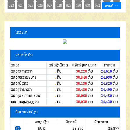
ໂຄສະນາ
ລາຄານໍ້າມັນ
ແຂວງ
ແອັດຊັງພິເສດ
ແອັດຊັງທຳມະດາ
ກາຊວນ
ແຂວງຊຽງຂວາງ
.
ກີບ
30,220
ກີບ
24,610
ກີບ
ແຂວງຫຼວງພະບາງ
.
ກີບ
30,540
ກີບ
24,930
ກີບ
ແຂວງບໍ່ແກ້ວ
.
ກີບ
30,130
ກີບ
24,520
ກີບ
ແຂວງຈໍາປາສັກ
.
ກີບ
30,480
ກີບ
24,490
ກີບ
ແຂວງສະຫວັນນະເຂດ
.
ກີບ
30,060
ກີບ
24,450
ກີບ
ນະຄອນຫຼວງວຽງຈັນ
.
ກີບ
30,030
ກີບ
24,420
ກີບ
ອັດຕາແລກປ່ຽນ
ສະກຸນເງີນ
ອັດຕາຊື້
ອັດຕາຂາຍ
EUR
25.370
25.877