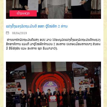
ເບີ່ງລະອຽດ
ແຕ່ງຕັ້ງຮອງລັດຖະມົນຕີ ສສກ ຜູ້ໃໝ່ອີກ 2 ທ່ານ
08/04/2019
ທ່ານນາຍົກລັດຖະມົນຕີແຫ່ງ ສປປ ລາວ ໄດ້ອະນຸມັດແຕ່ງຕັ້ງຮອງລັດຖະມົນຕີກະຊວງ
ສຶກສາທິການ ແລະກີ ລາຜູ້ໃໝ່ອີກຈຳນວນ 2 ສະຫາຍ ປະກອບມີສະຫາຍນາງ ຂັນທະ
ລີ ສີຣິພົງພັນ ແລະ ສະຫາຍ ພຸດ ສິມມາລາວົງ.