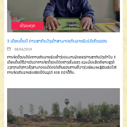
ເບີ່ງລະອຽດ
3 ເດືອນຕົ້ນປີ ດ່ານສາກົນວັງເຕົ່າສາມາດເກັບລາຍຮັບໄດ້ເກີນແຜນ
08/04/2019
ການຈັດຕັ້ງປະຕິບັດການເກັບລາຍຮັບເຂົ້າງົບປະມານລັດຂອງດ່ານສາກົນວັງເຕົ່າໃນ 3
ເດືອນຕົ້ນປີຖືວ່າເປັນວ່າການຈັດຕັ້ງປະຕິບັດຢ່າງເຂັ້ມແຂງ ແລະມີປະສິດທິພາບສູງຕໍ່
ວຽກງານດັ່ງກ່າວຊຶ່ງສາມາດປະຕິບັດໄດ້ເກີນແຜນການທີ່ວາງໄວພ້ອມຈະສູ້ຊົນເຮັດໃຫ້
ການຈັດເກັບລາຍຮັບໝົດປີບັນລຸໄດ້ 658 ກວ່າຕື້ກີບ.