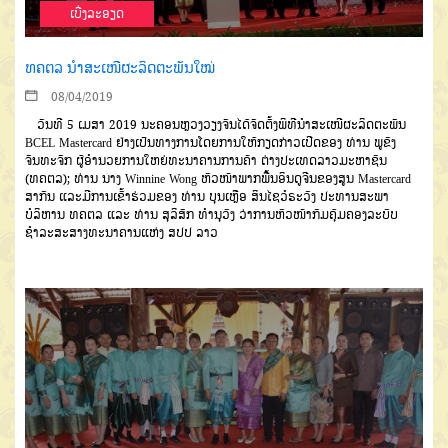
ເບີ່ງລະອຽດ
ທຄຕລ ນຳສະເໜີຜະລິດຕະພັນໃໝ່
08/04/2019
ວັນທີ 5 ເມສາ 2019 ນະຄອນຫຼວງວຽງຈັນໄດ້ຈັດຕັ້ງພິທີນຳສະເໜີຜະລິດຕະພັນ
BCEL Mastercard ຢ່າງເປັນທາງການໂດຍການໃຫ້ກຽດກ່າວເປີດຂອງ ທ່ານ ພູຂົງ
ຈັນທະຈັກ ຜູ້ອຳນວຍການໃຫຍ່ທະນາຄານການຄ້າ ຕ່າງປະເທດລາວມະຫາຊົນ
(ທຄຕລ); ທ່ານ ນາງ Winnine Wong ຫົວໜ້າພາກພື້ນອິນດູຈີນຂອງສູນ Mastercard
ສາກົນ ແລະມີການເຂົ້າຮ່ວມຂອງ ທ່ານ ບຸນເຫຼືອ ສິນໄຊວໍຣະວົງ ປະທານສະພາ
ບໍລິຫານ ທຄຕລ ແລະ ທ່ານ ສຸລິສັກ ທຳນຸວົງ ວ່າການຫົວໜ້າກົມຄຸ້ມຄອງລະບົບ
ຊຳລະສະສາງທະນາຄານແຫ່ງ ສປປ ລາວ