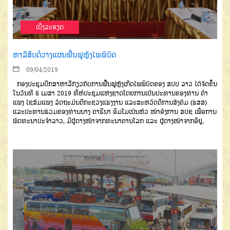
ເບີ່ງລະອຽດ
ຫາລືສືບຕໍ່ວາງແຜນຟື້ນຟູຫຼັງໄພພິບັດ
09/04/2019
ກອງປະຊຸມປຶກສາຫາລືກ່ຽວກັບການຟື້ນຟູຫຼັງເກີດໄພພິບັດຂອງ ສປປ ລາວ ໄດ້ຈັດຂຶ້ນ
ໃນວັນທີ 8 ເມສາ 2019 ທີ່ຫໍປະຊຸມແຫ່ງຊາດໂດຍການເປັນປະທານຂອງທ່ານ ຄຳ
ແພງ ໄຊສົມແພງ ລັດຖະມົນຕີກະຊວງແຮງງານ ແລະສະຫວັດດີການສັງຄົມ (ຮສສ)
ແລະປະທານຮ່ວມຂອງທ່ານນາງ ຄາຣີນາ ອີມໂມເນັນຫົວ ໜ້າອົງການ ສປຊ ເພື່ອການ
ພັດທະນາປະຈໍາລາວ, ມີຜູ້ຕາງໜ້າຈາກທະນາຄານໂລກ ແລະ ຜູ້ຕາງໜ້າຈາກອີຢູ,