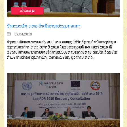
ເບີ່ງລະອຽດ
ອົງຄະນະພັກ ທຫລ ດຳເນີນກອງປະຊຸມກວດກາ
09/04/2019
ອົງຄະນະພັກທະນາຄານແຫ່ງ ສປປ ລາວ (ທຫລ) ໄດ້ຈັດຕັ້ງການດຳເນີນກອງປະຊຸມ
ວຽກງານກວດກາ ທຫລ ປະຈຳປີ 2018 ໃນລະຫວ່າງວັນທີ 8-9 ເມສາ 2019 ທີ່
ສະຖາບັນການທະນາຄານພາຍໃຕ້ການເປັນປະທານຂອງສະຫາຍ ສອນໄຊ ສິດພະໄຊ
ກໍາມະການສຳຮອງສູນກາງພັກ, ເລຂາຄະນະພັກ, ຜູ້ວ່າການ ທຫລ;