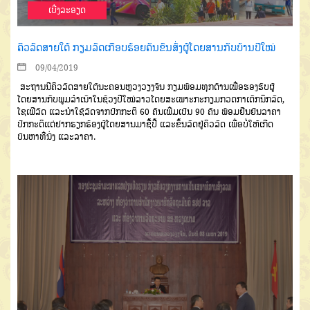
ເບີ່ງລະອຽດ
ຄິວລົດສາຍໃຕ້ ກຽມລົດເກືອບຮ້ອຍຄັນຂົນສົ່ງຜູ້ໂດຍສານກັບບ້ານປີໃໝ່
09/04/2019
ສະຖານນີຄິວລົດສາຍໃຕ້ນະຄອນຫຼວງວຽງຈັນ ກຽມພ້ອມທຸກດ້ານເພື່ອຮອງຮັບຜູ້
ໂດຍສານກັບພູມລຳເນົາໃນຊ້ວງປີໃໝ່ລາວໂດຍສະເພາະກະກຽມກວດກາເຕັກນິກລົດ,
ໂຊເຟີລົດ ແລະນຳໃຊ້ລົດຈາກປົກກະຕິ 60 ຄັນເພີ່ມເປັນ 90 ຄັນ ພ້ອມຢືນຢັນລາຄາ
ປົກກະຕິແຕ່ຢາກຮຽກຮ້ອງຜູ້ໂດຍສານມາຊື້ປີ້ ແລະຂຶ້ນລົດຢູ່ຄິວລົດ ເພື່ອບໍ່ໃຫ້ເກີດ
ບັນຫາທີ່ນັ່ງ ແລະລາຄາ.