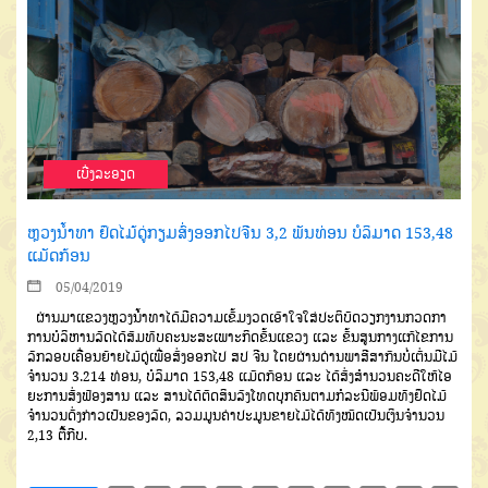
ເບີ່ງລະອຽດ
ຫຼວງນ້ຳທາ ຢຶດໄມ້ດູ່ກຽມສົ່ງອອກໄປຈີນ 3,2 ພັນທ່ອນ ບໍລິມາດ 153,48
ແມັດກ້ອນ
05/04/2019
ຜ່ານມາແຂວງຫຼວງນ້ຳທາໄດ້ມີຄວາມເຂັ້ມງວດເອົາໃຈໃສ່ປະຕິບັດວຽກງານກວດກາ
ການບໍລິຫານລັດໄດ້ສົມທົບຄະນະສະເພາະກິດຂັ້ນແຂວງ ແລະ ຂັ້ນສູນກາງແກ້ໄຂການ
ລັກລອບເຄື່ອນຍ້າຍໄມ້ດູ່ເພື່ອສົ່ງອອກໄປ ສປ ຈີນ ໂດຍຜ່ານດ່ານພາສີສາກົນບໍ່ເຕັ່ນມີໄມ້
ຈຳນວນ 3.214 ທ່ອນ, ບໍລິມາດ 153,48 ແມັດກ້ອນ ແລະ ໄດ້ສົ່ງສຳນວນຄະດີໃຫ້ໄອ
ຍະການສັ່ງຟ້ອງສານ ແລະ ສານໄດ້ຕັດສິນລົງໂທດບຸກຄົນຕາມກໍລະນີພ້ອມທັງຢຶດໄມ້
ຈຳນວນດັ່ງກ່າວເປັນຂອງລັດ, ລວມມູນຄ່າປະມູນຂາຍໄມ້ໄດ້ທັງໝົດເປັນເງິນຈຳນວນ
2,13 ຕື້ກີບ.