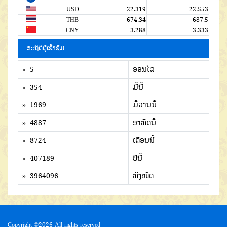
USD
22.319
22.553
THB
674.34
687.5
CNY
3.288
3.333
ສະຖິຕິຜູ້ເຂົ້າຊົມ
» 5
ອອນໄລ
» 354
ມື້ນີ້
» 1969
ມື້ວານນີ້
» 4887
ອາທິດນີ້
» 8724
ເດືອນນີ້
» 407189
ປີນີ້
» 3964096
ທັງໜົດ
Copyright ©
2026 All rights reserved