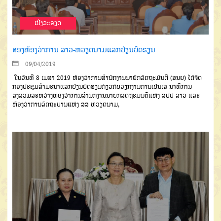
ເບີ່ງລະອຽດ
ສອງຫ້ອງວ່າການ ລາວ-ຫວຽດນາມແລກປ່ຽນບົດຮຽນ
09/04/2019
ໃນວັນທີ 8 ເມສາ 2019 ຫ້ອງວ່າການສຳນັກງານນາຍົກລັດຖະມົນຕີ (ສນຍ) ໄດ້ຈັດ
ກອງປະຊຸມສຳມະນາແລກປ່ຽນບົດຮຽນກ່ຽວກັບວຽກງານການເປັນເສ ນາທິການ
ສັງລວມລະຫວ່າງຫ້ອງວ່າການສຳນັກງານນາຍົກລັດຖະມົນຕີແຫ່ງ ສປປ ລາວ ແລະ
ຫ້ອງວ່າການລັດຖະບານແຫ່ງ ສສ ຫວຽດນາມ,