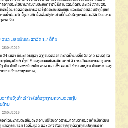
ຄ່ອງກັບນະໂຍບາຍການຫັນປະເທດຈາກບໍ່ມີຊາຍແດນຕິດກັບທະເລໃຫ້ກາຍເປັນ
ທດເຊື່ອມຈອດລັດຖະບານລາວຈຶ່ງໄດ້ສະໜັບສະໜູນ ແລະປະກອບສ່ວນຢ່າງຕັ້ງໜ້າ
ານເຂົ້າຮ່ວມຈັດຕັ້ງປະຕິບັດຂໍ້ລິເລີ່ມດັ່ງກ່າວໃນນີ້ກໍ່ແມ່ນໂຄງການຮ່ວມມືລົດໄຟຄວາມ
ູງລາວ-ຈີນ
ີ ວນລ ມອບພັນທະແກ່ລັດ 1,7 ຕື້ກີບ
25/04/2019
ທີ 24 ເມສາ ທີ່ນະຄອນຫຼວງ ວຽງຈັນລັດວິສາຫະກິດນໍ້າມັນເຊື້ອໄຟ ລາວ (ລນລ) ໄດ້
ກອງປະຊຸມໃຫຍ່ ຄັ້ງທີ V ຂອງຄະນະໜ່ວຍພັກ ພາຍໃຕ້ ການເປັນປະທານຂອງ ທ່ານ
ຍົງ ພົນ ພັກດີ ເລຂາໜ່ວຍພັກ ລນລ ແລະເຂົ້າ ຮ່ວມມີ ທ່ານ ອະນຸສິນ ພົນເສນາ ຮອງ
ຂາຄະນະພັກຮາກຖານລນລ,
ນສາກົນວັງເຕົ່າເອົາໃຈໃສ່ຕໍ່ວຽກງານຄວາມສະຫງົບ
ບດ້ານ
23/04/2019
ຼອດໄລຍະການສະເຫຼີມສະຫຼອງບຸນປີໃໝ່ລາວຜ່ານມາດ່ານສາກົນວັງເຕົ່າເມືອງໂພນ
 ແຂວງຈໍາປາສັກ ໄດ້ເຂັ້ມງວດ ແລະເອົາໃຈໃສຢ່າງຈິງຈັງຕໍ່ວຽກງານປ້ອງກັນຊາດ