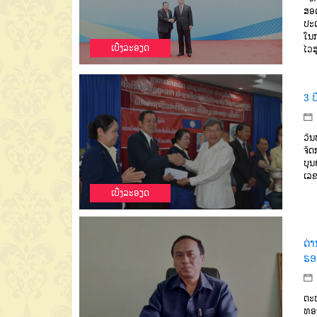
ສອດ
ປະເ
ໃນກ
ເບີ່ງລະອຽດ
ໄວສ
3 ປ
ວັນ
ຈັດ
ບຸນ
ເລ
ເບີ່ງລະອຽດ
ດ່າ
ຮອ
ຕະຫ
ທອງ