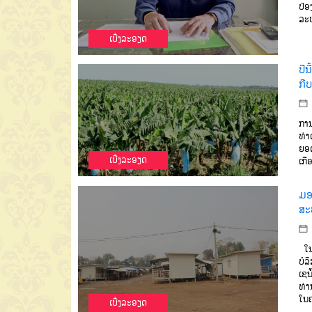
ປ້ອ
ລະ
ເບີ່ງລະອຽດ
ປີນ
ກີບ
ການ
ທ່າ
ຍອດ
ເບີ່ງລະອຽດ
ເກື
ມອບ
ສະ
ໃນວ
ບໍລ
ເຊນ
ທ່າ
ໃນຄ
ເບີ່ງລະອຽດ