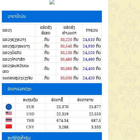
ລາຄານໍ້າມັນ
ແອັດຊັງ
ແອັດຊັງ
ແຂວງ
ກາຊວນ
ພິເສດ
ທຳມະດາ
ແຂວງຊຽງຂວາງ
.
ກີບ
30,220
ກີບ
24,610
ກີບ
ແຂວງຫຼວງພະບາງ
.
ກີບ
30,540
ກີບ
24,930
ກີບ
ແຂວງບໍ່ແກ້ວ
.
ກີບ
30,130
ກີບ
24,520
ກີບ
ແຂວງຈໍາປາສັກ
.
ກີບ
30,480
ກີບ
24,490
ກີບ
ແຂວງສະຫວັນນະ
.
ກີບ
30,060
ກີບ
24,450
ກີບ
ເຂດ
ນະຄອນຫຼວງວຽງຈັນ
.
ກີບ
30,030
ກີບ
24,420
ກີບ
ອັດຕາແລກປ່ຽນ
ສະກຸນເງີນ
ອັດຕາຊື້
ອັດຕາຂາຍ
EUR
25.370
25.877
USD
22.319
22.553
THB
674.34
687.5
CNY
3.288
3.333
ສະຖິຕິຜູ້ເຂົ້າຊົມ