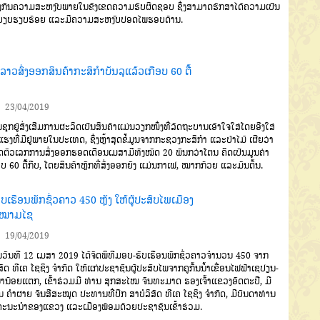
ງກັນຄວາມສະຫງົບພາຍໃນຂົງເຂດຄວາມຮັບຜິດຊອບ ຊຶ່ງສາມາດຮັກສາໄດ້ຄວາມເປັນ
ບຽບຮຽບຮ້ອຍ ແລະມີຄວາມສະຫງົບປອດໄພຮອບດ້ານ.
ີ້ລາວສົ່ງອອກສິນຄ້າກະສິກຳບັນລຸແລ້ວເກືອບ 60 ຕື້
23/04/2019
ຊຸກຍູ້ສົ່ງເສີມການຜະລິດເປັນສິນຄ້າແມ່ນວຽກໜຶ່ງທີ່ລັດຖະບານເອົາໃຈໃສ່ໂດຍອີງໃສ່
ແຮງທີ່ມີຢູ່ພາຍໃນປະເທດ, ຊຶ່ງຫຼ້າສຸດຂໍ້ມູນຈາກກະຊວງກະສິກຳ ແລະປ່າໄມ້ ເຜີຍວ່າ
ຕົວເລກການສົ່ງອອກຮອດເດືອນເມສາມີທັງໝົດ 20 ພັນກວ່າໂຕນ ຄິດເປັນມູນຄ່າ
ອບ 60 ຕື້ກີບ, ໂດຍສິນຄ້າຫຼັກທີ່ສົ່ງອອກຍັງ ແມ່ນກາເຟ, ໝາກກ້ວຍ ແລະມັນຕົ້ນ.
ເຮືອນພັກຊົ່ວຄາວ 450 ຫຼັງ ໃຫ້ຜູ້ປະສົບໄພເມືອງ
ໝາມໄຊ
19/04/2019
ັນທີ 12 ເມສາ 2019 ໄດ້ຈັດພິທີມອບ-ຮັບເຮືອນພັກຊົ່ວຄາວຈຳນວນ 450 ຈາກ
ິສັດ ທີເຄ ໂຊຊິງ ຈຳກັດ ໃຫ້ແກ່ປະຊາຊົນຜູ້ປະສົບໄພຈາກຄູກັ້ນນໍ້າເຂື່ອນໄຟຟ້າເຊປຽນ-
ໍ້ານ້ອຍແຕກ, ເຂົ້າຮ່ວມມີ ທ່ານ ສຸກສະໄໝ ຈັນທະມາດ ຮອງເຈົ້າແຂວງອັດຕະປື, ມີ
ນ ຄຳຜາຍ ຈັນສີສະໝຸດ ປະທານທີ່ປຶກ ສາບໍລິສັດ ທີເຄ ໂຊຊິງ ຈຳກັດ, ມີບັນດາທ່ານ
ະນະນຳຂອງແຂວງ ແລະເມືອງພ້ອມດ້ວຍປະຊາຊົນເຂົ້າຮ່ວມ.