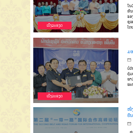
ໃນວ
ທຶນ
ຮອງ
ຊຸເ
ເບີ່ງລະອຽດ
ໂດຍ
ມອ
ບໍ່
ຄຸ້
ພາວ
ພະນ
ເບີ່ງລະອຽດ
ໜຶ
ຢື
ທ່າ