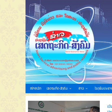
ໜ້າຫລັກ
ເສດຖະກິດ-ສັງຄົມ
ຂ່າວ
ໂຮງພິມປະຊາຊ
ເປ
ປະ