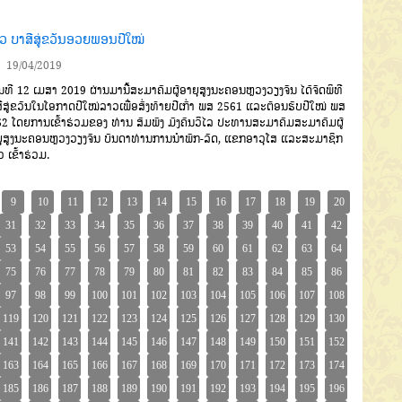
ວ ບາສີສູ່ຂວັນອວຍພອນປີໃໝ່
19/04/2019
ທີ 12 ເມສາ 2019 ຜ່ານມານີ້ສະມາຄົມຜູ້ອາຍຸສູງນະຄອນຫຼວງວຽງຈັນ ໄດ້ຈັດພິທີ
ີສູ່ຂວັນໃນໂອກາດປີໃໝ່ລາວເພື່ອສົ່ງທ້າຍປີເກົ່າ ພສ 2561 ແລະຕ້ອນຮັບປີໃໝ່ ພສ
2 ໂດຍການເຂົ້າຮ່ວມຂອງ ທ່ານ ສົມພົງ ມົງຄົນວິໄລ ປະທານສະມາຄົມສະມາຄົມຜູ້
ຸສູງນະຄອນຫຼວງວຽງຈັນ ບັນດາທ່ານການນຳພັກ-ລັດ, ແຂກອາວຸໂສ ແລະສະມາຊິກ
 ເຂົ້າຮ່ວມ.