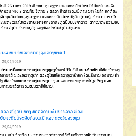
ັນທີ 26 ເມສາ 2019 ທີ່ ກະຊວງແຮງງານ ແລະສະຫວັດດີການໄດ້ມີພິທີມອບ-ຮັບ
ຈຳນວນ 790,8 ລ້ານກີບ ໃຫ້ກັບ 3 ແຂວງ ຊຶ່ງເຂົ້າຮ່ວມມີທ່ານ ນາງ ໃບຄຳ ຂັດທິຍະ
ລັດຖະມົນຕີກະຊວງແຮງງານ ແລະສະຫວັດດີການສັງຄົມ (ຮສສ), ທ່ານ ຕະຄາ ຮິໂຣ
ອະນະກະເລຂາໂທສະຖານເອກອັກຄະຣາຊະທູດຍີ່ປຸ່ນປະຈຳລາວ, ຕາງໜ້າກະຊວງມອບ
ທ່ານ ວົງຄຳ ພັນທະນຸວົງ ຮອງຫົວໜ້າກົມສັງຄົມສົງເຄາະ
ບ-ຮັບໜ້າທີ່ຫົວໜ້າກອງຄຸ້ມຄອງພາສີ 1
29/04/2019
ດົນຜ່ານມານີ້ພະແນກການເງິນແຂວງຫຼວງນໍ້າທາໄດ້ຈັດພິທີມອບ-ຮັບໜ້າ ທີ່ຫົວໜ້າກອງ
ມຄອງພາສີ 1 ລະຫວ່າງຜູ້ເກົ່າ ແລະຜູ້ໃໝ່ທີ່ແຂວງຫຼວງນໍ້າທາ ໂດຍມີທ່ານ ອ່ອນຈັນ ຄໍາ
ົງ ຫົວໜ້າພະແນກການເງິນແຂວງຕະຫຼອດຮອດຂະແໜງການທີ່ກ່ຽວຂ້ອງ ແລະ
ັກງານພາສີເຂົ້າຮ່ວມເປັນສັກຂີພິຍານ.
່ງແລວ ໜຶ່ງເສັ້ນທາງ ສອດຄ່ອງນະໂຍບາຍລາວ ພ້ອມ
ນຢັນຈະສືບຕໍ່ຈະສືບຕໍ່ຮ່ວມມື ແລະ ສະໜັບສະໜູນ
29/04/2019
ນ ບຸນຍັງ ວໍລະຈິດ ປະທານປະເທດກ່າວວ່າຂໍ້ລິເລີ່ມໜຶ່ງແລວໜຶ່ງເສັ້ນທາງແມ່ນ