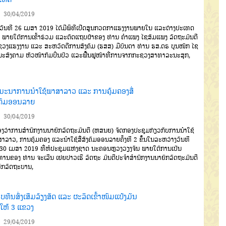
30/04/2019
ັນທີ 26 ເມສາ 2019 ໄດ້ມີພິທີເປີດສູນກວດກາແຮງງານພາຍໃນ ແລະຕ່າງປະເທດ
ນ, ພາຍໃຕ້ການເຂົ້າຮ່ວມ ແລະຕັດແຖບຜ້າຂອງ ທ່ານ ຄຳແພງ ໄຊສົມແພງ ລັດຖະມົນຕີ
ວງແຮງງານ ແລະ ສະຫວັດດີການສັງຄົມ (ຮສສ) ມີບັນດາ ທ່ານ ຮສ.ດຣ ບຸນໜັກ ໄຊ
ະສົງຄາມ ຫົວໜ້າກົມປິ່ນປົວ ແລະຟື້ນຟູໜ້າທີ່ການຈາກກະຊວງສາທາລະນະສຸກ,
ມະນາການນຳໃຊ້ພາສາລາວ ແລະ ການຄຸ້ມຄອງສື່
ງຄົມອອນລາຍ
30/04/2019
ງວ່າການສໍານັກງານນາຍົກລັດຖະມົນຕີ (ຫສນຍ) ຈັດກອງປະຊຸມກ່ຽວກັບການນໍາໃຊ້
າລາວ, ການຄຸ້ມຄອງ ແລະນໍາໃຊ້ສື່ສັງຄົມອອນລາຍຄັ້ງທີ 2 ຂຶ້ນໃນລະຫວ່າງວັນທີ
30 ເມສາ 2019 ທີ່ຫໍປະຊຸມແຫ່ງຊາດ ນະຄອນຫຼວງວຽງຈັນ ພາຍໃຕ້ການເປັນ
ານຂອງ ທ່ານ ຈະເລີນ ເຢຍປາວເຮີ ລັດຖະ ມົນຕີປະຈໍາສໍານັກງານນາຍົກລັດຖະມົນຕີ
ົກລັດຖະບານ,
ທຶນສົ່ງເສີມລ້ຽງສັດ ແລະ ຜະລິດເຂົ້າໜົມແປ້ງມັນ
ນໃຫ້ 3 ແຂວງ
29/04/2019