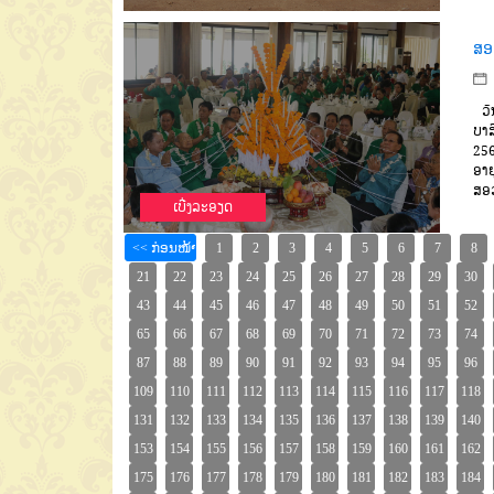
ສອ
ວັນ
ບາສ
256
ອາຍ
ສອວ
ເບີ່ງລະອຽດ