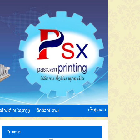
ເຂົ້າສູ່ລະບົບ
ເຊື່ອມຕໍ່ເວັບໄຊຕ່າງໆ
ຕິດຕໍ່ສອບຖາມ
ໂຄສະນາ