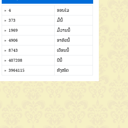
» 4
ອອນໄລ
» 373
ມື້ນີ້
» 1969
ມື້ວານນີ້
» 4906
ອາທິດນີ້
» 8743
ເດືອນນີ້
» 407208
ປີນີ້
» 3964115
ທັງໜົດ