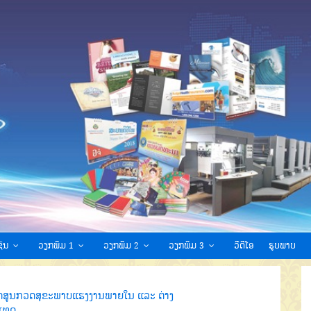
ົນ
ວຽກພິມ 1
ວຽກພິມ 2
ວຽກພິມ 3
ວີດີໂອ
ຮູບພາບ
ີດສູນກວດສຸຂະພາບແຮງງານພາຍໃນ ແລະ ຕ່າງ
ເທດ