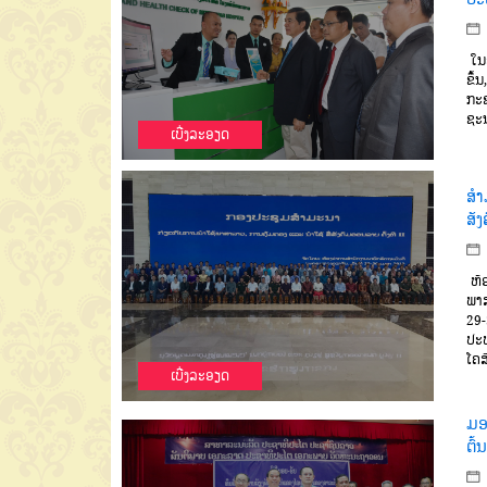
ໃນວ
ຂຶ້
ກະຊ
ຊະນ
ເບີ່ງລະອຽດ
ສຳ
ສັ
ຫ້ອ
ພາສ
29-
ປະທ
ໂຄສ
ເບີ່ງລະອຽດ
ມອບ
ຕົ້