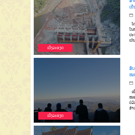
ສຳ
ເຂື
ໂຄງ
ໃນກ
ປະຈ
ເປັນ
ເບີ່ງລະອຽດ
ສື
ໝອ
ເພື
ໝອ
ບໍລ
ສຳເ
ເບີ່ງລະອຽດ