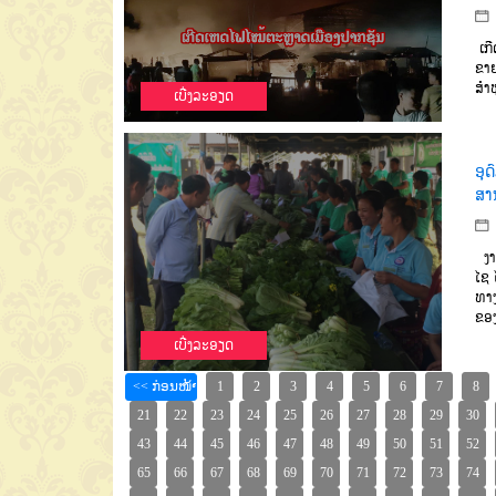
ເກີ
ຂາຍ
ສຳ
ເບີ່ງລະອຽດ
ອຸ
ສາ
ງາ
ໄຊ
ທາ
ຂອ
ເບີ່ງລະອຽດ