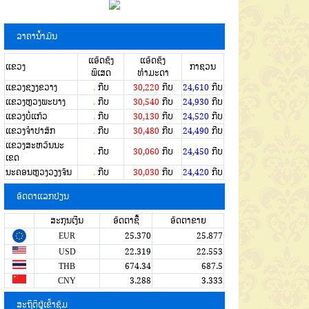
ລາຄານໍ້າມັນ
ແອັດຊັງ
ແອັດຊັງ
ແຂວງ
ກາຊວນ
ພິເສດ
ທຳມະດາ
ແຂວງຊຽງຂວາງ
.
ກີບ
30,220
ກີບ
24,610
ກີບ
ແຂວງຫຼວງພະບາງ
.
ກີບ
30,540
ກີບ
24,930
ກີບ
ແຂວງບໍ່ແກ້ວ
.
ກີບ
30,130
ກີບ
24,520
ກີບ
ແຂວງຈໍາປາສັກ
.
ກີບ
30,480
ກີບ
24,490
ກີບ
ແຂວງສະຫວັນນະ
.
ກີບ
30,060
ກີບ
24,450
ກີບ
ເຂດ
ນະຄອນຫຼວງວຽງຈັນ
.
ກີບ
30,030
ກີບ
24,420
ກີບ
ອັດຕາແລກປ່ຽນ
ສະກຸນເງີນ
ອັດຕາຊື້
ອັດຕາຂາຍ
EUR
25.370
25.877
USD
22.319
22.553
THB
674.34
687.5
CNY
3.288
3.333
ສະຖິຕິຜູ້ເຂົ້າຊົມ