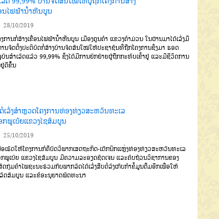
ເລັດ 99,99% ບ້ານຈັດສັນໃໝ່ໃຫ້ຜູ້ຖືກໂຄງການສ້າງ
່ອນໄຟຟ້ານໍ້າຫີນບູນ
28/10/2019
ການກໍ່ສ້າງເຂື່ອນໄຟຟ້ານໍ້າ
ຫີນບູນ
ເມືອງຄູນຄຳ
ແຂວງຄຳມ່ວນ
ໃນ
ຜ່ານມາໄດ້
ເລັ່ງມື
ານຈັດຕັ້ງປະຕິບັດ
ກໍ່ສ້າງບ້ານຈັດສັນໃໝ່ໃຫ້ປະຊາຊົນທີ່ຖືກໂຄງການ
ຊຶ່ງມາ ຮອດ
ຸບັນ
ສຳເລັດແລ້ວ
99
,99
%
ຊຶ່ງໄດ້ມີການ
ຍົກຍ້າຍຜູ້ຖືກກະທົບເຂົ້າຢູ່
ແລະມີຊີ
ວິດການ
ຢູ່ດີຂຶ້ນ
ບຕໍ່ເລັ່ງສຳຫຼວດໂຄງການທ່ອງທ່ຽວສະຫວັນທະເລ
ກພູເບ້ຍແຂວງໄຊສົມບູນ
25/10/2019
່ອເຮັດໃຫ້ໂຄງການກໍຄືບົດວິພາກເສດຖະກິດ-ເຕັກນິກແຫຼ່ງທ່ອງທ່ຽວ
ສະຫວັນທະເລ
ກ
ພູເບ້ຍ ແຂວງໄຊສົມບູນ ມີຄວາມລະອຽດ
ຊັດເຈນ
ແລະຄົບຖ້ວນ
ວິຊາການຂອງ
ິສັດກຸ່ມຄຳໄພຊະນະຮ່ວມກັບພາກລັດໄດ້ເລັ່ງສືບຕໍ່ລົງເກັບກຳຂໍ້ມູນຕື່ມອີກເພື່ອໃຫ້
ລັດສົມບູນ ແລະຂໍອະນຸຍາດພັດທະນາ