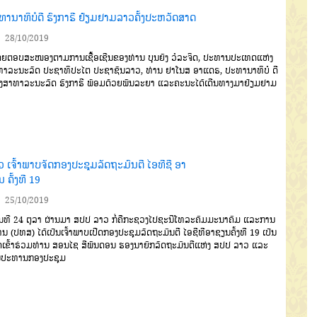
ທານາທິບໍດີ ຮົງກາຣີ ຢ້ຽມຢາມລາວຄັ້ງປະຫວັດສາດ
28/10/2019
ຍຕອບສະໜອງຕາມການ
ເຊື້ອເຊີນຂອງທ່ານ
ບຸນຍັງ
ວໍລະຈິດ
,
ປະທານປະເທດແຫ່ງ
ທາລະນະລັດ
ປະຊາທິປະໄຕ
ປະຊາຊົນລາວ
,
ທ່ານ
ຢາ
ໂນສ
ອາແດຣ
,
ປະທານາທິບໍ ດີ
ງສາ
ທາລະນະລັດ
ຮົງກາຮີ
ພ້ອມດ້ວຍພັນ
ລະຍາ
ແລະຄະນະໄດ້ເດີນທາງມາຢ້ຽມ
ຢາມ
ວ ເຈົ້າພາບຈັດກອງປະຊຸມລັດຖະມົນຕີ ໄອທີຊີ ອາ
 ຄັ້ງທີ 19
25/10/2019
ນທີ
24
ຕຸລາ
ຜ່ານມາ
ສປປ
ລາວ
ກໍ່ຄືກະຊວງໄປຊະນີ
ໂທລະຄົມມະນາຄົມ
ແລະການ
ສານ
(
ປທສ
)
ໄດ້ເປັນເຈົ້າ
ພາບເປີດກອງປະຊຸມລັດຖະມົນຕີ
ໄອຊີທີ
ອາຊຽນຄັ້ງທີ
19
ເປັນ
ເຂົ້າຮ່ວມ
ທ່ານ
ສອນໄຊ
ສີພັນດອນ
ຮອງນາຍົກ
ລັດຖະມົນຕີ
ແຫ່ງ
ສປປ
ລາວ
ແລະ
ນ
ປະທານກອງປະຊຸມ