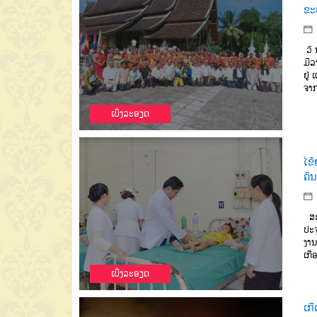
ຂະ
ວັ 
ມີ
ລ
ຢູ່
ແ
ຈາ
ເບີ່ງລະອຽດ
ໄຂ້
ຄົນ
ສະ
ປະຈ
ງານ
ເກື
ເບີ່ງລະອຽດ
ເກ