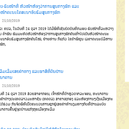
ບ-ຮັບໜ້າທີ່ ຫົວໜ້າຫ້ອງວ່າການສູນກາງພັກ ແລະ
ວໜ້າຄະນະໂຄສະນາອົບຮົມສູນກາງພັກ
25/10/2019
າວ
:
ຂປລ
,
ໃນວັນທີ
24
ຕຸລາ
2019
ໄ
ດ້ມີພິທີເຊັນບົດບັນທຶກມອບ
-
ຮັບ
ໜ້າທີ່ລະຫວ່າງ
ນ
ຄຳພັນ
ພົມມະທັດ
ຫົວໜ້າຫ້ອງວ່າການສູນກາງພັກຄົນ
ເກົ່າໄປເປັນຫົວໜ້າຄະນະ
ະນາອົບ
ຮົມສູນກາງພັກຄົນໃໝ່
,
ຍ້າຍທ່ານ
ກິແກ້ວ
ໄຂຄຳພິທູນ
ເລຂາຄະນະບໍລິຫານ
ພັກ
,
ລຶມເລີ່ມເສຍຄ່າທາງ ແລະພາສີທີ່ດິນຜ່ານ
ນາຄານ
25/10/2019
ນທີ
24
ຕຸລາ
2019
ສ່ວຍສາ
ອາກອນ
,
ເຈົ້າໜ້າທີ່ຕໍາຫຼວດຈາລະຈອນ
,
ທະນາຄານ
ຄ້າຕ່າງປະເທດ
ລາວມະ
ຫາຊົນ
(
ທຄຕລ
)
ສາຂາເຊກອງ
ແລະ
ຫ້ອງການໆເງິນເມືອງກະ
ໄດ້ຮ່ວມ
ກັນຈັດພິທີເປີດຂະບວນການຊຸກຍູ້ເສຍ
ຄ່າທໍານຽມທາງກັບທີ່ຜ່ານລະບົບ
ນາ
ຄານຂຶ້ນຢູ່ຈຸດບ້ານແກ້ງກຸຍເມືອງກະ
ລຶມ