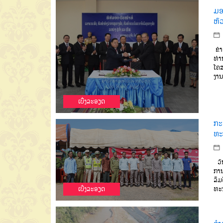
ມອ
ຫົ
ຂ່
ທ່າ
ໂຄສ
ງານ
ເບີ່ງລະອຽດ
ກະ
ທະ
ວັ
ການ
ລຶມ
ທະ
ເບີ່ງລະອຽດ