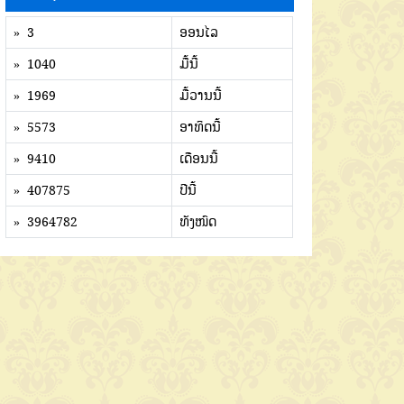
» 3
ອອນໄລ
» 1040
ມື້ນີ້
» 1969
ມື້ວານນີ້
» 5573
ອາທິດນີ້
» 9410
ເດືອນນີ້
» 407875
ປີນີ້
» 3964782
ທັງໜົດ