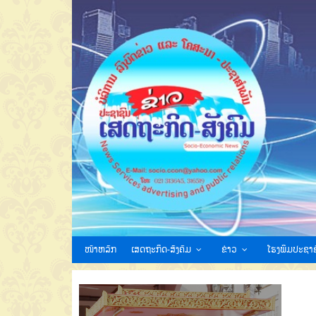
ໜ້າຫລັກ
ເສດຖະກິດ-ສັງຄົມ
ຂ່າວ
ໂຮງພິມປະຊາຊ