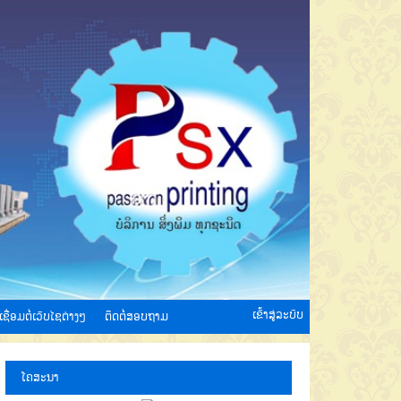
ເຂົ້າສູ່ລະບົບ
ເຊື່ອມຕໍ່ເວັບໄຊຕ່າງໆ
ຕິດຕໍ່ສອບຖາມ
ໂຄສະນາ