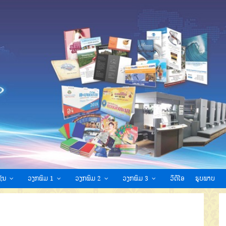
ົນ
ວຽກພິມ 1
ວຽກພິມ 2
ວຽກພິມ 3
ວີດີໂອ
ຮູບພາບ