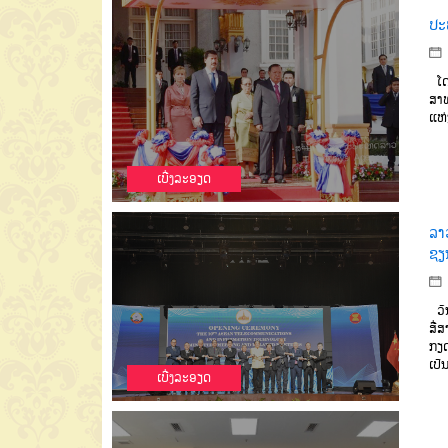
ປະ
ໂດ
ສາ
ແຫ່
ເບີ່ງລະອຽດ
ລາ
ຊຽນ
ວັ
ສື່
ກຽດ
ເປັ
ເບີ່ງລະອຽດ