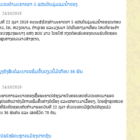
ບວນທຳມະຍາດຕາ 5 ແຜ່ນດິນລຸ່ມແມ່ນໍ້າຂອງ
24/10/2019
ນທີ
22
ຕຸລາ
2019
ຄະນະ
ສົງໂຄງທຳມະຍາດຕາ
5
ແຜ່ນດິນລຸ່ມ
ແມ່ນໍ້າຂອງປະກອບ
າວ
,
ໄທ
,
ຫວຽດ
ນາມ
,
ກຳປູເຈຍ
ແລະມຽນມາ
ໄດ້ເດີນ
ທາງມາເຄື່ອນ ໄຫວກິດຈະກຳ
ຂວງ
ຫຼວງພະບາງ
ແຫ່ງ
ສປປ
ລາວ
ໂດຍໃຫ້
ກຽດຕ້ອນຮັບຂອງຄະນະຮັບຜິດຊອບ
ກສູນກາງແນວລາວສ້າງຊາດ
,
ຍຸງຍັງສືບຕໍ່ລະບາດເພີ່ມຂື້ນດຽວນີ້ມີເກືອບ 36 ພັນ
24/10/2019
ພາບການລະບາດຂອງເຊື້ອພະຍາດໄຂ້ຍຸງລາຍ
ໃນຂອບເຂດທົ່ວປະເທດ
ມາຮອດ
ຸບັນ
ເຫັນວ່າຍັງມີການເພີ່ມ
ຂຶ້ນຢ່າງຕໍ່ເນື່ອງ
ແລະແກ່ຍາວມາ
ເລື້ອຍໆ
,
ໂດຍຫຼ້າສຸດໜ່ວຍ
ທີ່ຮັບຜິດຊອບເກັບກຳມາຮອດວັນທີ
22
ຕຸລາ
ທົ່ວ
ປະເທດມີຜູ້ເປັນໄຂ້ຍຸງແລ້ວ
ອບ
36
ພັນຄົນ
ແລະ ເສຍຊີວິດ
70
ຄົນ
,
ີດໄຟໄໝ້ຕະຫຼາດເມືອງປາກຊັນ