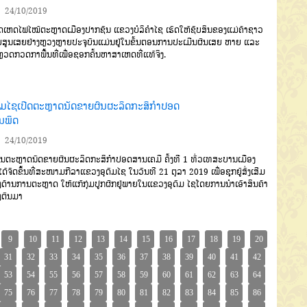
24/10/2019
ດເຫດໄຟໄໝ້ຕະຫຼາດເມືອງ
ປາກຊັນ
ແຂວງບໍລິຄຳໄຊ
ເຮັດໃຫ້ຊັບສິນ
ຂອງແມ່ຄ້າຊາວ
ສູນເສຍຢ່າງຫຼວງ
ຫຼາຍ
ປະຈຸບັນແມ່ນຢູ່ໃນຂັ້ນຕອນການ
ປະເມີນຜົນເສຍ ຫາຍ
ແລະ
ຫຼວດກວດ
ກາພື້ນທີ່ເພື່ອຊອກຄົ້ນຫາສາເຫດທີ່ແທ້ຈິງ
.
ດົມໄຊເປີດຕະຫຼາດນັດຂາຍຜົນຜະລິດກະສິກຳປອດ
ນພິດ
24/10/2019
ນຕະຫຼາດນັດຂາຍຜົນຜະລິດກະ
ສິກຳປອດສານເຄມີ
ຄັ້ງທີ
1
ທົ່ວເທສະ
ບານເມືອງ
ໄດ້ຈັດຂຶ້ນທີ່ສະໜາມກີລາ
ແຂວງອຸດົມໄຊ
ໃນວັນທີ
21
ຕຸລາ
2019
ເພື່ອຊຸກຍູ້ສົ່ງເສີມ
ງດ້ານການຕະຫຼາດ
ໃຫ້ແກ້ກຸ່ມປູກຜັກຢູ່ພາຍໃນແຂວງອຸດົມ
ໄຊ
ໂດຍການນຳເອົາສິນຄ້າ
ງຕົນມາ