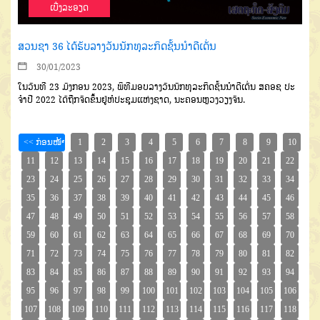
ເບີ່ງລະອຽດ
ສວນຊາ 36 ໄດ້ຮັບລາງວັນນັກທຸລະກິດຊັ້ນນຳດີເດັ່ນ
30/01/2023
ໃນວັນທີ 23 ມັງກອນ 2023, ພິທີມອບລາງວັນນັກທຸລະກິດຊັ້ນນຳດີເດັ່ນ ສຄອຊ ປະ
ຈໍາປີ 2022 ໄດ້ຖືກຈັດຂຶ້ນຢູ່ຫໍປະຊຸມແຫ່ງຊາດ, ນະຄອນຫຼວງວຽງຈັນ.