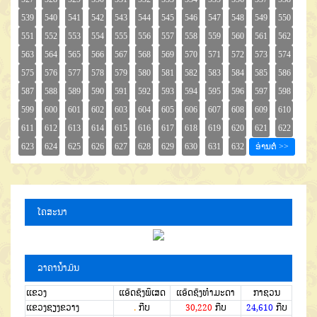
ໂຄສະນາ
ລາຄານໍ້າມັນ
ແຂວງ
ແອັດຊັງພິເສດ
ແອັດຊັງທຳມະດາ
ກາຊວນ
ແຂວງຊຽງຂວາງ
.
ກີບ
30,220
ກີບ
24,610
ກີບ