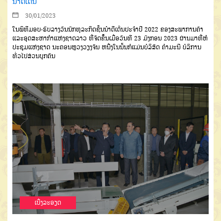
ນຳດີເດັ່ນ
30/01/2023
ໃນພິທີມອບ-ຮັບລາງວັນນັກທຸລະກິດຊັ້ນນຳດີເດັ່ນປະຈຳປີ 2022 ຂອງສະພາການຄ້າ
ແລະອຸດສະຫາກຳແຫ່ງຊາດລາວ ທີ່ຈັດຂຶ້ນເມື່ອວັນທີ 23 ມັງກອນ 2023 ຜ່ານມາທີ່ຫໍ
ປະຊຸມແຫ່ງຊາດ ນະຄອນຫຼວງວຽງຈັນ ຫນື່ງໃນນັ້ນກໍແມ່ນບໍລິສັດ ຄຳມະນີ ບໍລິການ
ທົ່ວໄປສ່ວນບຸກຄົນ
ເບີ່ງລະອຽດ