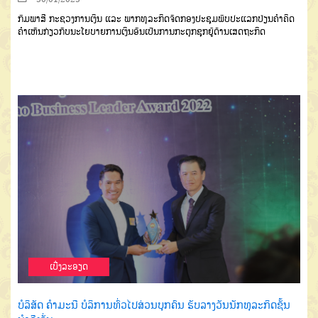
ກົມພາສີ ກະຊວງການເງິນ ແລະ ພາກທຸລະກິດຈັດກອງປະຊຸມພົບປະແລກປ່ຽນຄຳຄິດ
ຄໍາເຫັນກ່ຽວກັບນະໂຍບາຍການເງິນອັນເປັນການກະຕຸກຊຸກຍູ້ດ້ານເສດຖະກິດ
ເບີ່ງລະອຽດ
ບໍລິສັດ ຄຳມະນີ ບໍລິການທົ່ວໄປສ່ວນບຸກຄົນ ຮັບລາງວັນນັກທຸລະກິດຊັ້ນ