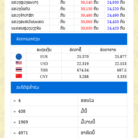
ແຂວງຫຼວງພະບາງ
.
ກີບ
30,540
ກີບ
24,930
ກີບ
ແຂວງບໍ່ແກ້ວ
.
ກີບ
30,130
ກີບ
24,520
ກີບ
ແຂວງຈໍາປາສັກ
.
ກີບ
30,480
ກີບ
24,490
ກີບ
ແຂວງສະຫວັນນະເຂດ
.
ກີບ
30,060
ກີບ
24,450
ກີບ
ນະຄອນຫຼວງວຽງຈັນ
.
ກີບ
30,030
ກີບ
24,420
ກີບ
ອັດຕາແລກປ່ຽນ
ສະກຸນເງີນ
ອັດຕາຊື້
ອັດຕາຂາຍ
EUR
25.370
25.877
USD
22.319
22.553
THB
674.34
687.5
CNY
3.288
3.333
ສະຖິຕິຜູ້ເຂົ້າຊົມ
» 4
ອອນໄລ
» 438
ມື້ນີ້
» 1969
ມື້ວານນີ້
» 4971
ອາທິດນີ້