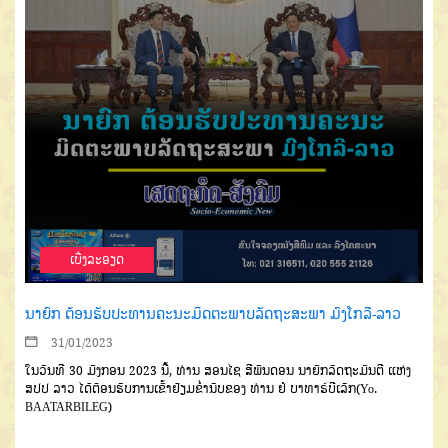
ເບີ່ງລະອຽດ
ນາຍົກ ຕ້ອນຮັບປະທານຄະນະມິດຕະພາບລັດຖະສະພາ ມົງໂກລີ-ລາວ
31/01/2023
ໃນວັນທີ 30 ມັງກອນ 2023 ນີ້, ທ່ານ ສອນໄຊ ສີພັນດອນ ນາຍົກລັດຖະມົນຕີ ແຫ່ງ
ສປປ ລາວ ໄດ້ຕ້ອນຮັບການເຂົ້າຢ້ຽມຂໍ່ານັບຂອງ ທ່ານ ຢໍ ບາທາຣ໌ບີເລັກ(Yo.
BAATARBILEG)