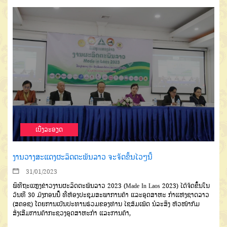
ເບີ່ງລະອຽດ
ງານວາງສະແດງຜະລິດຕະພັນລາວ ຈະຈັດຂຶ້ນໄວໆນີ້
31/01/2023
ພິທີຖະແຫຼງຂ່າວງານຜະລິດຕະພັນລາວ 2023 (Made In Laos 2023) ໄດ້ຈັດຂຶ້ນໃນ
ວັນທີ 30 ມັງກອນນີ້ ທີ່ຫ້ອງປະຊຸມສະພາການຄ້າ ແລະອຸດສາຫະ ກຳແຫ່ງຊາດລາວ
(ສຄອຊ) ໂດຍການເປັນປະທານຮ່ວມຂອງທ່ານ ໄຊສົມເພັດ ນໍລະສິງ ຫົວໜ້າກົມ
ສົ່ງເສີມການຄ້າກະຊວງອຸດສາຫະກໍາ ແລະການຄ້າ,