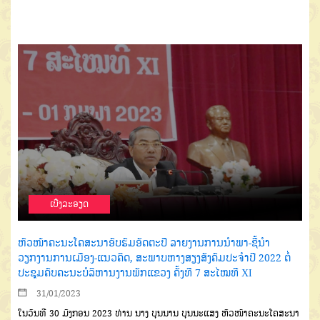
ເບີ່ງລະອຽດ
ຫົວໜ້າຄະນະໂຄສະນາອົບຮົມອັດຕະປື ລາຍງານການນຳພາ-ຊີ້ນຳ
ວຽກງານການເມືອງ-ແນວຄິດ, ສະພາບຫາງສຽງສັງຄົມປະຈຳປີ 2022 ຕໍ່
ປະຊຸມຄົບຄະນະບໍລິຫານງານພັກແຂວງ ຄັ້ງທີ 7 ສະໄໝທີ XI
31/01/2023
ໃນວັນທີ 30 ມັງກອນ 2023 ທ່ານ ນາງ ບຸນນານ ບຸນນະແສງ ຫົວໜ້າຄະນະໂຄສະນາ