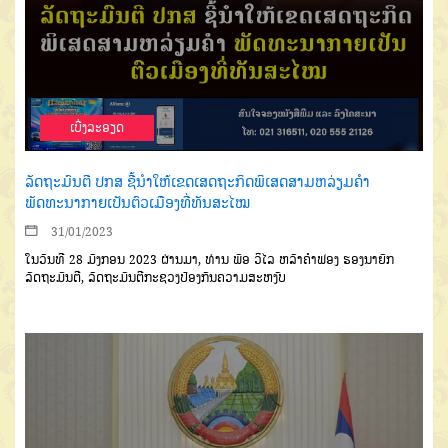
ເບີ່ງລະອຽດ
ລັດຖະມົນຕີ ປກສ ຊີ້ນຳໃຫ້ເຂດເສດຖະກິດພິເສດສາມຫລ່ຽມຄຳ
ພັດທະນາກາຍເປັນຕົວເມືອງທີ່ທັນສະໄໝ
31/01/2023
ໃນວັນທີ 28 ມັງກອນ 2023 ຜ່ານມາ, ທ່ານ ພົອ ວິໄລ ຫລັາຄຳຟອງ ຮອງນາຍົກ
ລັດຖະມົນຕີ, ລັດຖະມົນຕີກະຊວງປ້ອງກັນຄວາມສະຫງົບ