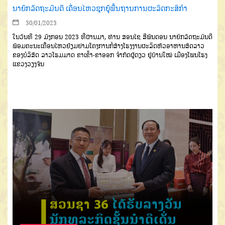
ນາຍົກລັດຖະມົນຕີ ເຄື່ອນໄຫວຊຸກຍູ້ພື້ນຖານການຜະລິດກະສິກຳ
30/01/2023
ໃນວັນທີ 29 ມັງກອນ 2023 ທີ່ຜ່ານມາ, ທ່ານ ສອນໄຊ ສີພັນດອນ ນາຍົກລັດຖະມົນຕີ
ພ້ອມຄະນະເຄື່ອນໄຫວຢ້ຽມຢາມໂຄງການກໍ່ສ້າງໂຮງງານຜະລິດຫົວອາຫານສັດລາວ
ຂອງບໍລິສັດ ລາວໂຮມມາດ ຂາເຂົ້າ-ຂາອອກ ຈຳກັດຜູ້ດຽວ ຢູ່ບ້ານໃໝ່ ເມືອງໂພນໂຮງ
ແຂວງວຽງຈັນ