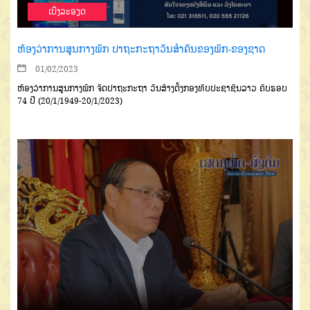
ເບີ່ງລະອຽດ
ຫ້ອງວ່າການສູນກາງພັກ ປາຖະກະຖາວັນສຳຄັນຂອງພັກ-ຂອງຊາດ
01/02/2023
ຫ້ອງວ່າການສູນກາງພັກ ຈັດປາຖະກະຖາ ວັນສ້າງຕັ້ງກອງທັບປະຊາຊົນລາວ ຄົບຮອບ
74 ປີ (20/1/1949-20/1/2023)