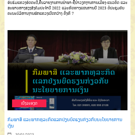
ອົບຮົມແຂວງອັດຕະປື,ຂຶ້ນລາຍງານການນຳພາ-ຊີ້ນຳວຽກງານການເມືອງ-ແນວຄິດ ແລະ
ສະພາບຫາງສຽງສັງຄົມປະຈຳປີ 2022 ແລະທິດທາງແຜນການປີ 2023 ຕໍ່ປະຊຸມຄົບ
ຄະນະບໍລິຫານງານພັກແຂວງເປີດກວ້າງ ຄັ້ງທີ 7
ເບີ່ງລະອຽດ
ກົມພາສີ ແລະພາກທຸລະກິດແລກປ່ຽນບົດຮຽນກ່ຽວກັບນະໂຍບາຍການ
ເງິນ
30/01/2023