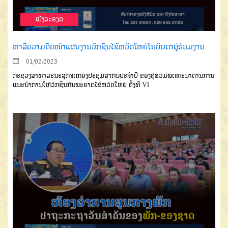
ເບີ່ງລະອຽດ
ຫາລືຄວາມຄືບໜ້າແຜນງານວັກຊິນໄຂ້ຫວັດໃຫຍ່ໃນບັນດາຄູ່ຮ່ວມງານ
01/02/2023
ກະຊວງສາທາລະນະສຸກຈັດກອງປະຊຸມສາກົນປະຈຳປີ ຂອງຄູ່ຮ່ວມພັດທະນາດ້ານການ
ແນະນຳການໃຫ້ວັກຊິນກັນພະຍາດໄຂ້ຫວັດໃຫຍ່ ຄັ້ງທີ VI