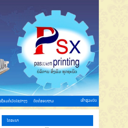
ເຂົ້າສູ່ລະບົບ
ເຊື່ອມຕໍ່ເວັບໄຊຕ່າງໆ
ຕິດຕໍ່ສອບຖາມ
ໂຄສະນາ