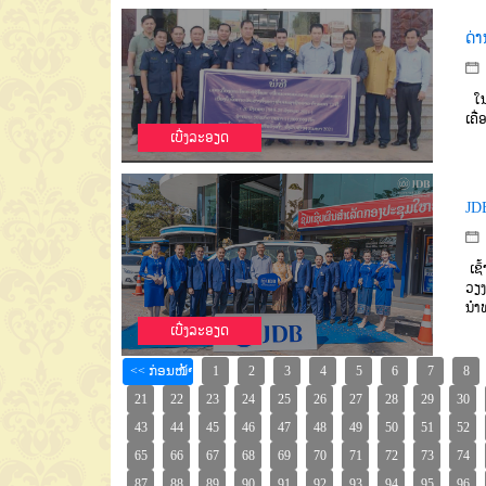
ດ່
ໃນວ
ເຄື
ເບີ່ງລະອຽດ
JD
ເຊົ
ວຽງ
ນໍ
ເບີ່ງລະອຽດ