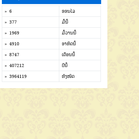
» 6
ອອນໄລ
» 377
ມື້ນີ້
» 1969
ມື້ວານນີ້
» 4910
ອາທິດນີ້
» 8747
ເດືອນນີ້
» 407212
ປີນີ້
» 3964119
ທັງໜົດ