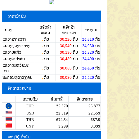
ລາຄານໍ້າມັນ
ແອັດຊັງ
ແອັດຊັງ
ແຂວງ
ກາຊວນ
ພິເສດ
ທຳມະດາ
ແຂວງຊຽງຂວາງ
.
ກີບ
30,220
ກີບ
24,610
ກີບ
ແຂວງຫຼວງພະບາງ
.
ກີບ
30,540
ກີບ
24,930
ກີບ
ແຂວງບໍ່ແກ້ວ
.
ກີບ
30,130
ກີບ
24,520
ກີບ
ແຂວງຈໍາປາສັກ
.
ກີບ
30,480
ກີບ
24,490
ກີບ
ແຂວງສະຫວັນນະ
.
ກີບ
30,060
ກີບ
24,450
ກີບ
ເຂດ
ນະຄອນຫຼວງວຽງຈັນ
.
ກີບ
30,030
ກີບ
24,420
ກີບ
ອັດຕາແລກປ່ຽນ
ສະກຸນເງີນ
ອັດຕາຊື້
ອັດຕາຂາຍ
EUR
25.370
25.877
USD
22.319
22.553
THB
674.34
687.5
CNY
3.288
3.333
ສະຖິຕິຜູ້ເຂົ້າຊົມ