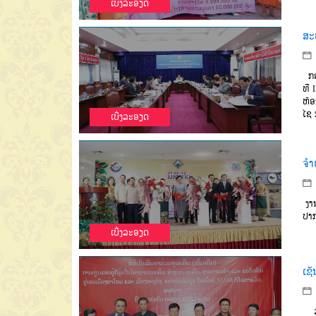
ເບີ່ງລະອຽດ
ສະ
ກອ
ທີ
I
ຫ້ອ
ໄຊ
ເບີ່ງລະອຽດ
ຈຳ
ງ
າ
ປາກ
ເບີ່ງລະອຽດ
ເຊັ
ວັ