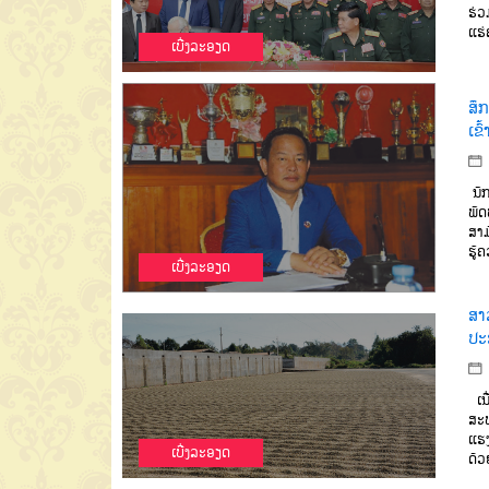
ຮ່ວ
ແຮ່
ເບີ່ງລະອຽດ
ສຶກ
ເຂົ
ນັ
ພັ
ສາມ
ຮູ້
ຄ
ເບີ່ງລະອຽດ
ສາ
ປະ
ເນື
ສະພາ
ແຮງ
ເບີ່ງລະອຽດ
ດ້ວ