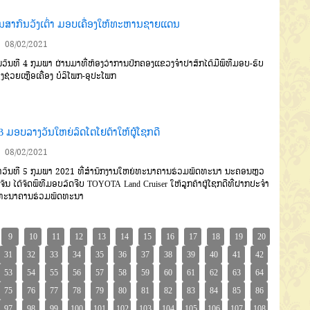
ານສາກົນວັງເຕົ່າ ມອບເຄື່ອງໃຫ້ທະຫານຊາຍແດນ
08/02/2021
ັນທີ 4 ກຸມພາ ຜ່ານມາທີ່ຫ້ອງວ່າການປົກຄອງແຂວງຈໍາປາສັກໄດ້ມີພິທີມອບ-ຮັບ
່ອງຊ່ວຍເຫຼືອເຄື່ອງ ບໍລິໂພກ-ອຸປະໂພກ
B ມອບລາງວັນໃຫຍ່ລົດໂຕໂຢຕ້າໃຫ້ຜູ້ໂຊກດີ
08/02/2021
້າວັນທີ 5 ກຸມພາ 2021 ທີ່ສໍານັກງານໃຫຍ່ທະນາຄານຮ່ວມພັດທະນາ ນະຄອນຫຼວ
ຈັນ ໄດ້ຈັດພິທີມອບລົດຈີບ TOYOTA Land Cruiser ໃຫ້ລູກຄ້າຜູ້ໂຊກດີທີ່ຝາກປະຈໍາ
າທະນາຄານຮ່ວມພັດທະນາ