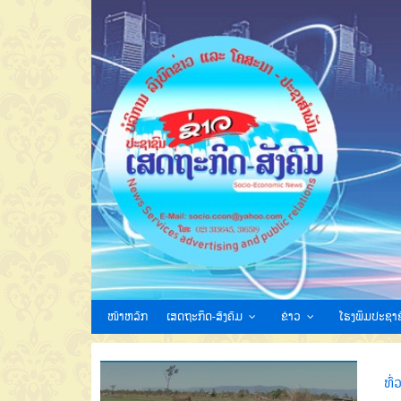
ໜ້າຫລັກ
ເສດຖະກິດ-ສັງຄົມ
ຂ່າວ
ໂຮງພິມປະຊາຊ
ທົ