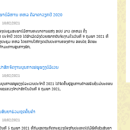
ພາບໍລິຫານ ທຫລ ຕີລາຄາວຽກປີ 2020
10/02/2021
ງປະຊຸມສະພາບໍລິຫານທະ
ນາຄານແຫ່ງ
ສປປ
ລາວ
(
ທຫລ
)
ຄັ້ງ
I
ປະຈຳປີ
2020
ໄດ້ສຳເລັດລົງ
ດ້ວຍໝາກຜົນຈົບງາມໃນວັນທີ
9
ກຸມ
ພາ
2021
ທີ່
ງປະຊຸມ
ທຫລ
ໂດຍ
ການໃຫ້ກຽດເປັນປະທານຂອງທ່ານ
ສອນໄຊ
ສິດພະ
ກຳມະການສູນກາງ
ພັກ
,
ປາສັກຈັດງານບຸນກາເຟພູພຽງບໍລິເວນ
10/02/2021
ນບຸນກາເຟພູພຽງບໍລະເວນປະ
ຈໍາປີ
2021
ໄດ້ຈັດຂຶ້ນຢູ່ສູນການຄ້າເຟ
ຣັນຊິບມໍນະຄອນ
ເຊແຂວງຈໍາປາ
ສັກໃນວັນທີ
8
ກຸມພາ
2021,
ນສັນຍາຮ່ວມຂຸດຄົ້ນຄຳ
10/02/2021
ນທີ
5
ກຸມພາ
2021
ທີ່ກົມ
ເສດຖະກິດ
ກະຊວງປ້ອງກັນປະເທດໄດ້
ມີພິທີເຊັນສັນຍາ