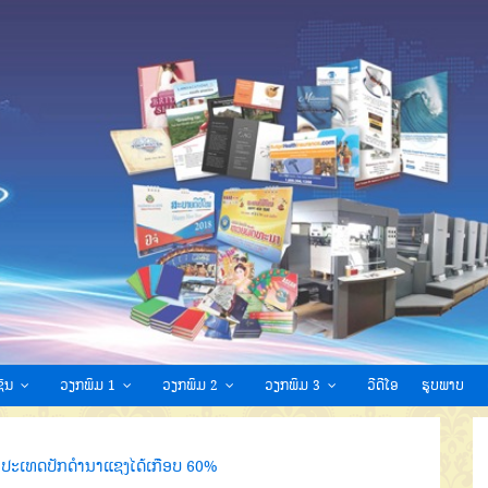
ົນ
ວຽກພິມ 1
ວຽກພິມ 2
ວຽກພິມ 3
ວີດີໂອ
ຮູບພາບ
່ວປະເທດປັກດຳນາແຊງໄດ້ເກືອບ 60%