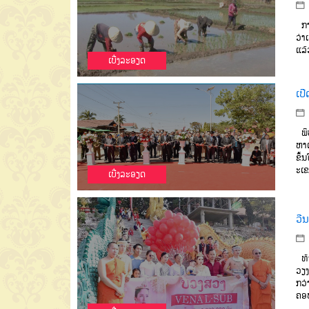
ກາ
ວ່າ
ແລ້
ເບີ່ງລະອຽດ
ເປ
ພິ
ຫາເ
ຂຶ້
ະເ
ເບີ່ງລະອຽດ
ວີ
ທ້າ
ວຽງ
ກວ່
ຄອ