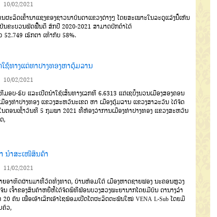
10/02/2021
ນຜະລິດເຂົ້ານາແຊງຂອງຊາວ
ນາບັນດາແຂວງຕ່າງໆ
ໂດຍສະເພາະໃນລະດູແລ້ງນີ້ເຫັນ
ເປັນຂະບວນຟົດຟື້ນດີ
ສົກປີ
2020-2021
ສາມາດປັກດໍາໄດ້
ວ
52.749
ເຮັກຕາ
ເທົ່າກັບ
58%.
ີດໃຊ້ທາງແຕ່ທາປາງທອງຫາຕຸ້ມລານ
10/02/2021
ທີມອບ
-
ຮັບ
ແລະເປີດນຳໃຊ້
ເສັ້ນທາງເລກທີ
6.6313
ແຕ່ເຊບັ້ງ
ນວນເມືອງສອງຄອນ
ມືອງທ່າປາງ
ທອງ
ແຂວງສະຫວັນະເຂດ
ຫາ ເມືອງ
ຕຸ້ມລານ
ແຂວງສາລະວັນ
ໄດ້ຈັດ
ນໃນ
ຕອນເຊົ້າວັນທີ
5
ກຸມພາ
2021
ທີ່
ຫ້ອງວ່າການເມືອງທ່າປາງທອງ
ແຂວງ
ສະຫວັນ
ຂດ
,
ນາ ນຳສະເໜີສິນຄ້າ
11/02/2021
ຍອາທິດຜ່ານມາທີ່ວັດທົ່ງທາດ, ບ້ານຫ້ອມໃຕ້ ເມືອງຫາດຊາຍຟອງ ນະຄອນຫຼວງ
ຈັນ ເຈົ້າຂອງສິນຄ້າຫຍີ່ຫໍ້ໄດ້ຈັດພິທີຟ້ອນບວງສວງພະຍານາກໂດຍມີບັນ ດານາງລຳ
າ 20 ຄົນ ເພື່ອເອົາເລິກເອົາໄຊພ້ອມເປີດໂຕຜະລິດຕະພັນໃໝ່ VENA L-Sub ໂດຍມີ
ບຄົວ,