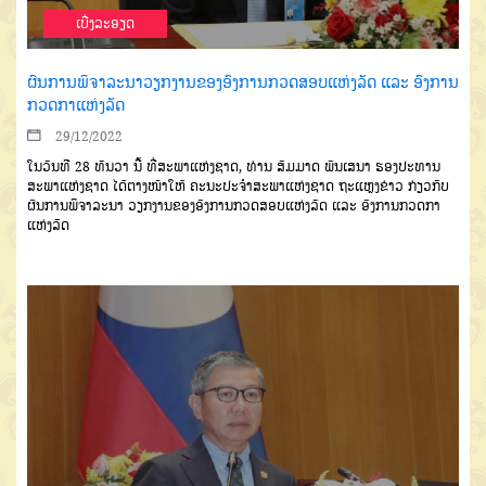
ເບີ່ງລະອຽດ
ຜົນການພິຈາລະນາວຽກງານຂອງອົງການກວດສອບແຫ່ງລັດ ແລະ ອົງການ
ກວດກາແຫ່ງລັດ
29/12/2022
ໃນວັນທີ 28 ທັນວາ ນີ້ ທີ່ສະພາແຫ່ງຊາດ, ທ່ານ ສົມມາດ ພົນເສນາ ຮອງປະທານ
ສະພາແຫ່ງຊາດ ໄດ້ຕາງໜ້າໃຫ້ ຄະນະປະຈຳສະພາແຫ່ງຊາດ ຖະແຫຼງຂ່າວ ກ່ຽວກັບ
ຜົນການພິຈາລະນາ ວຽກງານຂອງອົງການກວດສອບແຫ່ງລັດ ແລະ ອົງການກວດກາ
ແຫ່ງລັດ