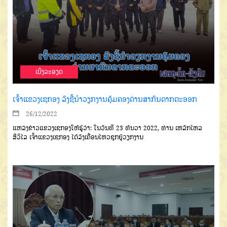
ເບີ່ງລະອຽດ
ເຈົ້າແຂວງເຊກອງ ລົງຊີ້ນໍາວຽກງານຄຸ້ມຄອງດ່ານສາກົນດາກຕະອອກ
26/12/2022
ແຫລ່ງຂ່າວແຂວງເຊກອງໃຫ້ຮູ້ວ່າ: ໃນວັນທີ 23 ທັນວາ 2022, ທ່ານ ເຫລັກໄຫລ
ສີວິໄລ ເຈົ້າແຂວງເຊກອງ ໄດ້ລົງເຄື່ອນໄຫວຊຸກຍູ້ວຽກງານ