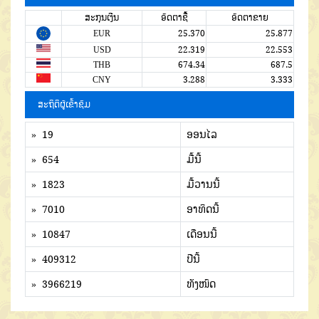
ສະກຸນເງີນ
ອັດຕາຊື້
ອັດຕາຂາຍ
EUR
25.370
25.877
USD
22.319
22.553
THB
674.34
687.5
CNY
3.288
3.333
ສະຖິຕິຜູ້ເຂົ້າຊົມ
» 19
ອອນໄລ
» 654
ມື້ນີ້
» 1823
ມື້ວານນີ້
» 7010
ອາທິດນີ້
» 10847
ເດືອນນີ້
» 409312
ປີນີ້
» 3966219
ທັງໜົດ