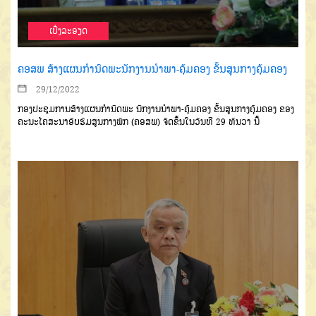
ເບີ່ງລະອຽດ
ຄອສພ ສ້າງແຜນກຳນົດພະນັກງານນຳພາ-ຄຸ້ມຄອງ ຂັ້ນສູນກາງຄຸ້ມຄອງ
29/12/2022
ກອງປະຊຸມການສ້າງແຜນກຳນົດພະ ນັກງານນຳພາ-ຄຸ້ມຄອງ ຂັ້ນສູນກາງຄຸ້ມຄອງ ຂອງ
ຄະນະໂຄສະນາອົບຮົມສູນກາງພັກ (ຄອສພ) ຈັດຂຶ້ນໃນວັນທີ 29 ທັນວາ ນີ້