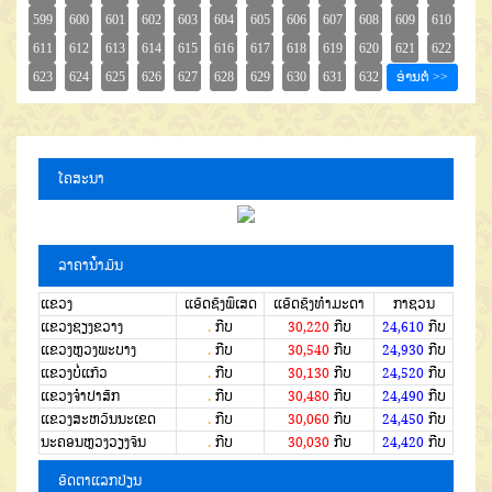
ໂຄສະນາ
ລາຄານໍ້າມັນ
ແຂວງ
ແອັດຊັງພິເສດ
ແອັດຊັງທຳມະດາ
ກາຊວນ
ແຂວງຊຽງຂວາງ
.
ກີບ
30,220
ກີບ
24,610
ກີບ
ແຂວງຫຼວງພະບາງ
.
ກີບ
30,540
ກີບ
24,930
ກີບ
ແຂວງບໍ່ແກ້ວ
.
ກີບ
30,130
ກີບ
24,520
ກີບ
ແຂວງຈໍາປາສັກ
.
ກີບ
30,480
ກີບ
24,490
ກີບ
ແຂວງສະຫວັນນະເຂດ
.
ກີບ
30,060
ກີບ
24,450
ກີບ
ນະຄອນຫຼວງວຽງຈັນ
.
ກີບ
30,030
ກີບ
24,420
ກີບ
ອັດຕາແລກປ່ຽນ