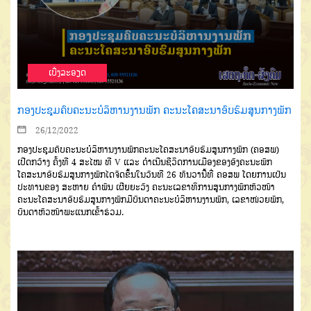
ເບີ່ງລະອຽດ
ກອງປະຊຸມຄົບຄະນະບໍລິຫານງານພັກ ຄະນະໂຄສະນາອົບຮົມສູນກາງພັກ
26/12/2022
ກອງປະຊຸມຄົບຄະນະບໍລິຫານງານພັກຄະນະໂຄສະນາອົບຮົມສູນກາງພັກ (ຄອສພ)
ເປີດກວ້າງ ຄັ້ງທີ 4 ສະໄໝ ທີ V ແລະ ດຳເນີນຊີວິດການເມືອງຂອງອົງຄະນະພັກ
ໂຄສະນາອົບຮົມສູນກາງພັກໄດຈັດຂຶ້ນໃນວັນທີ 26 ທັນວານີ້ທີ່ ຄອສພ ໂດຍການເປັນ
ປະທານຂອງ ສະຫາຍ ຄຳພັນ ເຜີຍຍະວົງ ຄະນະເລຂາທິການສູນກາງພັກຫົວໜ້າ
ຄະນະໂຄສະນາອົບຮົມສູນກາງພັກມີບັນດາຄະນະບໍລິຫານງານພັກ, ເລຂາໜ່ວຍພັກ,
ບັນດາຫົວໜ້າພະແນກເຂົ້າຮ່ວມ.​