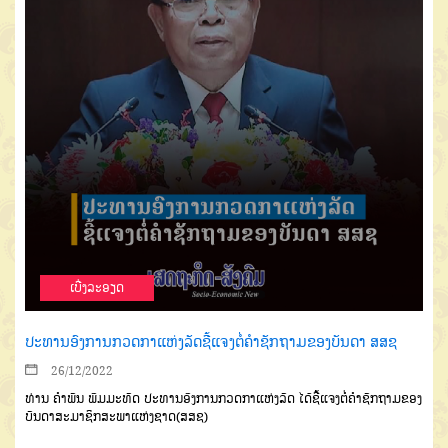
ເບີ່ງລະອຽດ
ປະທານອົງການກວດກາແຫ່ງລັດຊີ້ແຈງຕໍ່ຄຳຊັກຖາມຂອງບັນດາ ສສຊ
26/12/2022
ທ່ານ ຄຳພັນ ພົມມະທັດ ປະທານອົງການກວດກາແຫ່ງລັດ ໄດ້ຊີ້ແຈງຕໍ່ຄຳຊັກຖາມຂອງ
ບັນດາສະມາຊິກສະພາແຫ່ງຊາດ(ສສຊ)