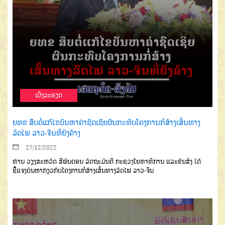
ເບີ່ງລະອຽດ
ຍທຂ ສືບຕໍ່ແກ້ໄຂບັນຫາຄ່າຊົດເຊີຍຜົນກະທົບໂຄງການກໍ່ສ້າງເສັ້ນທາງ
ລົດໄຟ ລາວ-ຈີນທີ່ຍັງຄ້າງ
27/12/2022
ທ່ານ ວຽງສະຫວັດ ສີພັນດອນ ລັດຖະມົນຕີ ກະຊວງໂຍທາທິການ ແລະຂົນສົ່ງ ໄດ້
ຊີ້ແຈງບັນຫາກ່ຽວກັບໂຄງການກໍ່ສ້າງເສັ້ນທາງລົດໄຟ ລາວ-ຈີນ