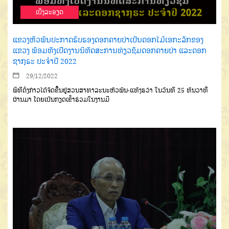
ເບີ່ງລະອຽດ
ແຂວງຫົວພັນປະກາດຮັບຮອງດອກຄາຍປ່າເປັນດອກໄມ້ເອກະລັກຂອງ
ແຂວງ ພ້ອມທັງເປີດງານນິທັດສະການທ່ຽວຊົມດອກຄາຍປ່າ ແລະດອກ
ຊາກຸຣະ ປະຈໍາປີ 2022
29/12/2022
ພິທີດັ່ງກ່າວໄດ້ຈັດຂື້ນຢູ່ສວນສາທາລະນະຫົວພັນ-ແທັງຮວ່າ ໃນວັນທີ 25 ທັນວາທີ່
ຜ່ານມາ ໂດຍເປັນກຽດເຂົ້າຮ່ວມໃນງານມີ