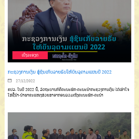
ເບີ່ງລະອຽດ
ກະຊວງການເງິນ ສູ້ຊົນເກັບລາຍຮັບໃຫ້ບັນລຸຕາມແຜນປີ 2022
27/12/2022
ຂປລ. ໃນປີ 2022 ນີ້, ລັດຖະບານກໍຄືຄະນະພັກ-ຄະນະນໍາກະຊວງການເງິນ ໄດ້ເອົາໃຈ
ໃສ່ຊີ້ນຳ-ນຳພາຂະແໜງສ່ວຍສາອາກອນລວມເຖິງຄະນະພັກ-ຄະນໍາ