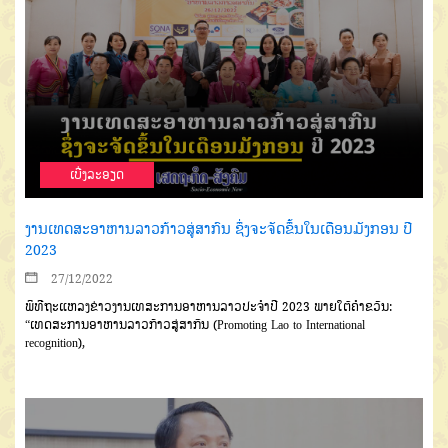
ເບີ່ງລະອຽດ
ງານເທດສະອາຫານລາວກ້າວສູ່ສາກົນ ຊຶ່ງຈະຈັດຂຶ້ນໃນເດືອນມັງກອນ ປີ
2023
27/12/2022
ພິທີຖະແຫລງຂ່າວງານເທສະການອາຫານລາວປະຈຳປີ 2023 ພາຍໃຕ້ຄໍາຂວັນ:
“ເທດສະການອາຫານລາວກ້າວສູ່ສາກົນ (Promoting Lao to International
recognition),