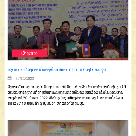
ເບີ່ງລະອຽດ
ເຊັນສັນຍາໂຄງການກໍ່ສ້າງຫໍພັກພະນັກງານ ແຂວງໄຊສົມບູນ
27/12/2022
ອົງການປົກຄອງ ແຂວງໄຊສົມບູນ ແລະບໍລິສັດ ແຮ່ເຫລັກ ໂກເອກໂກ ຈຳກັດຜູ້ດຽວ ໄດ້
ເຊັນສັນຍາໂຄງການກໍ່ສ້າງຫໍພັກພະນັກງານດ້ວຍທຶນຊ່ວຍເຫລືອລ້າຂຶ້ນໃນຕອນບ່າຍ
ຂອງວັນທີ 26 ທັນວາ 2022 ທີ່ຫ້ອງປະຊຸມຫ້ອງວ່າການແຂວງ ໂດຍການເຂົ້າຮ່ວມ
ຂອງສະຫາຍ ພອຍຄຳ ຮຸ່ງບຸນຍວງ ເຈົ້າແຂວງໄຊສົມບູນ,