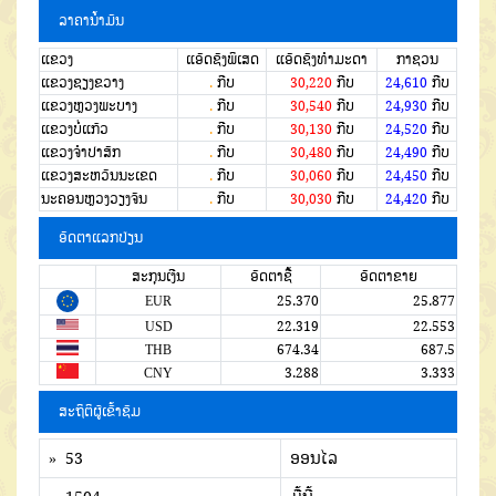
ລາຄານໍ້າມັນ
ແຂວງ
ແອັດຊັງພິເສດ
ແອັດຊັງທຳມະດາ
ກາຊວນ
ແຂວງຊຽງຂວາງ
.
ກີບ
30,220
ກີບ
24,610
ກີບ
ແຂວງຫຼວງພະບາງ
.
ກີບ
30,540
ກີບ
24,930
ກີບ
ແຂວງບໍ່ແກ້ວ
.
ກີບ
30,130
ກີບ
24,520
ກີບ
ແຂວງຈໍາປາສັກ
.
ກີບ
30,480
ກີບ
24,490
ກີບ
ແຂວງສະຫວັນນະເຂດ
.
ກີບ
30,060
ກີບ
24,450
ກີບ
ນະຄອນຫຼວງວຽງຈັນ
.
ກີບ
30,030
ກີບ
24,420
ກີບ
ອັດຕາແລກປ່ຽນ
ສະກຸນເງີນ
ອັດຕາຊື້
ອັດຕາຂາຍ
EUR
25.370
25.877
USD
22.319
22.553
THB
674.34
687.5
CNY
3.288
3.333
ສະຖິຕິຜູ້ເຂົ້າຊົມ
» 53
ອອນໄລ