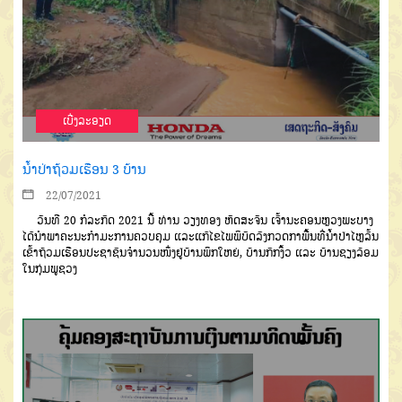
ເບີ່ງລະອຽດ
ນໍ້າປ່າຖ້ວມເຮືອນ 3 ບ້ານ
22/07/2021
ວັນທີ 20 ກໍລະກົດ 2021 ນີ້ ທ່ານ ວຽງທອງ ຫັດສະຈັນ ເຈົ້ານະຄອນຫຼວງພະບາງ
ໄດ້ນຳພາຄະນະກຳມະການຄວບຄຸມ ແລະແກ້ໄຂໄພພິບັດລົງກວດກາພື້ນທີ່ນໍ້າປ່າໄຫຼລົ້ນ
ເຂົ້າຖ້ວມເຮືອນປະຊາຊົນຈຳນວນໜຶ່ງຢູ່ບ້ານພິກໃຫຍ່, ບ້ານກົກງິ້ວ ແລະ ບ້ານຊຽງລ້ອມ
ໃນກຸ່ມພູຊວງ