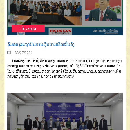
ເບີ່ງລະອຽດ
ຄຸ້ມຄອງສະຖາບັນການເງິນຕາມທິດໝັ້ນຄົງ
22/07/2021
ໃນຫວ່າງບໍ່ດົນມານີ້, ທ່ານ ພູຂົງ ຈັນທະຈັກ ຫົວໜ້າກົມຄຸ້ມຄອງສະຖາບັນການເງິນ
(ກຄສງ) ທະນາຄານແຫ່ງ ສປປ ລາວ (ທຫລ) ໄດ້ແຈ້ງຕໍ່ທີ່ປຶກສາຂ່າວສານ ທຫລ ວ່າ:
ໃນ 6 ເດືອນຕົ້ນປີ 2021, ກຄສງ ໄດ້ເອົາໃຈໃສ່ປະຕິບັດຕາມພາລະບົດບາດຂອງຕົນໃນ
ການຊຸກຍູ້ສົ່ງເສີມ ແລະຄຸ້ມຄອງສະຖາບັນການເງິນ