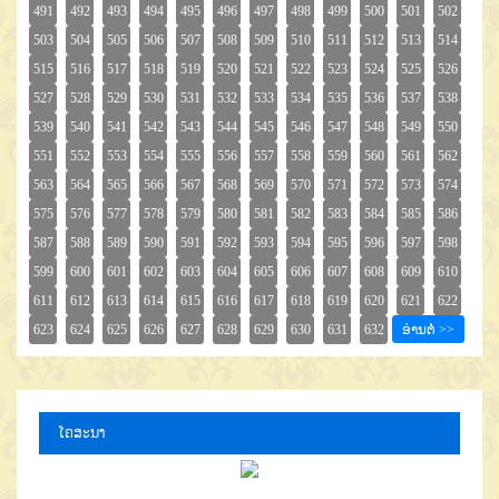
ໂຄສະນາ