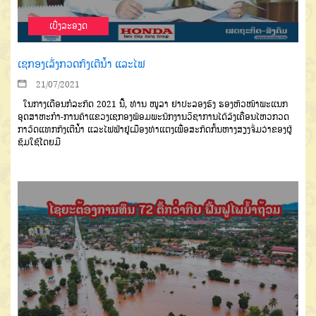
ເບີ່ງລະອຽດ
ເຊກອງເລັ່ງກວດກົງເຕີນໍ້າ ແລະໄຟ
21/07/2021
ໃນກາງເດືອນກໍລະກົດ 2021 ນີ້, ທ່ານ ໜູລາ ຢາປະລອງຮັງ ຮອງຫົວໜ້າພະແນກ
ອຸດສາຫະກຳ-ການຄ້າແຂວງເຊກອງພ້ອມພະນັກງານວິຊາການໄດ້ລົງເຄື່ອນໄຫວກວດ
ກາວັດແທກກົງເຕີນໍ້າ ແລະໄຟຟ້າຢູ່ເມືອງທ່າແຕງເພື່ອສະກັດກັ້ນຫາງສຽງຈົ່ມວ່າຂອງຜູ້
ຊົມໃຊ້ໂດຍມີ