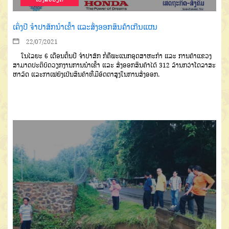
ເຄິ່ງປີ ຈໍາປາສັກນໍາເຂົ້າ ແລະສົ່ງອອກສິນຄ້າເກີນແຜນ
22/07/2021
ໃນໄລຍະ 6 ເດືອນຕົ້ນປີ ຈໍາປາສັກ ກໍ່ຄືພະແນກອຸດສາຫະກໍາ ແລະ ການຄ້າແຂວງ
ສາມາດປະຕິບັດວຽກງານການນໍາເຂົ້າ ແລະ ສົ່ງອອກສິນຄ້າໄດ້ 312 ລ້ານກວ່າໂດລາສະ
ຫາລັດ ແລະກາເຟຍັງເປັນສິນຄ້າທີ່ມີອັດຕາສູງໃນການສົ່ງອອກ.