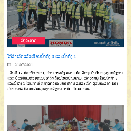
ເບີ່ງລະອຽດ
ໃກ້ສຳເລັດແລ້ວເຂື່ອນນໍ້າກົງ 3 ແລະນໍ້າກົງ 1
21/07/2021
ວັນທີ 17 ກໍລະກົດ 2021, ທ່ານ ດາວວົງ ພອນແກ້ວ ລັດຖະມົນຕີກະຊວງພະລັງງານ
ແລະ ບໍ່ແຮ່ພ້ອມດ້ວຍຄະນະໄດ້ລົງເຄື່ອນໄຫວຢ້ຽມຢາມ, ເຮັດວຽກຢູ່ເຂື່ອນນໍ້າກົງ 3
ແລະນໍ້າກົງ 1 ໂດຍການໃຫ້ກຽດຕ້ອນຮັບຂອງທ່ານ ສົມສະໜິດ ສຸວັນນະລາດ ຮອງ
ປະທານບໍລິສັດຈະເລີນເຊກອງພະລັງງານ ຈໍາກັດ ພ້ອມຄະນະ.