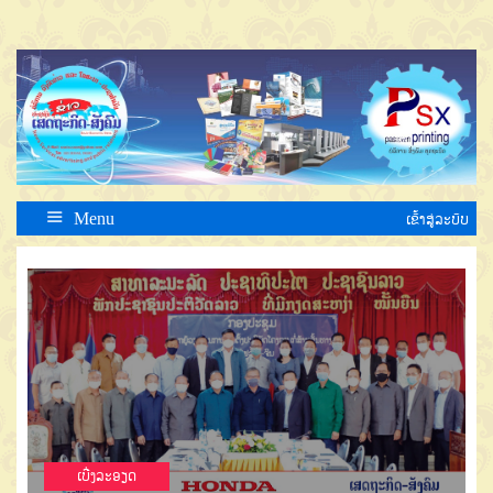
Menu
ເຂົ້າສູ່ລະບົບ
ເບີ່ງລະອຽດ