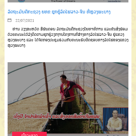
ລັດຖະມົນຕີກະຊວງ ຍທຂ ຊຸກຍູ້ລົດໄຟລາວ-ຈີນ ທີ່ຫຼວງພະບາງ
22/07/2021
ທ່ານ ວຽງສະຫວັດ ສີພັນດອນ ລັດຖະມົນຕີກະຊວງໂຍທາທິການ ແລະຂົນສົ່ງພ້ອມ
ດ້ວຍຄະນະໄດ້ລົງຕິດຕາມຊຸກຍູ້ວຽກງານໂຄງການກໍ່ສ້າງທາງລົດໄຟລາວ-ຈີນ ຢູ່ແຂວງ
ຫຼວງພະບາງ ແລະ ໄດ້ຈັດກອງປະຊຸມຮ່ວມກັບຄະນະຮັບຜິດຊອບທາງລົດໄຟຂອງແຂວງ
ຫຼວງພະບາງ
ເບີ່ງລະອຽດ