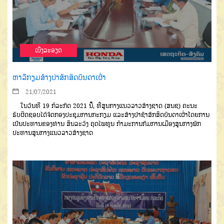
ເບີ່ງລະອຽດ
ຫາລືກຽມສ້າງປ່າສັກສິດບັນດາເຜົ່າ
21/07/2021
ໃນວັນທີ 19 ກໍລະກົດ 2021 ນີ້, ທີ່ສູນກາງແນວລາວສ້າງຊາດ (ສນຊ) ຄະນະ
ຮັບຜິດຊອບໄດ້ຈັດກອງປະຊຸມການກະກຽມ ແລະສ້າງປ່າຊ້າສັກສິດບັນດາເຜົ່າໂດຍການ
ເປັນປະທານຂອງທ່ານ ສິນລະວົງ ຄຸດໄພທູນ ກໍາມະການກົມການເມືອງສູນກາງພັກ
ປະທານສູນກາງແນວລາວສ້າງຊາດ