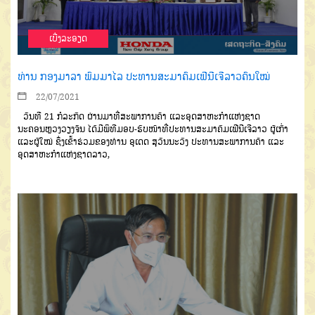
ເບີ່ງລະອຽດ
ທ່ານ ກອງມາລາ ພົມມາໄລ ປະທານສະມາຄົມເຟີນີເຈີລາວຄົນໃໝ່
22/07/2021
ວັນທີ 21 ກໍລະກົດ ຜ່ານມາທີ່ສະພາການຄ້າ ແລະອຸດສາຫະກຳແຫ່ງຊາດ
ນະຄອນຫຼວງວຽງຈັນ ໄດ້ມີພິທີມອບ-ຮັບໜ້າທີ່ປະທານສະມາຄົມເຟີນີເຈີລາວ ຜູ້ເກົ່າ
ແລະຜູ້ໃໝ່ ຊຶ່ງເຂົ້າຮ່ວມຂອງທ່ານ ອຸເດດ ສຸວັນນະວົງ ປະທານສະພາການຄ້າ ແລະ
ອຸດສາຫະກຳແຫ່ງຊາດລາວ,