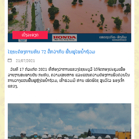
ເບີ່ງລະອຽດ
ໄຊຍະຕ້ອງການທຶນ 72 ຕື້ກວ່າກີບ ຟື້ນຟູໄພນໍ້າຖ້ວມ
21/07/2021
ວັນທີ 17 ກໍລະກົດ 2021 ທີ່ຫ້ອງວ່າການແຂວງໄຊຍະບູລີ ໄດ້ຈັດກອງປະຊຸມເພື່ອ
ລາຍງານສະພາບຜົນ ກະທົບ, ຄວາມເສຍຫາຍ ແລະແຜນຄວາມຕ້ອງການຮີບດ່ວນໃນ
ການວາງແຜນຟື້ນຟູຫຼັງໄພນໍ້າຖ້ວມ, ເຂົ້າຮ່ວມມີ ທ່ານ ເພັດພິໄຊ ສູນວິໄລ ຮອງເຈົ້າ
ແຂວງ,