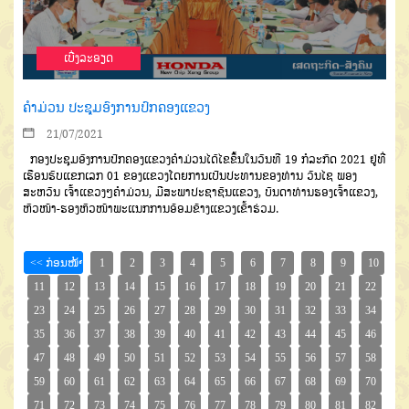
ເບີ່ງລະອຽດ
ຄໍາມ່ວນ ປະຊຸມອົງການປົກຄອງແຂວງ
21/07/2021
ກອງປະຊຸມອົງການປົກຄອງແຂວງຄໍາມ່ວນໄດ້ໄຂຂຶ້ນໃນວັນທີ 19 ກໍລະກົດ 2021 ຢູ່ທີ່
ເຮືອນຮັບແຂກເລກ 01 ຂອງແຂວງໂດຍການເປັນປະທານຂອງທ່ານ ວັນໄຊ ພອງ
ສະຫວັນ ເຈົ້າແຂວງໆຄໍາມ່ວນ, ມີສະພາປະຊາຊົນແຂວງ, ບັນດາທ່ານຮອງເຈົ້າແຂວງ,
ຫົວໜ້າ-ຮອງຫົວໜ້າພະແນກການອ້ອມຂ້າງແຂວງເຂົ້າຮ່ວມ.